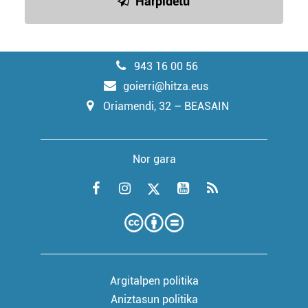
Harpidetu
943 16 00 56
goierri@hitza.eus
Oriamendi, 32 – BEASAIN
Nor gara
Argitalpen politika
Aniztasun politika