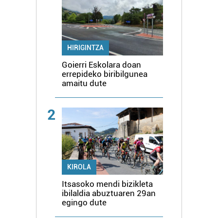
HIRIGINTZA
Goierri Eskolara doan
errepideko biribilgunea
amaitu dute
2
KIROLA
Itsasoko mendi bizikleta
ibilaldia abuztuaren 29an
egingo dute