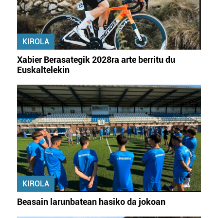
KIROLA
Xabier Berasategik 2028ra arte berritu du
Euskaltelekin
KIROLA
Beasain larunbatean hasiko da jokoan