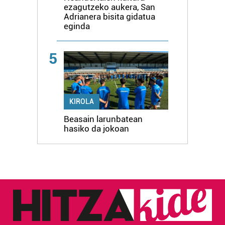
ezagutzeko aukera, San
Adrianera bisita gidatua
eginda
5
KIROLA
Beasain larunbatean
hasiko da jokoan