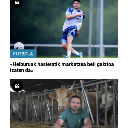
FUTBOLA
«Helburuak hasieratik markatzea beti gaiztoa
izaten da»