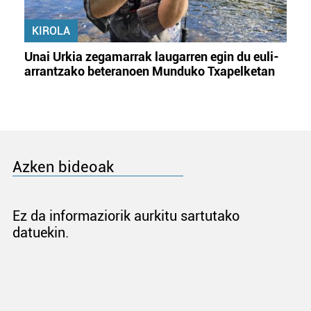
KIROLA
Unai Urkia zegamarrak laugarren egin du euli-
arrantzako beteranoen Munduko Txapelketan
Azken bideoak
Ez da informaziorik aurkitu sartutako
datuekin.