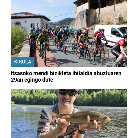
KIROLA
Itsasoko mendi bizikleta ibilaldia abuztuaren
29an egingo dute