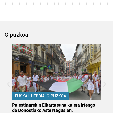
Gipuzkoa
EUSKAL HERRIA, GIPUZKOA
Palestinarekin Elkartasuna kalera irtengo
Do
da Donostiako Aste Nagusian,
du