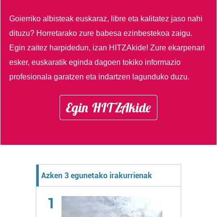
Goierriko albisteak euskaraz, libre eta kalitatez jaso nahi
dituzu?
Horretarako zure babesa ezinbestekoa zaigu.
Egin zaitez harpidedun, izan HITZAkide!
Zure ekarpenari
esker, euskaratik eginda dagoen tokiko informazio
profesionala garatzen eta indartzen lagunduko duzu.
Egin HITZAkide
Azken 3 egunetako irakurrienak
1