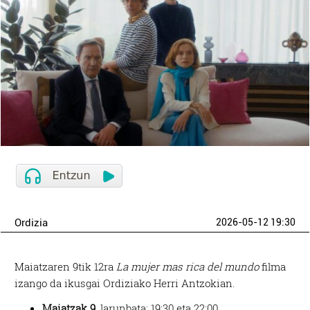
Ordizia
2026-05-12 19:30
Maiatzaren 9tik 12ra
La mujer mas rica del mundo
filma
izango da ikusgai Ordiziako Herri Antzokian.
Maiatzak 9,
larunbata: 19:30 eta 22:00