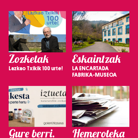
Zozketak
Eskaintzak
Lazkao Txikik 100 urte!
LA ENCARTADA
FABRIKA-MUSEOA
Gure berri.
Hemeroteka