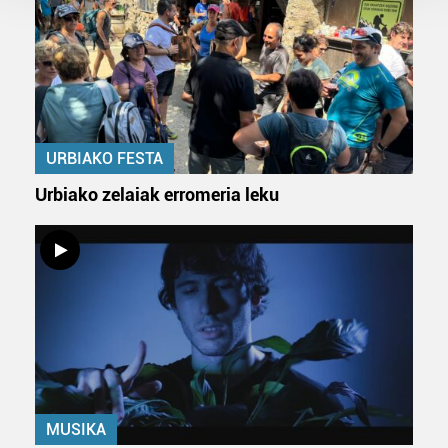
Guk eta gure bazkideek zure datu pertsonalak
prozesatzen ditugu, zure IP zenbakia, besteak beste,
teknologia erabiliz, cookieak adibidez, iragarki eta eduki
pertsonalizatuak eskaintzeko, iragarkiak eta edukia
neurtzeko, jendeari buruzko informazioa biltzeko eta
produktuak garatzeko. Zure datuak nork eta zertarako
erabiltzen dituen hauta dezakezu.
URBIAKO FESTA
Urbiako zelaiak erromeria leku
Bazkide batzuek ez dizute baimenik eskatzen, eta beren
interes komertzial legitimoetan babesten dira. Ikusi gure
bazkideen zerrenda, beren ustez zein helburutarako
duten interes legitimoa eta horren aurka nola egin
dezakezun ikusteko.
Lortu zure datu pertsonalak prozesatzeko moduari
buruzko informazio gehiago eta ezarri zure lehentasunak
datuen atalean. Edozein unetan alda edo ken dezakezu
zure baimena Cookieen adierazpenean.
MUSIKA