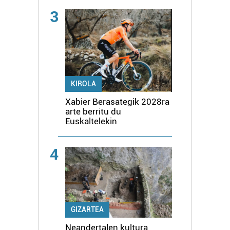
3
KIROLA
Xabier Berasategik 2028ra
arte berritu du
Euskaltelekin
4
GIZARTEA
Neandertalen kultura