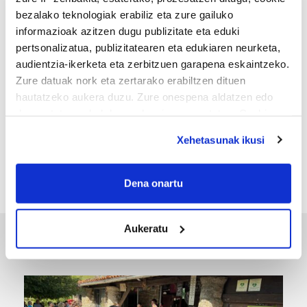
bezalako teknologiak erabiliz eta zure gailuko
informazioak azitzen dugu publizitate eta eduki
pertsonalizatua, publizitatearen eta edukiaren neurketa,
audientzia-ikerketa eta zerbitzuen garapena eskaintzeko.
Zure datuak nork eta zertarako erabiltzen dituen
hautatzeko aukera duzu. Zure onespena aldatzen edo
deuseztatzen ahal duzu edozein momentutan, Cookie
MEMORIA HISTORIKOA
deklaraziotik edo Privacy triggerean klikatuz.
«Gai tabua izan da etxe gehienetan, jendeak
Xehetasunak ikusi
azkeneko momentuan hitz egin du»
If you allow, we would also like to:
Collect information about your geographical
Dena onartu
location which can be accurate to within several
meters
Aukeratu
Identify your device by actively scanning it for
ERREPORTAJEAK
specific characteristics (fingerprinting)
Find out more about how your personal data is processed
and set your preferences in the
details section
.