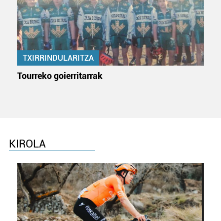
TXIRRINDULARITZA
Tourreko goierritarrak
KIROLA