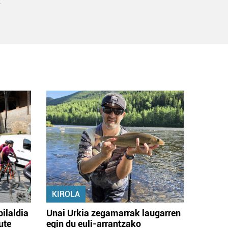
k
KIROLA
bilaldia
Unai Urkia zegamarrak laugarren
ute
egin du euli-arrantzako