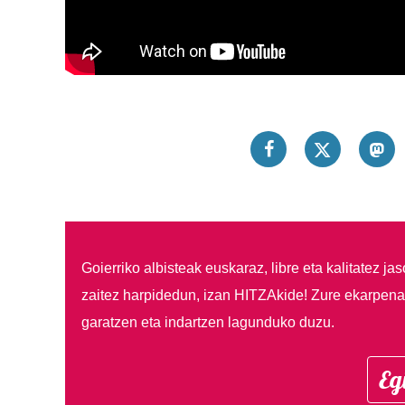
Goierriko albisteak euskaraz, libre eta kalitatez ja
zaitez harpidedun, izan HITZAkide!
Zure ekarpenar
garatzen eta indartzen lagunduko duzu.
Eg