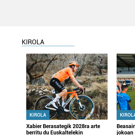
KIROLA
KIROLA
KIROL
Xabier Berasategik 2028ra arte
Beasain
berritu du Euskaltelekin
jokoan