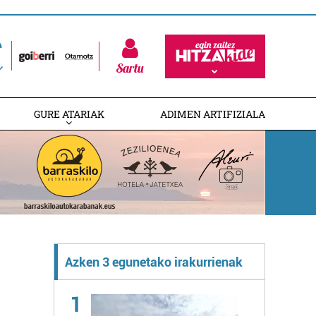
Sartu
GURE ATARIAK
ADIMEN ARTIFIZIALA
Azken 3 egunetako irakurrienak
1