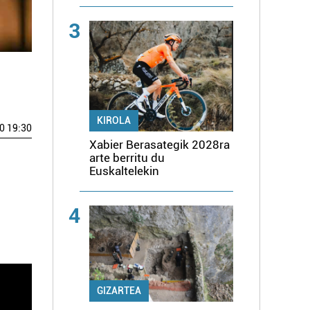
3
KIROLA
0 19:30
Xabier Berasategik 2028ra
arte berritu du
Euskaltelekin
4
GIZARTEA