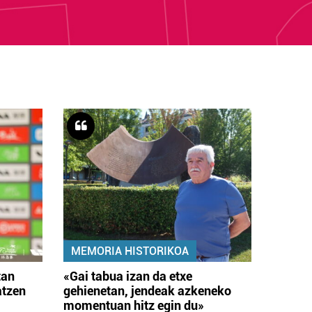
MEMORIA HISTORIKOA
tan
«Gai tabua izan da etxe
atzen
gehienetan, jendeak azkeneko
momentuan hitz egin du»