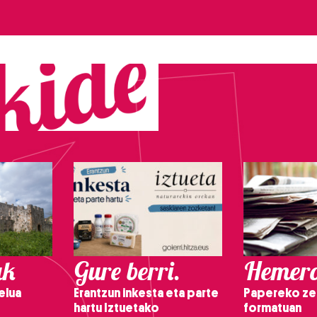
ak
Gure berri.
Hemero
elua
Erantzun inkesta eta parte
Papereko ze
hartu Iztuetako
formatuan