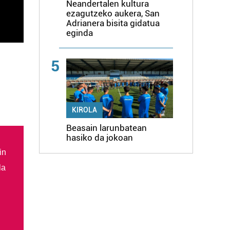
Neandertalen kultura
ezagutzeko aukera, San
Adrianera bisita gidatua
eginda
5
KIROLA
Beasain larunbatean
hasiko da jokoan
in
la