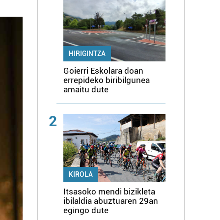
HIRIGINTZA
Goierri Eskolara doan
errepideko biribilgunea
amaitu dute
2
KIROLA
Itsasoko mendi bizikleta
ibilaldia abuztuaren 29an
egingo dute