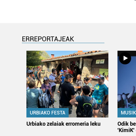
ERREPORTAJEAK
URBIAKO FESTA
MUSIK
Urbiako zelaiak erromeria leku
Odik be
'KimiK'