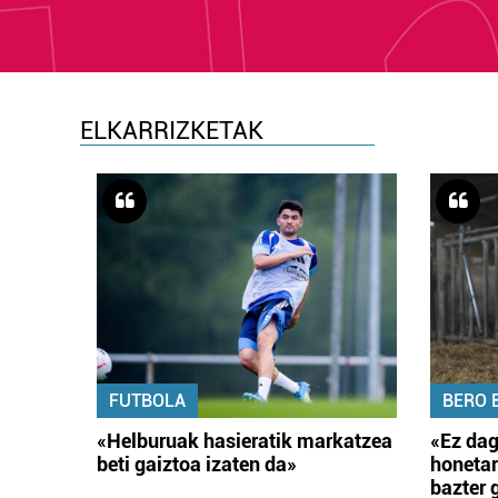
ELKARRIZKETAK
FUTBOLA
BERO 
«Helburuak hasieratik markatzea
«Ez dag
beti gaiztoa izaten da»
honetar
bazter 