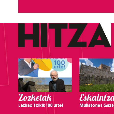
Zozketak
Eskaintz
Lazkao Txikik 100 urte!
Muñatones Gazt