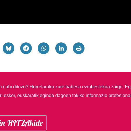
so nahi dituzu?
Horretarako zure babesa ezinbestekoa zaigu. Eg
i esker, euskaratik eginda dagoen tokiko informazio profesiona
in HITZAkide