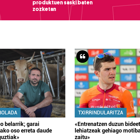
produktuen saski baten
zozketan
BOLADA
TXIRRINDULARITZA
o belarrik; garai
«Entrenatzen duzun bidee
ako oso erreta daude
lehiatzeak gehiago motib
guztiak»
zaitu»