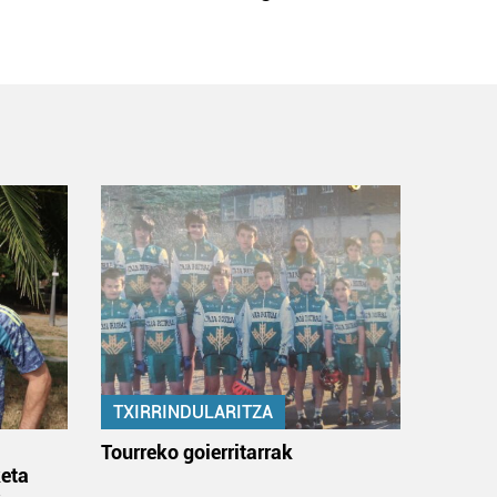
TXIRRINDULARITZA
:
Tourreko goierritarrak
eta