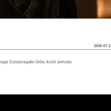
2026-07-2
usgai Zumarragako Zelai Arizti aretoan.