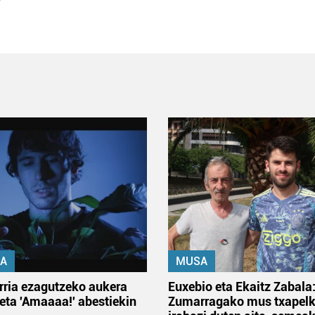
A
MUSA
rria ezagutzeko aukera
Euxebio eta Ekaitz Zabala
 eta 'Amaaaa!' abestiekin
Zumarragako mus txapelk