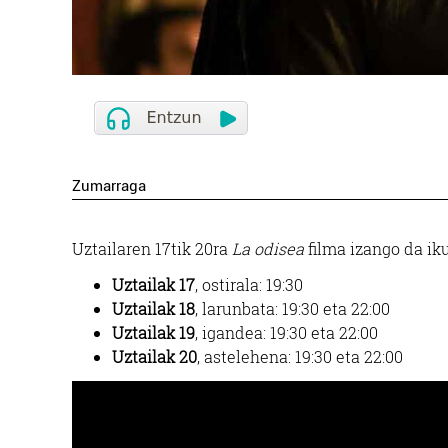
Zumarraga
Uztailaren 17tik 20ra
La odisea
filma izango da ik
Uztailak 17
, ostirala: 19:30
Uztailak 18
, larunbata: 19:30 eta 22:00
Uztailak 19
, igandea: 19:30 eta 22:00
Uztailak 20
, astelehena: 19:30 eta 22:00