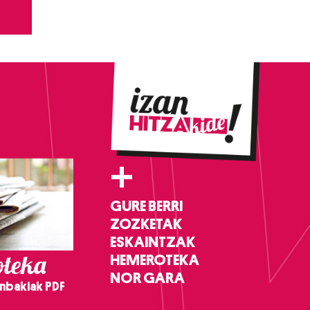
+
GURE BERRI
ZOZKETAK
ESKAINTZAK
teka
HEMEROTEKA
NOR GARA
nbakiak PDF