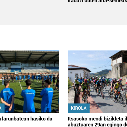
irabazi duten aita-semea
A
KIROLA
 larunbatean hasiko da
Itsasoko mendi bizikleta i
abuztuaren 29an egingo d