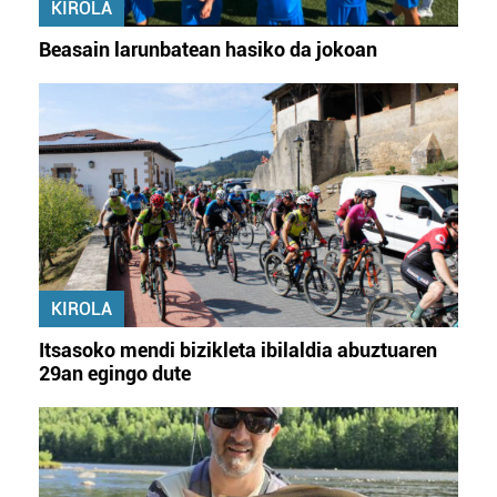
KIROLA
Beasain larunbatean hasiko da jokoan
KIROLA
Itsasoko mendi bizikleta ibilaldia abuztuaren
29an egingo dute