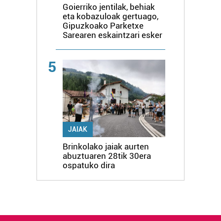
Goierriko jentilak, behiak
eta kobazuloak gertuago,
Gipuzkoako Parketxe
Sarearen eskaintzari esker
5
JAIAK
Brinkolako jaiak aurten
abuztuaren 28tik 30era
ospatuko dira