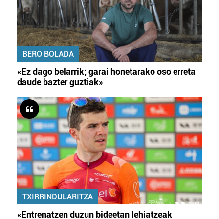
BERO BOLADA
«Ez dago belarrik; garai honetarako oso erreta
daude bazter guztiak»
TXIRRINDULARITZA
«Entrenatzen duzun bideetan lehiatzeak