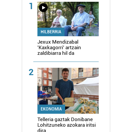
1
HILBERRIA
Jexux Mendizabal
'Kaxkagorri' artzain
zaldibiarra hil da
2
EKONOMIA
Telleria gaztak Donibane
Lohitzuneko azokara iritsi
dira