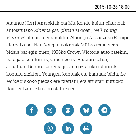
2015-10-28 18:00
Ataungo Herri Antzokiak eta Murkondo kultur elkarteak
antolatutako
Zinema gau giroan
zikloan,
Neil Young
journeys
filmaren emanaldia. Ataungo Aia auzoko Erroipe
aterpetxean. Neil Youg musikariak 2011ko maiatzean
bidaia bat egin zuen, 1956ko Crown Victoria auto batekin,
bera jaio zen hiritik, Omemeetik. Bidaian zehar,
Jonathan Demme zinemagileari gaztaroko istorioak
kontatu zizkion. Youngen kontuak eta kantuak bildu,
Le
Noise
diskoko piezak ere txertatu, eta artistari buruzko
ikus-entzunezkoa prestatu zuen.