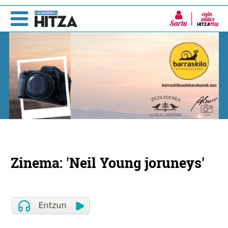
Sartu
Zinema: 'Neil Young joruneys'