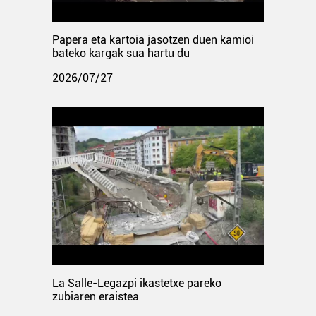
Papera eta kartoia jasotzen duen kamioi
bateko kargak sua hartu du
2026/07/27
La Salle-Legazpi ikastetxe pareko
zubiaren eraistea