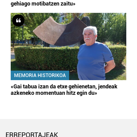
gehiago motibatzen zaitu»
MEMORIA HISTORIKOA
«Gai tabua izan da etxe gehienetan, jendeak
azkeneko momentuan hitz egin du»
ERREPORTAJEAK