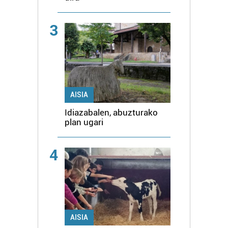
3
AISIA
Idiazabalen, abuzturako
plan ugari
4
AISIA