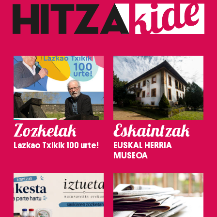
Zozketak
Eskaintzak
Lazkao Txikik 100 urte!
EUSKAL HERRIA
MUSEOA