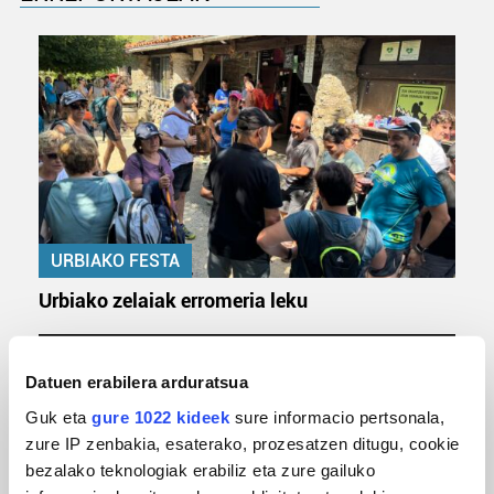
URBIAKO FESTA
Urbiako zelaiak erromeria leku
Datuen erabilera arduratsua
Guk eta
gure 1022 kideek
sure informacio pertsonala,
zure IP zenbakia, esaterako, prozesatzen ditugu, cookie
bezalako teknologiak erabiliz eta zure gailuko