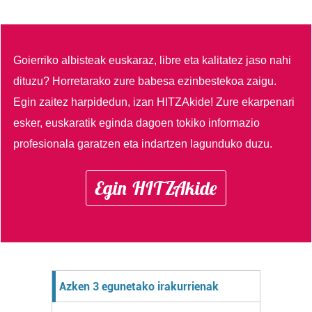
Goierriko albisteak euskaraz, libre eta kalitatez jaso nahi
dituzu?
Horretarako zure babesa ezinbestekoa zaigu.
Egin zaitez harpidedun, izan HITZAkide!
Zure ekarpenari
esker, euskaratik eginda dagoen tokiko informazio
profesionala garatzen eta indartzen lagunduko duzu.
Egin HITZAkide
Azken 3 egunetako irakurrienak