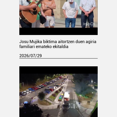
Josu Mujika biktima aitortzen duen agiria
familiari emateko ekitaldia
2026/07/29