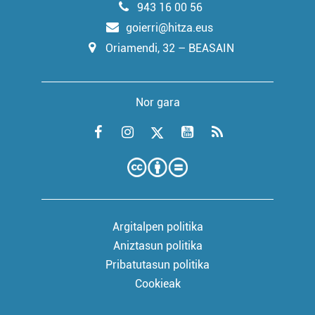
943 16 00 56
goierri@hitza.eus
Oriamendi, 32 – BEASAIN
Nor gara
Argitalpen politika
Aniztasun politika
Pribatutasun politika
Cookieak