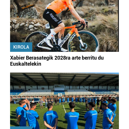
fitxategiak erabiltzen ditu. Zure esperientzia eta
zerbitzuak hobetzeko asmoz, cookie teknologiaz
baliatzen gara. Ohar hau onartuz gero, teknologia hori
erabiltzeko baimen esplizitua ematen diguzu.
Gehiago
irakurri
KIROLA
Xabier Berasategik 2028ra arte berritu du
Euskaltelekin