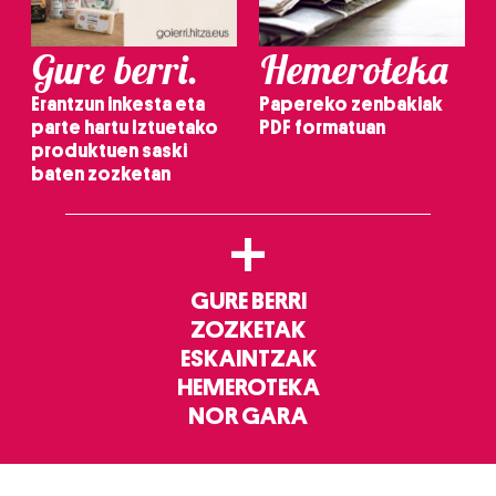
Gure berri.
Hemeroteka
Erantzun inkesta eta
Papereko zenbakiak
parte hartu Iztuetako
PDF formatuan
produktuen saski
baten zozketan
+
GURE BERRI
ZOZKETAK
ESKAINTZAK
HEMEROTEKA
NOR GARA