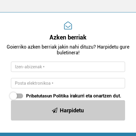
Azken berriak
Goierriko azken berriak jakin nahi dituzu? Harpidetu gure
buletinera!
Pribatutasun Politika
irakurri eta onartzen dut.
Harpidetu