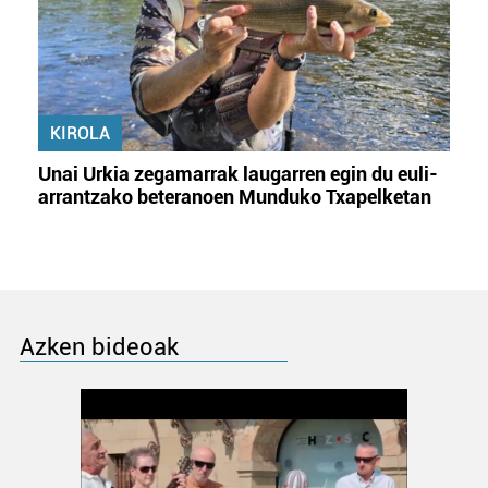
KIROLA
Unai Urkia zegamarrak laugarren egin du euli-
arrantzako beteranoen Munduko Txapelketan
Azken bideoak