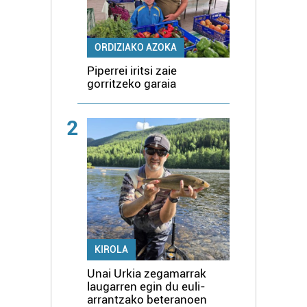
ORDIZIAKO AZOKA
Piperrei iritsi zaie
gorritzeko garaia
2
KIROLA
Unai Urkia zegamarrak
laugarren egin du euli-
arrantzako beteranoen