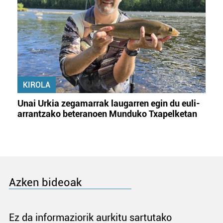
KIROLA
Unai Urkia zegamarrak laugarren egin du euli-
arrantzako beteranoen Munduko Txapelketan
Azken bideoak
Ez da informaziorik aurkitu sartutako