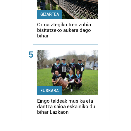
GIZARTEA
Ormaiztegiko tren zubia
bisitatzeko aukera dago
bihar
5
EUSKARA
Eingo taldeak musika eta
dantza saioa eskainiko du
bihar Lazkaon