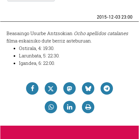
2015-12-03 23:00
Beasaingo Usurbe Antzsokian
Ocho apellidos catalanes
filma eskainiko dute berriz asteburuan.
Ostirala, 4: 19:30.
Larunbata, 5: 22:30.
Igandea, 6: 22:00.