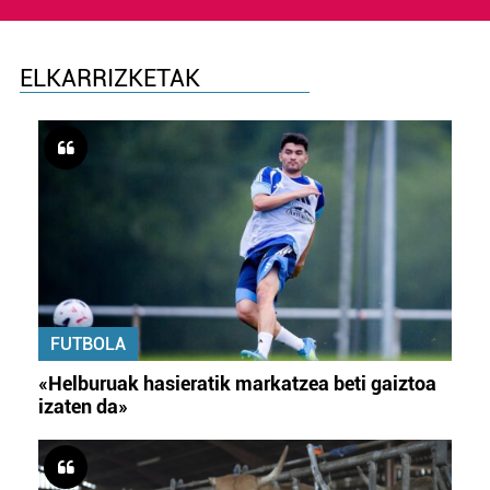
ELKARRIZKETAK
FUTBOLA
«Helburuak hasieratik markatzea beti gaiztoa
izaten da»