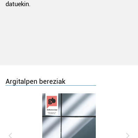
datuekin.
Argitalpen bereziak