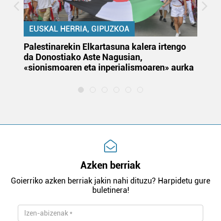
EUSKAL HERRIA, GIPUZKOA
Palestinarekin Elkartasuna kalera irtengo
Do
da Donostiako Aste Nagusian,
du
«sionismoaren eta inperialismoaren» aurka
et
Azken berriak
Goierriko azken berriak jakin nahi dituzu? Harpidetu gure
buletinera!