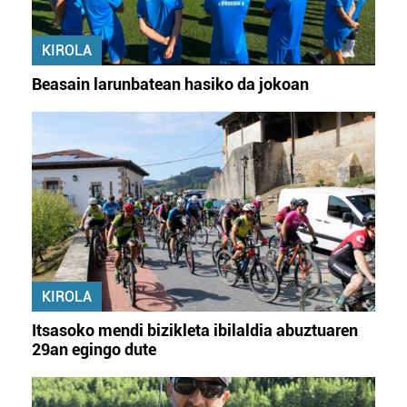
KIROLA
Beasain larunbatean hasiko da jokoan
KIROLA
Itsasoko mendi bizikleta ibilaldia abuztuaren
29an egingo dute