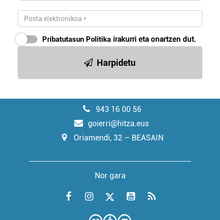
Pribatutasun Politika
irakurri eta onartzen dut.
Harpidetu
943 16 00 56
goierri@hitza.eus
Oriamendi, 32 – BEASAIN
Nor gara