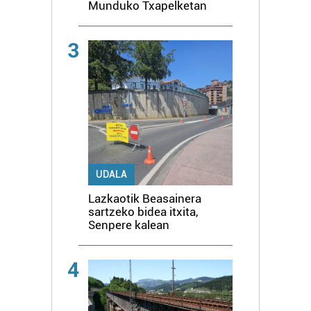
Munduko Txapelketan
3
UDALA
Lazkaotik Beasainera
sartzeko bidea itxita,
Senpere kalean
4