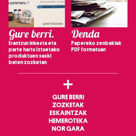
Gure berri.
Denda
Erantzun inkesta eta
Papereko zenbakiak
parte hartu Iztuetako
PDF formatuan
produktuen saski
baten zozketan
+
GURE BERRI
ZOZKETAK
ESKAINTZAK
HEMEROTEKA
NOR GARA