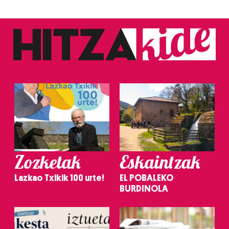
Zozketak
Eskaintzak
Lazkao Txikik 100 urte!
EL POBALEKO
BURDINOLA