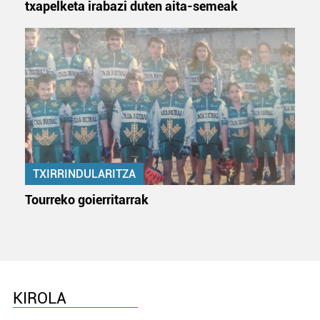
txapelketa irabazi duten aita-semeak
TXIRRINDULARITZA
Tourreko goierritarrak
KIROLA