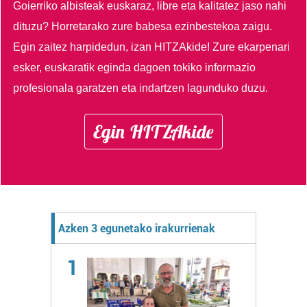
Goierriko albisteak euskaraz, libre eta kalitatez jaso nahi
dituzu?
Horretarako zure babesa ezinbestekoa zaigu.
Egin zaitez harpidedun, izan HITZAkide!
Zure ekarpenari
esker, euskaratik eginda dagoen tokiko informazio
profesionala garatzen eta indartzen lagunduko duzu.
Egin HITZAkide
Azken 3 egunetako irakurrienak
1