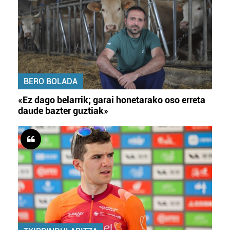
BERO BOLADA
«Ez dago belarrik; garai honetarako oso erreta
daude bazter guztiak»