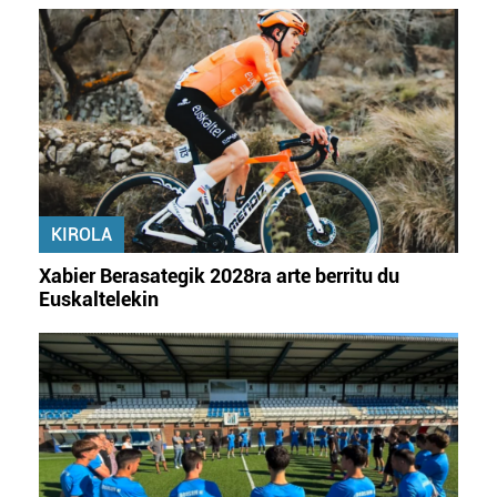
KIROLA
Xabier Berasategik 2028ra arte berritu du
Euskaltelekin