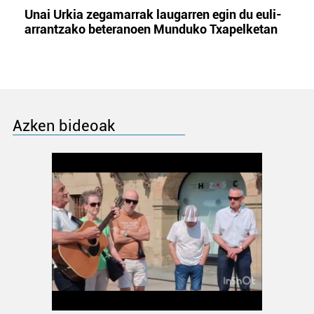
Unai Urkia zegamarrak laugarren egin du euli-
arrantzako beteranoen Munduko Txapelketan
Azken bideoak