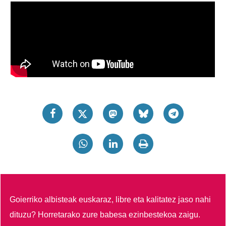
Goierriko albisteak euskaraz, libre eta kalitatez jaso nahi
dituzu?
Horretarako zure babesa ezinbestekoa zaigu.