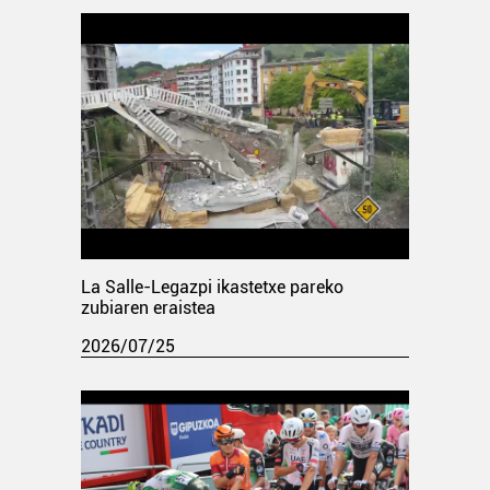
La Salle-Legazpi ikastetxe pareko
zubiaren eraistea
2026/07/25