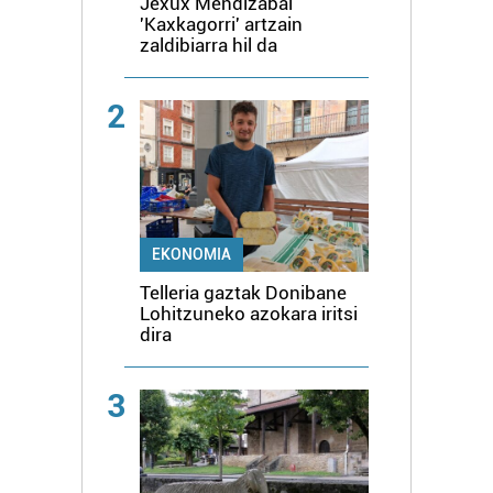
Jexux Mendizabal
'Kaxkagorri' artzain
zaldibiarra hil da
2
EKONOMIA
Telleria gaztak Donibane
Lohitzuneko azokara iritsi
dira
3