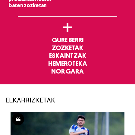
baten zozketan
+
GURE BERRI
ZOZKETAK
ESKAINTZAK
HEMEROTEKA
NOR GARA
ELKARRIZKETAK