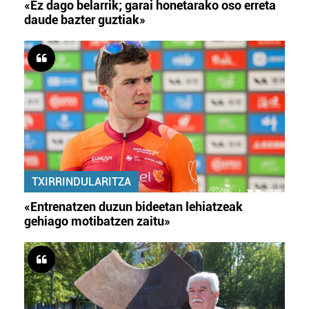
«Ez dago belarrik; garai honetarako oso erreta
daude bazter guztiak»
TXIRRINDULARITZA
«Entrenatzen duzun bideetan lehiatzeak
gehiago motibatzen zaitu»