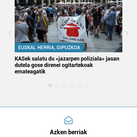
EUSKAL HERRIA, GIPUZKOA
KASek salatu du «jazarpen poliziala» jasan
Pa
dutela gose direnei ogitartekoak
da
emateagatik
«s
Azken berriak