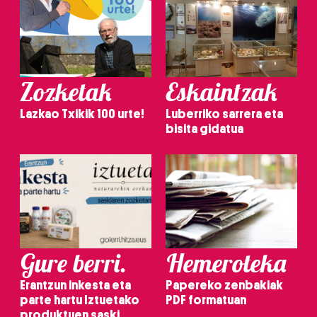
Zozketak
Eskaintzak
Lazkao Txikik 100 urte!
Luberriko sarrera eta
bisita gidatua
Gure berri.
Hemeroteka
Erantzun inkesta eta
Papereko zenbakiak
parte hartu Iztuetako
PDF formatuan
produktuen saski