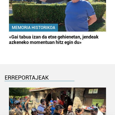
MEMORIA HISTORIKOA
«Gai tabua izan da etxe gehienetan, jendeak
azkeneko momentuan hitz egin du»
ERREPORTAJEAK