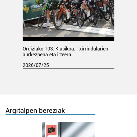
Ordiziako 103. Klasikoa. Txirrindularien
aurkezpena eta irteera
2026/07/25
Argitalpen bereziak