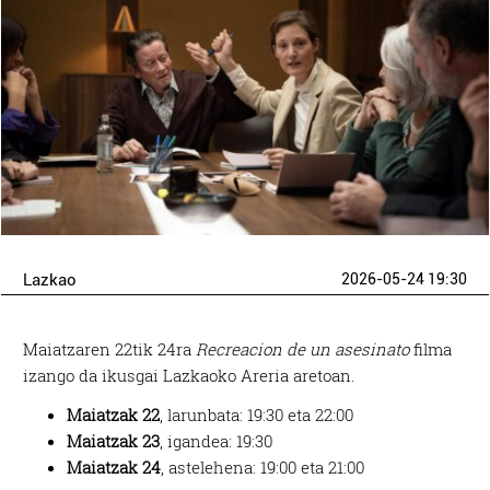
Lazkao
2026-05-24 19:30
Maiatzaren 22tik 24ra
Recreacion de un asesinato
filma
izango da ikusgai Lazkaoko Areria aretoan.
Maiatzak 22
, larunbata: 19:30 eta 22:00
Maiatzak 23
, igandea: 19:30
Maiatzak 24
, astelehena: 19:00 eta 21:00