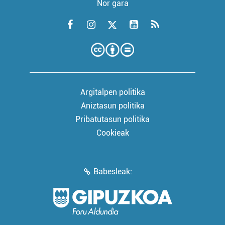
Nor gara
Argitalpen politika
Aniztasun politika
Pribatutasun politika
Cookieak
Babesleak: