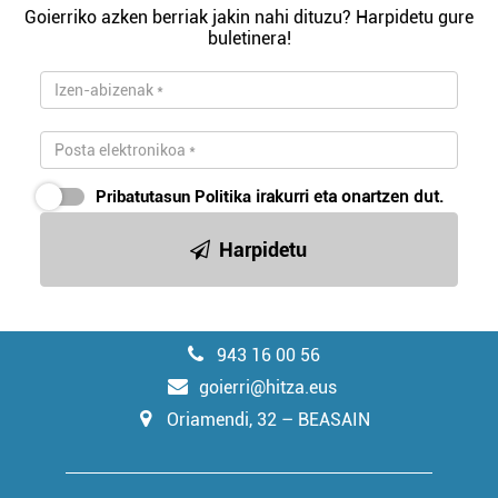
Goierriko azken berriak jakin nahi dituzu? Harpidetu gure
buletinera!
Pribatutasun Politika
irakurri eta onartzen dut.
Harpidetu
943 16 00 56
goierri@hitza.eus
Oriamendi, 32 – BEASAIN