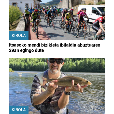
KIROLA
Itsasoko mendi bizikleta ibilaldia abuztuaren
29an egingo dute
KIROLA