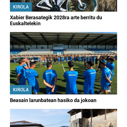
KIROLA
Xabier Berasategik 2028ra arte berritu du
Euskaltelekin
KIROLA
Beasain larunbatean hasiko da jokoan