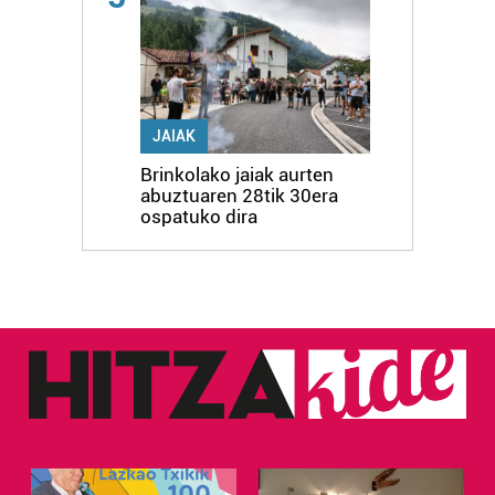
JAIAK
Brinkolako jaiak aurten
abuztuaren 28tik 30era
ospatuko dira