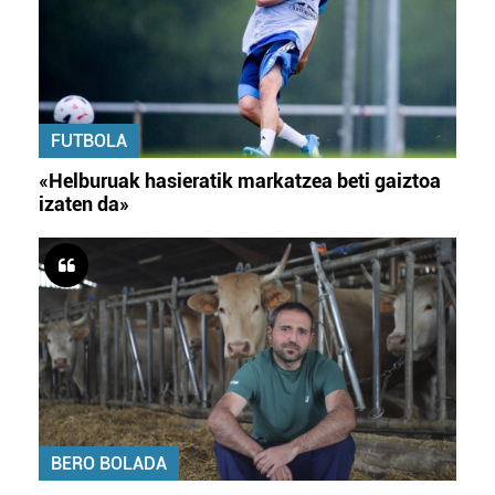
FUTBOLA
«Helburuak hasieratik markatzea beti gaiztoa
izaten da»
BERO BOLADA