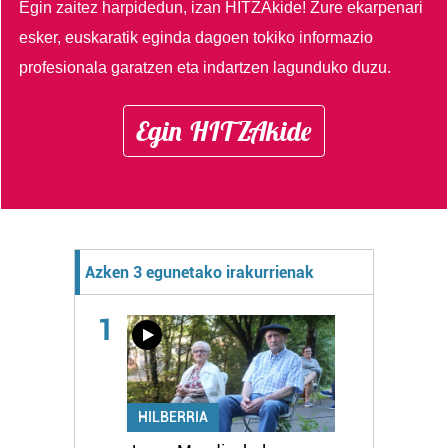
Egin zaitez harpidedun, izan HITZAkide!
Zure ekarpenari
esker, euskaratik eginda dagoen tokiko informazio
profesionala garatzen eta indartzen lagunduko duzu.
Egin HITZAkide
Azken 3 egunetako irakurrienak
1
HILBERRIA