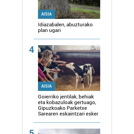
AISIA
Idiazabalen, abuzturako
plan ugari
4
AISIA
Goierriko jentilak, behiak
eta kobazuloak gertuago,
Gipuzkoako Parketxe
Sarearen eskaintzari esker
5