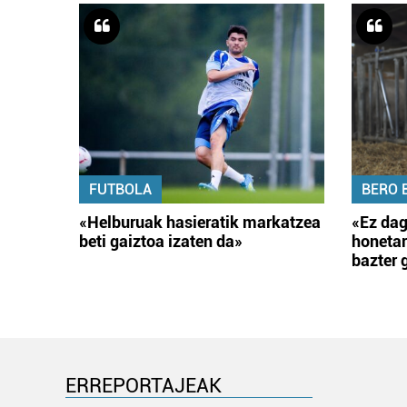
FUTBOLA
BERO 
«Helburuak hasieratik markatzea
«Ez dag
beti gaiztoa izaten da»
honetar
bazter 
ERREPORTAJEAK