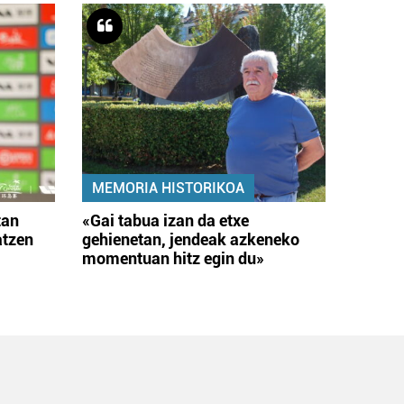
MEMORIA HISTORIKOA
tan
«Gai tabua izan da etxe
atzen
gehienetan, jendeak azkeneko
momentuan hitz egin du»