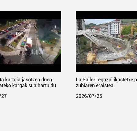
ta kartoia jasotzen duen
La Salle-Legazpi ikastetxe 
ateko kargak sua hartu du
zubiaren eraistea
/27
2026/07/25