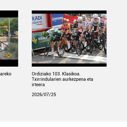
pareko
Ordiziako 103. Klasikoa.
Txirrindularien aurkezpena eta
irteera
2026/07/25