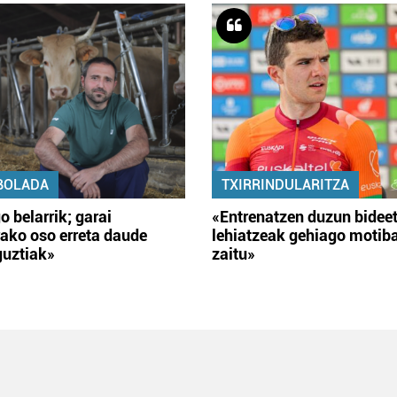
BOLADA
TXIRRINDULARITZA
o belarrik; garai
«Entrenatzen duzun bidee
ako oso erreta daude
lehiatzeak gehiago motib
guztiak»
zaitu»