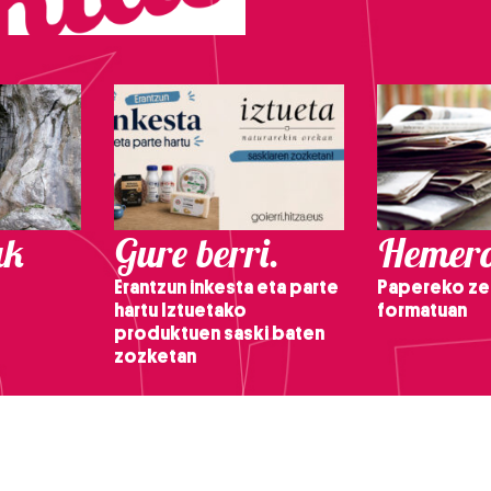
ak
Gure berri.
Hemero
Erantzun inkesta eta parte
Papereko ze
hartu Iztuetako
formatuan
produktuen saski baten
zozketan