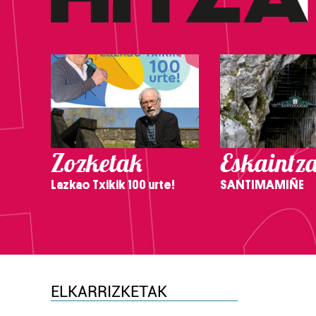
Zozketak
Eskaintz
Lazkao Txikik 100 urte!
SANTIMAMIÑE
ELKARRIZKETAK