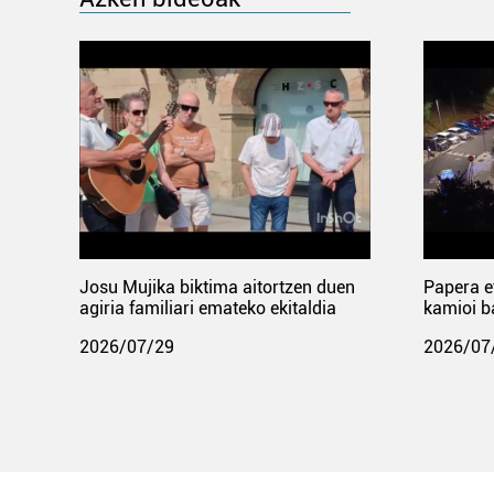
Josu Mujika biktima aitortzen duen
Papera e
agiria familiari emateko ekitaldia
kamioi b
2026/07/29
2026/07