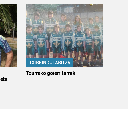
TXIRRINDULARITZA
:
Tourreko goierritarrak
eta
k