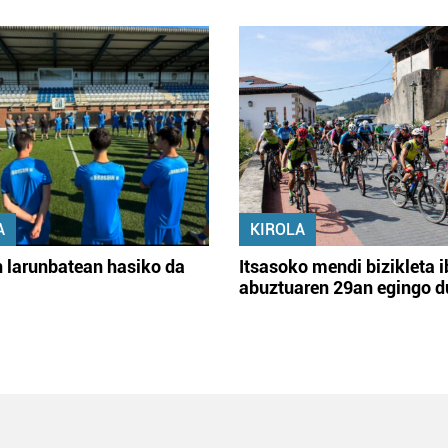
A
KIROLA
 larunbatean hasiko da
Itsasoko mendi bizikleta i
abuztuaren 29an egingo d