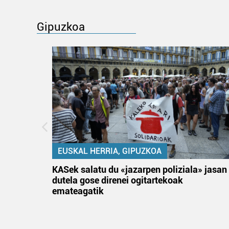
Gipuzkoa
EUSKAL HERRIA, GIPUZKOA
teta
KASek salatu du «jazarpen poliziala» jasan
dutela gose direnei ogitartekoak
emateagatik