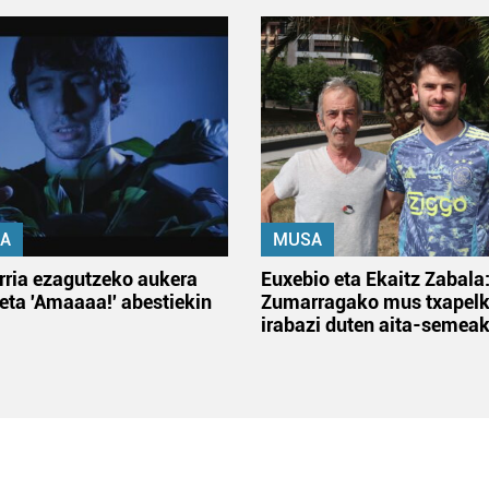
A
MUSA
rria ezagutzeko aukera
Euxebio eta Ekaitz Zabala
 eta 'Amaaaa!' abestiekin
Zumarragako mus txapelk
irabazi duten aita-semea