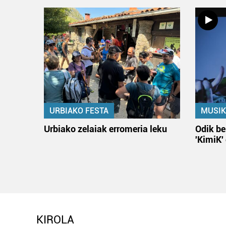
URBIAKO FESTA
MUSIK
Urbiako zelaiak erromeria leku
Odik be
'KimiK'
KIROLA