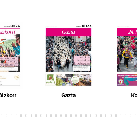
izkorri
Gazta
Ko