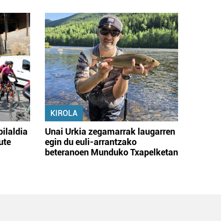
KIROLA
bilaldia
Unai Urkia zegamarrak laugarren
ute
egin du euli-arrantzako
beteranoen Munduko Txapelketan