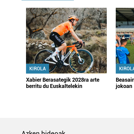
KIROLA
KIROL
Xabier Berasategik 2028ra arte
Beasain
berritu du Euskaltelekin
jokoan
Azken bideoak