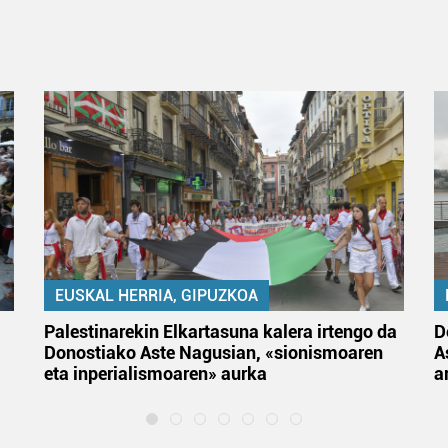
EUSKAL HERRIA, GIPUZKOA
Palestinarekin Elkartasuna kalera irtengo da
D
Donostiako Aste Nagusian, «sionismoaren
A
eta inperialismoaren» aurka
a