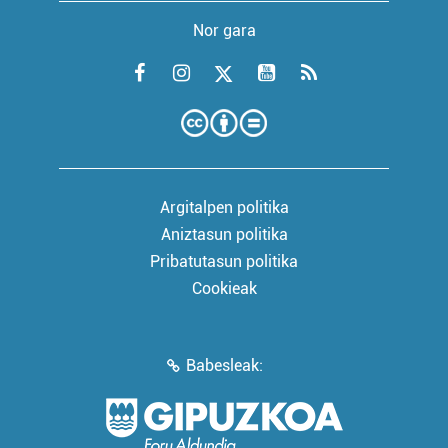
Nor gara
Argitalpen politika
Aniztasun politika
Pribatutasun politika
Cookieak
Babesleak: