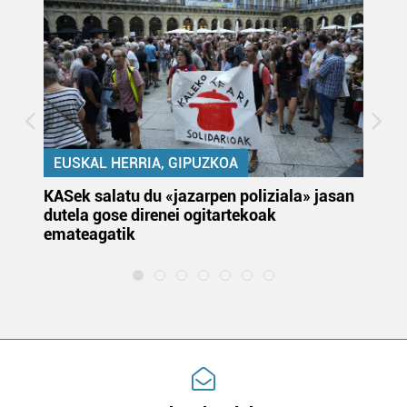
EUSKAL HERRIA, GIPUZKOA
KASek salatu du «jazarpen poliziala» jasan
Pa
dutela gose direnei ogitartekoak
da
emateagatik
«s