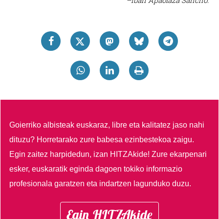
–Iban Apaolaza Sancho.
Goierriko albisteak euskaraz, libre eta kalitatez jaso nahi
dituzu?
Horretarako zure babesa ezinbestekoa zaigu.
Egin zaitez harpidedun, izan HITZAkide!
Zure ekarpenari
esker, euskaratik eginda dagoen tokiko informazio
profesionala garatzen eta indartzen lagunduko duzu.
Egin HITZAkide