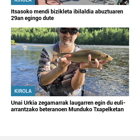
Itsasoko mendi bizikleta ibilaldia abuztuaren
29an egingo dute
KIROLA
Unai Urkia zegamarrak laugarren egin du euli-
arrantzako beteranoen Munduko Txapelketan