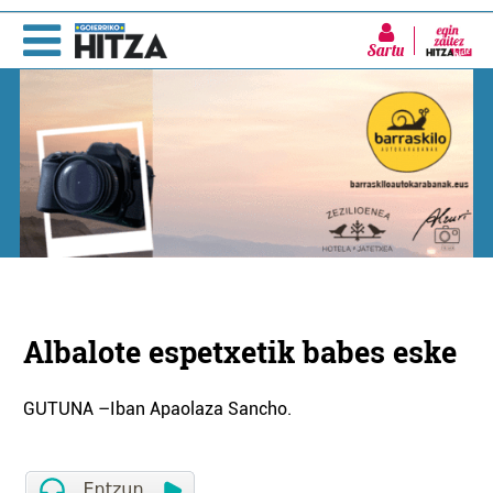
Sartu
Albalote espetxetik babes eske
GUTUNA –Iban Apaolaza Sancho.