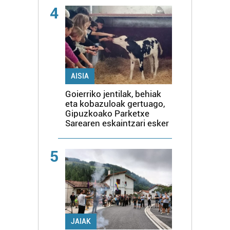
4
AISIA
Goierriko jentilak, behiak
eta kobazuloak gertuago,
Gipuzkoako Parketxe
Sarearen eskaintzari esker
5
JAIAK