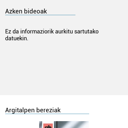
Azken bideoak
Ez da informaziorik aurkitu sartutako
datuekin.
Argitalpen bereziak