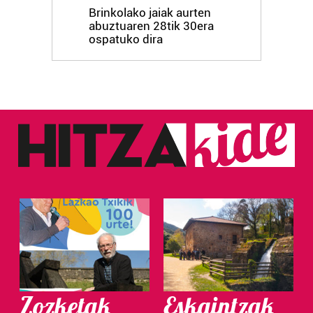
Brinkolako jaiak aurten
abuztuaren 28tik 30era
ospatuko dira
Zozketak
Eskaintzak