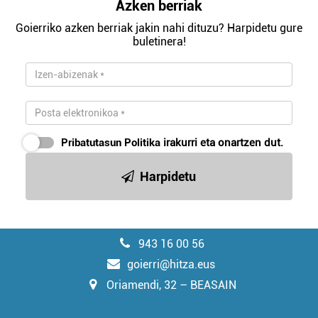
Azken berriak
Goierriko azken berriak jakin nahi dituzu? Harpidetu gure
buletinera!
Pribatutasun Politika
irakurri eta onartzen dut.
Harpidetu
943 16 00 56
goierri@hitza.eus
Oriamendi, 32 – BEASAIN