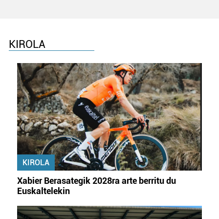
KIROLA
KIROLA
Xabier Berasategik 2028ra arte berritu du
Euskaltelekin