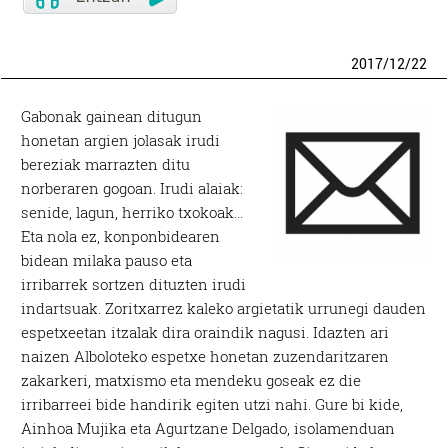
2017
/
12
/
22
Gabonak gainean ditugun
honetan argien jolasak irudi
bereziak marrazten ditu
norberaren gogoan. Irudi alaiak:
senide, lagun, herriko txokoak…
Eta nola ez, konponbidearen
bidean milaka pauso eta
irribarrek sortzen dituzten irudi
indartsuak. Zoritxarrez kaleko argietatik urrunegi dauden
espetxeetan itzalak dira oraindik nagusi. Idazten ari
naizen Alboloteko espetxe honetan zuzendaritzaren
zakarkeri, matxismo eta mendeku goseak ez die
irribarreei bide handirik egiten utzi nahi. Gure bi kide,
Ainhoa Mujika eta Agurtzane Delgado, isolamenduan