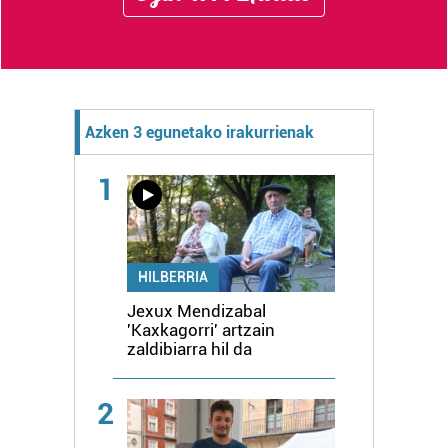
Azken 3 egunetako irakurrienak
1
HILBERRIA
Jexux Mendizabal
'Kaxkagorri' artzain
zaldibiarra hil da
2