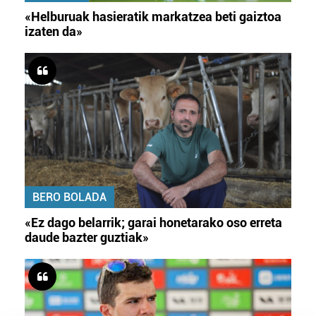
«Helburuak hasieratik markatzea beti gaiztoa
izaten da»
BERO BOLADA
«Ez dago belarrik; garai honetarako oso erreta
daude bazter guztiak»