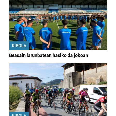
KIROLA
Beasain larunbatean hasiko da jokoan
KIROLA