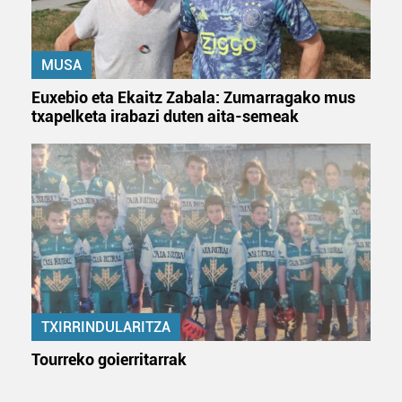
MUSA
Euxebio eta Ekaitz Zabala: Zumarragako mus
txapelketa irabazi duten aita-semeak
TXIRRINDULARITZA
Tourreko goierritarrak