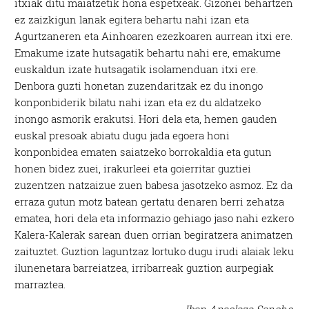
itxiak ditu maiatzetik hona espetxeak. Gizonei behartzen
ez zaizkigun lanak egitera behartu nahi izan eta
Agurtzaneren eta Ainhoaren ezezkoaren aurrean itxi ere.
Emakume izate hutsagatik behartu nahi ere, emakume
euskaldun izate hutsagatik isolamenduan itxi ere.
Denbora guzti honetan zuzendaritzak ez du inongo
konponbiderik bilatu nahi izan eta ez du aldatzeko
inongo asmorik erakutsi. Hori dela eta, hemen gauden
euskal presoak abiatu dugu jada egoera honi
konponbidea ematen saiatzeko borrokaldia eta gutun
honen bidez zuei, irakurleei eta goierritar guztiei
zuzentzen natzaizue zuen babesa jasotzeko asmoz. Ez da
erraza gutun motz batean gertatu denaren berri zehatza
ematea, hori dela eta informazio gehiago jaso nahi ezkero
Kalera-Kalerak sarean duen orrian begiratzera animatzen
zaituztet. Guztion laguntzaz lortuko dugu irudi alaiak leku
ilunenetara barreiatzea, irribarreak guztion aurpegiak
marraztea.