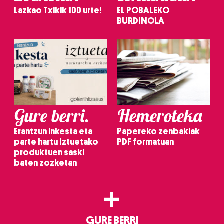
Lazkao Txikik 100 urte!
EL POBALEKO
BURDINOLA
Gure berri.
Hemeroteka
Erantzun inkesta eta
Papereko zenbakiak
parte hartu Iztuetako
PDF formatuan
produktuen saski
baten zozketan
+
GURE BERRI