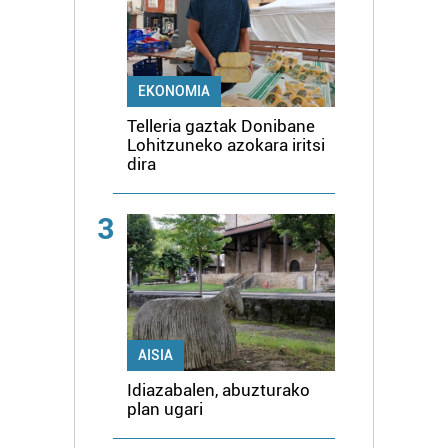
EKONOMIA
Telleria gaztak Donibane
Lohitzuneko azokara iritsi
dira
3
AISIA
Idiazabalen, abuzturako
plan ugari