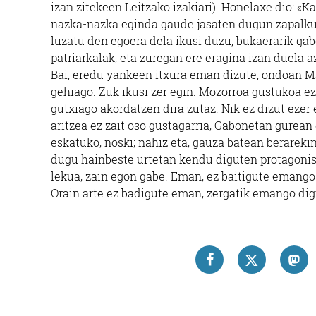
izan zitekeen Leitzako izakiari). Honelaxe dio: «
nazka-nazka eginda gaude jasaten dugun zapalkun
luzatu den egoera dela ikusi duzu, bukaerarik ga
patriarkalak, eta zuregan ere eragina izan duela 
Bai, eredu yankeen itxura eman dizute, ondoan Ma
gehiago. Zuk ikusi zer egin. Mozorroa gustukoa ez
gutxiago akordatzen dira zutaz. Nik ez dizut ezer 
aritzea ez zait oso gustagarria, Gabonetan gurean 
eskatuko, noski; nahiz eta, gauza batean berarek
dugu hainbeste urtetan kendu diguten protagonis
lekua, zain egon gabe. Eman, ez baitigute emango.
Orain arte ez badigute eman, zergatik emango dig