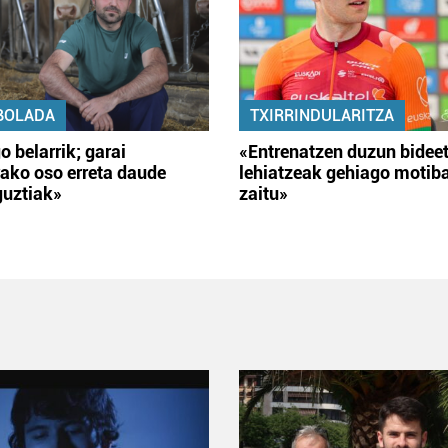
BOLADA
TXIRRINDULARITZA
o belarrik; garai
«Entrenatzen duzun bidee
ako oso erreta daude
lehiatzeak gehiago motib
guztiak»
zaitu»