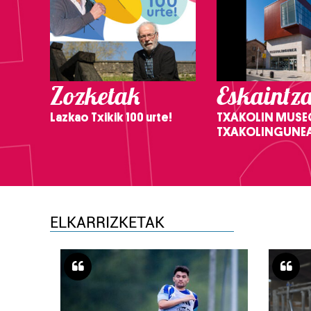
Zozketak
Eskaintz
Lazkao Txikik 100 urte!
TXAKOLIN MUSE
TXAKOLINGUNE
ELKARRIZKETAK