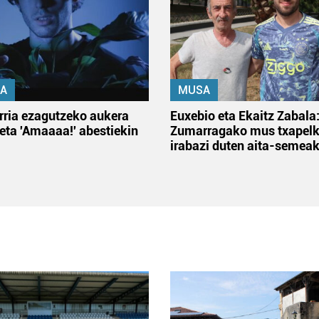
A
MUSA
rria ezagutzeko aukera
Euxebio eta Ekaitz Zabala
 eta 'Amaaaa!' abestiekin
Zumarragako mus txapelk
irabazi duten aita-semea