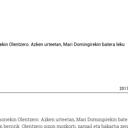
iekin Olentzero. Azken urteetan, Mari Domingirekin batera leku
201
 horiekin Olentzero. Azken urteetan, Mari Domingirekin bate
erririk. Olentzero gizon mozkorti, zarpail eta bakartia zen