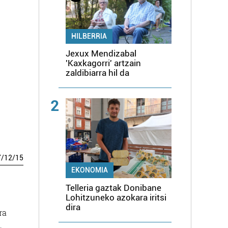
HILBERRIA
Jexux Mendizabal
'Kaxkagorri' artzain
zaldibiarra hil da
2
7
/
12
/
15
EKONOMIA
Telleria gaztak Donibane
Lohitzuneko azokara iritsi
dira
ra
.