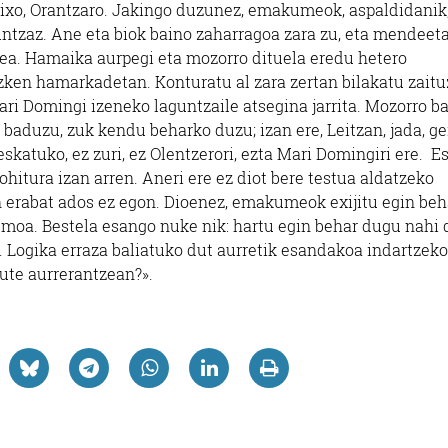
Kaixo, Orantzaro. Jakingo duzunez, emakumeok, aspaldidanik
tzaz. Ane eta biok baino zaharragoa zara zu, eta mendeet
bea. Hamaika aurpegi eta mozorro dituela eredu hetero
azken hamarkadetan. Konturatu al zara zertan bilakatu zaitu
ri Domingi izeneko laguntzaile atsegina jarrita. Mozorro ba
 baduzu, zuk kendu beharko duzu; izan ere, Leitzan, jada, ge
eskatuko, ez zuri, ez Olentzerori, ezta Mari Domingiri ere. 
ohitura izan arren. Aneri ere ez diot bere testua aldatzeko
in erabat ados ez egon. Dioenez, emakumeok exijitu egin beh
moa. Bestela esango nuke nik: hartu egin behar dugu nahi
 Logika erraza baliatuko dut aurretik esandakoa indartzeko
ute aurrerantzean?».