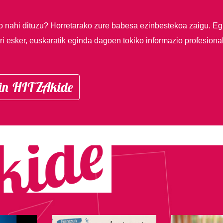
so nahi dituzu?
Horretarako zure babesa ezinbestekoa zaigu. Eg
i esker, euskaratik eginda dagoen tokiko informazio profesiona
in HITZAkide