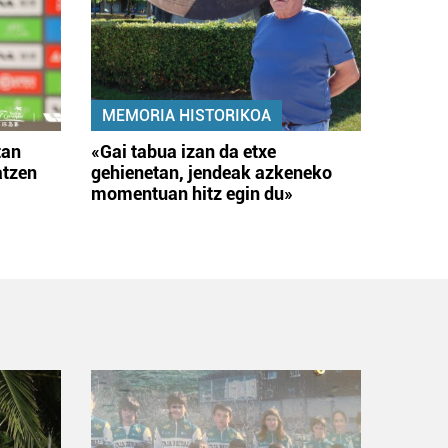
MEMORIA HISTORIKOA
tan
«Gai tabua izan da etxe
atzen
gehienetan, jendeak azkeneko
momentuan hitz egin du»