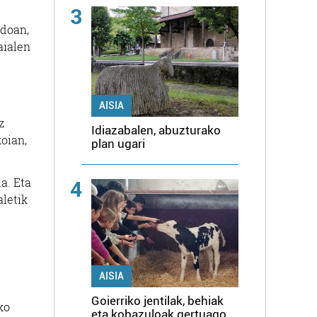
3
ndoan,
aialen
AISIA
z
Idiazabalen, abuzturako
oian,
plan ugari
a. Eta
4
aletik
AISIA
Goierriko jentilak, behiak
ko
eta kobazuloak gertuago,