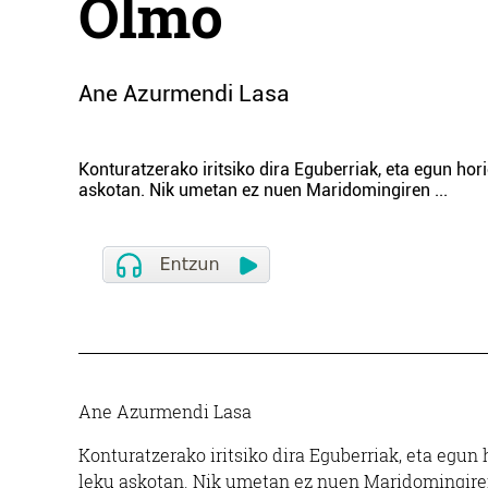
Olmo
Ane Azurmendi Lasa
Konturatzerako iritsiko dira Eguberriak, eta egun hor
askotan. Nik umetan ez nuen Maridomingiren
...
Ane Azurmendi Lasa
Konturatzerako iritsiko dira Eguberriak, eta egun
leku askotan. Nik umetan ez nuen Maridomingiren b