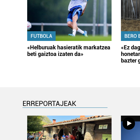
FUTBOLA
BERO 
«Helburuak hasieratik markatzea
«Ez dag
beti gaiztoa izaten da»
honetar
bazter 
ERREPORTAJEAK