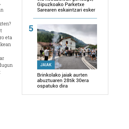
,
Gipuzkoako Parketxe
an
Sarearen eskaintzari esker
zten?
5
t
ro eta
Eskean
ar
 dugun
JAIAK
:
Brinkolako jaiak aurten
abuztuaren 28tik 30era
ospatuko dira