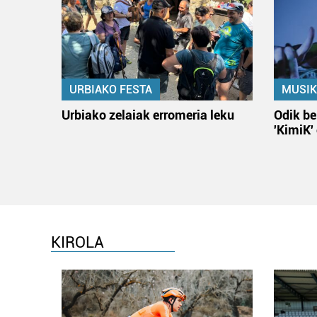
URBIAKO FESTA
MUSIK
Urbiako zelaiak erromeria leku
Odik be
'KimiK'
KIROLA