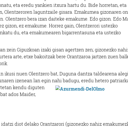
atu, eta eredu yankien itxura hartu du. Bide horretan, eta
n, Olentzeroren laguntzaile gisara. Emakumea gizonaren o
en. Olentzero bera izan daiteke emakume. Edo gizon. Edo M
z gizon, ez emakume. Horrez gain, Olentzerori ustezko
finkatu du, eta emakumearen bigarrentasuna eta ustezko
oan zein Gipuzkoan izaki gisan agertzen zen; gizonezko nahi
tera arte, etxe bakoitzak bere Orantzaroa jartzen zuen balk
rik.
n ikusi nuen Olentzero bat, Duguna dantza taldearena alegi
naren izenean lan egin nahi badugu, eredu hetero patriark
rtetan kendu diguten
abat ados Maider,
na idatzi diot delako Orantzarori (gizonezko nahiz emakumez