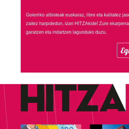
Goierriko albisteak euskaraz, libre eta kalitatez ja
zaitez harpidedun, izan HITZAkide!
Zure ekarpenar
garatzen eta indartzen lagunduko duzu.
Eg