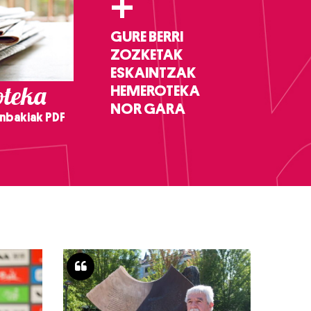
+
GURE BERRI
ZOZKETAK
ESKAINTZAK
teka
HEMEROTEKA
NOR GARA
nbakiak PDF