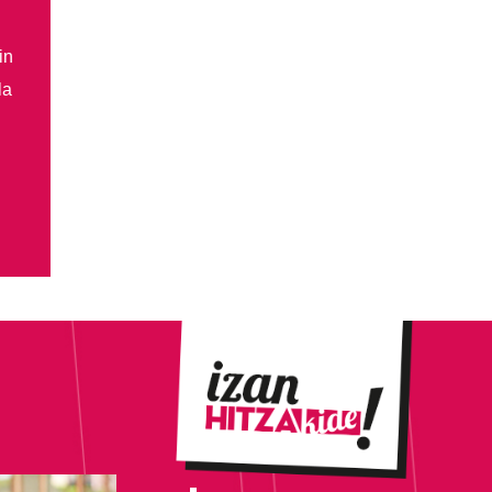
in
la