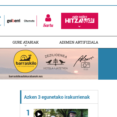
Sartu
GURE ATARIAK
ADIMEN ARTIFIZIALA
Azken 3 egunetako irakurrienak
1