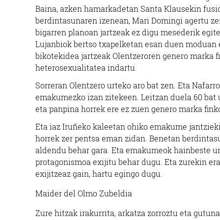
Baina, azken hamarkadetan Santa Klausekin fusion
berdintasunaren izenean, Mari Domingi agertu ze
bigarren planoan jartzeak ez digu mesederik egit
Lujanbiok bertso txapelketan esan duen moduan e
bikotekidea jartzeak Olentzeroren genero marka 
heterosexualitatea indartu.
Sorreran Olentzero urteko aro bat zen. Eta Nafarr
emakumezko izan zitekeen. Leitzan duela 60 bat ur
eta panpina horrek ere ez zuen genero marka finko
Eta iaz Iruñeko kaleetan ohiko emakume jantzieki
horrek zer pentsa eman zidan. Benetan berdintasu
aldendu behar gara. Eta emakumeok hainbeste u
protagonismoa exijitu behar dugu. Eta zurekin er
exijitzeaz gain, hartu egingo dugu.
Maider del Olmo Zubeldia
Zure hitzak irakurrita, arkatza zorroztu eta gutu