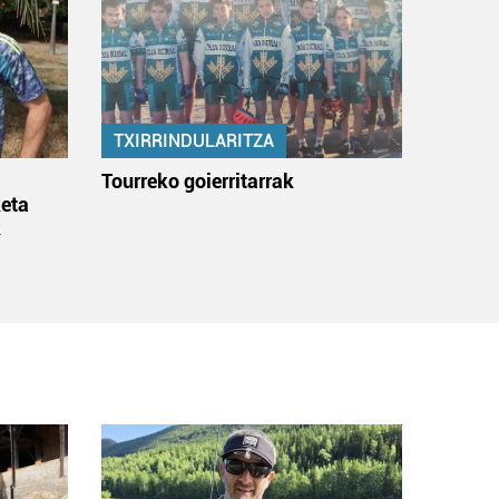
TXIRRINDULARITZA
:
Tourreko goierritarrak
eta
k