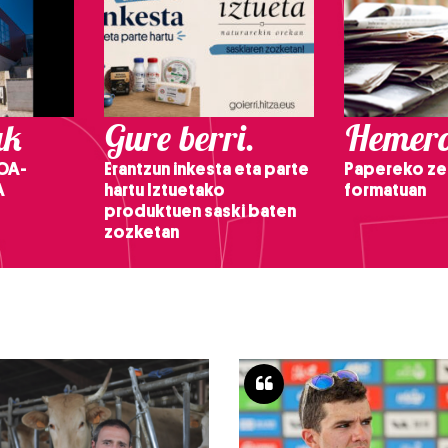
ak
Gure berri.
Hemero
OA-
Erantzun inkesta eta parte
Papereko ze
A
hartu Iztuetako
formatuan
produktuen saski baten
zozketan