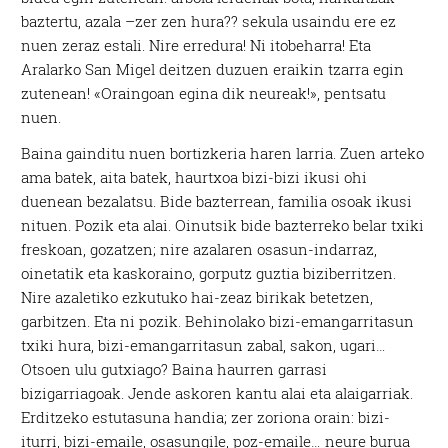
baztertu, azala –zer zen hura?? sekula usaindu ere ez
nuen zeraz estali. Nire erredura! Ni itobeharra! Eta
Aralarko San Migel deitzen duzuen eraikin tzarra egin
zutenean! «Oraingoan egina dik neureak!», pentsatu
nuen.
Baina gainditu nuen bortizkeria haren larria. Zuen arteko
ama batek, aita batek, haurtxoa bizi-bizi ikusi ohi
duenean bezalatsu. Bide bazterrean, familia osoak ikusi
nituen. Pozik eta alai. Oinutsik bide bazterreko belar txiki
freskoan, gozatzen; nire azalaren osasun-indarraz,
oinetatik eta kaskoraino, gorputz guztia biziberritzen.
Nire azaletiko ezkutuko hai-zeaz birikak betetzen,
garbitzen. Eta ni pozik. Behinolako bizi-emangarritasun
txiki hura, bizi-emangarritasun zabal, sakon, ugari…
Otsoen ulu gutxiago? Baina haurren garrasi
bizigarriagoak. Jende askoren kantu alai eta alaigarriak.
Erditzeko estutasuna handia; zer zoriona orain: bizi-
iturri, bizi-emaile, osasungile, poz-emaile… neure burua