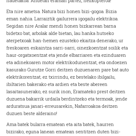
hauetakoa. Andetan eraman partez, helikopteroa!
Eta nire ametsa. Natura bizi honen bizi-gogoa. Bizia
eman nahia. Larraiztik gailurrera igogailu elektrikoa.
Segidan nire Aralar mendi honen bizkarrean barna
bidetxo bat, arbolak alde bietan, lau hanka hutseko
aterpetxoak han-hemen ezusteko ekaitza denerako, ur
freskoaren eskaintza sarri-sarri, oinezkoentzat soilik eta
haur-orgatxoentzat eta jende elbarriaren eta ezinduaren
eta adinekoaren motor elektrikodunentzat, eta ondoezen
kasurako Gurutze Gorri deitzen duzuenaren pare bat auto
elektrikorentzat; ez txirrindu, ez bestelako ibilgailu,
ibiltarien bakerako eta ardien eta beste abereen
lasaitasunerako, ez surik inon, Eramateko prest deitzen
duzuena bakarrik urdaila berdintzeko eta termoak, jende
arduratsua janari-erreusarekin, Nafarroakoa deitzen
duzuen beste alderaino!
Ama batek bularra ematean eta aita batek, haurren
bizirako, eguna lanean ematean sentitzen duten bizi-