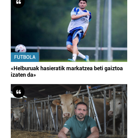
FUTBOLA
«Helburuak hasieratik markatzea beti gaiztoa
izaten da»