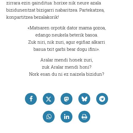
zirrara ezin gainditua: horixe nik neure azala
bizidunentzat bizigarri nabaritzea. Partekatzea,
konpartitzea bezalakorik!
«Matsaren orpotik dator mama gozoa,
edango neukela beterik basoa.
Zuk niri, nik zuri, agur egiñaz alkarri
basua txit garbi bear dogu ifini».
Aralar mendi honek zuri,
zuk Aralar mendi honi?
Nork esan du ni ez naizela bizidun?