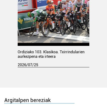
Ordiziako 103. Klasikoa. Txirrindularien
aurkezpena eta irteera
2026/07/25
Argitalpen bereziak