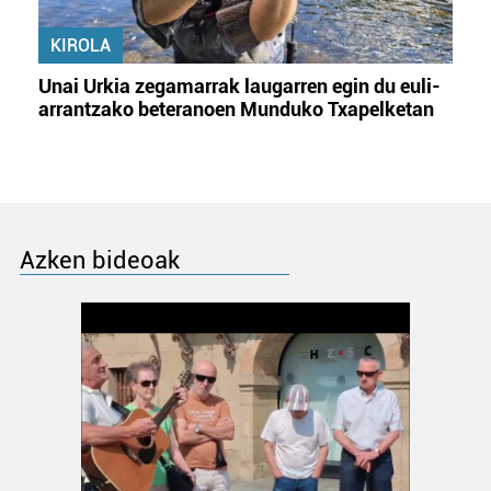
KIROLA
Unai Urkia zegamarrak laugarren egin du euli-
arrantzako beteranoen Munduko Txapelketan
Azken bideoak