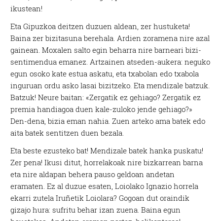
ikustean!
Eta Gipuzkoa deitzen duzuen aldean, zer hustuketa!
Baina zer bizitasuna berehala. Ardien zoramena nire azal
gainean. Moxalen salto egin beharra nire barneari bizi-
sentimendua emanez. Artzainen atseden-aukera: neguko
egun osoko kate estua askatu, eta txabolan edo txabola
inguruan ordu asko lasai bizitzeko. Eta mendizale batzuk.
Batzuk! Neure baitan: «Zergatik ez gehiago? Zergatik ez
premia handiagoa duen kale-zuloko jende gehiago?»
Den-dena, bizia eman nahia. Zuen arteko ama batek edo
aita batek sentitzen duen bezala.
Eta beste ezusteko bat! Mendizale batek hanka puskatu!
Zer pena! Ikusi ditut, horrelakoak nire bizkarrean barna
eta nire aldapan behera pauso geldoan andetan
eramaten. Ez al duzue esaten, Loiolako Ignazio horrela
ekarri zutela Iruñetik Loiolara? Gogoan dut oraindik
gizajo hura: sufritu behar izan zuena. Baina egun