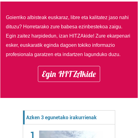
Goierriko albisteak euskaraz, libre eta kalitatez jaso nahi
dituzu?
Horretarako zure babesa ezinbestekoa zaigu.
Egin zaitez harpidedun, izan HITZAkide!
Zure ekarpenari
esker, euskaratik eginda dagoen tokiko informazio
profesionala garatzen eta indartzen lagunduko duzu.
Egin HITZAkide
Azken 3 egunetako irakurrienak
1