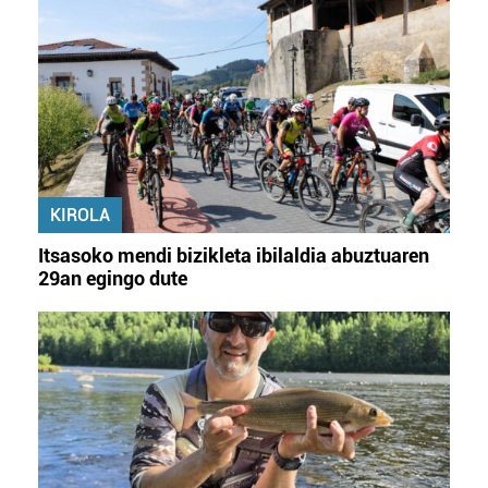
KIROLA
Itsasoko mendi bizikleta ibilaldia abuztuaren
29an egingo dute