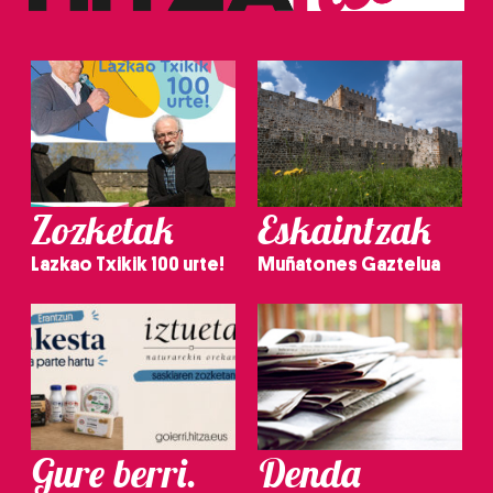
Zozketak
Eskaintzak
Lazkao Txikik 100 urte!
Muñatones Gaztelua
Gure berri.
Denda