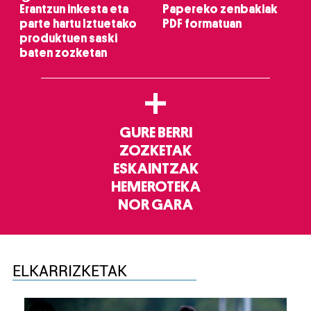
Erantzun inkesta eta
Papereko zenbakiak
parte hartu Iztuetako
PDF formatuan
produktuen saski
baten zozketan
+
GURE BERRI
ZOZKETAK
ESKAINTZAK
HEMEROTEKA
NOR GARA
ELKARRIZKETAK