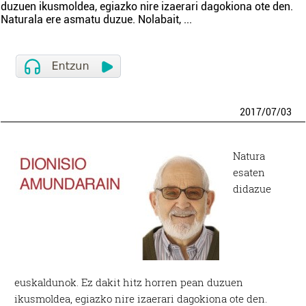
duzuen ikusmoldea, egiazko nire izaerari dagokiona ote den.
Naturala ere asmatu duzue. Nolabait,
...
2017
/
07
/
03
Natura
esaten
didazue
euskaldunok. Ez dakit hitz horren pean duzuen
ikusmoldea, egiazko nire izaerari dagokiona ote den.