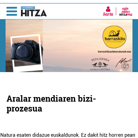
Sartu
Aralar mendiaren bizi-
prozesua
Natura esaten didazue euskaldunok. Ez dakit hitz horren pean