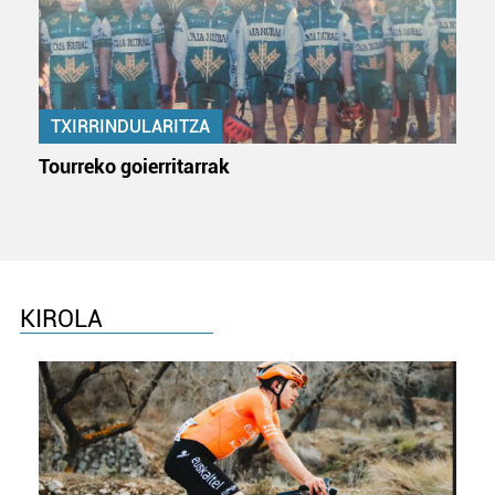
TXIRRINDULARITZA
Tourreko goierritarrak
KIROLA