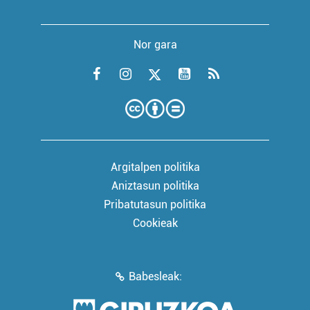
Nor gara
Argitalpen politika
Aniztasun politika
Pribatutasun politika
Cookieak
Babesleak: