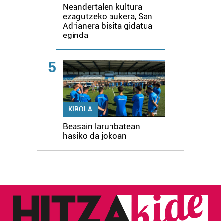
Neandertalen kultura
ezagutzeko aukera, San
Adrianera bisita gidatua
eginda
5
KIROLA
Beasain larunbatean
hasiko da jokoan