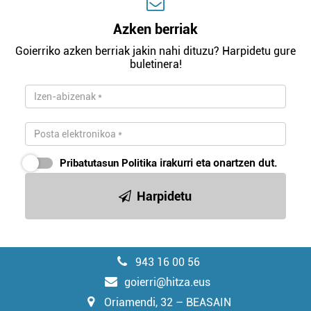
Azken berriak
Goierriko azken berriak jakin nahi dituzu? Harpidetu gure
buletinera!
Pribatutasun Politika
irakurri eta onartzen dut.
Harpidetu
943 16 00 56
goierri@hitza.eus
Oriamendi, 32 – BEASAIN