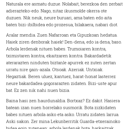
Naturala ere asmatu duzue. Nolabait, berezkoa den zerbait
adierazteko-edo. Nago, nitaz ikusmolde okerra ote
duzuen. Nik neuk, neure buruari, ama baten edo aita
baten bizi-ibilbidea edo prozesua, bilakaera, nabari diot.
Aralar mendia. Zuen Nafarroan eta Gipuzkoan hedatua.
Haiek ziren denborak haiek! Den-dena, edo ia dena, baso.
Arbola lerdenak nituen babes. Trumoiaren kontra,
tximistaren kontra, ekaitzaren kontra. Bakardadetik
aterarazten ninduten biztanle apurrek ez zuten zertan
urratu nire gain-azala. Otsoak. Azeriak. Untxiak.
Hegaztiak. Beren uluez, kantuez, harat-honat lasterrez
neure bakardadea gogorarazten zidaten. Bizi-uste apur
bat. Ez zen nik nahi nuen bizia.
Baina hasi zen haurdunaldia. Bortxaz? Ez dakit. Hasiera
batean izan nuen horrelako susmorik. Bota zizkidaten
babes nituen arbola asko eta asko. Urratu zidaten larrua.
Aski sakon. Zer mina Lekunberritik Guarda-etxerainoko
bidea egin zutenean: arbola lerdenak bota, harkaitzak