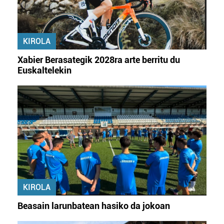
KIROLA
Xabier Berasategik 2028ra arte berritu du
Euskaltelekin
KIROLA
Beasain larunbatean hasiko da jokoan