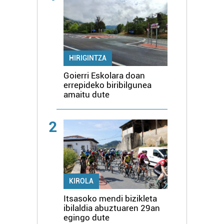
HIRIGINTZA
Goierri Eskolara doan
errepideko biribilgunea
amaitu dute
2
KIROLA
Itsasoko mendi bizikleta
ibilaldia abuztuaren 29an
egingo dute