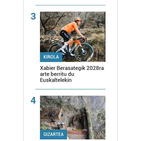
3
KIROLA
Xabier Berasategik 2028ra
arte berritu du
Euskaltelekin
4
GIZARTEA