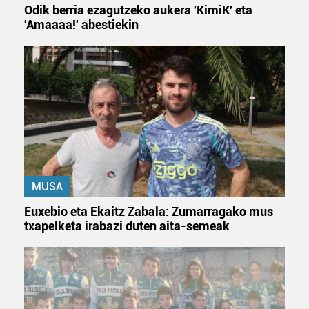
Odik berria ezagutzeko aukera 'KimiK' eta
'Amaaaa!' abestiekin
MUSA
Euxebio eta Ekaitz Zabala: Zumarragako mus
txapelketa irabazi duten aita-semeak