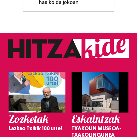
hasiko da jokoan
Zozketak
Eskaintzak
Lazkao Txikik 100 urte!
TXAKOLIN MUSEOA-
TXAKOLINGUNEA