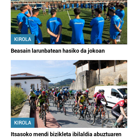
KIROLA
Beasain larunbatean hasiko da jokoan
KIROLA
Itsasoko mendi bizikleta ibilaldia abuztuaren