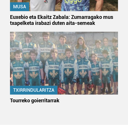
MUSA
Euxebio eta Ekaitz Zabala: Zumarragako mus
txapelketa irabazi duten aita-semeak
TXIRRINDULARITZA
Tourreko goierritarrak