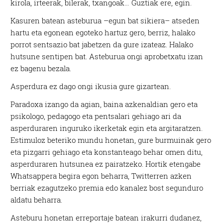
kirola, irteerak, bilerak, txangoak… Guztiak ere, egin.
Kasuren batean asteburua –egun bat sikiera– atseden
hartu eta egonean egoteko hartuz gero, berriz, halako
porrot sentsazio bat jabetzen da gure izateaz. Halako
hutsune sentipen bat. Asteburua ongi aprobetxatu izan
ez bagenu bezala.
Asperdura ez dago ongi ikusia gure gizartean.
Paradoxa izango da agian, baina azkenaldian gero eta
psikologo, pedagogo eta pentsalari gehiago ari da
asperduraren inguruko ikerketak egin eta argitaratzen.
Estimuloz beteriko mundu honetan, gure burmuinak gero
eta pizgarri gehiago eta konstanteago behar omen ditu,
asperduraren hutsunea ez pairatzeko. Hortik etengabe
Whatsappera begira egon beharra, Twitterren azken
berriak ezagutzeko premia edo kanalez bost segunduro
aldatu beharra.
Asteburu honetan erreportaje batean irakurri dudanez,