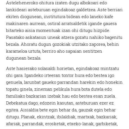
Asteleheneroko ohitura izaten dugu albokoari edo
lankideari asteburuan egindakoaz galdetzea. Aste berriari
ekiten diogunean, institutura bidean edo laneko kafe
makinaren aurrean, ostiral arratsaldetik igande gauera
bitarteko aisia momentuak izan ohi ditugu hizpide.
Pasatako askatasun uneak atzera gozatu nahiko bagenitu
bezala. Ahoratu dugun gozokiak utzitako zaporea, behin
karameloa urtuta, berriro aho sapaian sentitzen
dugunean bezala.
Aste hasierako solasaldi horietan, egindakoaz mintzatu
ohi gara. Igandeko irteeran tontor hura edo bestea igo
genuela, larunbat gaueko parrandan harekin edo honekin
topatu ginela, zineman pelikula hura bota dutela edo
familiako bazkarian izebak hau edo bestea esan zuela.
Debekatua dago, edozein kasutan, asteburuan ezer ez
egitea. Aisialdia bete egin behar da, gauzak egin behar
ditugu. Planak, ekintzak, ibilaldiak, martxak, bazkariak,
afariak, parrandak, erosketak, etxeko-lanak, garbiketak,