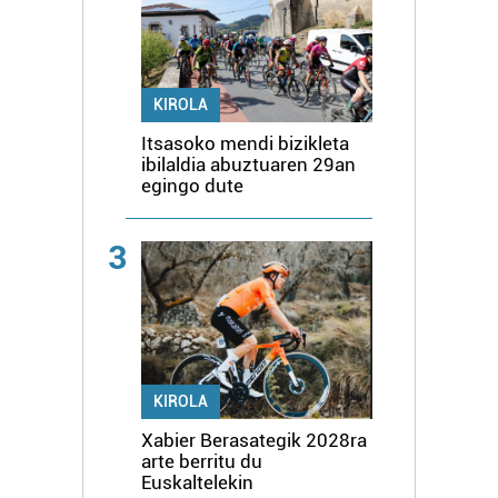
KIROLA
Itsasoko mendi bizikleta
ibilaldia abuztuaren 29an
egingo dute
3
KIROLA
Xabier Berasategik 2028ra
arte berritu du
Euskaltelekin