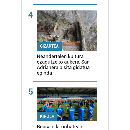
4
GIZARTEA
Neandertalen kultura
ezagutzeko aukera, San
Adrianera bisita gidatua
eginda
5
KIROLA
Beasain larunbatean