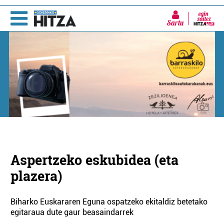
Sartu
Aspertzeko eskubidea (eta
plazera)
Biharko Euskararen Eguna ospatzeko ekitaldiz betetako
egitaraua dute gaur beasaindarrek