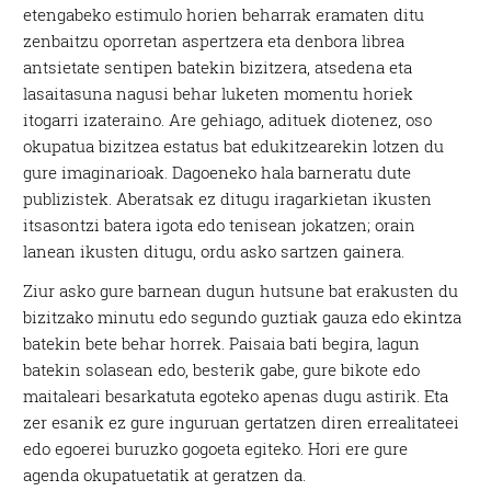
etengabeko estimulo horien beharrak eramaten ditu
zenbaitzu oporretan aspertzera eta denbora librea
antsietate sentipen batekin bizitzera, atsedena eta
lasaitasuna nagusi behar luketen momentu horiek
itogarri izateraino. Are gehiago, adituek diotenez, oso
okupatua bizitzea estatus bat edukitzearekin lotzen du
gure imaginarioak. Dagoeneko hala barneratu dute
publizistek. Aberatsak ez ditugu iragarkietan ikusten
itsasontzi batera igota edo tenisean jokatzen; orain
lanean ikusten ditugu, ordu asko sartzen gainera.
Ziur asko gure barnean dugun hutsune bat erakusten du
bizitzako minutu edo segundo guztiak gauza edo ekintza
batekin bete behar horrek. Paisaia bati begira, lagun
batekin solasean edo, besterik gabe, gure bikote edo
maitaleari besarkatuta egoteko apenas dugu astirik. Eta
zer esanik ez gure inguruan gertatzen diren errealitateei
edo egoerei buruzko gogoeta egiteko. Hori ere gure
agenda okupatuetatik at geratzen da.