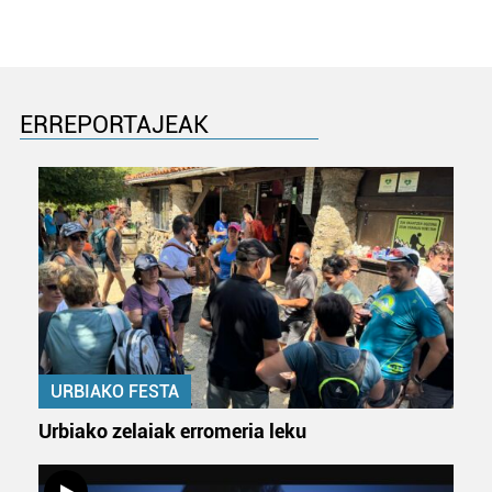
irakurri
ERREPORTAJEAK
URBIAKO FESTA
Urbiako zelaiak erromeria leku