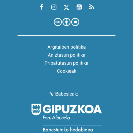
Argitalpen politika
Aniztasun politika
Pribatutasun politika
Cookieak
Babesleak: