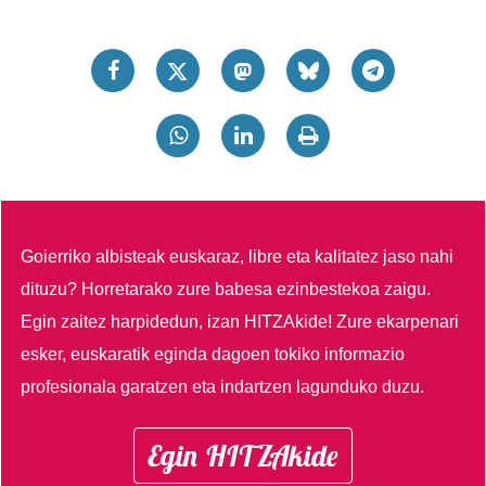
Goierriko albisteak euskaraz, libre eta kalitatez jaso nahi
dituzu?
Horretarako zure babesa ezinbestekoa zaigu.
Egin zaitez harpidedun, izan HITZAkide!
Zure ekarpenari
esker, euskaratik eginda dagoen tokiko informazio
profesionala garatzen eta indartzen lagunduko duzu.
Egin HITZAkide