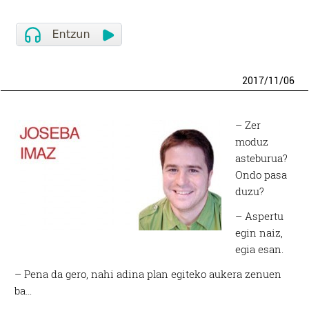
2017
/
11
/
06
– Zer
moduz
asteburua?
Ondo pasa
duzu?
– Aspertu
egin naiz,
egia esan.
– Pena da gero, nahi adina plan egiteko aukera zenuen
ba…