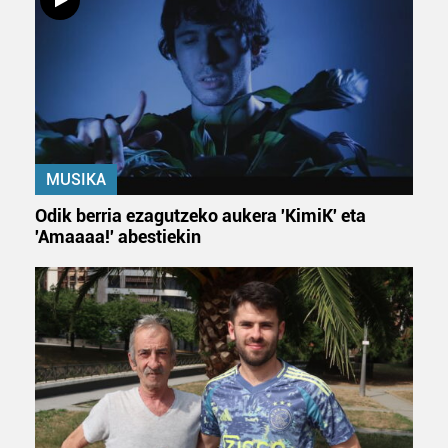
MUSIKA
Odik berria ezagutzeko aukera 'KimiK' eta
'Amaaaa!' abestiekin