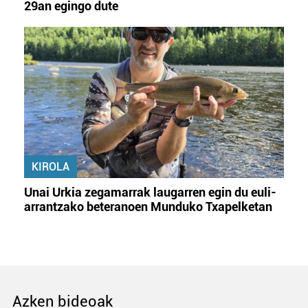
29an egingo dute
KIROLA
Unai Urkia zegamarrak laugarren egin du euli-
arrantzako beteranoen Munduko Txapelketan
Azken bideoak