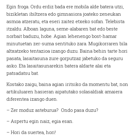
Egin froga. Ordu erdiz bada ere mobila alde batera utzi,
bizikletan ibiltzera edo gimnasiora joateko zeneukan
asmoa atzeratu, eta eseri zaitez etxeko sofan. Telebista
itzaldu. Alboan laguna, seme-alabaren bat edo beste
norbait baduzu, hobe. Agian lehenengo bost-hamar
minutuetan zer-suma sentituko zara. Mugikorraren bila
altxatzeko tentazioa izango duzu. Baina behin tarte hori
pasata, lasaitasuna zure gorputzaz jabetuko da seguru
asko. Eta lasaitasunarekin batera aldarte alai eta
patsadatsu bat.
Kostako zaigu, baina agian iritsiko da momentu bat, non
artikuluaren hasieran aipatutako solasaldiak amaiera
diferentea izango duen.
– Zer moduz asteburua? Ondo pasa duzu?
– Aspertu egin naiz, egia esan.
– Hori da suertea, hori!