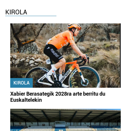
KIROLA
KIROLA
Xabier Berasategik 2028ra arte berritu du
Euskaltelekin