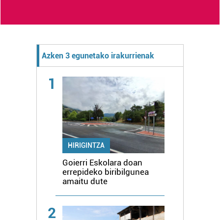
Azken 3 egunetako irakurrienak
1
HIRIGINTZA
Goierri Eskolara doan
errepideko biribilgunea
amaitu dute
2