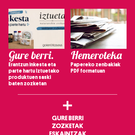
Gure berri.
Hemeroteka
Erantzun inkesta eta
Papereko zenbakiak
parte hartu Iztuetako
PDF formatuan
produktuen saski
baten zozketan
+
GURE BERRI
ZOZKETAK
ESKAINTZAK