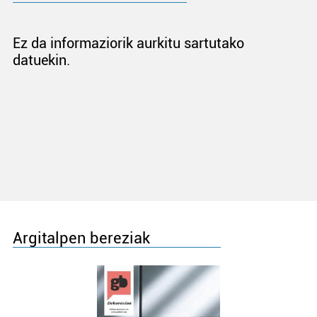
Ez da informaziorik aurkitu sartutako
datuekin.
Argitalpen bereziak