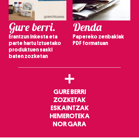
Gure berri.
Denda
Erantzun inkesta eta
Papereko zenbakiak
parte hartu Iztuetako
PDF formatuan
produktuen saski
baten zozketan
+
GURE BERRI
ZOZKETAK
ESKAINTZAK
HEMEROTEKA
NOR GARA