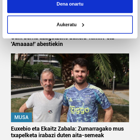
Collect information about your geographical
Dena onartu
location which can be accurate to within several
meters
Aukeratu
Identify your device by actively scanning it for
MUSIKA
specific characteristics (fingerprinting)
Odik berria ezagutzeko aukera 'KimiK' eta
Find out more about how your personal data is processed
'Amaaaa!' abestiekin
and set your preferences in the
details section
.
Guk eta gure bazkideek zure datu pertsonalak
prozesatzen ditugu, zure IP zenbakia, besteak beste,
teknologia erabiliz, cookieak adibidez, iragarki eta eduki
pertsonalizatuak eskaintzeko, iragarkiak eta edukia
neurtzeko, jendeari buruzko informazioa biltzeko eta
produktuak garatzeko. Zure datuak nork eta zertarako
erabiltzen dituen hauta dezakezu.
MUSA
Bazkide batzuek ez dizute baimenik eskatzen, eta beren
Euxebio eta Ekaitz Zabala: Zumarragako mus
interes komertzial legitimoetan babesten dira. Ikusi gure
txapelketa irabazi duten aita-semeak
bazkideen zerrenda, beren ustez zein helburutarako