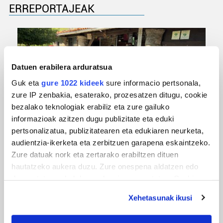
ERREPORTAJEAK
Datuen erabilera arduratsua
Guk eta
gure 1022 kideek
sure informacio pertsonala,
zure IP zenbakia, esaterako, prozesatzen ditugu, cookie
bezalako teknologiak erabiliz eta zure gailuko
informazioak azitzen dugu publizitate eta eduki
URBIAKO FESTA
pertsonalizatua, publizitatearen eta edukiaren neurketa,
audientzia-ikerketa eta zerbitzuen garapena eskaintzeko.
Urbiako zelaiak erromeria leku
Zure datuak nork eta zertarako erabiltzen dituen
hautatzeko aukera duzu. Zure onespena aldatzen edo
deuseztatzen ahal duzu edozein momentutan, Cookie
deklaraziotik edo Privacy triggerean klikatuz.
Xehetasunak ikusi
If you allow, we would also like to: