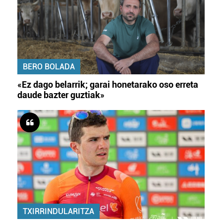
BERO BOLADA
«Ez dago belarrik; garai honetarako oso erreta
daude bazter guztiak»
TXIRRINDULARITZA