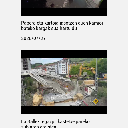
Papera eta kartoia jasotzen duen kamioi
bateko kargak sua hartu du
2026/07/27
La Salle-Legazpi ikastetxe pareko
zubiaren eraistea