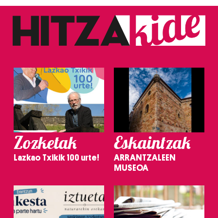
Zozketak
Eskaintzak
Lazkao Txikik 100 urte!
ARRANTZALEEN
MUSEOA