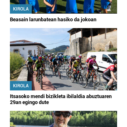
KIROLA
Beasain larunbatean hasiko da jokoan
KIROLA
Itsasoko mendi bizikleta ibilaldia abuztuaren
29an egingo dute