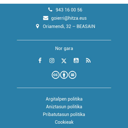
943 16 00 56
goierri@hitza.eus
Oriamendi, 32 – BEASAIN
Nor gara
Argitalpen politika
Aniztasun politika
Pribatutasun politika
Cookieak