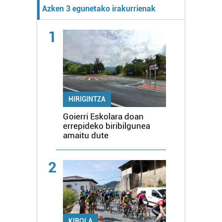
Azken 3 egunetako irakurrienak
1
HIRIGINTZA
Goierri Eskolara doan
errepideko biribilgunea
amaitu dute
2
KIROLA