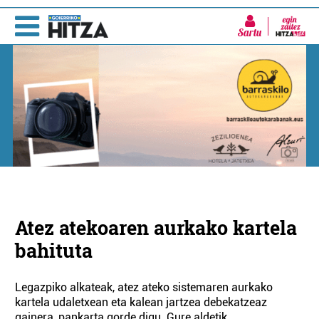
Sartu
Atez atekoaren aurkako kartela
bahituta
Legazpiko alkateak, atez ateko sistemaren aurkako
kartela udaletxean eta kalean jartzea debekatzeaz
gainera, pankarta gorde digu. Gure aldetik,