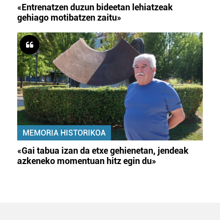
«Entrenatzen duzun bideetan lehiatzeak
gehiago motibatzen zaitu»
MEMORIA HISTORIKOA
«Gai tabua izan da etxe gehienetan, jendeak
azkeneko momentuan hitz egin du»