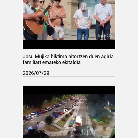
Josu Mujika biktima aitortzen duen agiria
familiari emateko ekitaldia
2026/07/29