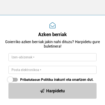
Azken berriak
Goierriko azken berriak jakin nahi dituzu? Harpidetu gure
buletinera!
Pribatutasun Politika
irakurri eta onartzen dut.
Harpidetu