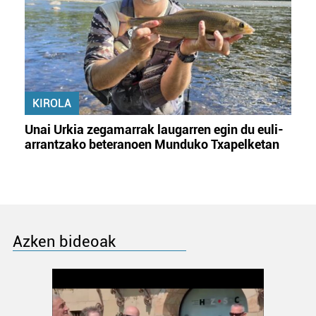
KIROLA
Unai Urkia zegamarrak laugarren egin du euli-
arrantzako beteranoen Munduko Txapelketan
Azken bideoak