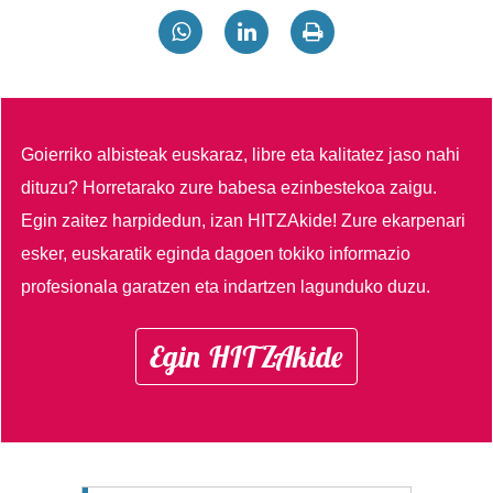
Goierriko albisteak euskaraz, libre eta kalitatez jaso nahi
dituzu?
Horretarako zure babesa ezinbestekoa zaigu.
Egin zaitez harpidedun, izan HITZAkide!
Zure ekarpenari
esker, euskaratik eginda dagoen tokiko informazio
profesionala garatzen eta indartzen lagunduko duzu.
Egin HITZAkide