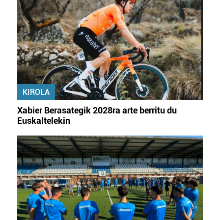
KIROLA
Xabier Berasategik 2028ra arte berritu du
Euskaltelekin