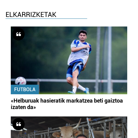
ELKARRIZKETAK
FUTBOLA
«Helburuak hasieratik markatzea beti gaiztoa
izaten da»