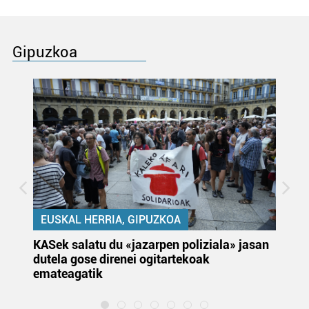
Gipuzkoa
EUSKAL HERRIA, GIPUZKOA
KASek salatu du «jazarpen poliziala» jasan
Pa
dutela gose direnei ogitartekoak
da
emateagatik
«s