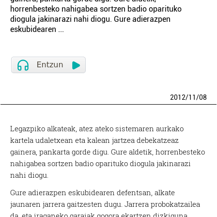
horrenbesteko nahigabea sortzen badio oparituko
diogula jakinarazi nahi diogu. Gure adierazpen
eskubidearen ...
2012
/
11
/
08
Legazpiko alkateak, atez ateko sistemaren aurkako
kartela udaletxean eta kalean jartzea debekatzeaz
gainera, pankarta gorde digu. Gure aldetik, horrenbesteko
nahigabea sortzen badio oparituko diogula jakinarazi
nahi diogu.
Gure adierazpen eskubidearen defentsan, alkate
jaunaren jarrera gaitzesten dugu. Jarrera probokatzailea
da, eta iraganeko garaiak gogora ekartzen dizkiguna.