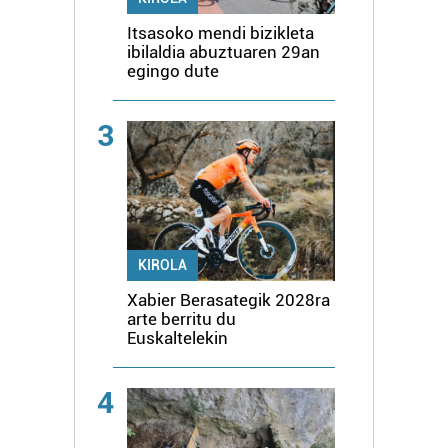
Itsasoko mendi bizikleta
ibilaldia abuztuaren 29an
egingo dute
3
KIROLA
Xabier Berasategik 2028ra
arte berritu du
Euskaltelekin
4