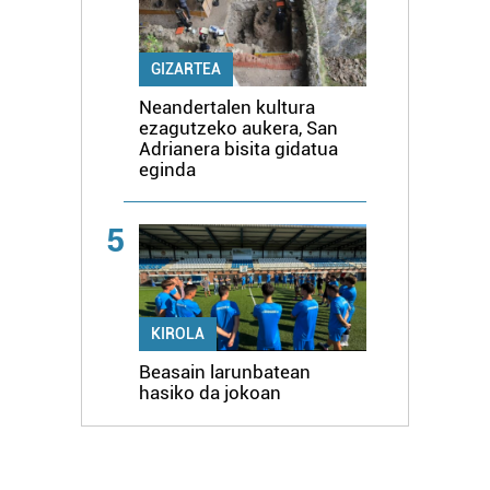
GIZARTEA
Neandertalen kultura
ezagutzeko aukera, San
Adrianera bisita gidatua
eginda
5
KIROLA
Beasain larunbatean
hasiko da jokoan