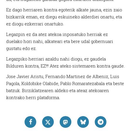
Ez dago herriaren kontra egoterik alkate jauna, ezin zaio
bizkarrik eman, ez diegu eskuineko alderdiei onartu, eta
ez diogu ezkerrari onartuko.
Legazpin ez da atez atekoa inposatuko herriak ez
duelako hori nahi, alkateari eta bere udal gobernuari
gustatu edo ez.
Legazpiko herriari azaldu nahi diogu, ez gaudela
Bilduren kontra, EZ!!! Atez ateko sistemaren kontra gaude.
Jose Javier Aristu, Fernando Martinez de Albeniz, Luis
Pagola, Koldobike Olabide, Pablo Romaratezabala eta beste
batzuk. Birziklatzearen aldeko eta ateaz atekoaren
kontrako herri plataforma.