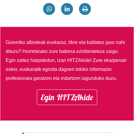
Goierriko albisteak euskaraz, libre eta kalitatez jaso nahi
dituzu?
Horretarako zure babesa ezinbestekoa zaigu.
Egin zaitez harpidedun, izan HITZAkide!
Zure ekarpenari
esker, euskaratik eginda dagoen tokiko informazio
profesionala garatzen eta indartzen lagunduko duzu.
Egin HITZAkide