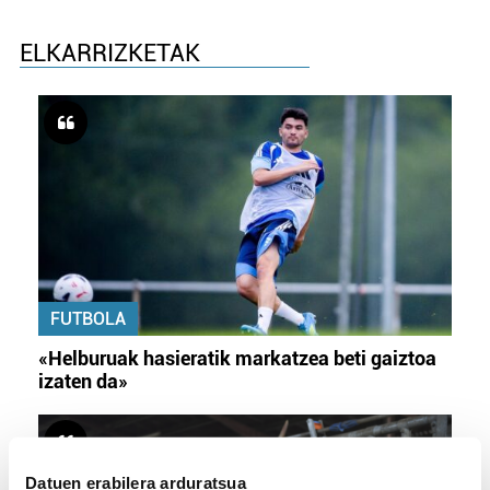
ELKARRIZKETAK
FUTBOLA
«Helburuak hasieratik markatzea beti gaiztoa
izaten da»
Datuen erabilera arduratsua