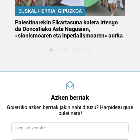
EUSKAL HERRIA, GIPUZKOA
Palestinarekin Elkartasuna kalera irtengo
Do
da Donostiako Aste Nagusian,
du
«sionismoaren eta inperialismoaren» aurka
et
Azken berriak
Goierriko azken berriak jakin nahi dituzu? Harpidetu gure
buletinera!