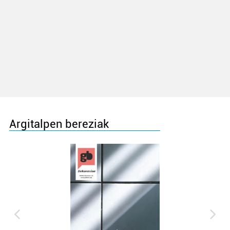
Argitalpen bereziak