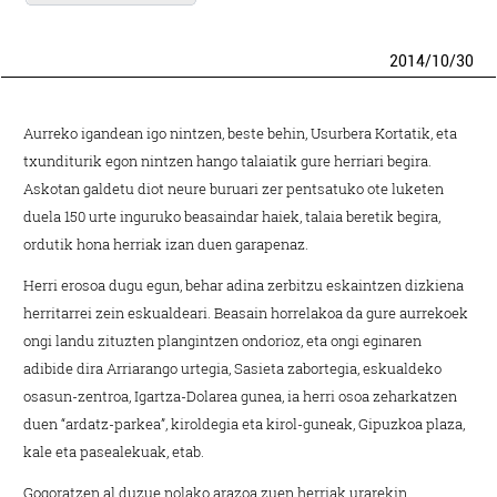
2014
/
10
/
30
Aurreko igandean igo nintzen, beste behin, Usurbera Kortatik, eta
txunditurik egon nintzen hango talaiatik gure herriari begira.
Askotan galdetu diot neure buruari zer pentsatuko ote luketen
duela 150 urte inguruko beasaindar haiek, talaia beretik begira,
ordutik hona herriak izan duen garapenaz.
Herri erosoa dugu egun, behar adina zerbitzu eskaintzen dizkiena
herritarrei zein eskualdeari. Beasain horrelakoa da gure aurrekoek
ongi landu zituzten plangintzen ondorioz, eta ongi eginaren
adibide dira Arriarango urtegia, Sasieta zabortegia, eskualdeko
osasun-zentroa, Igartza-Dolarea gunea, ia herri osoa zeharkatzen
duen “ardatz-parkea”, kiroldegia eta kirol-guneak, Gipuzkoa plaza,
kale eta pasealekuak, etab.
Gogoratzen al duzue nolako arazoa zuen herriak urarekin