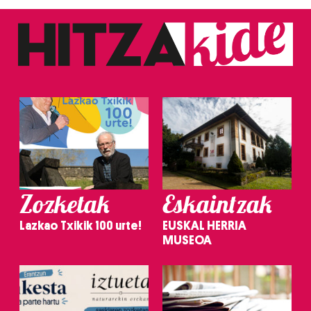
Zozketak
Eskaintzak
Lazkao Txikik 100 urte!
EUSKAL HERRIA
MUSEOA