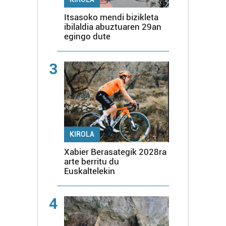
Itsasoko mendi bizikleta
ibilaldia abuztuaren 29an
egingo dute
3
KIROLA
Xabier Berasategik 2028ra
arte berritu du
Euskaltelekin
4