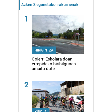
Azken 3 egunetako irakurrienak
1
HIRIGINTZA
Goierri Eskolara doan
errepideko biribilgunea
amaitu dute
2
KIROLA