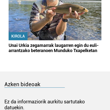
KIROLA
Unai Urkia zegamarrak laugarren egin du euli-
arrantzako beteranoen Munduko Txapelketan
Azken bideoak
Ez da informaziorik aurkitu sartutako
datuekin.