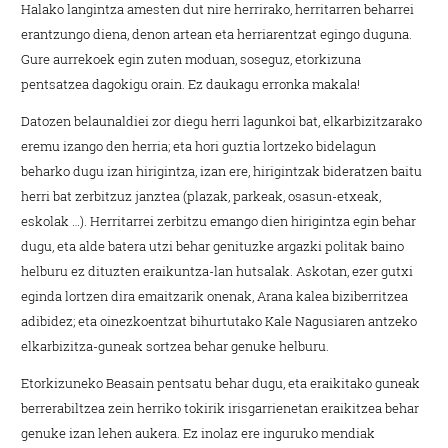
Halako langintza amesten dut nire herrirako, herritarren beharrei
erantzungo diena, denon artean eta herriarentzat egingo duguna.
Gure aurrekoek egin zuten moduan, soseguz, etorkizuna
pentsatzea dagokigu orain. Ez daukagu erronka makala!
Datozen belaunaldiei zor diegu herri lagunkoi bat, elkarbizitzarako
eremu izango den herria; eta hori guztia lortzeko bidelagun
beharko dugu izan hirigintza, izan ere, hirigintzak bideratzen baitu
herri bat zerbitzuz janztea (plazak, parkeak, osasun-etxeak,
eskolak …). Herritarrei zerbitzu emango dien hirigintza
egin behar
dugu, eta alde batera utzi behar genituzke argazki politak baino
helburu ez dituzten eraikuntza-lan hutsalak.
Askotan, ezer gutxi
eginda lortzen dira emaitzarik onenak, Arana kalea biziberritzea
adibidez; eta oinezkoentzat bihurtutako Kale Nagusiaren antzeko
elkarbizitza-guneak sortzea behar genuke helburu.
Etorkizuneko Beasain pentsatu behar dugu, eta eraikitako guneak
berrerabiltzea zein herriko tokirik irisgarrienetan eraikitzea behar
genuke izan lehen aukera. Ez inolaz ere
inguruko mendiak