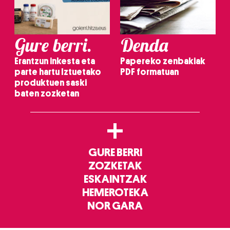
Gure berri.
Denda
Erantzun inkesta eta
Papereko zenbakiak
parte hartu Iztuetako
PDF formatuan
produktuen saski
baten zozketan
+
GURE BERRI
ZOZKETAK
ESKAINTZAK
HEMEROTEKA
NOR GARA