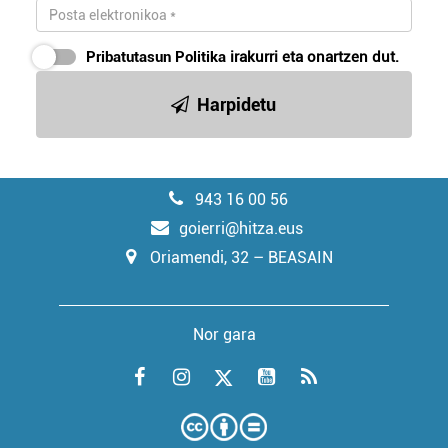
Pribatutasun Politika
irakurri eta onartzen dut.
Harpidetu
943 16 00 56
goierri@hitza.eus
Oriamendi, 32 – BEASAIN
Nor gara