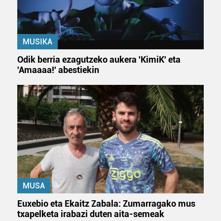
MUSIKA
Odik berria ezagutzeko aukera 'KimiK' eta
'Amaaaa!' abestiekin
MUSA
Euxebio eta Ekaitz Zabala: Zumarragako mus
txapelketa irabazi duten aita-semeak