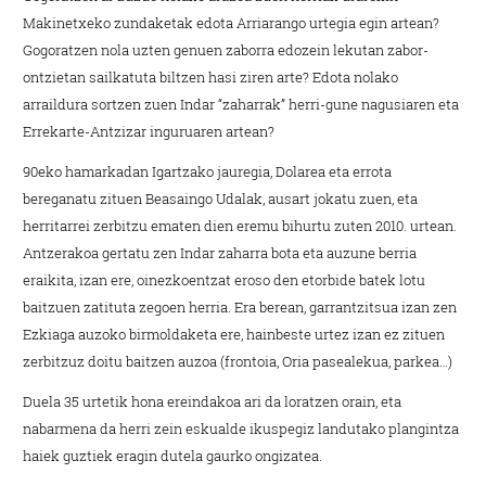
Makinetxeko zundaketak edota Arriarango urtegia egin artean?
Gogoratzen nola uzten genuen zaborra edozein lekutan zabor-
ontzietan sailkatuta biltzen hasi ziren arte? Edota nolako
arraildura sortzen zuen Indar “zaharrak” herri-gune nagusiaren eta
Errekarte-Antzizar inguruaren artean?
90eko hamarkadan Igartzako jauregia, Dolarea eta errota
bereganatu zituen Beasaingo Udalak, ausart jokatu zuen, eta
herritarrei zerbitzu ematen dien eremu bihurtu zuten 2010. urtean.
Antzerakoa gertatu zen Indar zaharra bota eta auzune berria
eraikita, izan ere, oinezkoentzat eroso den etorbide batek lotu
baitzuen zatituta zegoen herria. Era berean, garrantzitsua izan zen
Ezkiaga auzoko birmoldaketa ere, hainbeste urtez izan ez zituen
zerbitzuz doitu baitzen auzoa (frontoia, Oria pasealekua, parkea…)
Duela 35 urtetik hona ereindakoa ari da loratzen orain, eta
nabarmena da herri zein eskualde ikuspegiz landutako plangintza
haiek guztiek eragin dutela gaurko ongizatea.