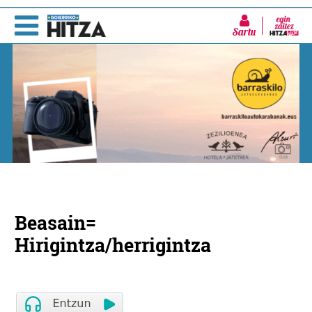
Sartu
Beasain=
Hirigintza/herrigintza