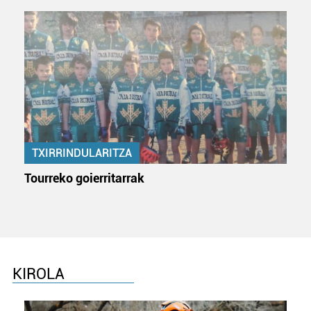
TXIRRINDULARITZA
Tourreko goierritarrak
KIROLA