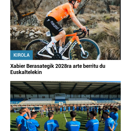
KIROLA
Xabier Berasategik 2028ra arte berritu du
Euskaltelekin