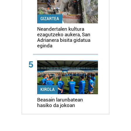
GIZARTEA
Neandertalen kultura
ezagutzeko aukera, San
Adrianera bisita gidatua
eginda
5
KIROLA
Beasain larunbatean
hasiko da jokoan