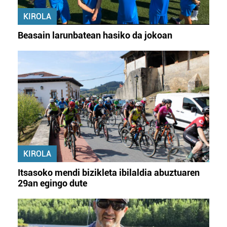
KIROLA
Beasain larunbatean hasiko da jokoan
KIROLA
Itsasoko mendi bizikleta ibilaldia abuztuaren
29an egingo dute