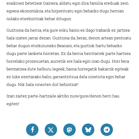
eraikinez betetzea!
Gainera, aldatu egin dira familia ereduak zein
egoera ekonomikoa, eta birpentsatu egin beharko dugu herrian
nolako etxebizitzak behar ditugun.
Guztiona da herria, eta gure esku baino ez dago trabarik ez jartzea
hala izaten jarrai dezan. Guztiona da, beraz, denon artean pentsatu
behar dugun etorkizuneko Beasain; eta guztiok hartu beharko
dugu parte lanketa horretan. Ez da berria herritarrek parte hartzea
horrelako prozesuetan, aurretik ere hala egin izan dugu. Hori bera
bermatzea dute helburu legeek, baina horregatik bakarrik egiteak
ez luke ezertarako balio, garrantzitsua dela sinetsita egin behar
dugu. Nik hala sinesten dut behintzat!
Izan zaitez parte-hartzaile aktibo zure/gure/denon herri hau
egiten!