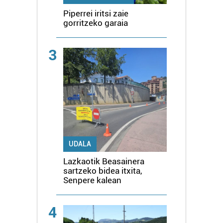
Piperrei iritsi zaie
gorritzeko garaia
3
UDALA
Lazkaotik Beasainera
sartzeko bidea itxita,
Senpere kalean
4