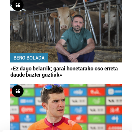
BERO BOLADA
«Ez dago belarrik; garai honetarako oso erreta
daude bazter guztiak»