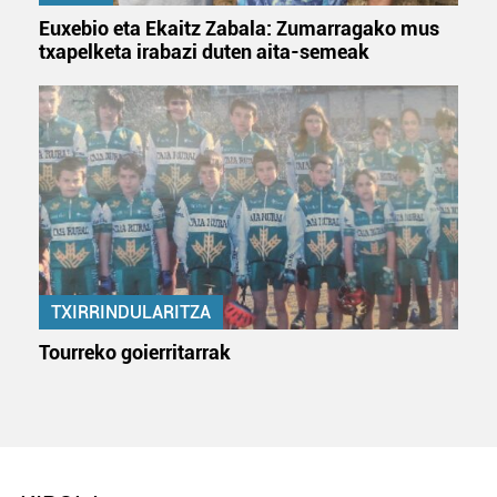
Euxebio eta Ekaitz Zabala: Zumarragako mus
txapelketa irabazi duten aita-semeak
TXIRRINDULARITZA
Tourreko goierritarrak