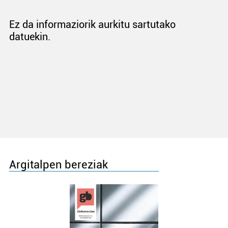
Ez da informaziorik aurkitu sartutako
datuekin.
Argitalpen bereziak