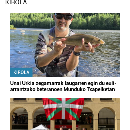
KIROLA
KIROLA
Unai Urkia zegamarrak laugarren egin du euli-
arrantzako beteranoen Munduko Txapelketan