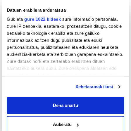
Datuen erabilera arduratsua
TXIRRINDULARITZA
Guk eta
gure 1022 kideek
sure informacio pertsonala,
«Entrenatzen duzun bideetan lehiatzeak
zure IP zenbakia, esaterako, prozesatzen ditugu, cookie
gehiago motibatzen zaitu»
bezalako teknologiak erabiliz eta zure gailuko
informazioak azitzen dugu publizitate eta eduki
pertsonalizatua, publizitatearen eta edukiaren neurketa,
audientzia-ikerketa eta zerbitzuen garapena eskaintzeko.
Zure datuak nork eta zertarako erabiltzen dituen
hautatzeko aukera duzu. Zure onespena aldatzen edo
deuseztatzen ahal duzu edozein momentutan, Cookie
deklaraziotik edo Privacy triggerean klikatuz.
Xehetasunak ikusi
If you allow, we would also like to:
MEMORIA HISTORIKOA
Collect information about your geographical
Dena onartu
«Gai tabua izan da etxe gehienetan, jendeak
location which can be accurate to within several
azkeneko momentuan hitz egin du»
meters
Aukeratu
Identify your device by actively scanning it for