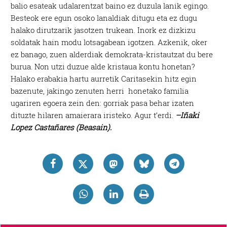
balio esateak udalarentzat baino ez duzula lanik egingo.
Besteok ere egun osoko lanaldiak ditugu eta ez dugu
halako dirutzarik jasotzen trukean. Inork ez dizkizu
soldatak hain modu lotsagabean igotzen. Azkenik, oker
ez banago, zuen alderdiak demokrata-kristautzat du bere
burua. Non utzi duzue alde kristaua kontu honetan?
Halako erabakia hartu aurretik Caritasekin hitz egin
bazenute, jakingo zenuten herri honetako familia
ugariren egoera zein den: gorriak pasa behar izaten
dituzte hilaren amaierara iristeko. Agur t’erdi.
–Iñaki
Lopez Castañares (Beasain).