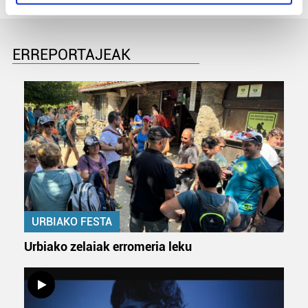
specific characteristics (fingerprinting)
Find out more about how your personal data is processed
and set your preferences in the
details section
.
ERREPORTAJEAK
Guk eta gure bazkideek zure datu pertsonalak
prozesatzen ditugu, zure IP zenbakia, besteak beste,
teknologia erabiliz, cookieak adibidez, iragarki eta eduki
pertsonalizatuak eskaintzeko, iragarkiak eta edukia
neurtzeko, jendeari buruzko informazioa biltzeko eta
produktuak garatzeko. Zure datuak nork eta zertarako
erabiltzen dituen hauta dezakezu.
Bazkide batzuek ez dizute baimenik eskatzen, eta beren
interes komertzial legitimoetan babesten dira. Ikusi gure
URBIAKO FESTA
bazkideen zerrenda, beren ustez zein helburutarako
Urbiako zelaiak erromeria leku
duten interes legitimoa eta horren aurka nola egin
dezakezun ikusteko.
Lortu zure datu pertsonalak prozesatzeko moduari