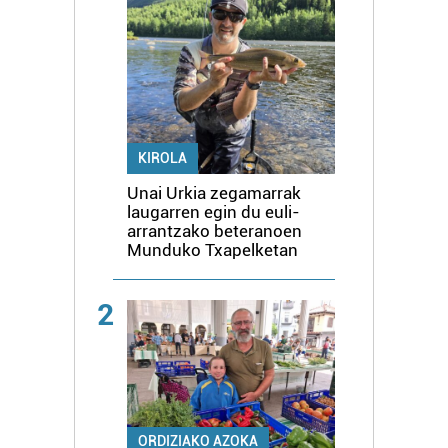
KIROLA
Unai Urkia zegamarrak
laugarren egin du euli-
arrantzako beteranoen
Munduko Txapelketan
2
ORDIZIAKO AZOKA