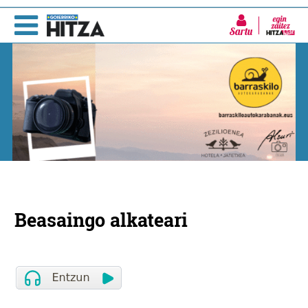
Sartu
Beasaingo alkateari