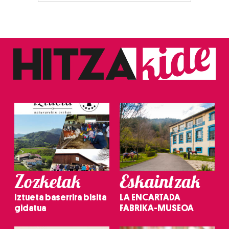
Zozketak
Eskaintzak
Iztueta baserrira bisita
LA ENCARTADA
gidatua
FABRIKA-MUSEOA