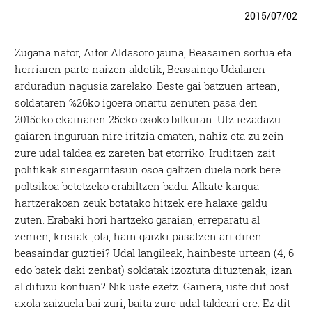
2015
/
07
/
02
Zugana nator, Aitor Aldasoro jauna, Beasainen sortua eta
herriaren parte naizen aldetik, Beasaingo Udalaren
arduradun nagusia zarelako. Beste gai batzuen artean,
soldataren %26ko igoera onartu zenuten pasa den
2015eko ekainaren 25eko osoko bilkuran. Utz iezadazu
gaiaren inguruan nire iritzia ematen, nahiz eta zu zein
zure udal taldea ez zareten bat etorriko. Iruditzen zait
politikak sinesgarritasun osoa galtzen duela nork bere
poltsikoa betetzeko erabiltzen badu. Alkate kargua
hartzerakoan zeuk botatako hitzek ere halaxe galdu
zuten. Erabaki hori hartzeko garaian, erreparatu al
zenien, krisiak jota, hain gaizki pasatzen ari diren
beasaindar guztiei? Udal langileak, hainbeste urtean (4, 6
edo batek daki zenbat) soldatak izoztuta dituztenak, izan
al dituzu kontuan? Nik uste ezetz. Gainera, uste dut bost
axola zaizuela bai zuri, baita zure udal taldeari ere. Ez dit