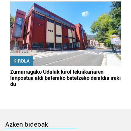
KIROLA
Zumarragako Udalak kirol teknikariaren
lanpostua aldi baterako betetzeko deialdia ireki
du
Azken bideoak