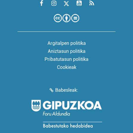
Argitalpen politika
Aniztasun politika
Pribatutasun politika
Cookieak
Babesleak: