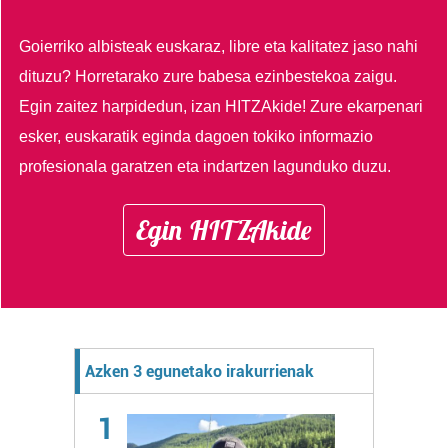
Goierriko albisteak euskaraz, libre eta kalitatez jaso nahi
dituzu?
Horretarako zure babesa ezinbestekoa zaigu.
Egin zaitez harpidedun, izan HITZAkide!
Zure ekarpenari
esker, euskaratik eginda dagoen tokiko informazio
profesionala garatzen eta indartzen lagunduko duzu.
Egin HITZAkide
Azken 3 egunetako irakurrienak
1