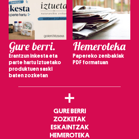
Gure berri.
Hemeroteka
Erantzun inkesta eta
Papereko zenbakiak
parte hartu Iztuetako
PDF formatuan
produktuen saski
baten zozketan
+
GURE BERRI
ZOZKETAK
ESKAINTZAK
HEMEROTEKA