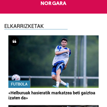
NOR GARA
ELKARRIZKETAK
FUTBOLA
«Helburuak hasieratik markatzea beti gaiztoa
izaten da»