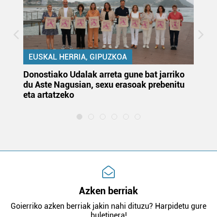
EUSKAL HERRIA, GIPUZKOA
Donostiako Udalak arreta gune bat jarriko
Ur
du Aste Nagusian, sexu erasoak prebenitu
es
eta artatzeko
lu
Azken berriak
Goierriko azken berriak jakin nahi dituzu? Harpidetu gure
buletinera!