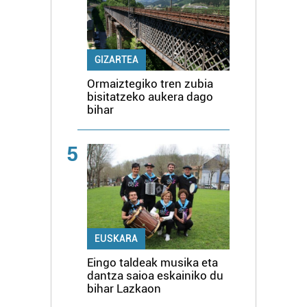
GIZARTEA
Ormaiztegiko tren zubia
bisitatzeko aukera dago
bihar
5
EUSKARA
Eingo taldeak musika eta
dantza saioa eskainiko du
bihar Lazkaon