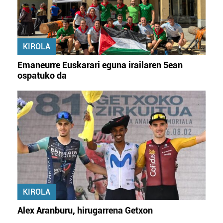
KIROLA
Emaneurre Euskarari eguna irailaren 5ean
ospatuko da
KIROLA
Alex Aranburu, hirugarrena Getxon