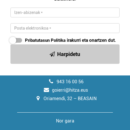
Pribatutasun Politika
irakurri eta onartzen dut.
Harpidetu
943 16 00 56
goierri@hitza.eus
Oriamendi, 32 – BEASAIN
Nor gara