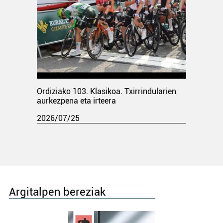
Ordiziako 103. Klasikoa. Txirrindularien
aurkezpena eta irteera
2026/07/25
Argitalpen bereziak