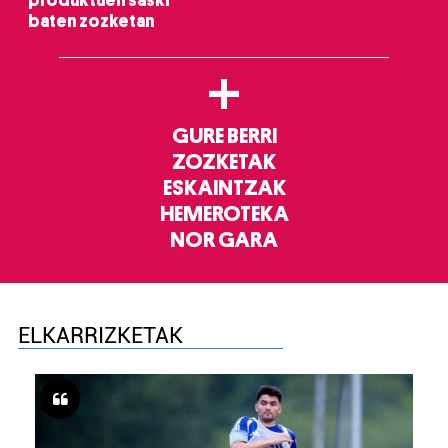
produktuen saski
baten zozketan
+
GURE BERRI
ZOZKETAK
ESKAINTZAK
HEMEROTEKA
NOR GARA
ELKARRIZKETAK