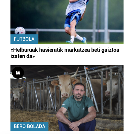
FUTBOLA
«Helburuak hasieratik markatzea beti gaiztoa
izaten da»
BERO BOLADA