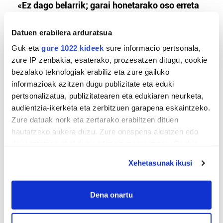
«Ez dago belarrik; garai honetarako oso erreta
daude bazter guztiak»
Datuen erabilera arduratsua
Guk eta
gure 1022 kideek
sure informacio pertsonala,
zure IP zenbakia, esaterako, prozesatzen ditugu, cookie
bezalako teknologiak erabiliz eta zure gailuko
informazioak azitzen dugu publizitate eta eduki
pertsonalizatua, publizitatearen eta edukiaren neurketa,
audientzia-ikerketa eta zerbitzuen garapena eskaintzeko.
Zure datuak nork eta zertarako erabiltzen dituen
hautatzeko aukera duzu. Zure onespena aldatzen edo
TXIRRINDULARITZA
deuseztatzen ahal duzu edozein momentutan, Cookie
«Entrenatzen duzun bideetan lehiatzeak
deklaraziotik edo Privacy triggerean klikatuz.
gehiago motibatzen zaitu»
Xehetasunak ikusi
If you allow, we would also like to:
Collect information about your geographical
Dena onartu
location which can be accurate to within several
meters