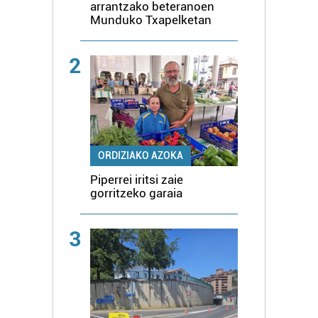
arrantzako beteranoen
Munduko Txapelketan
2
ORDIZIAKO AZOKA
Piperrei iritsi zaie
gorritzeko garaia
3