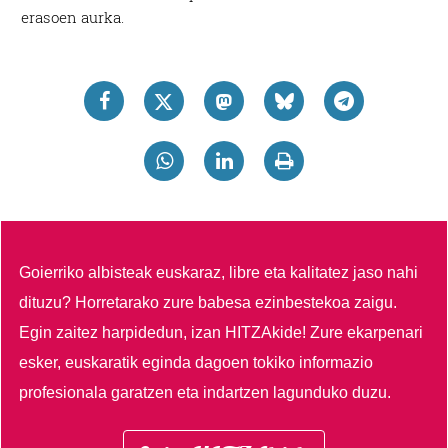
erasoen aurka.
Goierriko albisteak euskaraz, libre eta kalitatez jaso nahi
dituzu?
Horretarako zure babesa ezinbestekoa zaigu.
Egin zaitez harpidedun, izan HITZAkide!
Zure ekarpenari
esker, euskaratik eginda dagoen tokiko informazio
profesionala garatzen eta indartzen lagunduko duzu.