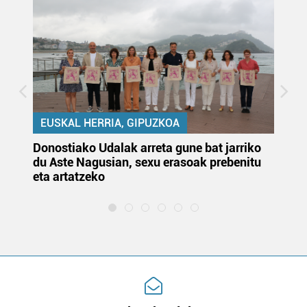
EUSKAL HERRIA, GIPUZKOA
Donostiako Udalak arreta gune bat jarriko
Ur
du Aste Nagusian, sexu erasoak prebenitu
es
eta artatzeko
lu