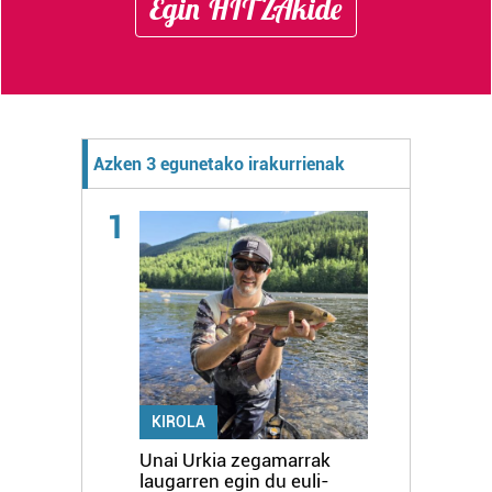
Egin HITZAkide
Azken 3 egunetako irakurrienak
1
KIROLA
Unai Urkia zegamarrak
laugarren egin du euli-