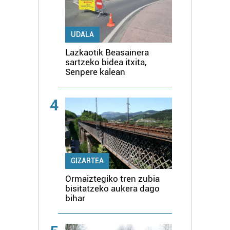
UDALA
Lazkaotik Beasainera
sartzeko bidea itxita,
Senpere kalean
4
GIZARTEA
Ormaiztegiko tren zubia
bisitatzeko aukera dago
bihar