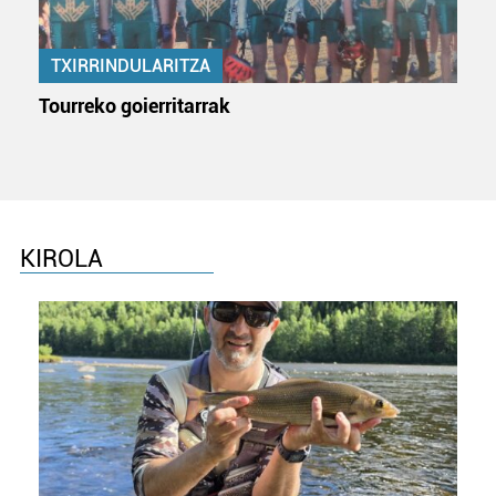
TXIRRINDULARITZA
Tourreko goierritarrak
KIROLA