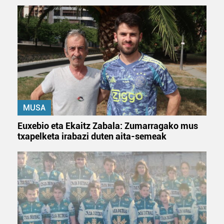
MUSA
Euxebio eta Ekaitz Zabala: Zumarragako mus
txapelketa irabazi duten aita-semeak