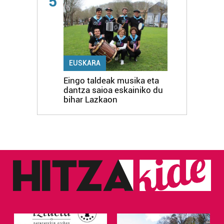
5
EUSKARA
Eingo taldeak musika eta
dantza saioa eskainiko du
bihar Lazkaon