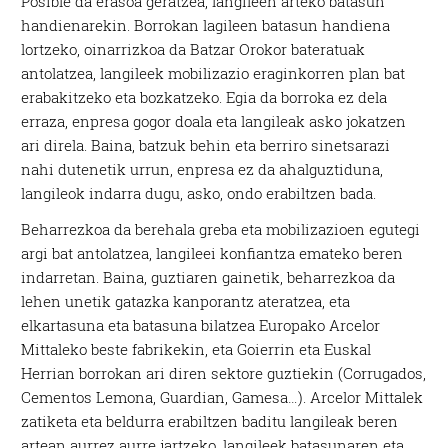
Posible da erasoa geratzea, langileen arteko batasun
handienarekin. Borrokan lagileen batasun handiena
lortzeko, oinarrizkoa da Batzar Orokor bateratuak
antolatzea, langileek mobilizazio eraginkorren plan bat
erabakitzeko eta bozkatzeko. Egia da borroka ez dela
erraza, enpresa gogor doala eta langileak asko jokatzen
ari direla. Baina, batzuk behin eta berriro sinetsarazi
nahi dutenetik urrun, enpresa ez da ahalguztiduna,
langileok indarra dugu, asko, ondo erabiltzen bada.
Beharrezkoa da berehala greba eta mobilizazioen egutegi
argi bat antolatzea, langileei konfiantza emateko beren
indarretan. Baina, guztiaren gainetik, beharrezkoa da
lehen unetik gatazka kanporantz ateratzea, eta
elkartasuna eta batasuna bilatzea Europako Arcelor
Mittaleko beste fabrikekin, eta Goierrin eta Euskal
Herrian borrokan ari diren sektore guztiekin (Corrugados,
Cementos Lemona, Guardian, Gamesa…). Arcelor Mittalek
zatiketa eta beldurra erabiltzen baditu langileak beren
artean aurrez aurre jartzeko, langileek batasunaren eta