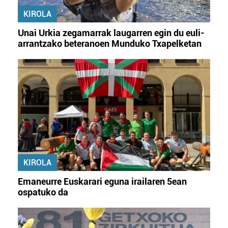
KIROLA
Unai Urkia zegamarrak laugarren egin du euli-
arrantzako beteranoen Munduko Txapelketan
KIROLA
Emaneurre Euskarari eguna irailaren 5ean
ospatuko da