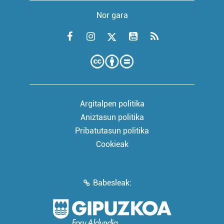
Nor gara
Argitalpen politika
Aniztasun politika
Pribatutasun politika
Cookieak
Babesleak: