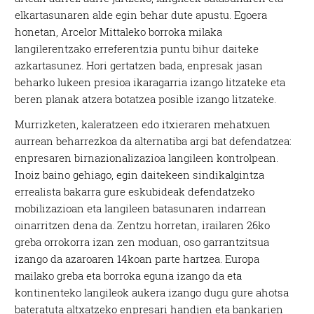
elkartasunaren alde egin behar dute apustu. Egoera
honetan, Arcelor Mittaleko borroka milaka
langilerentzako erreferentzia puntu bihur daiteke
azkartasunez. Hori gertatzen bada, enpresak jasan
beharko lukeen presioa ikaragarria izango litzateke eta
beren planak atzera botatzea posible izango litzateke.
Murrizketen, kaleratzeen edo itxieraren mehatxuen
aurrean beharrezkoa da alternatiba argi bat defendatzea:
enpresaren birnazionalizazioa langileen kontrolpean.
Inoiz baino gehiago, egin daitekeen sindikalgintza
errealista bakarra gure eskubideak defendatzeko
mobilizazioan eta langileen batasunaren indarrean
oinarritzen dena da. Zentzu horretan, irailaren 26ko
greba orrokorra izan zen moduan, oso garrantzitsua
izango da azaroaren 14koan parte hartzea. Europa
mailako greba eta borroka eguna izango da eta
kontinenteko langileok aukera izango dugu gure ahotsa
bateratuta altxatzeko enpresari handien eta bankarien