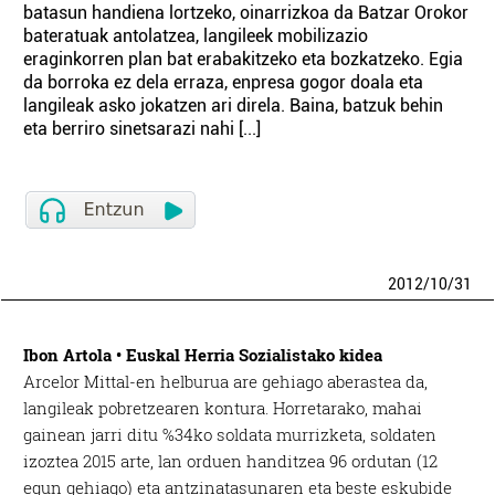
batasun handiena lortzeko, oinarrizkoa da Batzar Orokor
bateratuak antolatzea, langileek mobilizazio
eraginkorren plan bat erabakitzeko eta bozkatzeko. Egia
da borroka ez dela erraza, enpresa gogor doala eta
langileak asko jokatzen ari direla. Baina, batzuk behin
eta berriro sinetsarazi nahi [...]
2012
/
10
/
31
Ibon Artola • Euskal Herria Sozialistako kidea
Arcelor Mittal-en helburua are gehiago aberastea da,
langileak pobretzearen kontura. Horretarako, mahai
gainean jarri ditu %34ko soldata murrizketa, soldaten
izoztea 2015 arte, lan orduen handitzea 96 ordutan (12
egun gehiago) eta antzinatasunaren eta beste eskubide