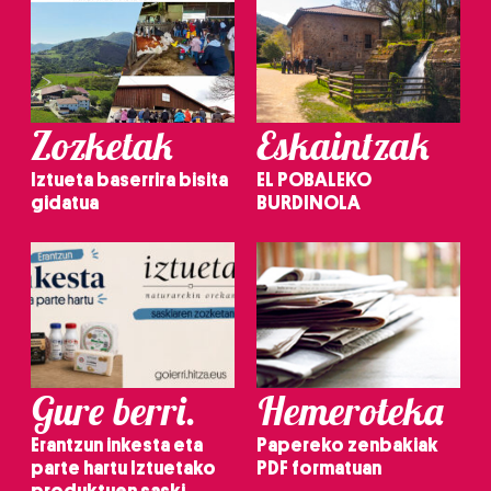
Zozketak
Eskaintzak
Iztueta baserrira bisita
EL POBALEKO
gidatua
BURDINOLA
Gure berri.
Hemeroteka
Erantzun inkesta eta
Papereko zenbakiak
parte hartu Iztuetako
PDF formatuan