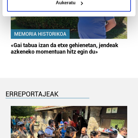
Aukeratu
Identify your device by actively scanning it for
specific characteristics (fingerprinting)
Find out more about how your personal data is processed
and set your preferences in the
details section
.
MEMORIA HISTORIKOA
Guk eta gure bazkideek zure datu pertsonalak
«Gai tabua izan da etxe gehienetan, jendeak
prozesatzen ditugu, zure IP zenbakia, besteak beste,
azkeneko momentuan hitz egin du»
teknologia erabiliz, cookieak adibidez, iragarki eta eduki
pertsonalizatuak eskaintzeko, iragarkiak eta edukia
neurtzeko, jendeari buruzko informazioa biltzeko eta
produktuak garatzeko. Zure datuak nork eta zertarako
erabiltzen dituen hauta dezakezu.
ERREPORTAJEAK
Bazkide batzuek ez dizute baimenik eskatzen, eta beren
interes komertzial legitimoetan babesten dira. Ikusi gure
bazkideen zerrenda, beren ustez zein helburutarako
duten interes legitimoa eta horren aurka nola egin
dezakezun ikusteko.