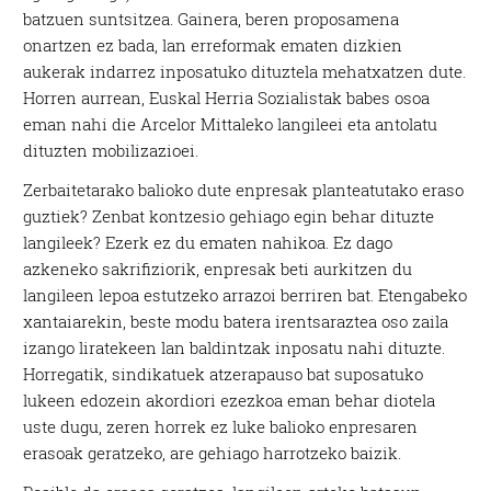
batzuen suntsitzea. Gainera, beren proposamena
onartzen ez bada, lan erreformak ematen dizkien
aukerak indarrez inposatuko dituztela mehatxatzen dute.
Horren aurrean, Euskal Herria Sozialistak babes osoa
eman nahi die Arcelor Mittaleko langileei eta antolatu
dituzten mobilizazioei.
Zerbaitetarako balioko dute enpresak planteatutako eraso
guztiek? Zenbat kontzesio gehiago egin behar dituzte
langileek? Ezerk ez du ematen nahikoa. Ez dago
azkeneko sakrifiziorik, enpresak beti aurkitzen du
langileen lepoa estutzeko arrazoi berriren bat. Etengabeko
xantaiarekin, beste modu batera irentsaraztea oso zaila
izango liratekeen lan baldintzak inposatu nahi dituzte.
Horregatik, sindikatuek atzerapauso bat suposatuko
lukeen edozein akordiori ezezkoa eman behar diotela
uste dugu, zeren horrek ez luke balioko enpresaren
erasoak geratzeko, are gehiago harrotzeko baizik.