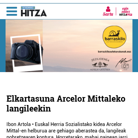
Sartu
Elkartasuna Arcelor Mittaleko
langileekin
Ibon Artola • Euskal Herria Sozialistako kidea Arcelor
Mittal-en helburua are gehiago aberastea da, langileak
pobretzearen kontura. Horretarako, mahai gainean jarri