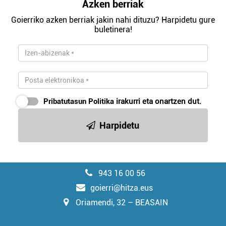
Azken berriak
Goierriko azken berriak jakin nahi dituzu? Harpidetu gure
buletinera!
Pribatutasun Politika
irakurri eta onartzen dut.
Harpidetu
943 16 00 56
goierri@hitza.eus
Oriamendi, 32 – BEASAIN