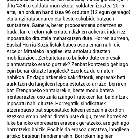
ditu %34ko soldata murrizketa, soldaten izoztea 2015
arte, lan orduen handitzea 96 ordutan (12 egun gehiago)
eta antzinatasunaren eta beste eskubide batzuen
suntsitzea. Gainera, beren proposamena onartzen ez
bada, lan erreformak ematen dizkien aukerak indarrez
inposatuko dituztela mehatxatzen dute. Horren aurrean,
Euskal Herria Sozialistak babes osoa eman nahi die
Arcelor Mittaleko langileei eta antolatu dituzten
mobilizazioei. Zerbaitetarako balioko dute enpresak
planteatutako eraso guztiek? Zenbat kontzesio gehiago
egin behar dituzte langileek? Ezerk ez du ematen
nahikoa. Ez dago azkeneko sakrifiziorik, enpresak beti
aurkitzen du langileen lepoa estutzeko arrazoi berriren
bat. Etengabeko xantaiarekin, beste modu batera
irentsaraztea oso zaila izango liratekeen lan baldintzak
inposatu nahi dituzte. Horregatik, sindikatuek
atzerapauso bat suposatuko lukeen edozein akordiori
ezezkoa eman behar diotela uste dugu, zeren horrek ez
luke balioko enpresaren erasoak geratzeko, are gehiago
harrotzeko baizik. Posible da erasoa geratzea, langileen
arteko batasun handienarekin. Borrokan lagileen