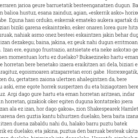
erraren jarioa geure barruetatik besteenganatzen dugun. Ba
en balioa hustuz, esana zainduz, agian, «eskerrik asko» horix
gabe. Eguna hasi orduko, eskerrak emateko aukera apartak di
ziari biziki garena eskaintzeko, esker onaren lorea gure hitz
buruak, nahiak asmo onez besteei eskaintzen jakin behar du
izan dezakegu; baina, jakina, ez geuk nahi dugun erritmoan
. Izan ere, egungo frustrazio, antsietate eta neke askotxo ge
i duen momentuan lortu ez duelako? Bukaezineko hartu-ema
horretan bere benetako izaera eraikitzen ari dela, biziari 
haragituz, egoismoaren atzaparretan erori gabe. Horrexegatik,
zen du, gertatzen zaiona ulertzen ahalegintzen da, bere
 aski, erne egote horrek suspertzen du eta biziagotzen ber
atuz. Argi dago gure hartu eta eman horretan aritzean, indar
n horretan, gizakiok oker egiten duguna kontatzeko joera
«Izan ala ez izan, hor dago gakoa», zion Shakespearek Hamle
anarena den guztia kantu bihurtzen duelako, bera baita izan
ntitzen duena zabaldu nahi du, halako barru puztu batek
ik ez duelako; eta jakina, puztua den barruak besteak ukit