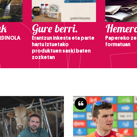
ak
Gure berri.
Hemero
RDINOLA
Erantzun inkesta eta parte
Papereko ze
hartu Iztuetako
formatuan
produktuen saski baten
zozketan