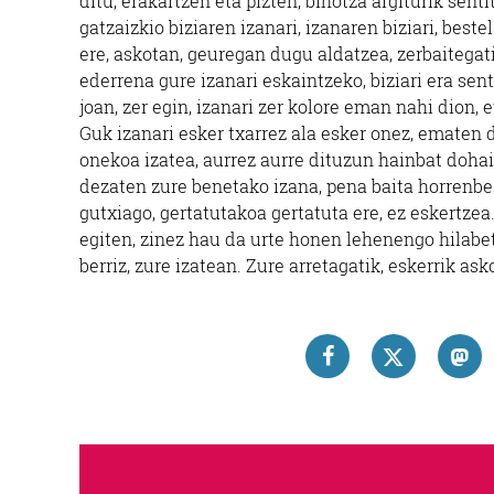
ditu, erakartzen eta pizten, bihotza argiturik sent
gatzaizkio biziaren izanari, izanaren biziari, beste
ere, askotan, geuregan dugu aldatzea, zerbaitega
ederrena gure izanari eskaintzeko, biziari era se
joan, zer egin, izanari zer kolore eman nahi dion,
Guk izanari esker txarrez ala esker onez, ematen
onekoa izatea, aurrez aurre dituzun hainbat doha
dezaten zure benetako izana, pena baita horrenbe
gutxiago, gertatutakoa gertatuta ere, ez eskertz
egiten, zinez hau da urte honen lehenengo hilabet
berriz, zure izatean. Zure arretagatik, eskerrik ask