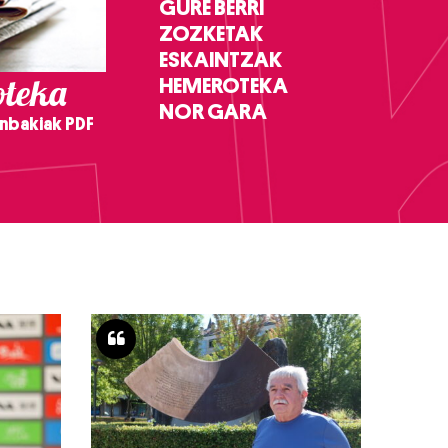
GURE BERRI
ZOZKETAK
ESKAINTZAK
teka
HEMEROTEKA
NOR GARA
nbakiak PDF