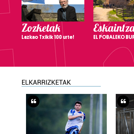
Zozketak
Eskaintz
Lazkao Txikik 100 urte!
EL POBALEKO BU
ELKARRIZKETAK