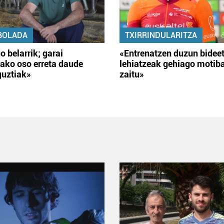
BOLADA
TXIRRINDULARITZA
o belarrik; garai
«Entrenatzen duzun bidee
ako oso erreta daude
lehiatzeak gehiago motib
guztiak»
zaitu»