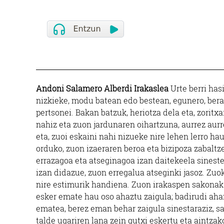
Andoni Salamero Alberdi Irakaslea
Urte berri has
nizkieke, modu batean edo bestean, egunero, bera
pertsonei. Bakan batzuk, heriotza dela eta, zoritxa
nahiz eta zuon jardunaren oihartzuna, aurrez aurr
eta, zuoi eskaini nahi nizueke nire lehen lerro ha
orduko, zuon izaeraren beroa eta bizipoza zabaltze
errazagoa eta atseginagoa izan daitekeela sinest
izan didazue, zuon erregalua atseginki jasoz. Zu
nire estimurik handiena. Zuon irakaspen sakonak j
esker emate hau oso ahaztu zaigula; badirudi aha
ematea, berez eman behar zaigula sinestaraziz, sar
talde ugariren lana zein gutxi eskertu eta aintza