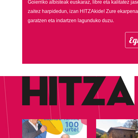
Goierriko albisteak euskaraz, libre eta kalitatez ja
zaitez harpidedun, izan HITZAkide!
Zure ekarpenar
garatzen eta indartzen lagunduko duzu.
Eg