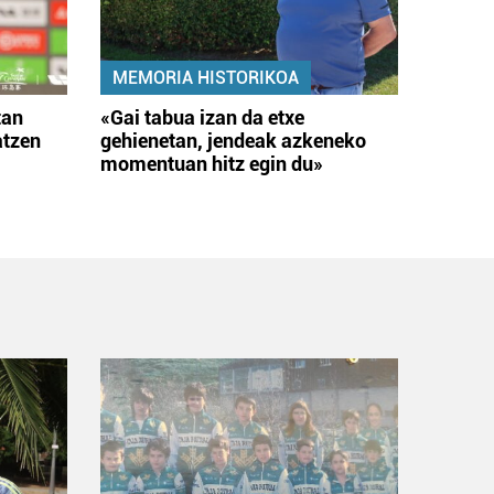
MEMORIA HISTORIKOA
tan
«Gai tabua izan da etxe
atzen
gehienetan, jendeak azkeneko
momentuan hitz egin du»