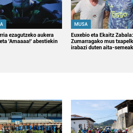
A
MUSA
rria ezagutzeko aukera
Euxebio eta Ekaitz Zabala
 eta 'Amaaaa!' abestiekin
Zumarragako mus txapelk
irabazi duten aita-semea