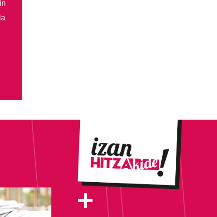
in
la
+