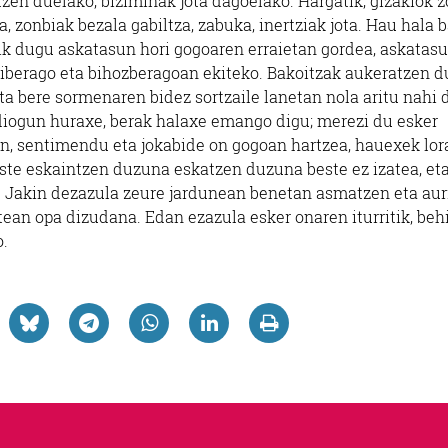
itzen duelako, biziminak jota dagoelako. Hargatik, gizakiok z
la, zonbiak bezala gabiltza, zabuka, inertziak jota. Hau hala 
tik dugu askatasun hori gogoaren erraietan gordea, askatas
ntiberago eta bihozberagoan ekiteko. Bakoitzak aukeratzen d
 eta bere sormenaren bidez sortzaile lanetan nola aritu nahi 
 diogun huraxe, berak halaxe emango digu; merezi du esker
in, sentimendu eta jokabide on gogoan hartzea, hauexek lor
ste eskaintzen duzuna eskatzen duzuna beste ez izatea, eta
ea. Jakin dezazula zeure jardunean benetan asmatzen eta aur
ean opa dizudana. Edan ezazula esker onaren iturritik, beh
o.