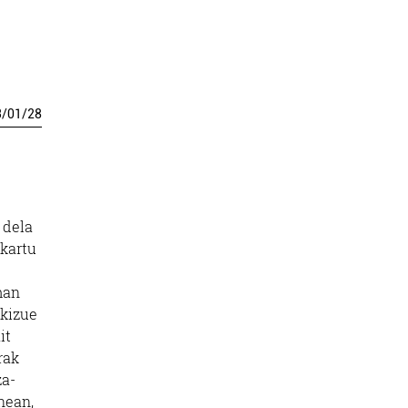
3
/
01
/
28
 dela
lkartu
man
akizue
it
rak
za-
nean,