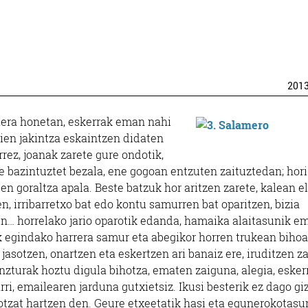
201
iera honetan, eskerrak eman nahi
ien jakintza eskaintzen didaten
rrez, joanak zarete gure ondotik,
e bazintuztet bezala, ene gogoan entzuten zaituztedan; hori
uen goraltza apala. Beste batzuk hor aritzen zarete, kalean e
n, irribarretxo bat edo kontu samurren bat oparitzen, bizia
en… horrelako jario oparotik edanda, hamaika alaitasunik e
ok egindako harrera samur eta abegikor horren trukean biho
asotzen, onartzen eta eskertzen ari banaiz ere, iruditzen za
nzturak hoztu digula bihotza, ematen zaiguna, alegia, esker
ri, emailearen jarduna gutxietsiz. Ikusi besterik ez dago gi
kotzat hartzen den. Geure etxeetatik hasi eta egunerokotasu