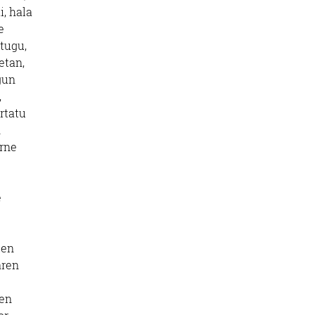
i, hala
e
tugu,
etan,
gun
,
rtatu
n
erne
e
ten
aren
zen