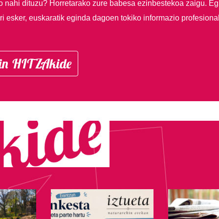
so nahi dituzu?
Horretarako zure babesa ezinbestekoa zaigu. Eg
i esker, euskaratik eginda dagoen tokiko informazio profesiona
in HITZAkide