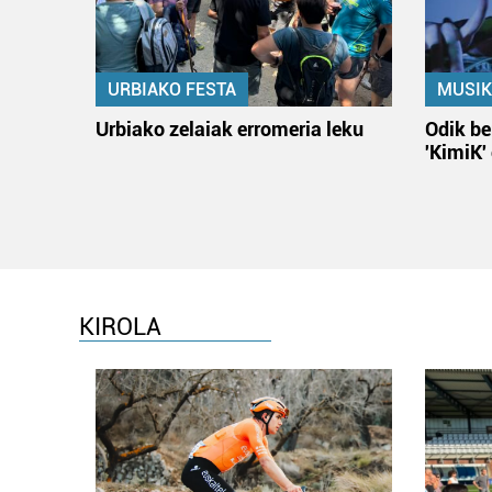
URBIAKO FESTA
MUSIK
Urbiako zelaiak erromeria leku
Odik be
'KimiK'
KIROLA