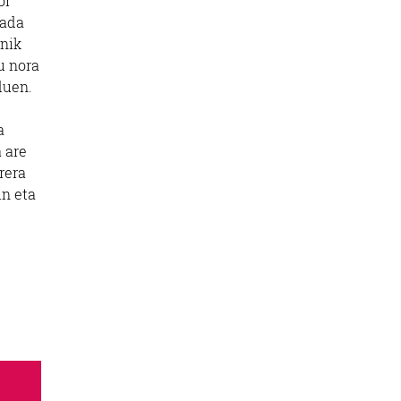
or
bada
unik
u nora
duen.
a
 are
rera
in eta