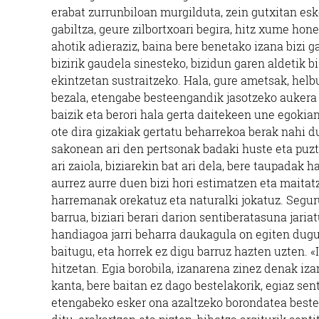
erabat zurrunbiloan murgilduta, zein gutxitan esk
gabiltza, geure zilbortxoari begira, hitz xume hon
ahotik adieraziz, baina bere benetako izana bizi 
bizirik gaudela sinesteko, bizidun garen aldetik bi
ekintzetan sustraitzeko. Hala, gure ametsak, hel
bezala, etengabe besteengandik jasotzeko aukera 
baizik eta berori hala gerta daitekeen une egokian
ote dira gizakiak gertatu beharrekoa berak nah
sakonean ari den pertsonak badaki huste eta puzte 
ari zaiola, biziarekin bat ari dela, bere taupadak 
aurrez aurre duen bizi hori estimatzen eta maitat
harremanak orekatuz eta naturalki jokatuz. Seguru
barrua, biziari berari darion sentiberatasuna jari
handiagoa jarri beharra daukagula on egiten dugu
baitugu, eta horrek ez digu barruz hazten uzten. 
hitzetan. Egia borobila, izanarena zinez denak iz
kanta, bere baitan ez dago bestelakorik, egiaz se
etengabeko esker ona azaltzeko borondatea bester