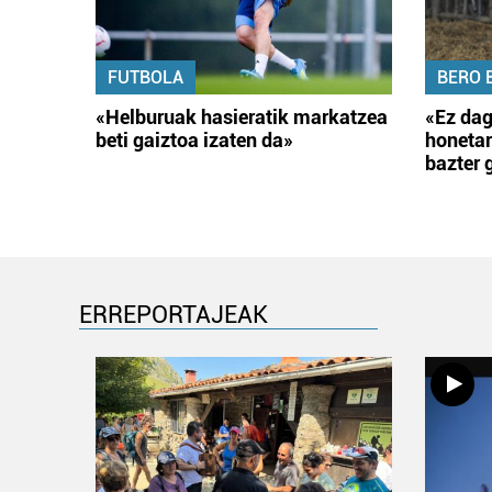
FUTBOLA
BERO 
«Helburuak hasieratik markatzea
«Ez dag
beti gaiztoa izaten da»
honetar
bazter 
ERREPORTAJEAK