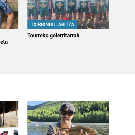
TXIRRINDULARITZA
:
Tourreko goierritarrak
eta
k