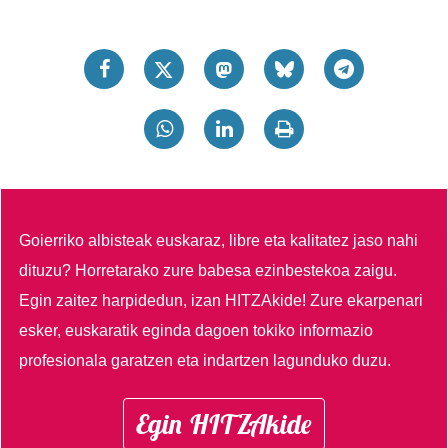
Goierriko albisteak euskaraz, libre eta kalitatez jaso nahi
dituzu?
Horretarako zure babesa ezinbestekoa zaigu.
Egin zaitez harpidedun, izan HITZAkide!
Zure ekarpenari
esker, euskaratik eginda dagoen tokiko informazio
profesionala garatzen eta indartzen lagunduko duzu.
Egin HITZAkide