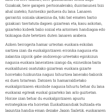
Gizakiak, bere garapen pertsonalerako, duintasunez bizi
ahal izateko, funtsezko jarduera du lana. Lanaren
garrantzi soziala ukaezina da, toki bat ematen baitio
gizakiari txertatuta dagoen gizartean eta, kasu askotan,
gizarteko kideek balio sozial eta aitormen handiagoa edo
txikiagoa dute betetzen duten lanaren arabera.
Azken berrogeita hamar urteotan euskara eskolan
sartzea izan da euskalgintzaren erronka nagusia eta
zalantza izpirik gabe ondorengo urteetako eginkizun
nagusia euskara laneratzea izango da, ezinezkoa baita
euskaldunez osatutako gizartean euskara gizarte
horretako hizkuntza nagusi bihurtzea lanerako baliorik
ez duen bitartean. Datozen bi hamarraldietako
euskalgintzaren ekinbide nagusia bihurtu behar du lana
euskaraz egiteak euskal gizarteko lan arlo guztietan.
Horixe izan behar du euskalgintzaren apustu
estrategikoa eta horretan Euskaltzaindiak bultzada eta
laguntza handia eman dezake Jagon Sailetik, euskararen