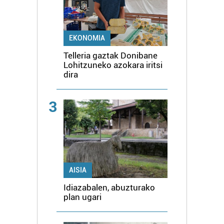
EKONOMIA
Telleria gaztak Donibane
Lohitzuneko azokara iritsi
dira
3
AISIA
Idiazabalen, abuzturako
plan ugari