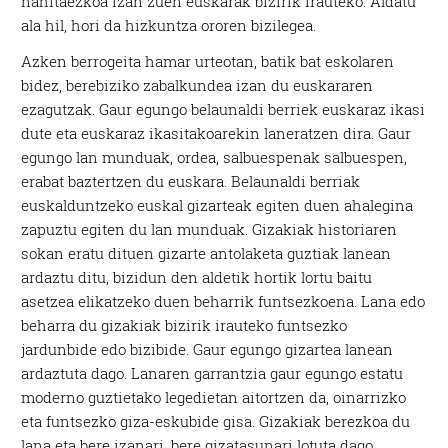
nahitaezkoa izan zuen euskarak bizirik irauteko. Aldatu
ala hil, hori da hizkuntza ororen bizilegea.
Azken berrogeita hamar urteotan, batik bat eskolaren
bidez, berebiziko zabalkundea izan du euskararen
ezagutzak. Gaur egungo belaunaldi berriek euskaraz ikasi
dute eta euskaraz ikasitakoarekin laneratzen dira. Gaur
egungo lan munduak, ordea, salbuespenak salbuespen,
erabat baztertzen du euskara. Belaunaldi berriak
euskalduntzeko euskal gizarteak egiten duen ahalegina
zapuztu egiten du lan munduak. Gizakiak historiaren
sokan eratu dituen gizarte antolaketa guztiak lanean
ardaztu ditu, bizidun den aldetik hortik lortu baitu
asetzea elikatzeko duen beharrik funtsezkoena. Lana edo
beharra du gizakiak bizirik irauteko funtsezko
jardunbide edo bizibide. Gaur egungo gizartea lanean
ardaztuta dago. Lanaren garrantzia gaur egungo estatu
moderno guztietako legedietan aitortzen da, oinarrizko
eta funtsezko giza-eskubide gisa. Gizakiak berezkoa du
lana eta bere izanari, bere gizatasunari lotuta dago.