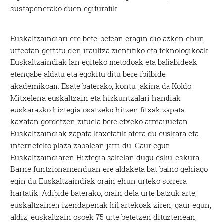
sustapenerako duen egituratik.
Euskaltzaindiari ere bete-betean eragin dio azken ehun
urteotan gertatu den iraultza zientifiko eta teknologikoak.
Euskaltzaindiak lan egiteko metodoak eta baliabideak
etengabe aldatu eta egokitu ditu bere ibilbide
akademikoan. Esate baterako, kontu jakina da Koldo
Mitxelena euskaltzain eta hizkuntzalari handiak
euskarazko hiztegia osatzeko hitzen fitxak zapata
kaxatan gordetzen zituela bere etxeko armairuetan.
Euskaltzaindiak zapata kaxetatik atera du euskara eta
interneteko plaza zabalean jarri du. Gaur egun
Euskaltzaindiaren Hiztegia sakelan dugu esku-eskura.
Barne funtzionamenduan ere aldaketa bat baino gehiago
egin du Euskaltzaindiak orain ehun urteko sorrera
hartatik. Adibide baterako, orain dela urte batzuk arte,
euskaltzainen izendapenak hil artekoak ziren; gaur egun,
aldiz, euskaltzain osoek 75 urte betetzen dituztenean,