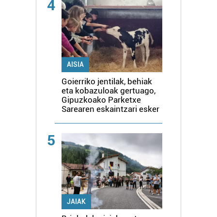
4
AISIA
Goierriko jentilak, behiak
eta kobazuloak gertuago,
Gipuzkoako Parketxe
Sarearen eskaintzari esker
5
JAIAK