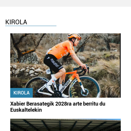
KIROLA
KIROLA
Xabier Berasategik 2028ra arte berritu du
Euskaltelekin