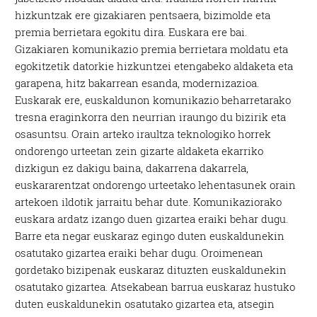
hizkuntzak ere gizakiaren pentsaera, bizimolde eta
premia berrietara egokitu dira. Euskara ere bai.
Gizakiaren komunikazio premia berrietara moldatu eta
egokitzetik datorkie hizkuntzei etengabeko aldaketa eta
garapena, hitz bakarrean esanda, modernizazioa.
Euskarak ere, euskaldunon komunikazio beharretarako
tresna eraginkorra den neurrian iraungo du bizirik eta
osasuntsu. Orain arteko iraultza teknologiko horrek
ondorengo urteetan zein gizarte aldaketa ekarriko
dizkigun ez dakigu baina, dakarrena dakarrela,
euskararentzat ondorengo urteetako lehentasunek orain
artekoen ildotik jarraitu behar dute. Komunikaziorako
euskara ardatz izango duen gizartea eraiki behar dugu.
Barre eta negar euskaraz egingo duten euskaldunekin
osatutako gizartea eraiki behar dugu. Oroimenean
gordetako bizipenak euskaraz dituzten euskaldunekin
osatutako gizartea. Atsekabean barrua euskaraz hustuko
duten euskaldunekin osatutako gizartea eta, atsegin