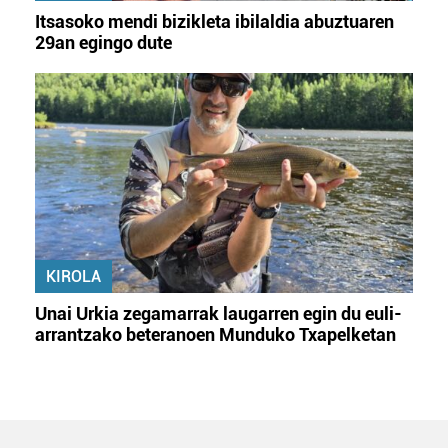
Itsasoko mendi bizikleta ibilaldia abuztuaren
29an egingo dute
KIROLA
Unai Urkia zegamarrak laugarren egin du euli-
arrantzako beteranoen Munduko Txapelketan