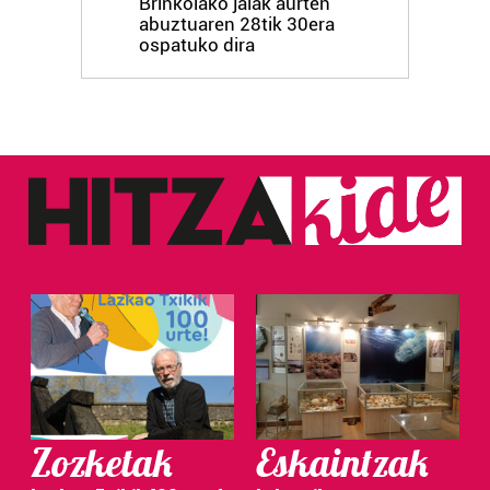
Brinkolako jaiak aurten
abuztuaren 28tik 30era
ospatuko dira
Zozketak
Eskaintzak