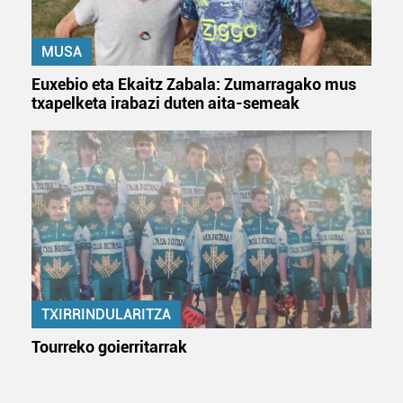
MUSA
Euxebio eta Ekaitz Zabala: Zumarragako mus
txapelketa irabazi duten aita-semeak
TXIRRINDULARITZA
Tourreko goierritarrak