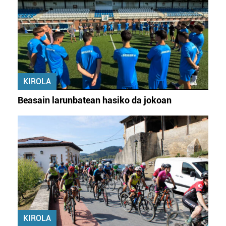
KIROLA
Beasain larunbatean hasiko da jokoan
KIROLA