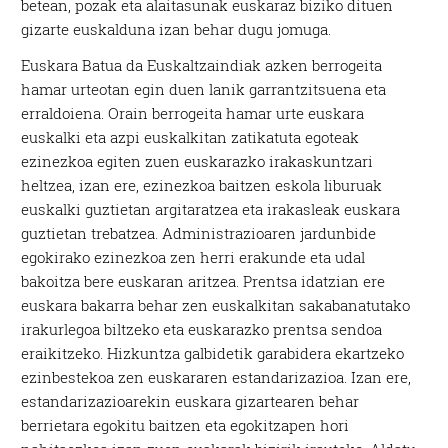
betean, pozak eta alaitasunak euskaraz biziko dituen
gizarte euskalduna izan behar dugu jomuga.
Euskara Batua da Euskaltzaindiak azken berrogeita
hamar urteotan egin duen lanik garrantzitsuena eta
erraldoiena. Orain berrogeita hamar urte euskara
euskalki eta azpi euskalkitan zatikatuta egoteak
ezinezkoa egiten zuen euskarazko irakaskuntzari
heltzea, izan ere, ezinezkoa baitzen eskola liburuak
euskalki guztietan argitaratzea eta irakasleak euskara
guztietan trebatzea. Administrazioaren jardunbide
egokirako ezinezkoa zen herri erakunde eta udal
bakoitza bere euskaran aritzea. Prentsa idatzian ere
euskara bakarra behar zen euskalkitan sakabanatutako
irakurlegoa biltzeko eta euskarazko prentsa sendoa
eraikitzeko. Hizkuntza galbidetik garabidera ekartzeko
ezinbestekoa zen euskararen estandarizazioa. Izan ere,
estandarizazioarekin euskara gizartearen behar
berrietara egokitu baitzen eta egokitzapen hori