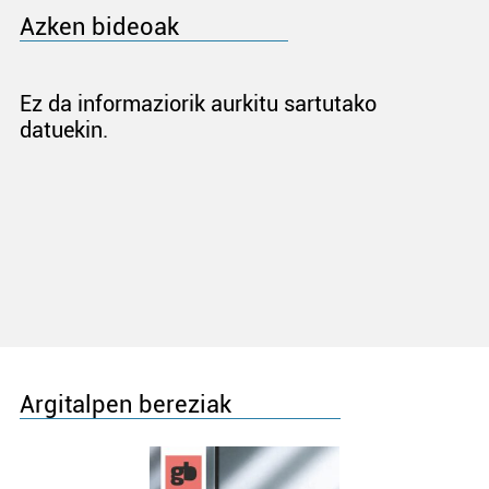
Azken bideoak
Ez da informaziorik aurkitu sartutako
datuekin.
Argitalpen bereziak