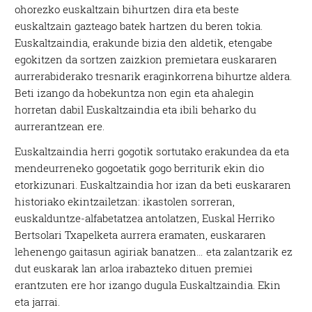
ohorezko euskaltzain bihurtzen dira eta beste
euskaltzain gazteago batek hartzen du beren tokia.
Euskaltzaindia, erakunde bizia den aldetik, etengabe
egokitzen da sortzen zaizkion premietara euskararen
aurrerabiderako tresnarik eraginkorrena bihurtze aldera.
Beti izango da hobekuntza non egin eta ahalegin
horretan dabil Euskaltzaindia eta ibili beharko du
aurrerantzean ere.
Euskaltzaindia herri gogotik sortutako erakundea da eta
mendeurreneko gogoetatik gogo berriturik ekin dio
etorkizunari. Euskaltzaindia hor izan da beti euskararen
historiako ekintzailetzan: ikastolen sorreran,
euskalduntze-alfabetatzea antolatzen, Euskal Herriko
Bertsolari Txapelketa aurrera eramaten, euskararen
lehenengo gaitasun agiriak banatzen… eta zalantzarik ez
dut euskarak lan arloa irabazteko dituen premiei
erantzuten ere hor izango dugula Euskaltzaindia. Ekin
eta jarrai.