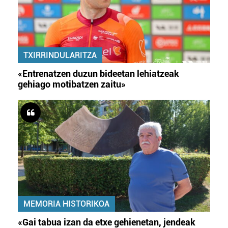
erabiltzeko baimen esplizitua ematen diguzu.
Gehiago
irakurri
TXIRRINDULARITZA
«Entrenatzen duzun bideetan lehiatzeak
gehiago motibatzen zaitu»
MEMORIA HISTORIKOA
«Gai tabua izan da etxe gehienetan, jendeak