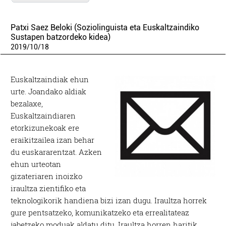
Patxi Saez Beloki (Soziolinguista eta Euskaltzaindiko
Sustapen batzordeko kidea)
2019
/
10
/
18
Euskaltzaindiak ehun
urte. Joandako aldiak
bezalaxe,
Euskaltzaindiaren
etorkizunekoak ere
eraikitzailea izan behar
du euskararentzat. Azken
ehun urteotan
gizateriaren inoizko
iraultza zientifiko eta
teknologikorik handiena bizi izan dugu. Iraultza horrek
gure pentsatzeko, komunikatzeko eta errealitateaz
jabetzeko moduak aldatu ditu. Iraultza horren haritik