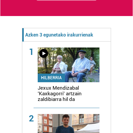
Azken 3 egunetako irakurrienak
1
HILBERRIA
Jexux Mendizabal
'Kaxkagorri' artzain
zaldibiarra hil da
2