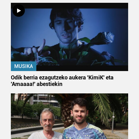
MUSIKA
Odik berria ezagutzeko aukera 'KimiK' eta
'Amaaaa!' abestiekin