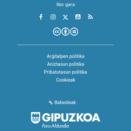
Nor gara
Argitalpen politika
Aniztasun politika
Pribatutasun politika
Cookieak
Babesleak: