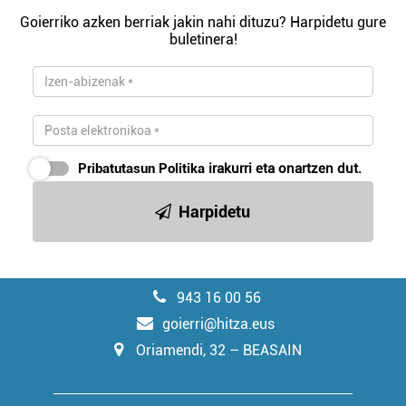
Goierriko azken berriak jakin nahi dituzu? Harpidetu gure
buletinera!
Pribatutasun Politika
irakurri eta onartzen dut.
Harpidetu
943 16 00 56
goierri@hitza.eus
Oriamendi, 32 – BEASAIN