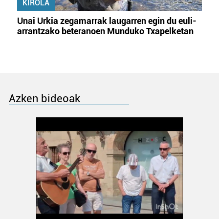
KIROLA
Unai Urkia zegamarrak laugarren egin du euli-
arrantzako beteranoen Munduko Txapelketan
Azken bideoak