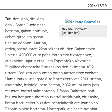
2014
/
12
/
19
D
in-dan-don, din-dan-
don… Santa Luzia pasa
Nekane Gonzalez
berritan, gabon doinuak,
(Itzultzailea)
gabon giroa eta gabon
usaina edonon. Atarian,
ordea, abenduaren 22an jokatu ohi den Gabonetako
Loteria. 400.000 euro poltsikoratzeko itxaropenez,
euskaldun ugarik erosi, eta Espainiako Altxortegi
Publikoa aberasteko funtsezkoa den ekimena. 1812.
urtean Cadizen egin omen zuten aurrenekoz zozketa.
Hamaikatxo urte igaro dira harrezkero, eta 2013. urtean,
esaterako, krisialdi bete-betean, 2.362 milioi euro jaso
zituzten txartel salmentetan. Ufaaaa! Bakarren bati
bizitza konponduko zion txartel saridunak, ziur asko,
baina horri esker bizi den bestelakorik ere izango da
Espainia alde horretan. Horregatik, eta beste hainbat