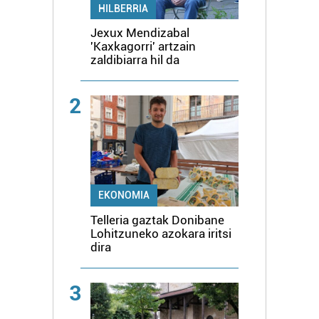
HILBERRIA
Jexux Mendizabal
'Kaxkagorri' artzain
zaldibiarra hil da
2
EKONOMIA
Telleria gaztak Donibane
Lohitzuneko azokara iritsi
dira
3