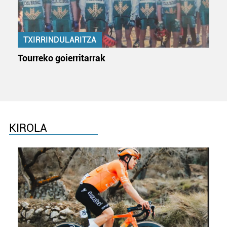
TXIRRINDULARITZA
Tourreko goierritarrak
KIROLA