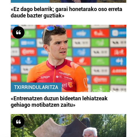
«Ez dago belarrik; garai honetarako oso erreta
daude bazter guztiak»
TXIRRINDULARITZA
«Entrenatzen duzun bideetan lehiatzeak
gehiago motibatzen zaitu»