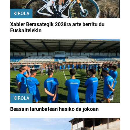
KIROLA
Xabier Berasategik 2028ra arte berritu du
Euskaltelekin
KIROLA
Beasain larunbatean hasiko da jokoan