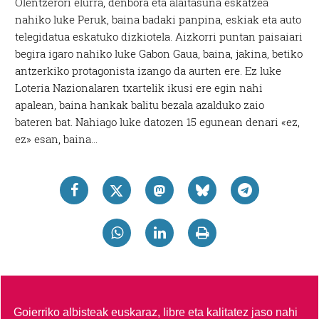
Olentzerori elurra, denbora eta alaitasuna eskatzea
nahiko luke Peruk, baina badaki panpina, eskiak eta auto
telegidatua eskatuko dizkiotela. Aizkorri puntan paisaiari
begira igaro nahiko luke Gabon Gaua, baina, jakina, betiko
antzerkiko protagonista izango da aurten ere. Ez luke
Loteria Nazionalaren txartelik ikusi ere egin nahi
apalean, baina hankak balitu bezala azalduko zaio
bateren bat. Nahiago luke datozen 15 egunean denari «ez,
ez» esan, baina…
Goierriko albisteak euskaraz, libre eta kalitatez jaso nahi