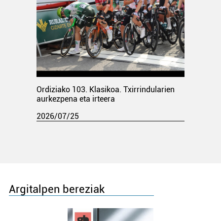
Ordiziako 103. Klasikoa. Txirrindularien
aurkezpena eta irteera
2026/07/25
Argitalpen bereziak