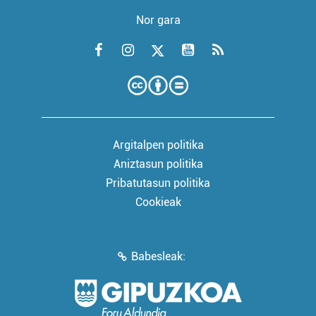
Nor gara
Argitalpen politika
Aniztasun politika
Pribatutasun politika
Cookieak
Babesleak: