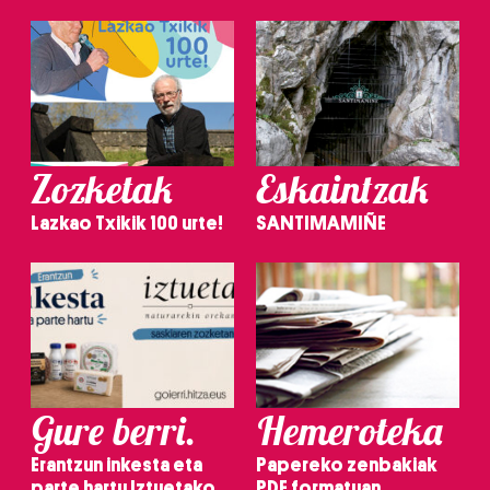
Zozketak
Eskaintzak
Lazkao Txikik 100 urte!
SANTIMAMIÑE
Gure berri.
Hemeroteka
Erantzun inkesta eta
Papereko zenbakiak
parte hartu Iztuetako
PDF formatuan