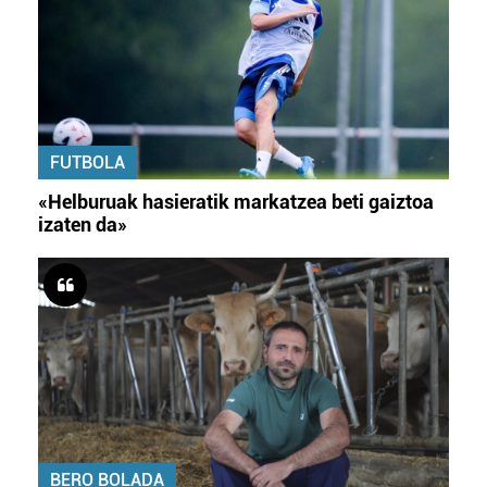
FUTBOLA
«Helburuak hasieratik markatzea beti gaiztoa
izaten da»
BERO BOLADA