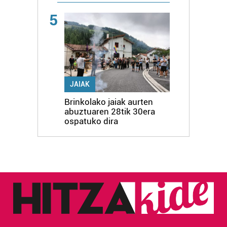
5
JAIAK
Brinkolako jaiak aurten
abuztuaren 28tik 30era
ospatuko dira