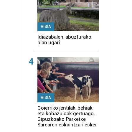
AISIA
Idiazabalen, abuzturako
plan ugari
4
AISIA
Goierriko jentilak, behiak
eta kobazuloak gertuago,
Gipuzkoako Parketxe
Sarearen eskaintzari esker