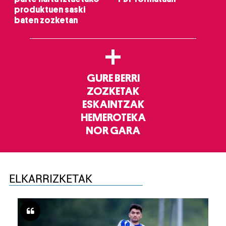
produktuen saski
baten zozketan
+
GURE BERRI
ZOZKETAK
ESKAINTZAK
HEMEROTEKA
NOR GARA
ELKARRIZKETAK