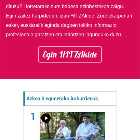
dituzu?
Horretarako zure babesa ezinbestekoa zaigu.
Egin zaitez harpidedun, izan HITZAkide!
Zure ekarpenari
esker, euskaratik eginda dagoen tokiko informazio
profesionala garatzen eta indartzen lagunduko duzu.
Egin HITZAkide
Azken 3 egunetako irakurrienak
1