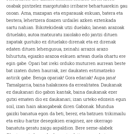
osabak pintzelez margotutako irribarre behartuarekin gau
osoan. Ama, mazapan eta enparauak eskuan, batera eta
bestera, lehertzera doazen urdailei azken eztenkada
sartu nahian. Bikotekideak utzi duelako, lanean arazoak
dituelako, autoa matxuratu zaiolako edo jantzi dituen
zapatak gustuko ez dituelako direnak eta ez direnak
edaten dituen lehengusua, zeinahi arrazoi arazo
bihurtuta, egiazko arazoa eskuen artean duela ohartu ere
egin gabe. Opari bat ireki orduko muturren aurrean beste
bat izaten duten haurrak, zer daukaten estimatzeko
astirik gabe. Benga opariak! Gora edariak! Aupa jana!
Tamalgarria, baina halakoxea da errealitatea. Daukanak
ez daukanari dio gabon kantak, baina daukanak ezer
gutxi ematen dio ez daukanari; izan urteko edozein egun
soil, izan hain akasgabeak diren Gabonak. Mundua
gaizki banatua egon da beti, berez; eta batzuen trikimailu
eta esku-hartze desegokien eraginez, are okerrago
banatuta geratu zaigu aspaldion. Bere seme-alabek