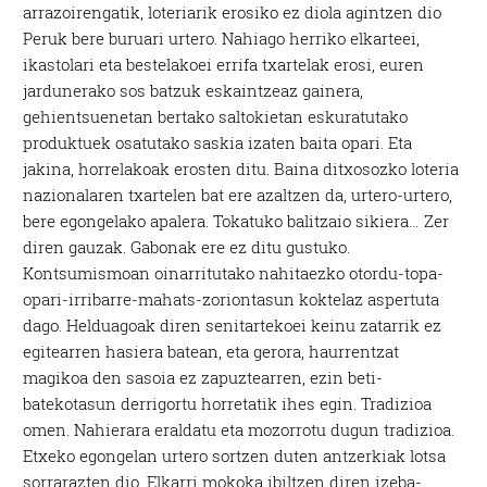
arrazoirengatik, loteriarik erosiko ez diola agintzen dio
Peruk bere buruari urtero. Nahiago herriko elkarteei,
ikastolari eta bestelakoei errifa txartelak erosi, euren
jardunerako sos batzuk eskaintzeaz gainera,
gehientsuenetan bertako saltokietan eskuratutako
produktuek osatutako saskia izaten baita opari. Eta
jakina, horrelakoak erosten ditu. Baina ditxosozko loteria
nazionalaren txartelen bat ere azaltzen da, urtero-urtero,
bere egongelako apalera. Tokatuko balitzaio sikiera… Zer
diren gauzak. Gabonak ere ez ditu gustuko.
Kontsumismoan oinarritutako nahitaezko otordu-topa-
opari-irribarre-mahats-zoriontasun koktelaz aspertuta
dago. Helduagoak diren senitartekoei keinu zatarrik ez
egitearren hasiera batean, eta gerora, haurrentzat
magikoa den sasoia ez zapuztearren, ezin beti-
batekotasun derrigortu horretatik ihes egin. Tradizioa
omen. Nahierara eraldatu eta mozorrotu dugun tradizioa.
Etxeko egongelan urtero sortzen duten antzerkiak lotsa
sorrarazten dio. Elkarri mokoka ibiltzen diren izeba-