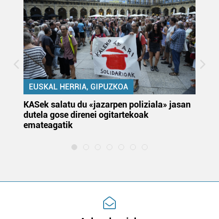
EUSKAL HERRIA, GIPUZKOA
KASek salatu du «jazarpen poliziala» jasan
Pa
dutela gose direnei ogitartekoak
da
emateagatik
«s