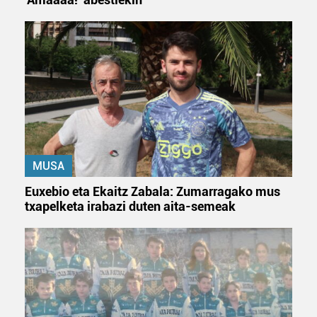
Lortu zure datu pertsonalak prozesatzeko moduari
buruzko informazio gehiago eta ezarri zure lehentasunak
datuen atalean. Edozein unetan alda edo ken dezakezu
zure baimena Cookieen adierazpenean.
Webgune honek cookie propioak eta hirugarrenen cookie-
fitxategiak erabiltzen ditu. Zure esperientzia eta
zerbitzuak hobetzeko asmoz, cookie teknologiaz
baliatzen gara. Ohar hau onartuz gero, teknologia hori
MUSA
erabiltzeko baimen esplizitua ematen diguzu.
Gehiago
irakurri
Euxebio eta Ekaitz Zabala: Zumarragako mus
txapelketa irabazi duten aita-semeak