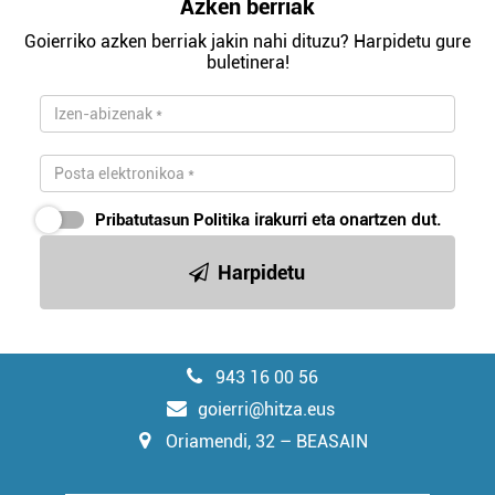
Azken berriak
Goierriko azken berriak jakin nahi dituzu? Harpidetu gure
buletinera!
Pribatutasun Politika
irakurri eta onartzen dut.
Harpidetu
943 16 00 56
goierri@hitza.eus
Oriamendi, 32 – BEASAIN