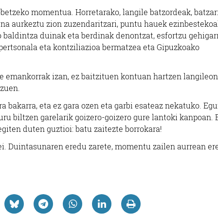
hobetzeko momentua. Horretarako, langile batzordeak, batza
a aurkeztu zion zuzendaritzari, puntu hauek ezinbestekoa
ko baldintza duinak eta berdinak denontzat, esfortzu gehigar
 pertsonala eta kontziliazioa bermatzea eta Gipuzkoako
re emankorrak izan, ez baitzituen kontuan hartzen langileon
tzuen.
a bakarra, eta ez gara ozen eta garbi esateaz nekatuko. Egu
ru biltzen garelarik goizero-goizero gure lantoki kanpoan. 
giten duten guztioi: batu zaitezte borrokara!
i. Duintasunaren eredu zarete, momentu zailen aurrean ere