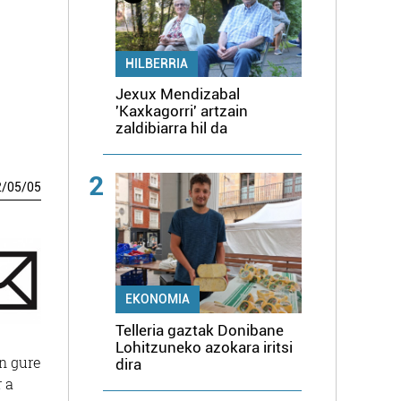
HILBERRIA
Jexux Mendizabal
'Kaxkagorri' artzain
zaldibiarra hil da
2
2
/
05
/
05
EKONOMIA
Telleria gaztak Donibane
Lohitzuneko azokara iritsi
n gure
dira
r a