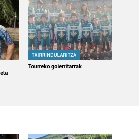
TXIRRINDULARITZA
:
Tourreko goierritarrak
eta
k