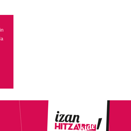
in
la