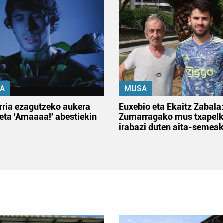
A
MUSA
rria ezagutzeko aukera
Euxebio eta Ekaitz Zabala
 eta 'Amaaaa!' abestiekin
Zumarragako mus txapelk
irabazi duten aita-semea