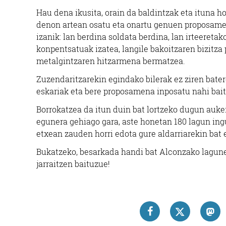
Hau dena ikusita, orain da baldintzak eta ituna 
denon artean osatu eta onartu genuen proposamen
izanik: lan berdina soldata berdina, lan irteereta
konpentsatuak izatea, langile bakoitzaren bizitza
metalgintzaren hitzarmena bermatzea.
Zuzendaritzarekin egindako bilerak ez ziren bate
eskariak eta bere proposamena inposatu nahi bai
Borrokatzea da itun duin bat lortzeko dugun auker
egunera gehiago gara, aste honetan 180 lagun ingu
etxean zauden horri edota gure aldarriarekin bat e
Bukatzeko, besarkada handi bat Alconzako lagune
jarraitzen baituzue!