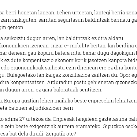
esa berri honetan lanean. Lehen urteetan, lantegi berria zen
zarri zizkiguten, sarritan segurtasun baldintzak bermatu ga
gin genion.
a seikoiztu dugun arren, lan baldintzak ez dira aldatu.
konomikoen izenean. Irizar e- mobility bertan, lan berdina 
ehar denean, gau kopuru batera iritsi behar dugu dagokigun
iek ez dute konpentsazio ekonomikorik jasotzen kanpora bid
o edo ergonomikoak saihestu ezin direnean ere ez dira kont
gu. Bulegoetako lan kargak konziliazioa zailtzen du. Opor e
z dira konpentsatzen. Arduradun postu gehienetan gizonezk
n dugun arren, ez gara baloratuak sentitzen.
da, Europa guztian lehen mailako beste enpresekin lehiatzen
eta batzuen adjudikazioen berri
teko adina 27 urtekoa da. Enpresak langileen gaztetasuna bal
e zein beste exigentziak aurrera eramateko. Gipuzkoa osok
esa bat dela dirudi. Zergatik ote?