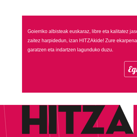
Goierriko albisteak euskaraz, libre eta kalitatez ja
zaitez harpidedun, izan HITZAkide!
Zure ekarpenar
garatzen eta indartzen lagunduko duzu.
Eg