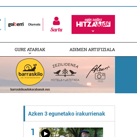
Sartu
GURE ATARIAK
ADIMEN ARTIFIZIALA
Azken 3 egunetako irakurrienak
1