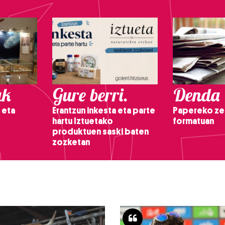
ak
Gure berri.
Denda
 eta
Erantzun inkesta eta parte
Papereko ze
hartu Iztuetako
formatuan
produktuen saski baten
zozketan