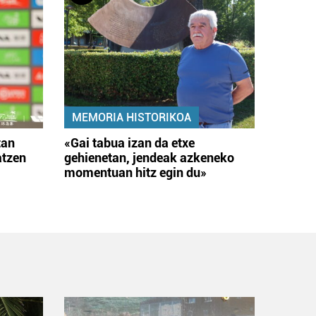
MEMORIA HISTORIKOA
tan
«Gai tabua izan da etxe
atzen
gehienetan, jendeak azkeneko
momentuan hitz egin du»