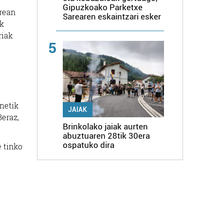
Gipuzkoako Parketxe
rrean
Sarearen eskaintzari esker
k
riak
5
netik
JAIAK
Beraz,
Brinkolako jaiak aurten
abuztuaren 28tik 30era
ospatuko dira
 tinko