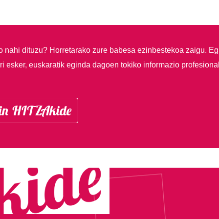
so nahi dituzu?
Horretarako zure babesa ezinbestekoa zaigu. Eg
i esker, euskaratik eginda dagoen tokiko informazio profesiona
in HITZAkide