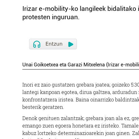
Irizar e-mobility-ko langileek bidalitako
protesten inguruan.
Unai Goikoetxea eta Garazi Mitxelena (Irizar e-mobili
Inori ez zaio gustatzen grebara joatea; goizeko 5:
lantegi kanpoan egotea, dirua galtzea, arduradun
konfrontatzera iristea. Baina oinarrizko baldintz
besterik geratzen.
Denok genituen zalantzak; grebara joan ala ez, gr
emango zuen egoera honetara ez iristeko. Tamale
kabuz lortzeko determinazioarekin joan ginen. Zalan