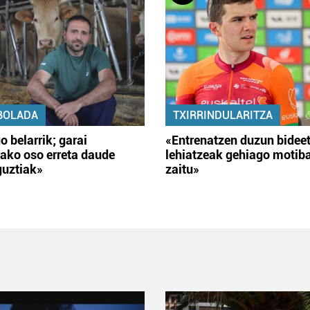
BOLADA
TXIRRINDULARITZA
o belarrik; garai
«Entrenatzen duzun bidee
ako oso erreta daude
lehiatzeak gehiago motib
guztiak»
zaitu»