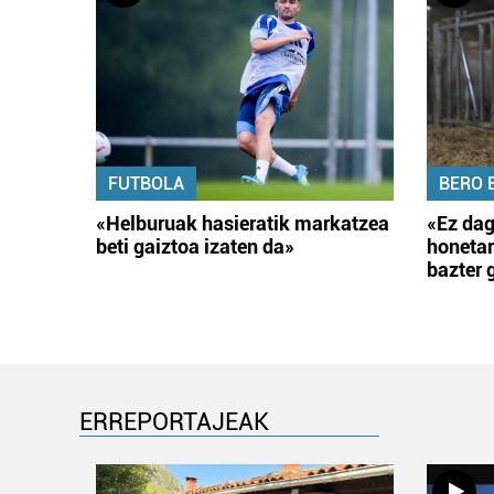
FUTBOLA
BERO 
«Helburuak hasieratik markatzea
«Ez dag
beti gaiztoa izaten da»
honetar
bazter 
ERREPORTAJEAK