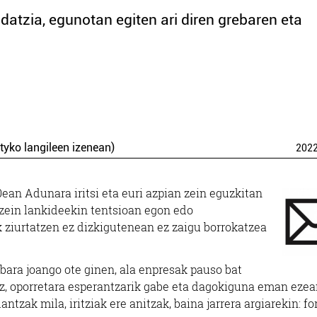
 idatzia, egunotan egiten ari diren grebaren eta
tyko langileen izenean)
202
30ean Adunara iritsi eta euri azpian zein eguzkitan
 zein lankideekin tentsioan egon edo
ak ziurtatzen ez dizkigutenean ez zaigu borrokatzea
ebara joango ote ginen, ala enpresak pauso bat
z, oporretara esperantzarik gabe eta dagokiguna eman ezea
tzak mila, iritziak ere anitzak, baina jarrera argiarekin: fo