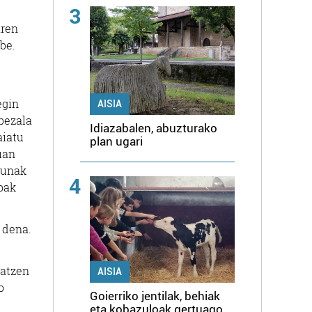
3
aren
be.
egin
AISIA
 bezala
Idiazabalen, abuzturako
aiatu
plan ugari
uan
gunak
4
oak
 dena.
iatzen
AISIA
o
Goierriko jentilak, behiak
eta kobazuloak gertuago,