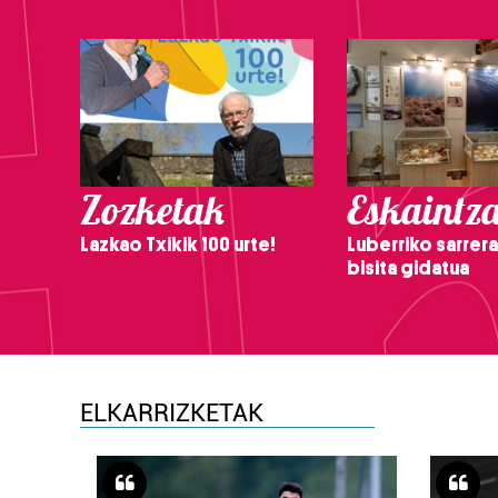
Zozketak
Eskaintz
Lazkao Txikik 100 urte!
Luberriko sarrera
bisita gidatua
ELKARRIZKETAK