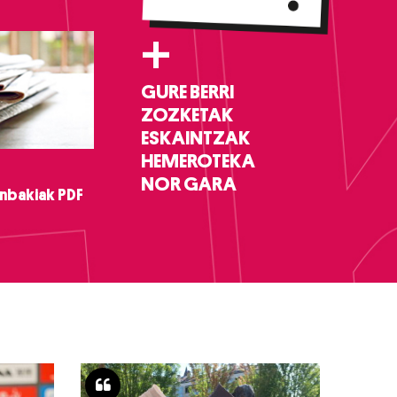
+
GURE BERRI
ZOZKETAK
ESKAINTZAK
HEMEROTEKA
NOR GARA
nbakiak PDF