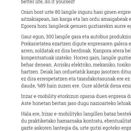
better life, do it yourself!
Orain bost urte 80 langile inguru hasi ginen enpr
aitzakiapean, lan karga eta lan ordu amaigabeak e
Egoera honi langileok genuen guztiarekin aurre e
Gaur egun, 300 langile gara eta autobus produkzio
Prekarietatea ezartzen digute enpresaren galera e
arren, soldatak ez dira berdinak. Kanpora atera b
konpentsatuak izateko. Horrez gain, langile guzt
behar denean. Arrisku elektriko, mekaniko, toxik
hartzen. Deiak lan orduetatik kanpo jasotzen ditu
ez dira errespetatzen eta txandakotasunak ere e
daude, %89 hain zuzen ere. Gure aldetik dena ema
Irizar e-mobility etorkizun oparoa duen enpresa 
Aste honetan bertan jaso dugu nazioarteko lehiak
Hala ere, Irizar e-mobilityko langillen bataz bes
du praktiketako hamarnaka kontratu, ebentualitat
gazte askoren lantegia da, urte gutxi egoteko enpr