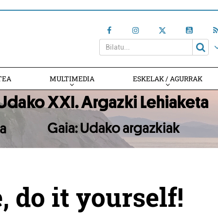
TEA
MULTIMEDIA
ESKELAK / AGURRAK
e, do it yourself!