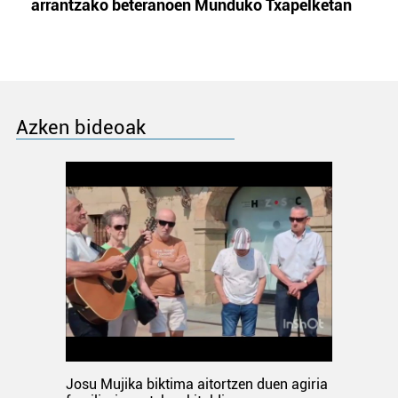
arrantzako beteranoen Munduko Txapelketan
Azken bideoak
Josu Mujika biktima aitortzen duen agiria