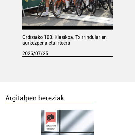
Ordiziako 103. Klasikoa. Txirrindularien
aurkezpena eta irteera
2026/07/25
Argitalpen bereziak