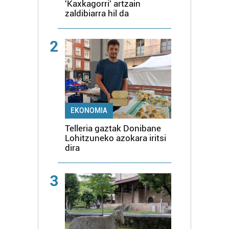
'Kaxkagorri' artzain
zaldibiarra hil da
2
EKONOMIA
Telleria gaztak Donibane
Lohitzuneko azokara iritsi
dira
3