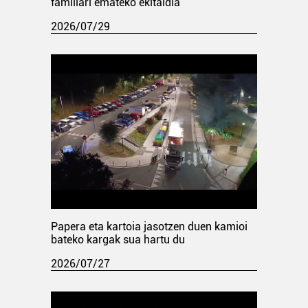
familiari emateko ekitaldia
2026/07/29
Papera eta kartoia jasotzen duen kamioi
bateko kargak sua hartu du
2026/07/27