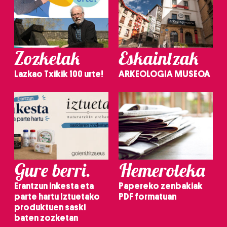
Zozketak
Eskaintzak
Lazkao Txikik 100 urte!
ARKEOLOGIA MUSEOA
Gure berri.
Hemeroteka
Erantzun inkesta eta
Papereko zenbakiak
parte hartu Iztuetako
PDF formatuan
produktuen saski
baten zozketan