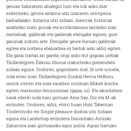
genian baloratzen ahalegin hori eta nik asko diat
eskertzeko, gerora aztarna utzi izanaren sentipena
badiadalako. Aztarna utzi zidaan Joxerrak historiaz
azaltzeko zuen grinak eta kritikotasuna lantzeko zian
metodoak, galderak eta galderak etengabe eginez, gure
garunak zukutu arte. Etengabe geure buruari galderak
egitea eta norbera ebaluatzea ez baituk aski aldiz egiten.
Eta garai hartaz ari garela, ongi asko dut gogoan izebak
Txillardegiren Exkixu liburua irakurtzeko gomendatu
zidaan eguna. Ondoren, gogoratzen diat, 16 urte nituela,
nola erosi nian Txillardegiren Euskal Herria Helburu,
osorik irentsi eta nola saiatzen ninduan Mikeli kontra
egiten marxismo-leninismoaz (gajoa, ni). Eta akordatzen
nauk ederki nola hasi gintuan Ama Say, Dut eta M-ak
entzuten. Ondoren, aldiz, etorri huan Huts Tabernan
Tindersticks-en Sinple pleausre diskoa utzi hidaan
eguna eta Lambchop entzutera Donostiako Antzoki
Zaharrera joan gintuaneko egun polita. Agian hartuko