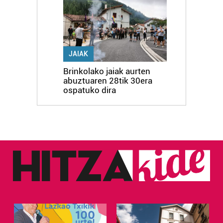
JAIAK
Brinkolako jaiak aurten
abuztuaren 28tik 30era
ospatuko dira