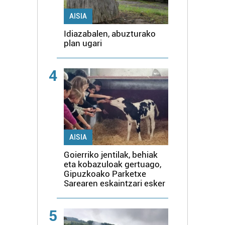
AISIA
Idiazabalen, abuzturako
plan ugari
4
AISIA
Goierriko jentilak, behiak
eta kobazuloak gertuago,
Gipuzkoako Parketxe
Sarearen eskaintzari esker
5