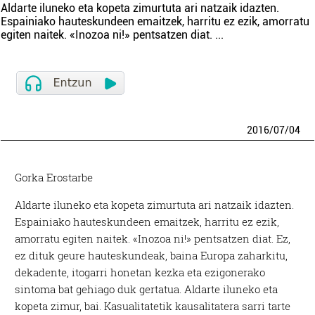
Aldarte iluneko eta kopeta zimurtuta ari natzaik idazten.
Espainiako hauteskundeen emaitzek, harritu ez ezik, amorratu
egiten naitek. «Inozoa ni!» pentsatzen diat.
...
2016
/
07
/
04
Gorka Erostarbe
Aldarte iluneko eta kopeta zimurtuta ari natzaik idazten.
Espainiako hauteskundeen emaitzek, harritu ez ezik,
amorratu egiten naitek. «Inozoa ni!» pentsatzen diat. Ez,
ez dituk geure hauteskundeak, baina Europa zaharkitu,
dekadente, itogarri honetan kezka eta ezigonerako
sintoma bat gehiago duk gertatua. Aldarte iluneko eta
kopeta zimur, bai. Kasualitatetik kausalitatera sarri tarte