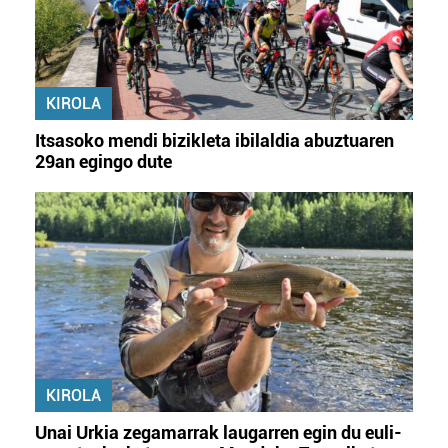
KIROLA
Itsasoko mendi bizikleta ibilaldia abuztuaren
29an egingo dute
KIROLA
Unai Urkia zegamarrak laugarren egin du euli-