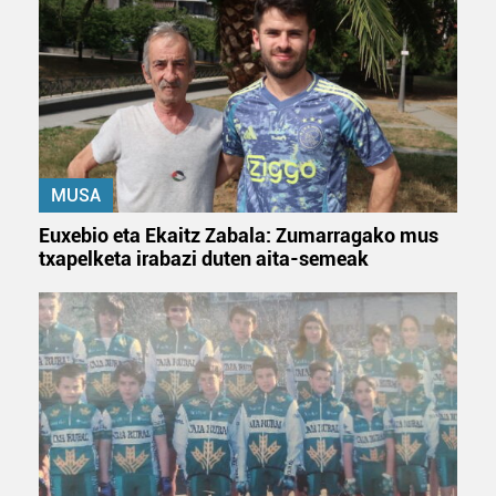
irakurri
MUSA
Euxebio eta Ekaitz Zabala: Zumarragako mus
txapelketa irabazi duten aita-semeak