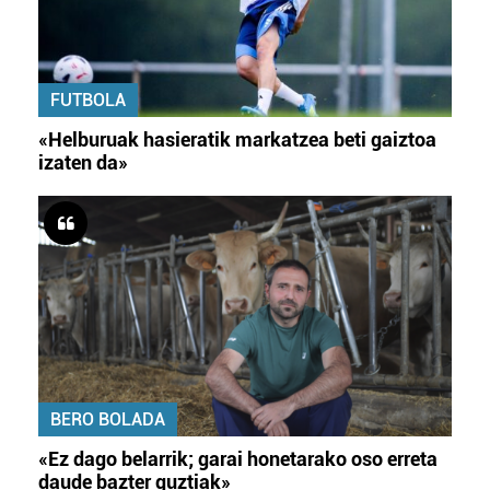
FUTBOLA
«Helburuak hasieratik markatzea beti gaiztoa
izaten da»
BERO BOLADA
«Ez dago belarrik; garai honetarako oso erreta
daude bazter guztiak»