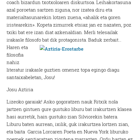
coach bizardun txotxoloaren diskurtsoa. Leihakortasuna
azal poroetan sartzen ziguna, nor izatea diru eta
materialtasunarekin lotzen zuena, «ahalik eta goren
iristearekin». Kopeta zimurrek etsiaz jan ez nazaten, poz
txiki bat ere izan diat azkenaldian. Merli telesailak
irakasle filosofo bat dik protagonista. Baduk zerbait…
Haren eta
filosofia
nahiz
literatur irakasle guztien omenez topa egingo diagu
santaixabeletan, Josu!
Josu Aztiria
Lizeoko garaiak! Asko gogoratzen nauk Ritxik nola
jartzen gintuen gure gustuko liburu bat irakurtzen klasea
hasi aurretik, hain gustuko zian Silviorekin batera.
Liburu baten aurrean, ixilik, guk irakurtzea lortzen zian,
eta baita Garcia Lorcaren Poeta en Nueva York liburuko
poemek sentiaratzen zigutena marrazten. Ordu hartan ez