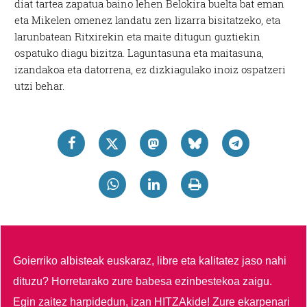
diat tartea zapatua baino lehen Belokira buelta bat eman
eta Mikelen omenez landatu zen lizarra bisitatzeko, eta
larunbatean Ritxirekin eta maite ditugun guztiekin
ospatuko diagu bizitza. Laguntasuna eta maitasuna,
izandakoa eta datorrena, ez dizkiagulako inoiz ospatzeri
utzi behar.
Goierriko albisteak euskaraz, libre eta kalitatez jaso nahi
dituzu?
Horretarako zure babesa ezinbestekoa zaigu.
Egin zaitez harpidedun, izan HITZAkide!
Zure ekarpenari