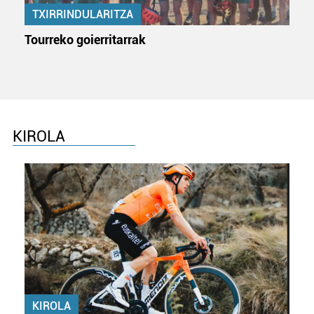
TXIRRINDULARITZA
Tourreko goierritarrak
KIROLA
KIROLA