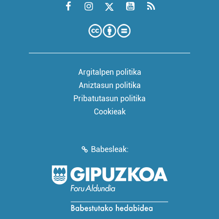
Argitalpen politika
Aniztasun politika
Pribatutasun politika
Cookieak
Babesleak: