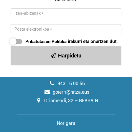
Pribatutasun Politika
irakurri eta onartzen dut.
Harpidetu
943 16 00 56
goierri@hitza.eus
Oriamendi, 32 – BEASAIN
Nor gara