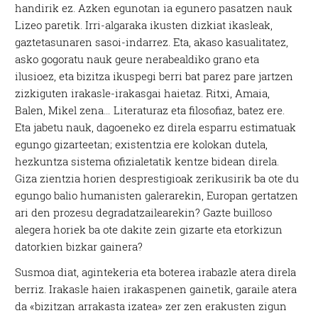
handirik ez. Azken egunotan ia egunero pasatzen nauk
Lizeo paretik. Irri-algaraka ikusten dizkiat ikasleak,
gaztetasunaren sasoi-indarrez. Eta, akaso kasualitatez,
asko gogoratu nauk geure nerabealdiko grano eta
ilusioez, eta bizitza ikuspegi berri bat parez pare jartzen
zizkiguten irakasle-irakasgai haietaz. Ritxi, Amaia,
Balen, Mikel zena… Literaturaz eta filosofiaz, batez ere.
Eta jabetu nauk, dagoeneko ez direla esparru estimatuak
egungo gizarteetan; existentzia ere kolokan dutela,
hezkuntza sistema ofizialetatik kentze bidean direla.
Giza zientzia horien desprestigioak zerikusirik ba ote du
egungo balio humanisten galerarekin, Europan gertatzen
ari den prozesu degradatzailearekin? Gazte builloso
alegera horiek ba ote dakite zein gizarte eta etorkizun
datorkien bizkar gainera?
Susmoa diat, agintekeria eta boterea irabazle atera direla
berriz. Irakasle haien irakaspenen gainetik, garaile atera
da «bizitzan arrakasta izatea» zer zen erakusten zigun