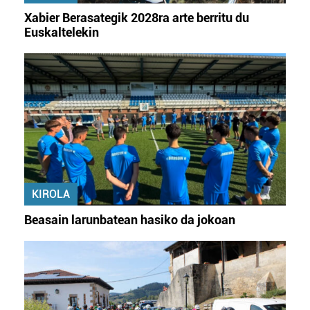
Xabier Berasategik 2028ra arte berritu du
Euskaltelekin
KIROLA
Beasain larunbatean hasiko da jokoan