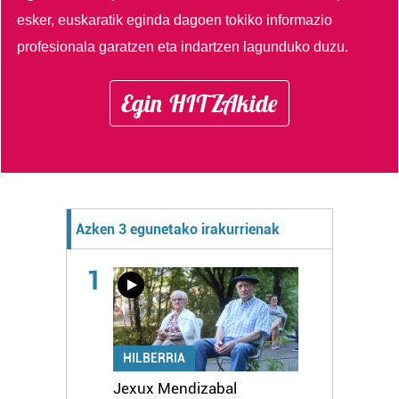
esker, euskaratik eginda dagoen tokiko informazio
profesionala garatzen eta indartzen lagunduko duzu.
Egin HITZAkide
Azken 3 egunetako irakurrienak
1
HILBERRIA
Jexux Mendizabal