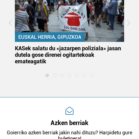
EUSKAL HERRIA, GIPUZKOA
KASek salatu du «jazarpen poliziala» jasan
Pa
dutela gose direnei ogitartekoak
da
emateagatik
«s
Azken berriak
Goierriko azken berriak jakin nahi dituzu? Harpidetu gure
buletinera!