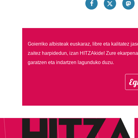
Goierriko albisteak euskaraz, libre eta kalitatez ja
zaitez harpidedun, izan HITZAkide!
Zure ekarpenar
garatzen eta indartzen lagunduko duzu.
Eg