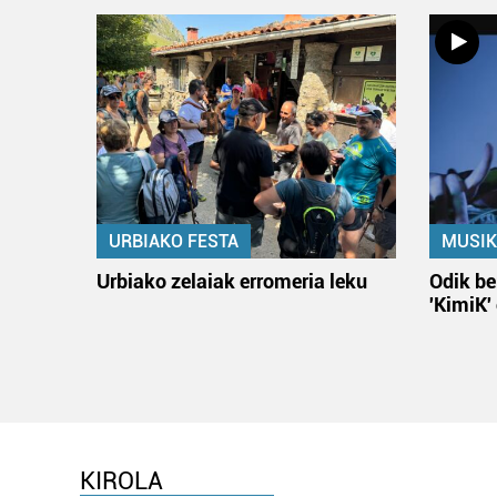
URBIAKO FESTA
MUSIK
Urbiako zelaiak erromeria leku
Odik be
'KimiK'
KIROLA