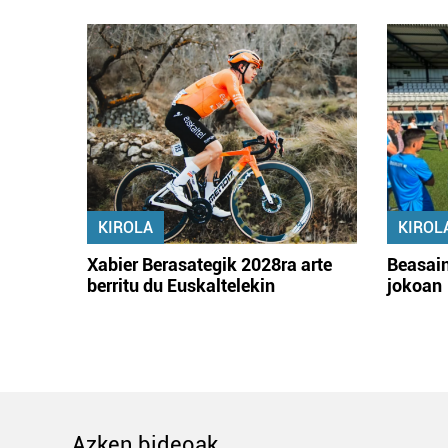
KIROLA
KIROL
Xabier Berasategik 2028ra arte
Beasain
berritu du Euskaltelekin
jokoan
Azken bideoak