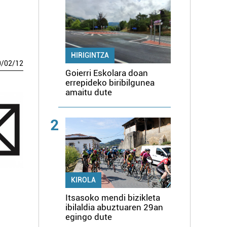
HIRIGINTZA
0
/
02
/
12
Goierri Eskolara doan
errepideko biribilgunea
amaitu dute
2
KIROLA
Itsasoko mendi bizikleta
ibilaldia abuztuaren 29an
egingo dute