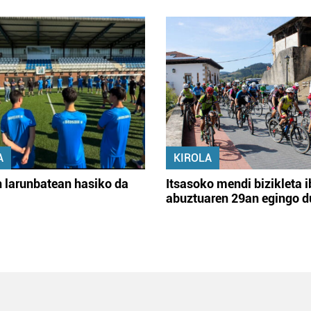
A
KIROLA
 larunbatean hasiko da
Itsasoko mendi bizikleta i
abuztuaren 29an egingo d