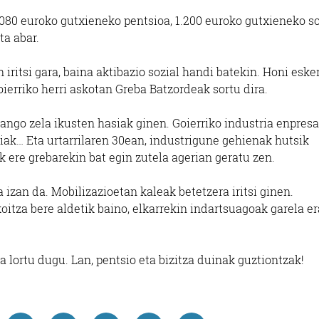
.080 euroko gutxieneko pentsioa, 1.200 euroko gutxieneko so
ta abar.
iritsi gara, baina aktibazio sozial handi batekin. Honi esker
ierriko herri askotan Greba Batzordeak sortu dira.
ango zela ikusten hasiak ginen. Goierriko industria enpresa
iak… Eta urtarrilaren 30ean, industrigune gehienak hutsik
k ere grebarekin bat egin zutela agerian geratu zen.
zan da. Mobilizazioetan kaleak betetzera iritsi ginen.
oitza bere aldetik baino, elkarrekin indartsuagoak garela e
lortu dugu. Lan, pentsio eta bizitza duinak guztiontzak!