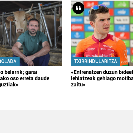
BOLADA
TXIRRINDULARITZA
o belarrik; garai
«Entrenatzen duzun bidee
ako oso erreta daude
lehiatzeak gehiago motib
guztiak»
zaitu»