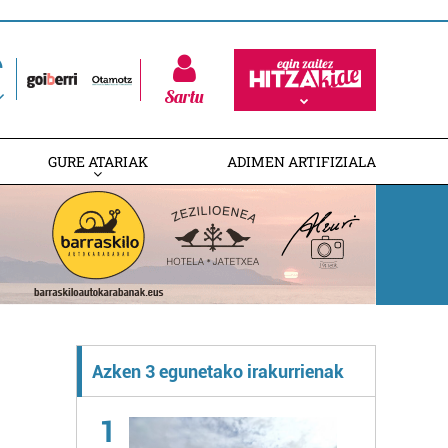
Sartu
GURE ATARIAK
ADIMEN ARTIFIZIALA
Azken 3 egunetako irakurrienak
1