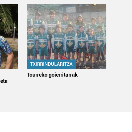
TXIRRINDULARITZA
:
Tourreko goierritarrak
eta
k