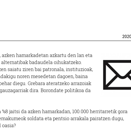
202
n, azken hamarkadetan azkartu den lan eta
a alternatibak badaudela oihukatzeko.
n saiatu ziren bai patronala, instituzioak,
badakigu noren mesedetan dagoen, baina
 behar diegu. Grebara ateratzeko arrazoiak
gauzagarriak dira. Borondate politikoa da
 %8 jaitsi da azken hamarkadan, 100.000 herritarretik gora
 emakumeok soldata eta pentsio arrakala pairatzen dugu,
l oasia?