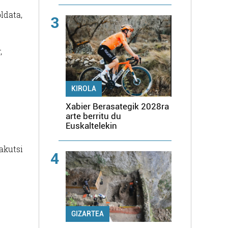
ldata,
3
,
KIROLA
Xabier Berasategik 2028ra
arte berritu du
Euskaltelekin
rakutsi
4
GIZARTEA