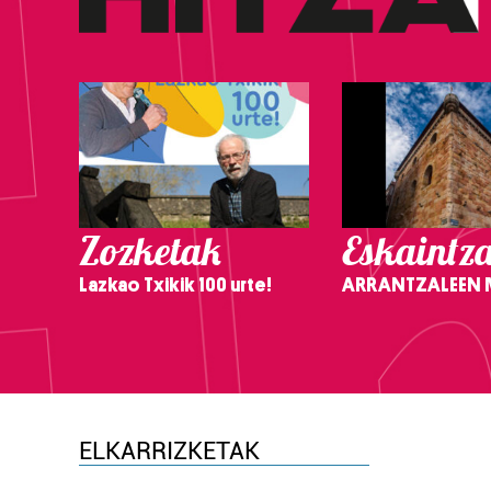
Zozketak
Eskaintz
Lazkao Txikik 100 urte!
ARRANTZALEEN
ELKARRIZKETAK