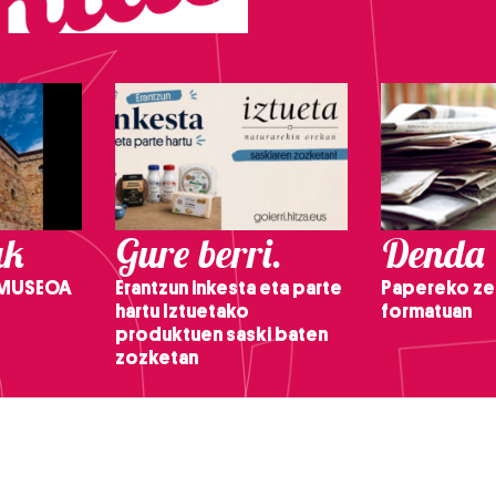
ak
Gure berri.
Denda
 MUSEOA
Erantzun inkesta eta parte
Papereko ze
hartu Iztuetako
formatuan
produktuen saski baten
zozketan