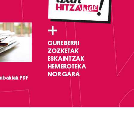
+
GURE BERRI
ZOZKETAK
ESKAINTZAK
HEMEROTEKA
NOR GARA
nbakiak PDF