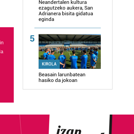
Neandertalen kultura
ezagutzeko aukera, San
Adrianera bisita gidatua
eginda
5
in
la
KIROLA
Beasain larunbatean
hasiko da jokoan