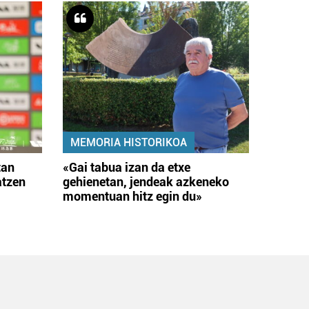
MEMORIA HISTORIKOA
tan
«Gai tabua izan da etxe
atzen
gehienetan, jendeak azkeneko
momentuan hitz egin du»