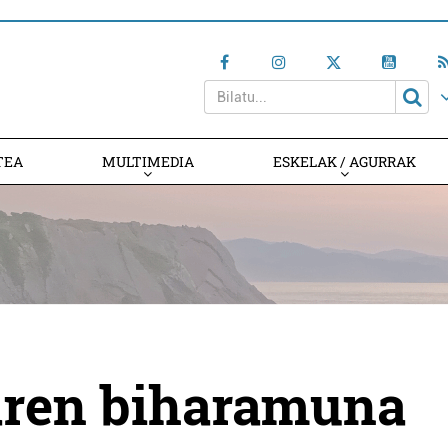
TEA
MULTIMEDIA
ESKELAK / AGURRAK
aren biharamuna