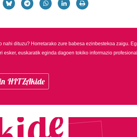
so nahi dituzu?
Horretarako zure babesa ezinbestekoa zaigu. Eg
i esker, euskaratik eginda dagoen tokiko informazio profesiona
in HITZAkide