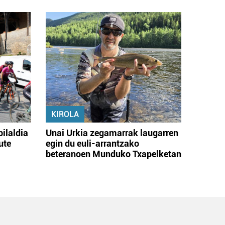
KIROLA
bilaldia
Unai Urkia zegamarrak laugarren
ute
egin du euli-arrantzako
beteranoen Munduko Txapelketan