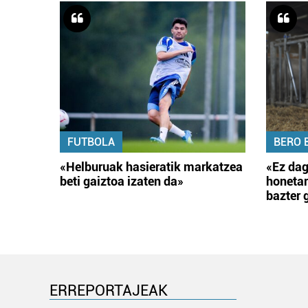
FUTBOLA
BERO 
«Helburuak hasieratik markatzea
«Ez dag
beti gaiztoa izaten da»
honetar
bazter 
ERREPORTAJEAK