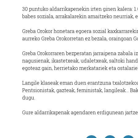
30 puntuko aldarrikapenekin irten ginen kalera: 1
babes soziala, arrakalarekin amaitzeko neurriak, e
Greba Orokor honetara egoera sozial kaxkarrarekin 
aurreko Greba Orokorretan ez bezala, oraingoan Go
Greba Orokorraren bezperatan jarraipena zabala iz
nagusienak, ikastetxeak, udaletxeak, saltoki hand
egoteaz gain, herrietako merkatariek eta ostalarie
Langile klaseak eman duen erantzuna txalotzekoa i
Pentsionistak, gazteak, feministak, langileak… Bak
dugu.
Gure aldarrikapenak agendaren erdigunean jartzea 