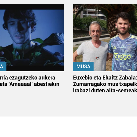
A
MUSA
rria ezagutzeko aukera
Euxebio eta Ekaitz Zabala
 eta 'Amaaaa!' abestiekin
Zumarragako mus txapelk
irabazi duten aita-semea