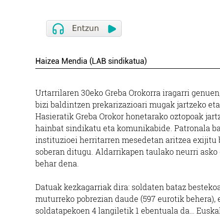
Haizea Mendia (LAB sindikatua)
Urtarrilaren 30eko Greba Orokorra iragarri genue
bizi baldintzen prekarizazioari mugak jartzeko et
Hasieratik Greba Orokor honetarako oztopoak jartze
hainbat sindikatu eta komunikabide. Patronala 
instituzioei herritarren mesedetan aritzea exijitu
soberan ditugu. Aldarrikapen taulako neurri asko 
behar dena.
Datuak kezkagarriak dira: soldaten bataz bestekoa
muturreko pobrezian daude (597 eurotik behera),
soldatapekoen 4 langiletik 1 ebentuala da… Euska