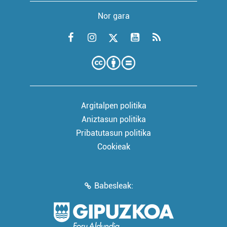
Nor gara
Argitalpen politika
Aniztasun politika
Pribatutasun politika
Cookieak
Babesleak: