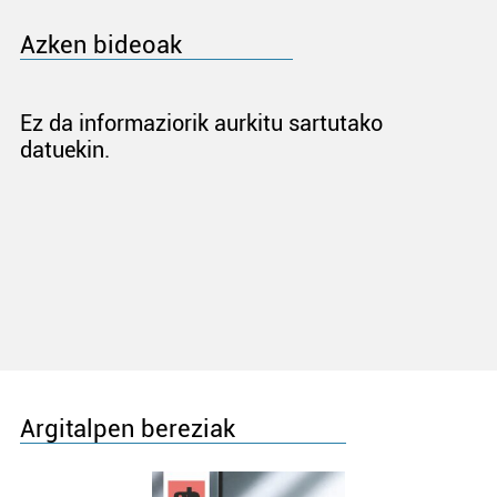
Azken bideoak
Ez da informaziorik aurkitu sartutako
datuekin.
Argitalpen bereziak