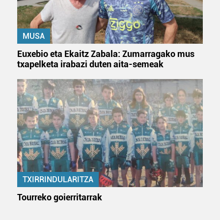
erabiltzeko baimen esplizitua ematen diguzu.
Gehiago
irakurri
MUSA
Euxebio eta Ekaitz Zabala: Zumarragako mus
txapelketa irabazi duten aita-semeak
TXIRRINDULARITZA
Tourreko goierritarrak