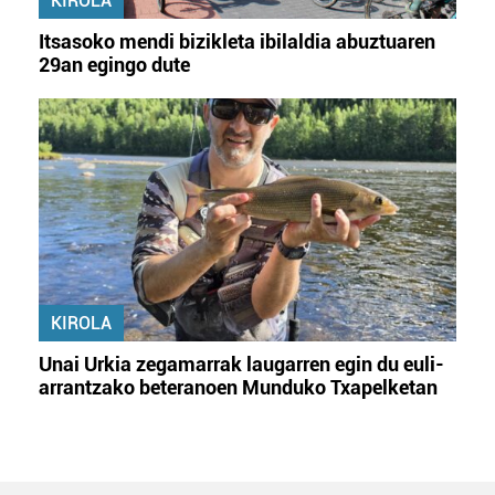
KIROLA
Itsasoko mendi bizikleta ibilaldia abuztuaren
29an egingo dute
KIROLA
Unai Urkia zegamarrak laugarren egin du euli-
arrantzako beteranoen Munduko Txapelketan