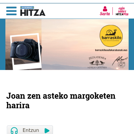
Sartu
Joan zen asteko margoketen
harira