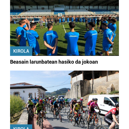
KIROLA
Beasain larunbatean hasiko da jokoan