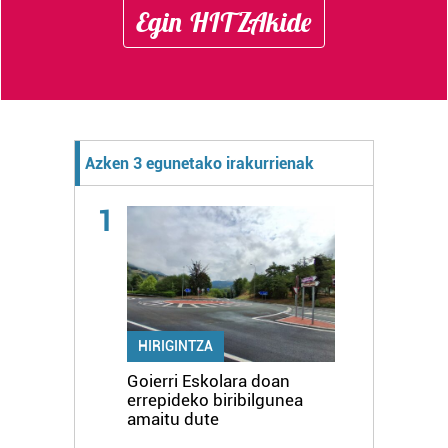
Egin HITZAkide
Azken 3 egunetako irakurrienak
1
HIRIGINTZA
Goierri Eskolara doan
errepideko biribilgunea
amaitu dute