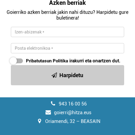
Azken berriak
Goierriko azken berriak jakin nahi dituzu? Harpidetu gure
buletinera!
Pribatutasun Politika
irakurri eta onartzen dut.
Harpidetu
943 16 00 56
goierri@hitza.eus
Oriamendi, 32 – BEASAIN