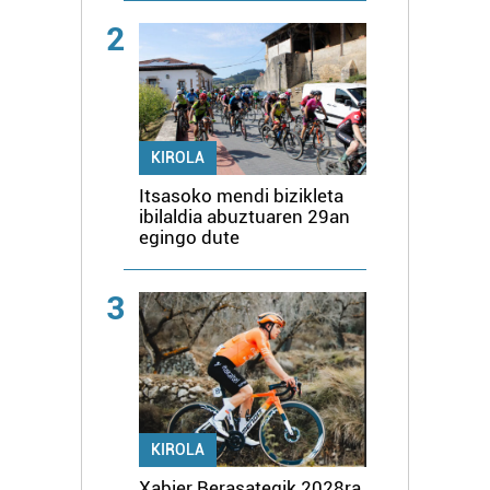
2
KIROLA
Itsasoko mendi bizikleta
ibilaldia abuztuaren 29an
egingo dute
3
KIROLA
Xabier Berasategik 2028ra