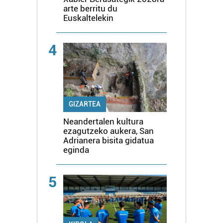
arte berritu du
Euskaltelekin
4
GIZARTEA
Neandertalen kultura
ezagutzeko aukera, San
Adrianera bisita gidatua
eginda
5