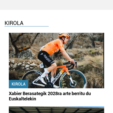
KIROLA
KIROLA
Xabier Berasategik 2028ra arte berritu du
Euskaltelekin