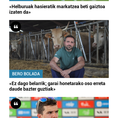
«Helburuak hasieratik markatzea beti gaiztoa
izaten da»
BERO BOLADA
«Ez dago belarrik; garai honetarako oso erreta
daude bazter guztiak»