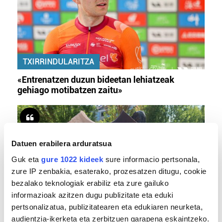
TXIRRINDULARITZA
«Entrenatzen duzun bideetan lehiatzeak
gehiago motibatzen zaitu»
Datuen erabilera arduratsua
Guk eta
gure 1022 kideek
sure informacio pertsonala,
zure IP zenbakia, esaterako, prozesatzen ditugu, cookie
bezalako teknologiak erabiliz eta zure gailuko
informazioak azitzen dugu publizitate eta eduki
MEMORIA HISTORIKOA
pertsonalizatua, publizitatearen eta edukiaren neurketa,
audientzia-ikerketa eta zerbitzuen garapena eskaintzeko.