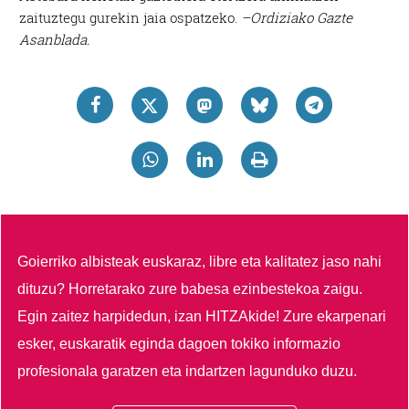
zaituztegu gurekin jaia ospatzeko.
–Ordiziako Gazte
Asanblada.
Goierriko albisteak euskaraz, libre eta kalitatez jaso nahi
dituzu?
Horretarako zure babesa ezinbestekoa zaigu.
Egin zaitez harpidedun, izan HITZAkide!
Zure ekarpenari
esker, euskaratik eginda dagoen tokiko informazio
profesionala garatzen eta indartzen lagunduko duzu.