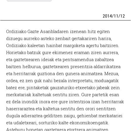
2014
/
11
/
12
Ordiziako Gazte Asanbladaren izenean hitz egiten
dizuegu aurreko asteko zenbait gertakariren harira,
Ordiziako kaleetan hainbat margoketa agertu baitziren.
Horietako batzuk gure ekimenez eraman ziren aurrera,
eta gaztetxearen ideiak eta pentsamendua zabaltzea
baitzen helburua, gaztetxearen presentzia aldarrikatzea
eta herritarrak guztiona den gunera animatzea. Mezua,
ordea, ez zen guk nahi bezala interpretatu, moduagatik
batez ere; pintaketak gauzaturiko etxeetako jabeak zein
merkatariak kaltetuak sentitu ziren. Gure partetik esan
ez dela inondik inora ere gure intentzioa izan herritarrak
haserraraztea eta kaltetua sentitu den orori sentitzen
dugula adieraztea gelditzen zaigu, gehienbat merkatariei
eta udaletxeari, sorturiko kalte ekonomikoengatik.
Asteburu honetan gaztetxera etortzera animatzen