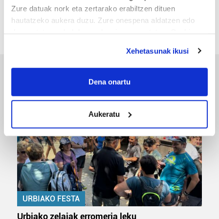
«Gai tabua izan da etxe gehienetan, jendeak
Zure datuak nork eta zertarako erabiltzen dituen
azkeneko momentuan hitz egin du»
hautatzeko aukera duzu. Zure onespena aldatzen edo
deuseztatzen ahal duzu edozein momentutan, Cookie
deklaraziotik edo Privacy triggerean klikatuz.
Xehetasunak ikusi
If you allow, we would also like to:
ERREPORTAJEAK
Collect information about your geographical
Dena onartu
location which can be accurate to within several
meters
Aukeratu
Identify your device by actively scanning it for
specific characteristics (fingerprinting)
Find out more about how your personal data is processed
and set your preferences in the
details section
.
Guk eta gure bazkideek zure datu pertsonalak
prozesatzen ditugu, zure IP zenbakia, besteak beste,
URBIAKO FESTA
teknologia erabiliz, cookieak adibidez, iragarki eta eduki
pertsonalizatuak eskaintzeko, iragarkiak eta edukia
Urbiako zelaiak erromeria leku