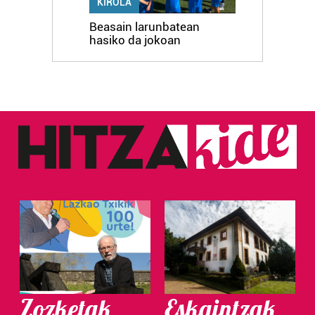
KIROLA
Beasain larunbatean
hasiko da jokoan
Zozketak
Eskaintzak