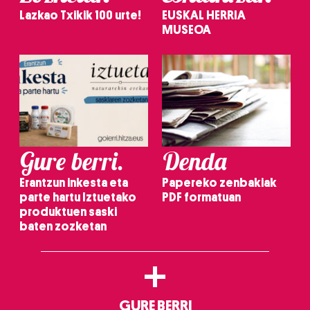
Lazkao Txikik 100 urte!
EUSKAL HERRIA
MUSEOA
Gure berri.
Denda
Erantzun inkesta eta
Papereko zenbakiak
parte hartu Iztuetako
PDF formatuan
produktuen saski
baten zozketan
+
GURE BERRI