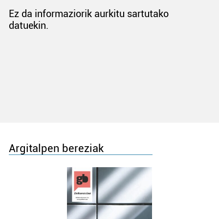
Ez da informaziorik aurkitu sartutako
datuekin.
Argitalpen bereziak