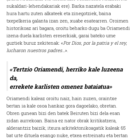
sukaldari-lehendakariak ere). Barka nazatela erabaki
hura hartu zuten alkateek eta zinegotziek, baina
txepelkeria galanta izan zen, xuabe esatearren. Oroimen
historikoaz ari bagara, oroitu beharko dugu ba Oriamendi
izena duela karlisten ereserkiak, garai bateko ume
guztiek buruz zekitenak: «
Por Dios, por la patria y el rey,
lucharon nuestros padres…
».
«Tertzio Oriamendi, herriko kale luzeena
da,
errekete karlisten omenez bataiatua»
Oriamendi kaleaz oroitu naiz, hain zuzen, oraintxe
bertan ia kale osoa hankaz gora dagoelako, obretan.
Obren gunean bizi den batek Beiruten bizi dela esan
zidan aurrekoan. Baina ez nator obrak kritikatzera,
alderantziz baizik; itxura arkitektonikoagatik kaleak 65
bat urte dituela esango nuke, etxea estreinatu eta bertan