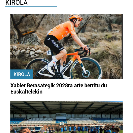
KIROLA
KIROLA
Xabier Berasategik 2028ra arte berritu du
Euskaltelekin