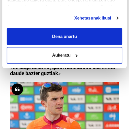
deuseztatzen ahal duzu edozein momentutan, Cookie
deklaraziotik edo Privacy triggerean klikatuz.
Xehetasunak ikusi
If you allow, we would also like to:
Collect information about your geographical
Dena onartu
location which can be accurate to within several
meters
Aukeratu
Identify your device by actively scanning it for
BERO BOLADA
specific characteristics (fingerprinting)
«Ez dago belarrik; garai honetarako oso erreta
Find out more about how your personal data is processed
daude bazter guztiak»
and set your preferences in the
details section
.
Guk eta gure bazkideek zure datu pertsonalak
prozesatzen ditugu, zure IP zenbakia, besteak beste,
teknologia erabiliz, cookieak adibidez, iragarki eta eduki
pertsonalizatuak eskaintzeko, iragarkiak eta edukia
neurtzeko, jendeari buruzko informazioa biltzeko eta
produktuak garatzeko. Zure datuak nork eta zertarako