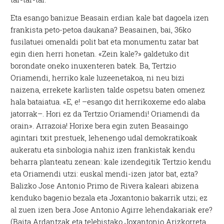
Eta esango banizue Beasain erdian kale bat dagoela izen
frankista peto-petoa daukana? Beasainen, bai, 36ko
fusilatuei omenaldi polit bat eta monumentu zatar bat
egin dien herri honetan. «Zein kale?» galdetuko dit
borondate oneko inuxenteren batek. Ba, Tertzio
Oriamendi, herriko kale luzeenetakoa, ni neu bizi
naizena, errekete karlisten talde ospetsu baten omenez
hala bataiatua. «E, e! –esango dit herrikoxeme edo alaba
jatorrak–. Hori ez da Tertzio Oriamendi! Oriamendi da
orain». Arrazoia! Horixe bera egin zuten Beasaingo
agintari txit prestuek, lehenengo udal demokratikoak
aukeratu eta sinbologia nahiz izen frankistak kendu
beharra planteatu zenean: kale izendegitik Tertzio kendu
eta Oriamendi utzi: euskal mendi-izen jator bat, ezta?
Balizko Jose Antonio Primo de Rivera kaleari abizena
kenduko bagenio bezala eta Joxantonio bakarrik utzi; ez
al zuen izen bera Jose Antonio Agirre lehendakariak ere?
(Baita Ardantzak eta telebistako Joxantonio Arizkorreta