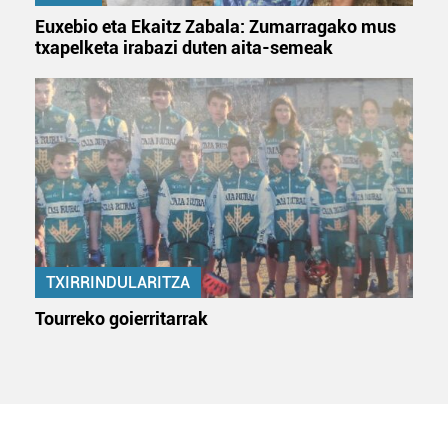
Euxebio eta Ekaitz Zabala: Zumarragako mus
txapelketa irabazi duten aita-semeak
TXIRRINDULARITZA
Tourreko goierritarrak