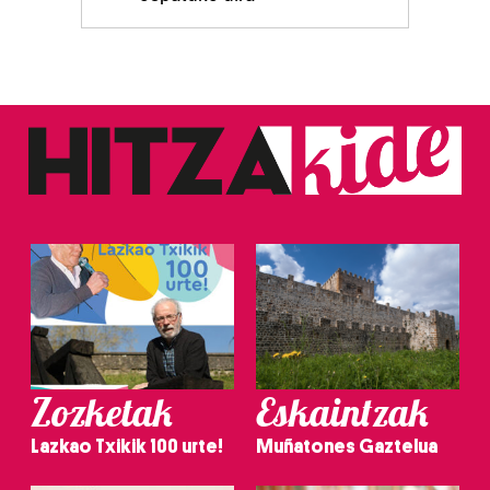
Zozketak
Eskaintzak
Lazkao Txikik 100 urte!
Muñatones Gaztelua