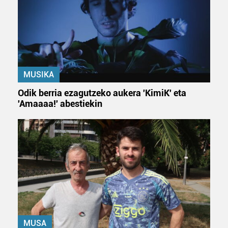
MUSIKA
Odik berria ezagutzeko aukera 'KimiK' eta
'Amaaaa!' abestiekin
MUSA