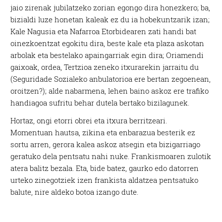
jaio zirenak jubilatzeko zorian egongo dira honezkero; ba,
bizialdi luze honetan kaleak ez du ia hobekuntzarik izan;
Kale Nagusia eta Nafarroa Etorbidearen zati handi bat
oinezkoentzat egokitu dira, beste kale eta plaza askotan
arbolak eta bestelako apaingarriak egin dira; Oriamendi
gaixoak, ordea, Tertzioa zeneko itxurarekin jarraitu du
(Seguridade Sozialeko anbulatorioa ere bertan zegoenean,
oroitzen?); alde nabarmena, lehen baino askoz ere trafiko
handiagoa sufritu behar dutela bertako bizilagunek.
Hortaz, ongi etorri obrei eta itxura berritzeari.
Momentuan hautsa, zikina eta enbarazua besterik ez
sortu arren, gerora kalea askoz atsegin eta bizigarriago
geratuko dela pentsatu nahi nuke. Frankismoaren zulotik
atera balitz bezala. Eta, bide batez, gaurko edo datorren
urteko zinegotziek izen frankista aldatzea pentsatuko
balute, nire aldeko botoa izango dute.