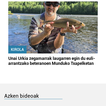
KIROLA
Unai Urkia zegamarrak laugarren egin du euli-
arrantzako beteranoen Munduko Txapelketan
Azken bideoak