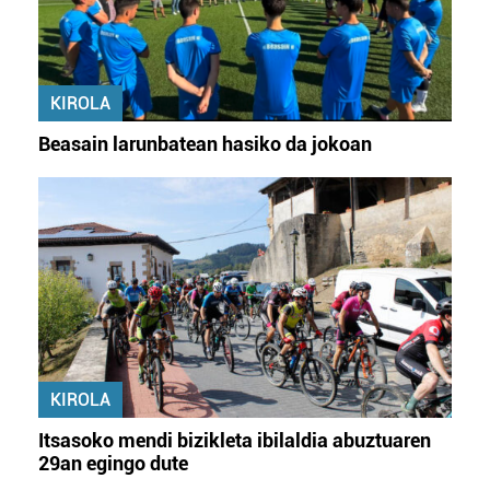
KIROLA
Beasain larunbatean hasiko da jokoan
KIROLA
Itsasoko mendi bizikleta ibilaldia abuztuaren
29an egingo dute