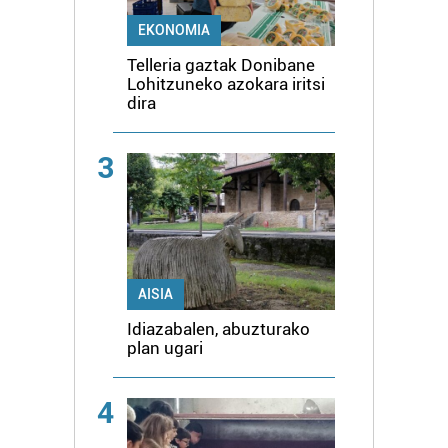
EKONOMIA
Telleria gaztak Donibane
Lohitzuneko azokara iritsi
dira
3
AISIA
Idiazabalen, abuzturako
plan ugari
4