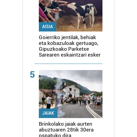
AISIA
Goierriko jentilak, behiak
eta kobazuloak gertuago,
Gipuzkoako Parketxe
Sarearen eskaintzari esker
5
JAIAK
Brinkolako jaiak aurten
abuztuaren 28tik 30era
ospatuko dira