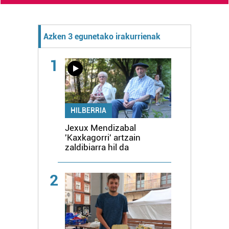
Azken 3 egunetako irakurrienak
1
HILBERRIA
Jexux Mendizabal
'Kaxkagorri' artzain
zaldibiarra hil da
2