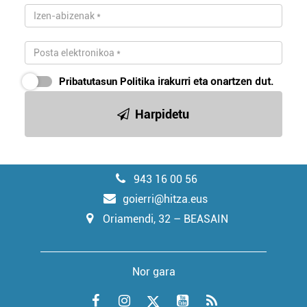
Pribatutasun Politika
irakurri eta onartzen dut.
Harpidetu
943 16 00 56
goierri@hitza.eus
Oriamendi, 32 – BEASAIN
Nor gara