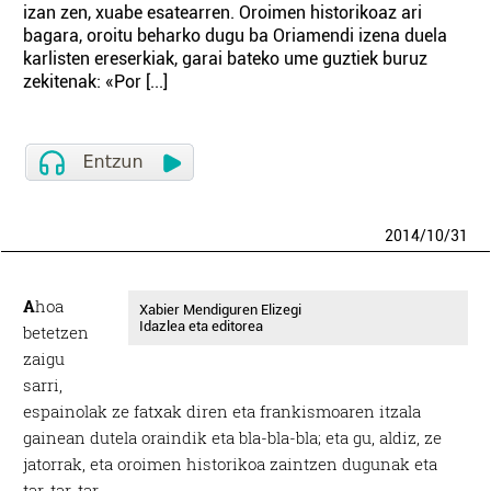
izan zen, xuabe esatearren. Oroimen historikoaz ari
bagara, oroitu beharko dugu ba Oriamendi izena duela
karlisten ereserkiak, garai bateko ume guztiek buruz
zekitenak: «Por [...]
2014
/
10
/
31
A
hoa
Xabier Mendiguren Elizegi
Idazlea eta editorea
betetzen
zaigu
sarri,
espainolak ze fatxak diren eta frankismoaren itzala
gainean dutela oraindik eta bla-bla-bla; eta gu, aldiz, ze
jatorrak, eta oroimen historikoa zaintzen dugunak eta
tar-tar-tar.