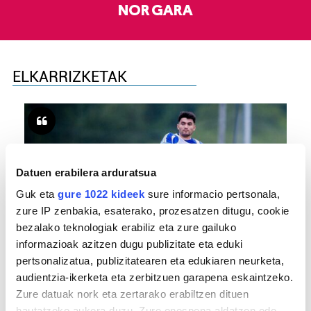
NOR GARA
ELKARRIZKETAK
Datuen erabilera arduratsua
Guk eta
gure 1022 kideek
sure informacio pertsonala,
zure IP zenbakia, esaterako, prozesatzen ditugu, cookie
bezalako teknologiak erabiliz eta zure gailuko
informazioak azitzen dugu publizitate eta eduki
FUTBOLA
pertsonalizatua, publizitatearen eta edukiaren neurketa,
«Helburuak hasieratik markatzea beti gaiztoa
audientzia-ikerketa eta zerbitzuen garapena eskaintzeko.
izaten da»
Zure datuak nork eta zertarako erabiltzen dituen
hautatzeko aukera duzu. Zure onespena aldatzen edo