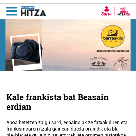
Sartu
Kale frankista bat Beasain
erdian
Ahoa betetzen zaigu sarri, espainolak ze fatxak diren eta
frankismoaren itzala gainean dutela oraindik eta bla-
bla-bla; eta gu, aldiz, ze jatorrak, eta oroimen historikoa