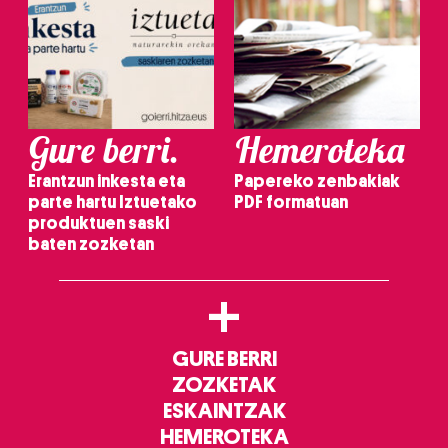
Gure berri.
Hemeroteka
Erantzun inkesta eta
Papereko zenbakiak
parte hartu Iztuetako
PDF formatuan
produktuen saski
baten zozketan
+
GURE BERRI
ZOZKETAK
ESKAINTZAK
HEMEROTEKA