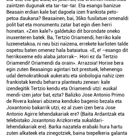
zaintzen dugunak eta tar-tar-tar. Eta esango banizue
Beasain erdian kale bat dagoela izen frankista peto-
petoa daukana? Beasainen, bai, 36ko fusilatuei omenaldi
polit bat eta monumentu zatar bat egin dien herri
honetan. «Zein kale?» galdetuko dit borondate oneko
inuxenteren batek. Ba, Tertzio Oriamendi, herriko kale
luzeenetakoa, ni neu bizi naizena, errekete karlisten talde
ospetsu baten omenez hala bataiatua. «E, e! –esango dit
herrikoxeme edo alaba jatorrak–. Hori ez da Tertzio
Oriamendi! Oriamendi da orain». Arrazoia! Horixe bera
egin zuten Beasaingo agintari txit prestuek, lehenengo
udal demokratikoak aukeratu eta sinbologia nahiz izen
frankistak kendu beharra planteatu zenean: kale
izendegitik Tertzio kendu eta Oriamendi utzi: euskal
mendi-izen jator bat, ezta? Balizko Jose Antonio Primo
de Rivera kaleari abizena kenduko bagenio bezala eta
Joxantonio bakarrik utzi; ez al zuen izen bera Jose
Antonio Agirre lehendakariak ere? (Baita Ardantzak eta
telebistako Joxantonio Arizkorreta sukaldari-
lehendakariak ere). Barka nazatela erabaki hura hartu
zuten alkateek eta zinegotziek, baina txepelkeria galanta