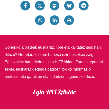
Goierriko albisteak euskaraz, libre eta kalitatez jaso nahi
dituzu?
Horretarako zure babesa ezinbestekoa zaigu.
Egin zaitez harpidedun, izan HITZAkide!
Zure ekarpenari
esker, euskaratik eginda dagoen tokiko informazio
profesionala garatzen eta indartzen lagunduko duzu.
Egin HITZAkide