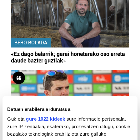
BERO BOLADA
«Ez dago belarrik; garai honetarako oso erreta
daude bazter guztiak»
Datuen erabilera arduratsua
Guk eta
gure 1022 kideek
sure informacio pertsonala,
zure IP zenbakia, esaterako, prozesatzen ditugu, cookie
TXIRRINDULARITZA
bezalako teknologiak erabiliz eta zure gailuko