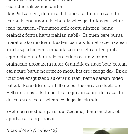
esan duenak ez nau aurten
ikusi!». Izan ere, denboraldi hasiera aldrebesa izan du
Ibarbiak, pneumoniak jota hilabetez geldirik egon behar
izan baitzuen. «Pneumoniatik osatu nintzen, baina
oraindik forma hartu nahian nabil». Ez zuen bere burua
maratoirako moduan ikusten, baina kilometro bertikalean
«badaezpada» izena emanda zegoen, eta aurten proba
egin nahi du. «Bertikaletan ibilitakoa naiz baino
oraingoan probatzera nator. Oraindik ez nago bete-betean
eta neure burua neurtzeko modu bat ere izango da». Ez du
ibilbidea ezagutzeko aukerarik izan, baina sarean bideo
batzuk ikusi ditu, eta «ibilbide polita» ematen duela dio.
Helburua «lasterketa polit bat egitea» izango dela azaldu
du, batez ere bete-betean ez dagoela jakinda.
«Helmuga moduan jarria dut Zegama; dena ematera eta
apurtzera joango naiz»
Imanol Goñi (Iruñea-Ea)