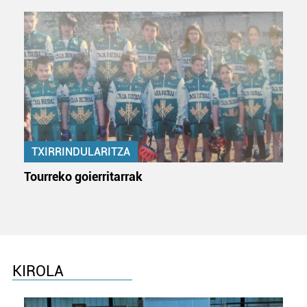
TXIRRINDULARITZA
Tourreko goierritarrak
KIROLA