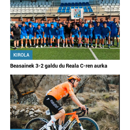
KIROLA
Beasainek 3-2 galdu du Reala C-ren aurka