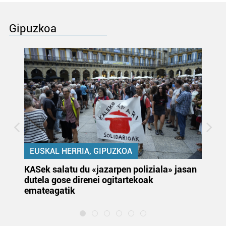
Gipuzkoa
EUSKAL HERRIA, GIPUZKOA
KASek salatu du «jazarpen poliziala» jasan
Pa
dutela gose direnei ogitartekoak
da
emateagatik
«s