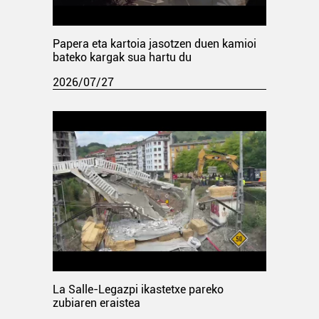
Papera eta kartoia jasotzen duen kamioi
bateko kargak sua hartu du
2026/07/27
La Salle-Legazpi ikastetxe pareko
zubiaren eraistea