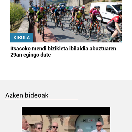
KIROLA
Itsasoko mendi bizikleta ibilaldia abuztuaren
29an egingo dute
Azken bideoak