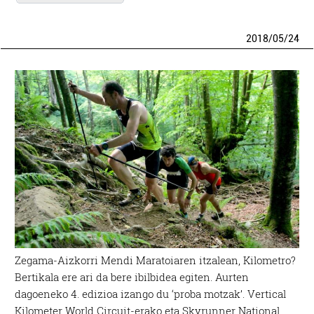
2018
/
05
/
24
Zegama-Aizkorri Mendi Maratoiaren itzalean, Kilometro?
Bertikala ere ari da bere ibilbidea egiten. Aurten
dagoeneko 4. edizioa izango du ‘proba motzak’. Vertical
Kilometer World Circuit-erako eta Skyrunner National