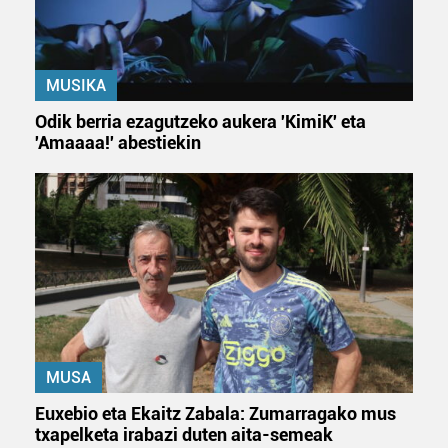
fitxategiak erabiltzen ditu. Zure esperientzia eta
zerbitzuak hobetzeko asmoz, cookie teknologiaz
baliatzen gara. Ohar hau onartuz gero, teknologia hori
erabiltzeko baimen esplizitua ematen diguzu.
Gehiago
MUSIKA
irakurri
Odik berria ezagutzeko aukera 'KimiK' eta
'Amaaaa!' abestiekin
MUSA
Euxebio eta Ekaitz Zabala: Zumarragako mus
txapelketa irabazi duten aita-semeak