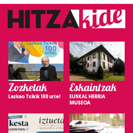
Zozketak
Eskaintzak
Lazkao Txikik 100 urte!
EUSKAL HERRIA
MUSEOA