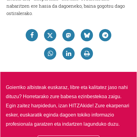
nabaritzen ere hasia da dagoeneko, baina gogotsu dago
ostiralerako.
Goierriko albisteak euskaraz, libre eta kalitatez jaso nahi
dituzu?
Horretarako zure babesa ezinbestekoa zaigu.
Egin zaitez harpidedun, izan HITZAkide!
Zure ekarpenari
esker, euskaratik eginda dagoen tokiko informazio
profesionala garatzen eta indartzen lagunduko duzu.