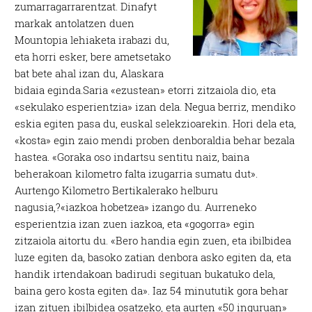
zumarragarrarentzat. Dinafyt
markak antolatzen duen
Mountopia lehiaketa irabazi du,
eta horri esker, bere ametsetako
bat bete ahal izan du, Alaskara
bidaia eginda.Saria «ezustean» etorri zitzaiola dio, eta
«sekulako esperientzia» izan dela. Negua berriz, mendiko
eskia egiten pasa du, euskal selekzioarekin. Hori dela eta,
«kosta» egin zaio mendi proben denboraldia behar bezala
hastea. «Goraka oso indartsu sentitu naiz, baina
beherakoan kilometro falta izugarria sumatu dut».
Aurtengo Kilometro Bertikalerako helburu
nagusia,?«iazkoa hobetzea» izango du. Aurreneko
esperientzia izan zuen iazkoa, eta «gogorra» egin
zitzaiola aitortu du. «Bero handia egin zuen, eta ibilbidea
luze egiten da, basoko zatian denbora asko egiten da, eta
handik irtendakoan badirudi segituan bukatuko dela,
baina gero kosta egiten da». Iaz 54 minututik gora behar
izan zituen ibilbidea osatzeko, eta aurten «50 inguruan»