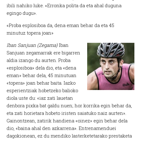
ibili nahiko luke. «Erronka polita da eta ahal duguna
egingo dugu».
«Proba esplosiboa da, dena eman behar da eta 45
minutuz topera joan»
Iban Sanjuan (Zegama)
Iban
Sanjuan zegamarrak ere bigarren
aldia izango du aurten. Proba
«esplosiboa» dela dio, eta «dena
eman» behar dela, 45 minutuan
«topera» joan behar baita. Iazko
esperientziak hobetzeko balioko
diola uste du: «iaz zati lauetan
denbora pixka bat galdu nuen; hor korrika egin behar da,
eta zati horietara hobeto iristen saiatuko naiz aurten».
Gainontzean, zatirik handiena «oinez» egin behar dela
dio, «baina ahal den azkarrena». Entrenamenduei
dagokionean, ez du mendiko lasterketetarako prestaketa