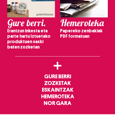
Gure berri.
Hemeroteka
Erantzun inkesta eta
Papereko zenbakiak
parte hartu Iztuetako
PDF formatuan
produktuen saski
baten zozketan
+
GURE BERRI
ZOZKETAK
ESKAINTZAK
HEMEROTEKA
NOR GARA