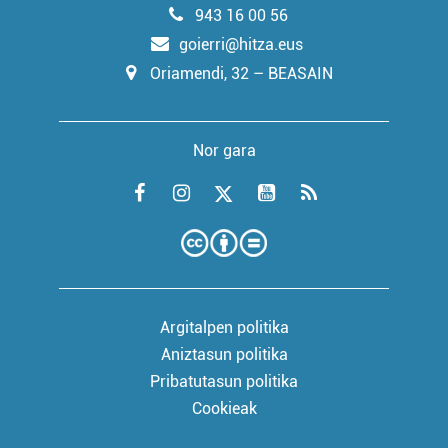
943 16 00 56
goierri@hitza.eus
Oriamendi, 32 – BEASAIN
Nor gara
Argitalpen politika
Aniztasun politika
Pribatutasun politika
Cookieak