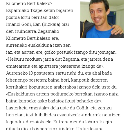
Kilometro Bertikaleko?
Espainiako Txapelketan bigarren
postua lortu berritan dator
Imanol Goñi, Ean (Bizkaia) bizi
den iruindarra. Zegamako
Kilometro Bertikalean ere,
aurreneko euskalduna izan zen
iaz, eta aurten ere, goiko postuak izango ditu jomugan.
«Helburu moduan jarria dut Zegama, eta jarrera dena
ematearena eta apurtzera joatearena izango da».
Aurreneko 10 postuetan sartu nahi du, eta ahal bada,
lehenengo bostetan; baina hori, kanpotik datorren
korrikalari kopuruaren araberakoa izango dela uste du.
«Euskaldunen artean podiumeko borrokan izango naiz,
baina kanpoko asko badatoz ikusi beharko da».
Lasterketa «mentala» dela uste du Goñik, eta zentzu
horretan, iaztik ibilbidea ezagutzeak «indarrak neurtzen
lagundu» diezaiokeela. Entrenamendu laburrak egin
dituela dio, «txisparekin» iristeko. Urduritasuna