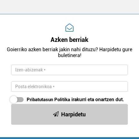
Azken berriak
Goierriko azken berriak jakin nahi dituzu? Harpidetu gure
buletinera!
Pribatutasun Politika
irakurri eta onartzen dut.
Harpidetu