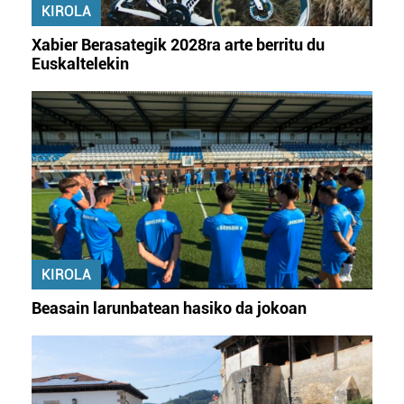
KIROLA
Xabier Berasategik 2028ra arte berritu du
Euskaltelekin
KIROLA
Beasain larunbatean hasiko da jokoan