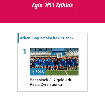
Egin HITZAkide
Azken 3 egunetako irakurrienak
1
KIROLA
Beasainek 3-2 galdu du
Reala C-ren aurka