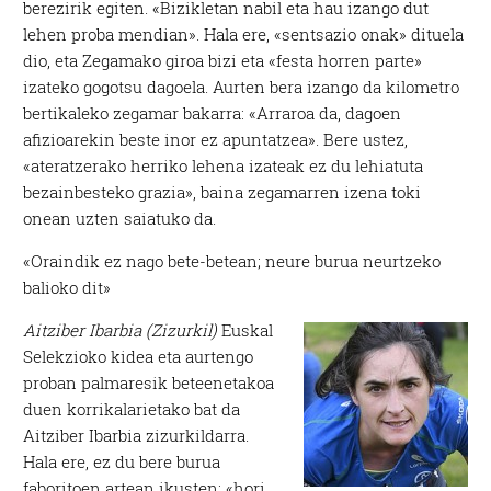
berezirik egiten. «Bizikletan nabil eta hau izango dut
lehen proba mendian». Hala ere, «sentsazio onak» dituela
dio, eta Zegamako giroa bizi eta «festa horren parte»
izateko gogotsu dagoela. Aurten bera izango da kilometro
bertikaleko zegamar bakarra: «Arraroa da, dagoen
afizioarekin beste inor ez apuntatzea». Bere ustez,
«ateratzerako herriko lehena izateak ez du lehiatuta
bezainbesteko grazia», baina zegamarren izena toki
onean uzten saiatuko da.
«Oraindik ez nago bete-betean; neure burua neurtzeko
balioko dit»
Aitziber Ibarbia (Zizurkil)
Euskal
Selekzioko kidea eta aurtengo
proban palmaresik beteenetakoa
duen korrikalarietako bat da
Aitziber Ibarbia zizurkildarra.
Hala ere, ez du bere burua
faboritoen artean ikusten: «hori