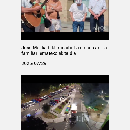
Josu Mujika biktima aitortzen duen agiria
familiari emateko ekitaldia
2026/07/29