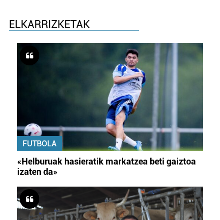
ELKARRIZKETAK
FUTBOLA
«Helburuak hasieratik markatzea beti gaiztoa
izaten da»