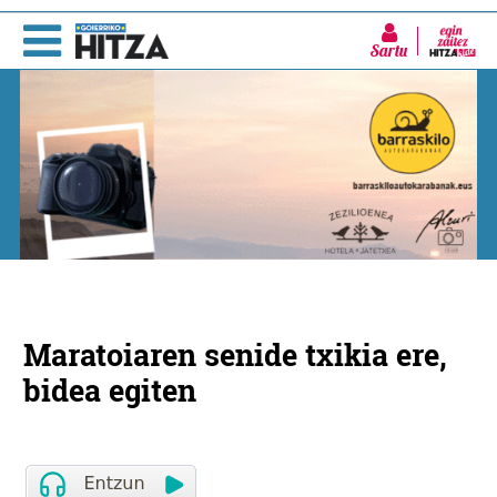
Sartu
Maratoiaren senide txikia ere,
bidea egiten