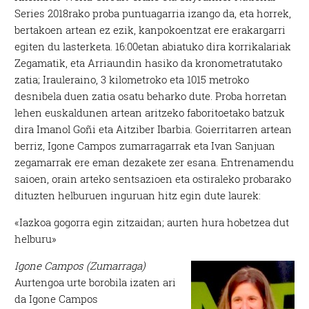
Series 2018rako proba puntuagarria izango da, eta horrek,
bertakoen artean ez ezik, kanpokoentzat ere erakargarri
egiten du lasterketa. 16:00etan abiatuko dira korrikalariak
Zegamatik, eta Arriaundin hasiko da kronometratutako
zatia; Irauleraino, 3 kilometroko eta 1015 metroko
desnibela duen zatia osatu beharko dute. Proba horretan
lehen euskaldunen artean aritzeko faboritoetako batzuk
dira Imanol Goñi eta Aitziber Ibarbia. Goierritarren artean
berriz, Igone Campos zumarragarrak eta Ivan Sanjuan
zegamarrak ere eman dezakete zer esana. Entrenamendu
saioen, orain arteko sentsazioen eta ostiraleko probarako
dituzten helburuen inguruan hitz egin dute laurek:
«Iazkoa gogorra egin zitzaidan; aurten hura hobetzea dut
helburu»
Igone Campos (Zumarraga)
Aurtengoa urte borobila izaten ari
da Igone Campos