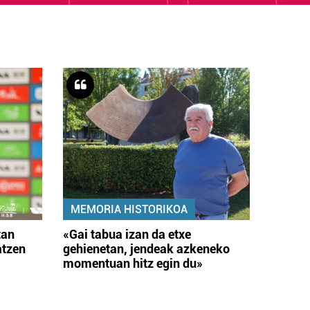
MEMORIA HISTORIKOA
tan
«Gai tabua izan da etxe
atzen
gehienetan, jendeak azkeneko
momentuan hitz egin du»