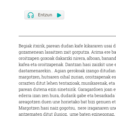
Begiak itxirik, parean dudan kafe kikararen usai 
gozamenean lasaitzen zait gorputza. Arima ere ba
oroitzapen goxoak dakarzki nirera, alboan, banandu
kafea eta oroitzapenak. Dantzan hasi zaizkit une 
dastamenarekin… Agian gerokoak izango ditudan or
margotzen, hutsaren oihal zurian, oroitzapenak e
orrazten ditut lehen tentazioak, musikarenak, eta
parean dutena ezin sinetsirik. Garagardoen joan eto
ederra izan zen hura, dudarik gabe eta besarkada
areagotzen duen une horietako bat bizi genuen eta 
Margotzen hasi naiz gogotsu, nere iraganaren une
antzematen ditut ilusioz, ume baten ezinegonaz, 