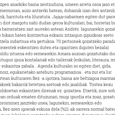
kezpen anarkiko baina zentzuduna, umeen arreta osoa jaso e
a memorian, auzo antzerki batean, dohainik izan den antzezl
ik, harrituta eta liluratuta.
Jajaja
nabarmen egiten dut parr
 diot margotu nahi dudan geroa kulturalari, bai, horretaz b
a barneratzen zait aurreko astean Andrés lagunarekin goza
de bikain baten kontzertua eskaini zitzaigun gipuzkoar areto
 itzela indartsua eta gertukoa. 70 pertsonek gozatzeko parad
dexentek eskeintzen duten eta oparitzen diguten bezala)
n bildu zituena edo semearekin Amara auzoan gozatutako d
tugun ipuia kontalariak edo tailerrak (eskulan, literaura, m
e eskaintza zabala… Agenda kulturalei so egiten diet, gida,
 noiz, egukarietako asteburu programazioa… eta zur eta lur
 artean kulturaren Bez -a igotzea, baina are beltzagoa marma
akoek bakarrik betetzea aretoak edo jaialdiak. Tristea kexu
olikoetan eskaintzen direnak ez gozatzea. Etxetik, zure sof
rean orduak ematen dituzunari, mugi ipurdia eta zoaz, gozat
 oroiminez janzteko unea, lagunekin, semearekin edo
n, Bez-aren igoerak eskusa dela (%21-ak sarrera normal bate