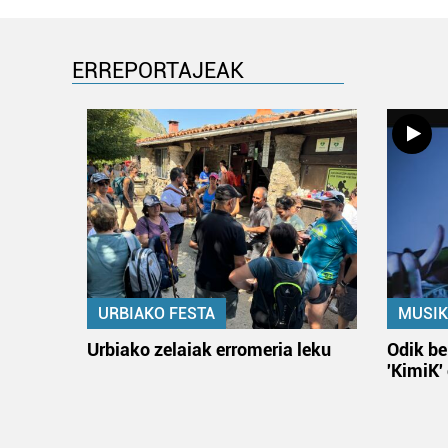
ERREPORTAJEAK
URBIAKO FESTA
MUSIK
Urbiako zelaiak erromeria leku
Odik be
'KimiK'