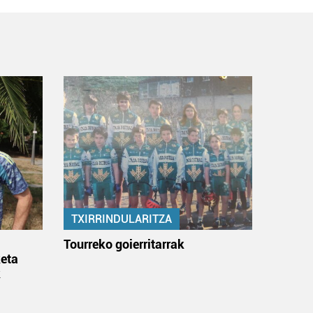
TXIRRINDULARITZA
:
Tourreko goierritarrak
eta
k