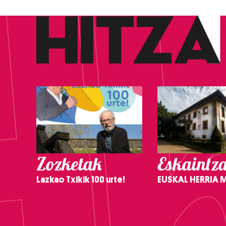
Zozketak
Eskaintz
Lazkao Txikik 100 urte!
EUSKAL HERRIA