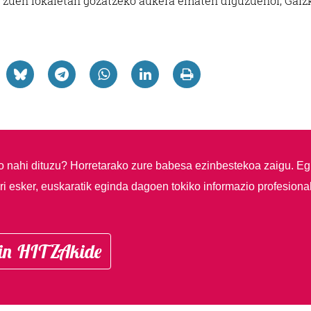
ki zuen lokaletan gozatzeko aukera ematen diguzuenoi, Gaiz
so nahi dituzu?
Horretarako zure babesa ezinbestekoa zaigu. Eg
i esker, euskaratik eginda dagoen tokiko informazio profesiona
in HITZAkide