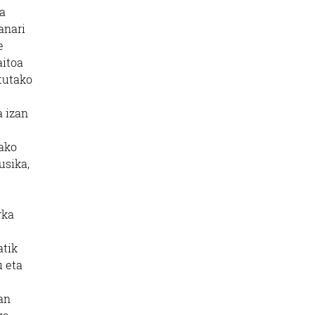
ta
anari
e
aitoa
tutako
a izan
oako
usika,
rka
atik
u eta
an