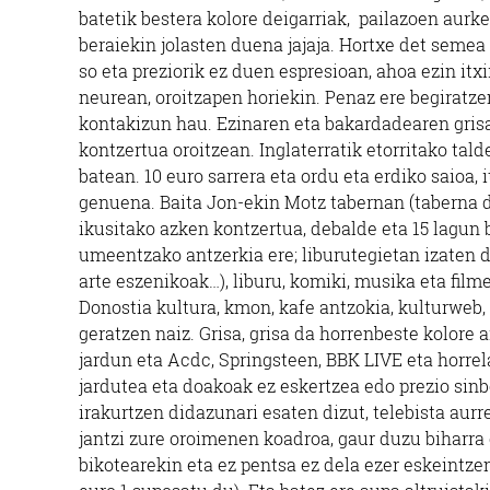
batetik bestera kolore deigarriak, pailazoen aur
beraiekin jolasten duena jajaja. Hortxe det seme
so eta preziorik ez duen espresioan, ahoa ezin itxir
neurean, oroitzapen horiekin. Penaz ere begiratzen
kontakizun hau. Ezinaren eta bakardadearen gris
kontzertua oroitzean. Inglaterratik etorritako tal
batean. 10 euro sarrera eta ordu eta erdiko saioa,
genuena. Baita Jon-ekin Motz tabernan (taberna 
ikusitako azken kontzertua, debalde eta 15 lagu
umeentzako antzerkia ere; liburutegietan izaten di
arte eszenikoak…), liburu, komiki, musika eta film
Donostia kultura, kmon, kafe antzokia, kulturweb,
geratzen naiz. Grisa, grisa da horrenbeste kolore
jardun eta Acdc, Springsteen, BBK LIVE eta horrel
jardutea eta doakoak ez eskertzea edo prezio sinb
irakurtzen didazunari esaten dizut, telebista aur
jantzi zure oroimenen koadroa, gaur duzu biharra
bikotearekin eta ez pentsa ez dela ezer eskeintze