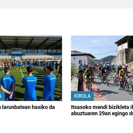
A
KIROLA
 larunbatean hasiko da
Itsasoko mendi bizikleta i
abuztuaren 29an egingo d