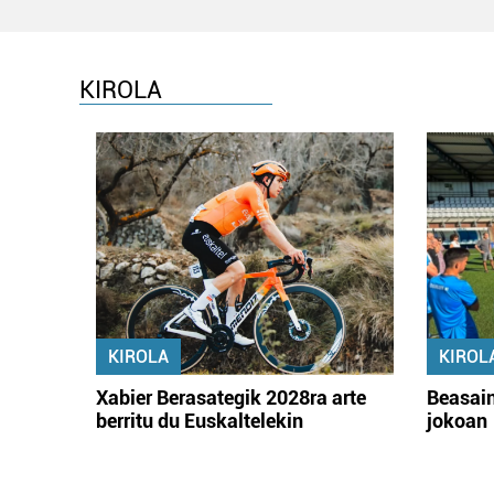
KIROLA
KIROLA
KIROL
Xabier Berasategik 2028ra arte
Beasain
berritu du Euskaltelekin
jokoan