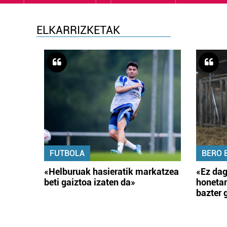
ELKARRIZKETAK
FUTBOLA
BERO 
«Helburuak hasieratik markatzea
«Ez dag
beti gaiztoa izaten da»
honetar
bazter 