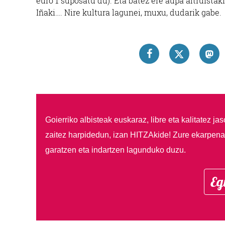
euro 1 suposatu du). Eta batez ere aupa altruista
Iñaki…. Nire kultura lagunei, muxu, dudarik gabe.
Goierriko albisteak euskaraz, libre eta kalitatez ja
zaitez harpidedun, izan HITZAkide!
Zure ekarpenar
garatzen eta indartzen lagunduko duzu.
Eg