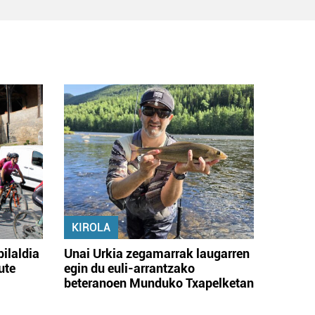
KIROLA
bilaldia
Unai Urkia zegamarrak laugarren
ute
egin du euli-arrantzako
beteranoen Munduko Txapelketan