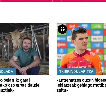
BOLADA
TXIRRINDULARITZA
o belarrik; garai
«Entrenatzen duzun bidee
ako oso erreta daude
lehiatzeak gehiago motib
guztiak»
zaitu»