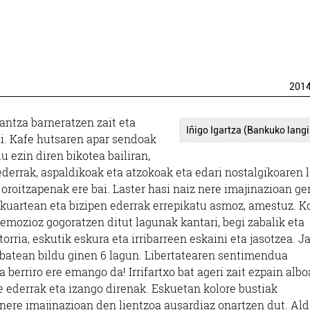
201
dantza barneratzen zait eta
Iñigo Igartza (Bankuko langi
i. Kafe hutsaren apar sendoak
 ezin diren bikotea bailiran,
ederrak, aspaldikoak eta atzokoak eta edari nostalgikoaren 
oitzapenak ere bai. Laster hasi naiz nere imajinazioan ge
skuartean eta bizipen ederrak errepikatu asmoz, amestuz. K
 emozioz gogoratzen ditut lagunak kantari, begi zabalik eta
rria, eskutik eskura eta irribarreen eskaini eta jasotzea. Ja
 batean bildu ginen 6 lagun. Libertatearen sentimendua
berriro ere emango da! Irrifartxo bat ageri zait ezpain albo
 ederrak eta izango direnak. Eskuetan kolore bustiak
nere imajinazioan den lientzoa ausardiaz onartzen dut. Al