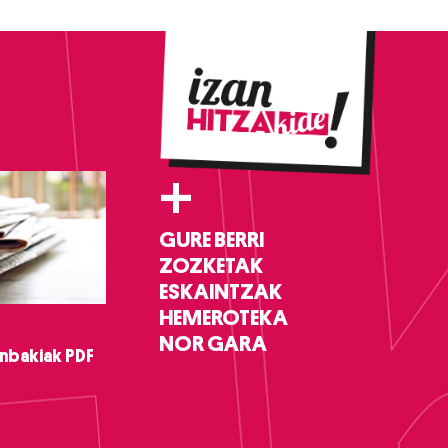
+
GURE BERRI
ZOZKETAK
ESKAINTZAK
HEMEROTEKA
NOR GARA
nbakiak PDF