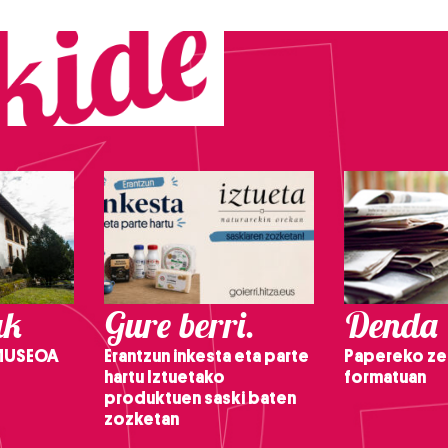
ak
Gure berri.
Denda
 MUSEOA
Erantzun inkesta eta parte
Papereko ze
hartu Iztuetako
formatuan
produktuen saski baten
zozketan