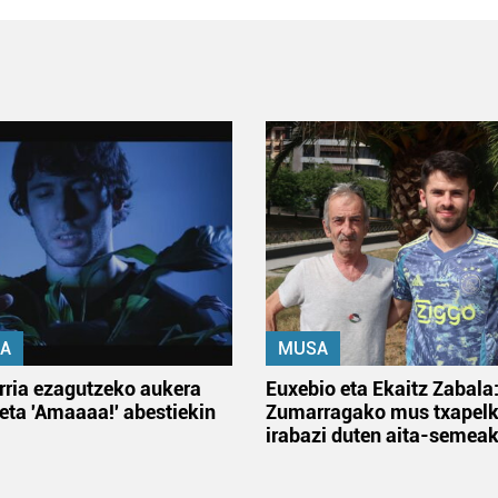
A
MUSA
rria ezagutzeko aukera
Euxebio eta Ekaitz Zabala
 eta 'Amaaaa!' abestiekin
Zumarragako mus txapelk
irabazi duten aita-semea