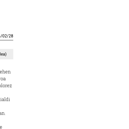
4
/
02
/
28
lea)
lehen
roa
olorez
ialdi
an.
de