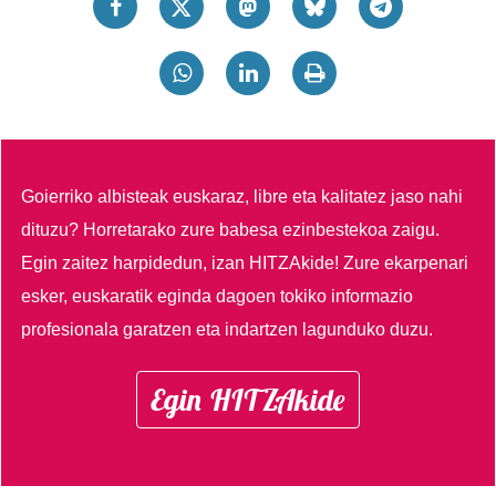
Goierriko albisteak euskaraz, libre eta kalitatez jaso nahi
dituzu?
Horretarako zure babesa ezinbestekoa zaigu.
Egin zaitez harpidedun, izan HITZAkide!
Zure ekarpenari
esker, euskaratik eginda dagoen tokiko informazio
profesionala garatzen eta indartzen lagunduko duzu.
Egin HITZAkide