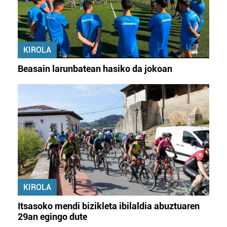
KIROLA
Beasain larunbatean hasiko da jokoan
KIROLA
Itsasoko mendi bizikleta ibilaldia abuztuaren
29an egingo dute