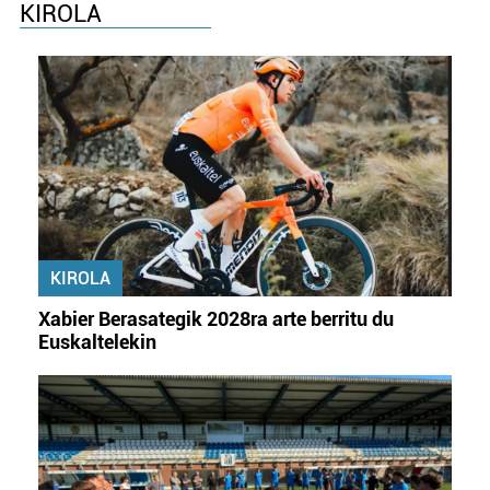
KIROLA
KIROLA
Xabier Berasategik 2028ra arte berritu du
Euskaltelekin