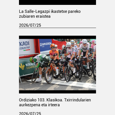
La Salle-Legazpi ikastetxe pareko
zubiaren eraistea
2026/07/25
Ordiziako 103. Klasikoa. Txirrindularien
aurkezpena eta irteera
2026/07/25