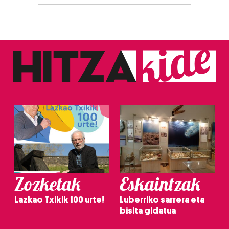
Zozketak
Eskaintzak
Lazkao Txikik 100 urte!
Luberriko sarrera eta
bisita gidatua