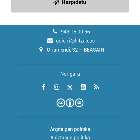
Harpidetu
943 16 00 56
goierri@hitza.eus
Oriamendi, 32 – BEASAIN
Nor gara
Argitalpen politika
Aniztasun politika