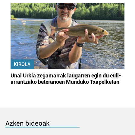
KIROLA
Unai Urkia zegamarrak laugarren egin du euli-
arrantzako beteranoen Munduko Txapelketan
Azken bideoak