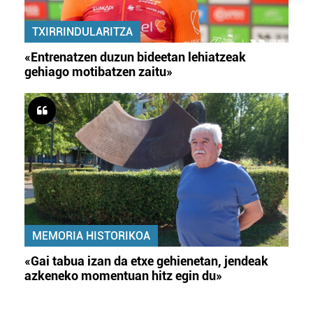
TXIRRINDULARITZA
«Entrenatzen duzun bideetan lehiatzeak
gehiago motibatzen zaitu»
MEMORIA HISTORIKOA
«Gai tabua izan da etxe gehienetan, jendeak
azkeneko momentuan hitz egin du»