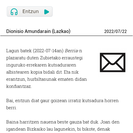
Dionisio Amundarain (Lazkao)
2022
/
07
/
22
Lagun batek (2022-07-14an)
Berria
-n
plazaratu duten Zubietako erraustegi
inguruko errekaren kutsaduraren
albistearen kopia bidali dit. Eta nik
erantzun, hurbiltasunak ematen didan
konfiantzaz.
Bai, entzun diat gaur goizean irratiz kutsadura horren
berri.
Baina harritzen nauena beste gauza bat duk. Joan den
igandean Bizkaiko lau lagunekin, bi bikote, denak