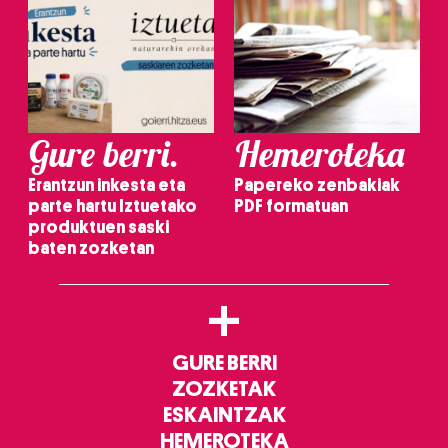
Gure berri.
Hemeroteka
Erantzun inkesta eta
Papereko zenbakiak
parte hartu Iztuetako
PDF formatuan
produktuen saski
baten zozketan
+
GURE BERRI
ZOZKETAK
ESKAINTZAK
HEMEROTEKA