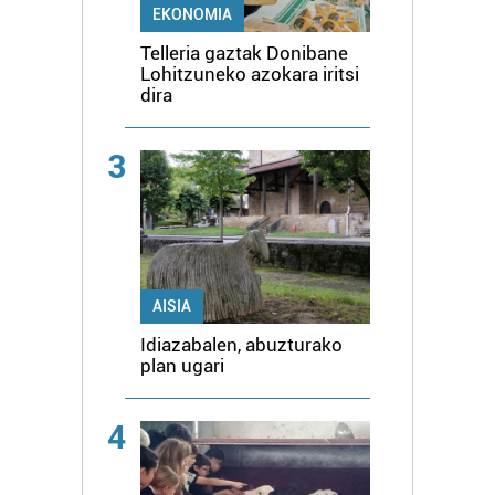
EKONOMIA
Telleria gaztak Donibane
Lohitzuneko azokara iritsi
dira
3
AISIA
Idiazabalen, abuzturako
plan ugari
4