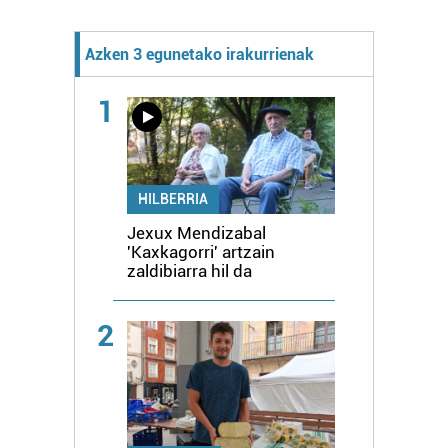
Azken 3 egunetako irakurrienak
1
HILBERRIA
Jexux Mendizabal
'Kaxkagorri' artzain
zaldibiarra hil da
2