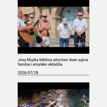
Josu Mujika biktima aitortzen duen agiria
familiari emateko ekitaldia
2026/07/29