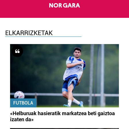
NOR GARA
ELKARRIZKETAK
FUTBOLA
«Helburuak hasieratik markatzea beti gaiztoa
izaten da»