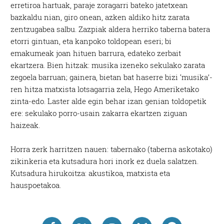
erretiroa hartuak, paraje zoragarri bateko jatetxean
bazkaldu nian, giro onean, azken aldiko hitz zarata
zentzugabea salbu. Zazpiak aldera herriko taberna batera
etorri gintuan, eta kanpoko toldopean eseri; bi
emakumeak joan hituen barrura, edateko zerbait
ekartzera. Bien hitzak: musika izeneko sekulako zarata
zegoela barruan; gainera, bietan bat haserre bizi ‘musika’-
ren hitza matxista lotsagarria zela, Hego Ameriketako
zinta-edo. Laster alde egin behar izan genian toldopetik
ere: sekulako porro-usain zakarra ekartzen ziguan
haizeak.
Horra zerk harritzen nauen: tabernako (taberna askotako)
zikinkeria eta kutsadura hori inork ez duela salatzen.
Kutsadura hirukoitza: akustikoa, matxista eta
hauspoetakoa.