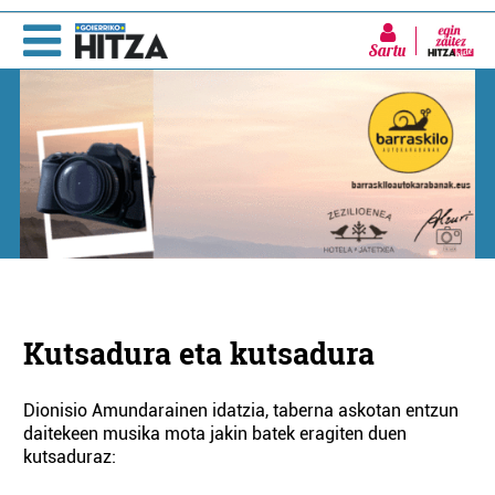
Sartu
Kutsadura eta kutsadura
Dionisio Amundarainen idatzia, taberna askotan entzun
daitekeen musika mota jakin batek eragiten duen
kutsaduraz: