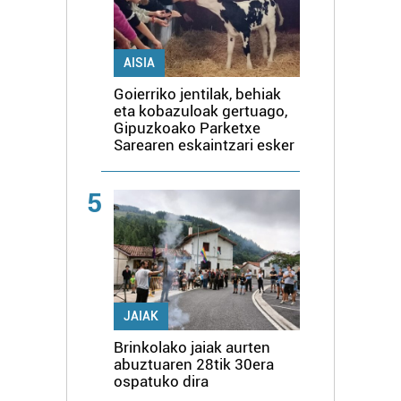
AISIA
Goierriko jentilak, behiak
eta kobazuloak gertuago,
Gipuzkoako Parketxe
Sarearen eskaintzari esker
5
JAIAK
Brinkolako jaiak aurten
abuztuaren 28tik 30era
ospatuko dira