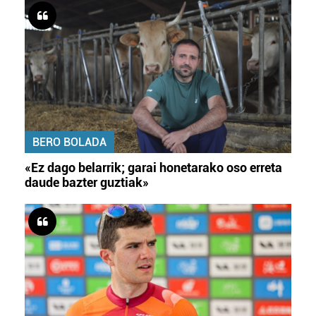
BERO BOLADA
«Ez dago belarrik; garai honetarako oso erreta
daude bazter guztiak»