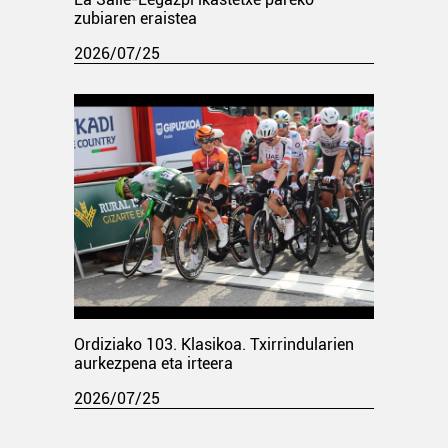
zubiaren eraistea
2026/07/25
Ordiziako 103. Klasikoa. Txirrindularien
aurkezpena eta irteera
2026/07/25