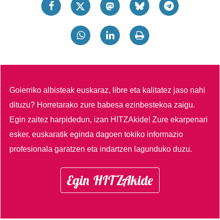
Goierriko albisteak euskaraz, libre eta kalitatez jaso nahi
dituzu?
Horretarako zure babesa ezinbestekoa zaigu.
Egin zaitez harpidedun, izan HITZAkide!
Zure ekarpenari
esker, euskaratik eginda dagoen tokiko informazio
profesionala garatzen eta indartzen lagunduko duzu.
Egin HITZAkide