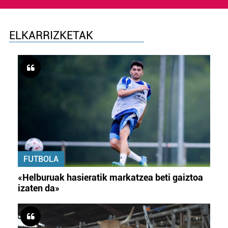
ELKARRIZKETAK
FUTBOLA
«Helburuak hasieratik markatzea beti gaiztoa
izaten da»