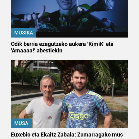
bazkideen zerrenda, beren ustez zein helburutarako
duten interes legitimoa eta horren aurka nola egin
dezakezun ikusteko.
Lortu zure datu pertsonalak prozesatzeko moduari
MUSIKA
buruzko informazio gehiago eta ezarri zure lehentasunak
Odik berria ezagutzeko aukera 'KimiK' eta
datuen atalean. Edozein unetan alda edo ken dezakezu
'Amaaaa!' abestiekin
zure baimena Cookieen adierazpenean.
Webgune honek cookie propioak eta hirugarrenen cookie-
fitxategiak erabiltzen ditu. Zure esperientzia eta
zerbitzuak hobetzeko asmoz, cookie teknologiaz
baliatzen gara. Ohar hau onartuz gero, teknologia hori
erabiltzeko baimen esplizitua ematen diguzu.
Gehiago
irakurri
MUSA
Euxebio eta Ekaitz Zabala: Zumarragako mus