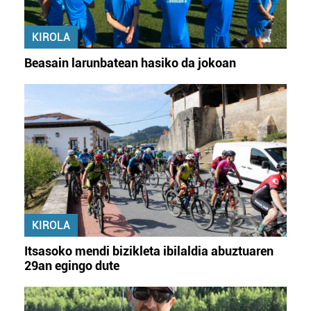
KIROLA
Beasain larunbatean hasiko da jokoan
KIROLA
Itsasoko mendi bizikleta ibilaldia abuztuaren
29an egingo dute