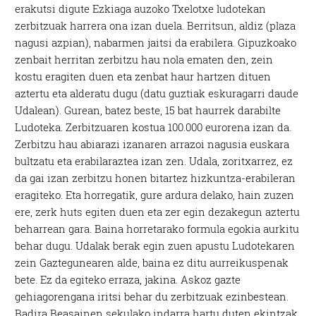
erakutsi digute Ezkiaga auzoko Txelotxe ludotekan
zerbitzuak harrera ona izan duela. Berritsun, aldiz (plaza
nagusi azpian), nabarmen jaitsi da erabilera. Gipuzkoako
zenbait herritan zerbitzu hau nola ematen den, zein
kostu eragiten duen eta zenbat haur hartzen dituen
aztertu eta alderatu dugu (datu guztiak eskuragarri daude
Udalean). Gurean, batez beste, 15 bat haurrek darabilte
Ludoteka. Zerbitzuaren kostua 100.000 eurorena izan da.
Zerbitzu hau abiarazi izanaren arrazoi nagusia euskara
bultzatu eta erabilaraztea izan zen. Udala, zoritxarrez, ez
da gai izan zerbitzu honen bitartez hizkuntza-erabileran
eragiteko. Eta horregatik, gure ardura delako, hain zuzen
ere, zerk huts egiten duen eta zer egin dezakegun aztertu
beharrean gara. Baina horretarako formula egokia aurkitu
behar dugu. Udalak berak egin zuen apustu Ludotekaren
zein Gaztegunearen alde, baina ez ditu aurreikuspenak
bete. Ez da egiteko erraza, jakina. Askoz gazte
gehiagorengana iritsi behar du zerbitzuak ezinbestean.
Badira Beasainen sekulako indarra hartu duten ekintzak,