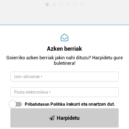
Azken berriak
Goierriko azken berriak jakin nahi dituzu? Harpidetu gure
buletinera!
Pribatutasun Politika
irakurri eta onartzen dut.
Harpidetu