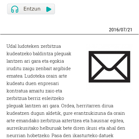
2016
/
07
/
21
Udal ludoteken zerbitzua
kudeatzeko baldintza pleguak
lantzen ari gara eta egokia
iruditu zaigu zenbait argibide
ematea. Ludoteka orain arte
kudeatu duen enpresari
kontratua amaitu zaio eta
zerbitzua berriz esleitzeko
pleguak lantzen ari gara. Ordea, herritarren dirua
kudeatzen dugun aldetik, gure erantzukizuna da orain
arte emandako zerbitzua aztertzea eta hausnar egitea,
aurreikusitako helburuak bete diren ikusi eta ahal den
neurrian hobetzeko. Pasa den ikasturteko datuek