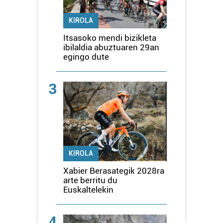
KIROLA
Itsasoko mendi bizikleta
ibilaldia abuztuaren 29an
egingo dute
3
KIROLA
Xabier Berasategik 2028ra
arte berritu du
Euskaltelekin
4