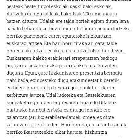
besteak beste, futbol eskolak, saski baloi eskolak,
Aurtzaka dantza taldeak, bakoitzak 200 ume inguru
batzen dituzte. Udalak ere talde horiek egiten duten lana
baliatu behar du zerbitzu honen helburu nagusia lortzeko:
herriko gaztetxoak euren eguneroko hizkuntzan
euskaraz jartzea. Eta hari horri tiraka ari gara, talde
horien eskaintzak euskara ere aintzakotzat har dezan.
Euskararen kaleko erabilerari erreparatzen badiogu,
argigarria bezain kezkagarria da ikusi eta entzuten
duguna. Egun, gure hizkuntzaren presentzia bermatu
nahi bada, ezinbesteko dugu erakundeetatik beretik
erabilera horretarako tresna egokienak herritarren
zerbitzura jartzea. Udal ludoteka eta Gaztelekuaren
kudeaketa egin duen enpresaren lana edo Udaletik
hartutako hainbat erabaki ez ditugu inondik ere
zalantzan jarriko; erabilera-datuek, ordea, ez diote
zalantzari tarterik uzten. Hori horrela, aurrerantzean eta
herriko ikastetxeekin elkar hartuta, hizkuntza