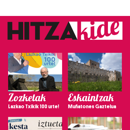
Zozketak
Eskaintzak
Lazkao Txikik 100 urte!
Muñatones Gaztelua