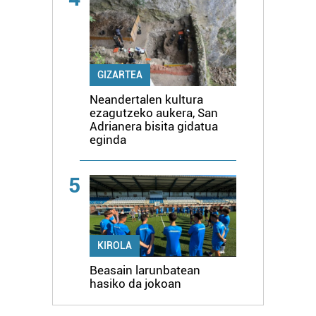
GIZARTEA
Neandertalen kultura
ezagutzeko aukera, San
Adrianera bisita gidatua
eginda
5
KIROLA
Beasain larunbatean
hasiko da jokoan