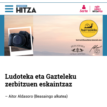
Sartu
Ludoteka eta Gazteleku
zerbitzuen eskaintzaz
– Aitor Aldasoro (Beasaingo alkatea)