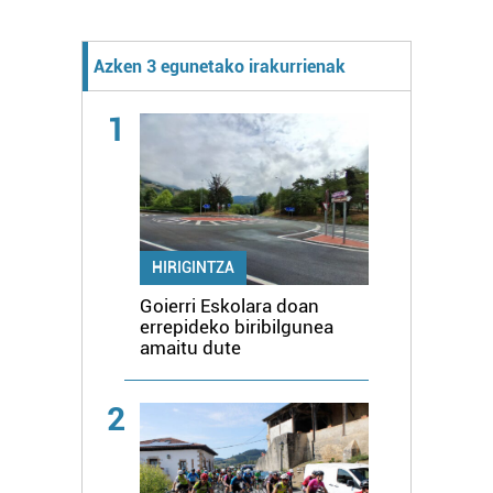
Azken 3 egunetako irakurrienak
1
HIRIGINTZA
Goierri Eskolara doan
errepideko biribilgunea
amaitu dute
2