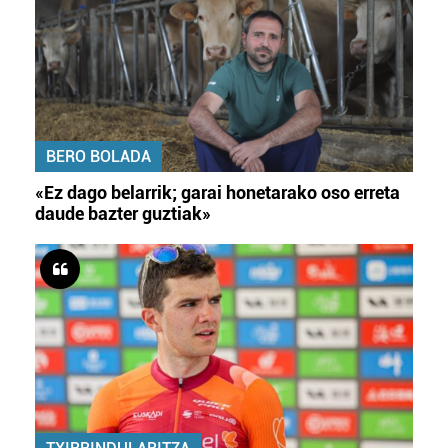
BERO BOLADA
«Ez dago belarrik; garai honetarako oso erreta
daude bazter guztiak»