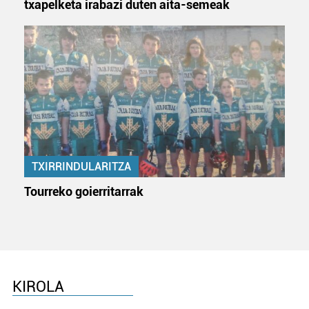
txapelketa irabazi duten aita-semeak
TXIRRINDULARITZA
Tourreko goierritarrak
KIROLA