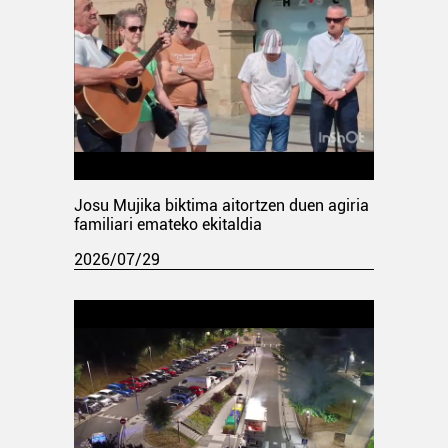
Josu Mujika biktima aitortzen duen agiria
familiari emateko ekitaldia
2026/07/29