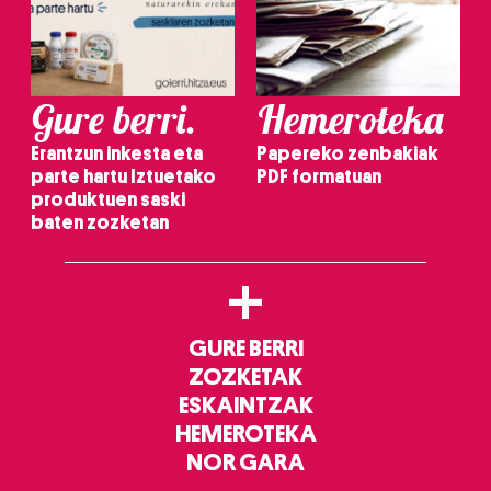
Gure berri.
Hemeroteka
Erantzun inkesta eta
Papereko zenbakiak
parte hartu Iztuetako
PDF formatuan
produktuen saski
baten zozketan
+
GURE BERRI
ZOZKETAK
ESKAINTZAK
HEMEROTEKA
NOR GARA