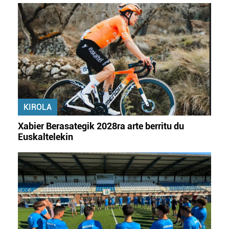
KIROLA
Xabier Berasategik 2028ra arte berritu du
Euskaltelekin