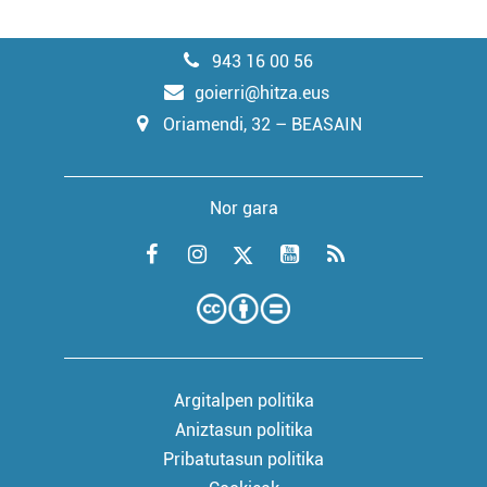
943 16 00 56
goierri@hitza.eus
Oriamendi, 32 – BEASAIN
Nor gara
Argitalpen politika
Aniztasun politika
Pribatutasun politika