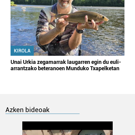
KIROLA
Unai Urkia zegamarrak laugarren egin du euli-
arrantzako beteranoen Munduko Txapelketan
Azken bideoak