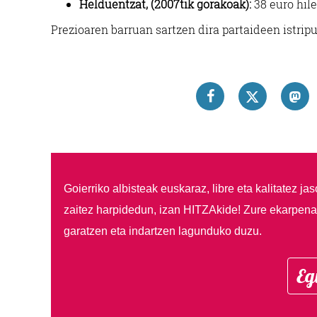
Helduentzat, (2007tik gorakoak):
38 euro hile
Prezioaren barruan sartzen dira partaideen istrip
Goierriko albisteak euskaraz, libre eta kalitatez ja
zaitez harpidedun, izan HITZAkide!
Zure ekarpenar
garatzen eta indartzen lagunduko duzu.
Eg