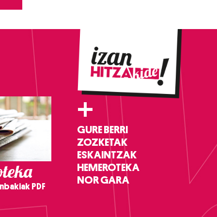
+
GURE BERRI
ZOZKETAK
ESKAINTZAK
teka
HEMEROTEKA
NOR GARA
nbakiak PDF