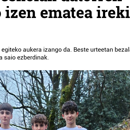
 izen ematea ireki
giteko aukera izango da. Beste urteetan bezal
ra saio ezberdinak.