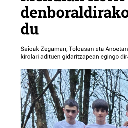
denboraldirako
du
Saioak Zegaman, Toloasan eta Anoetan e
kirolari adituen gidaritzapean egingo di