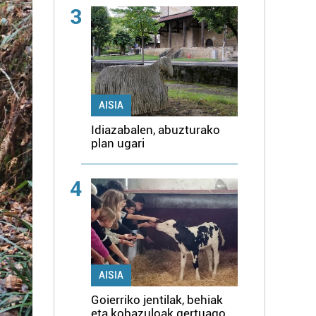
3
AISIA
Idiazabalen, abuzturako
plan ugari
4
AISIA
Goierriko jentilak, behiak
eta kobazuloak gertuago,