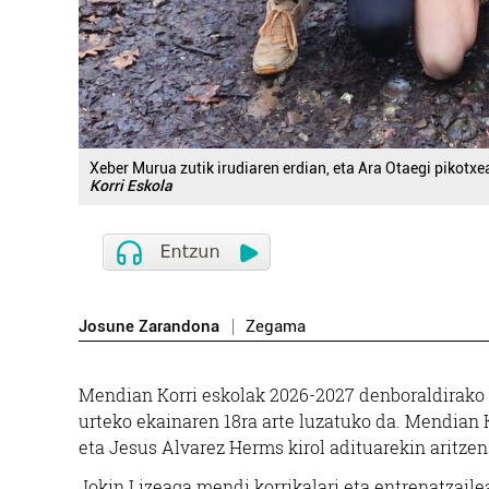
Xeber Murua zutik irudiaren erdian, eta Ara Otaegi pikotxea
Korri Eskola
Josune Zarandona
Zegama
Mendian Korri eskolak 2026-2027 denboraldirako i
urteko ekainaren 18ra arte luzatuko da. Mendian K
eta Jesus Alvarez Herms kirol adituarekin aritzen
Jokin Lizeaga mendi korrikalari eta entrenatzail