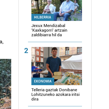
HILBERRIA
Jexux Mendizabal
'Kaxkagorri' artzain
zaldibiarra hil da
a,
2
EKONOMIA
Telleria gaztak Donibane
Lohitzuneko azokara iritsi
dira