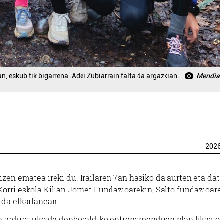
n, eskubitik bigarrena. Adei Zubiarrain falta da argazkian.
Mendia
202
zen ematea ireki du. Irailaren 7an hasiko da aurten eta da
orri eskola Kilian Jornet Fundazioarekin, Salto fundazioar
 da elkarlanean.
ea arduratuko da denboraldiko entrenamenduen planifikazio