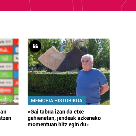
MEMORIA HISTORIKOA
tan
«Gai tabua izan da etxe
atzen
gehienetan, jendeak azkeneko
momentuan hitz egin du»