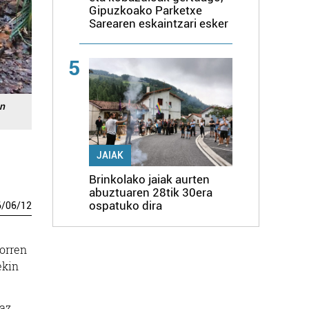
Gipuzkoako Parketxe
Sarearen eskaintzari esker
5
n
JAIAK
Brinkolako jaiak aurten
abuztuaren 28tik 30era
ospatuko dira
6
/
06
/
12
torren
ekin
az.