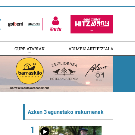
Sartu
GURE ATARIAK
ADIMEN ARTIFIZIALA
Azken 3 egunetako irakurrienak
1