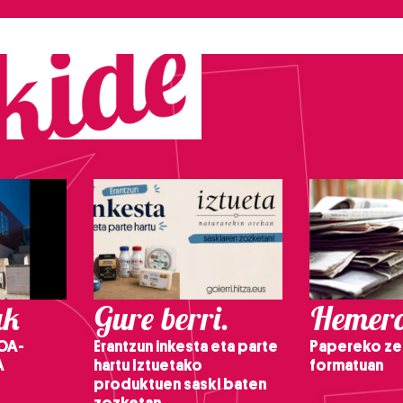
ak
Gure berri.
Hemero
OA-
Erantzun inkesta eta parte
Papereko ze
A
hartu Iztuetako
formatuan
produktuen saski baten
zozketan