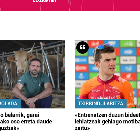
BOLADA
TXIRRINDULARITZA
o belarrik; garai
«Entrenatzen duzun bidee
ako oso erreta daude
lehiatzeak gehiago motib
guztiak»
zaitu»