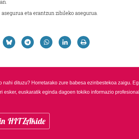
an.
u asegurua eta erantzun zibileko asegurua.
so nahi dituzu?
Horretarako zure babesa ezinbestekoa zaigu. Eg
i esker, euskaratik eginda dagoen tokiko informazio profesiona
in HITZAkide