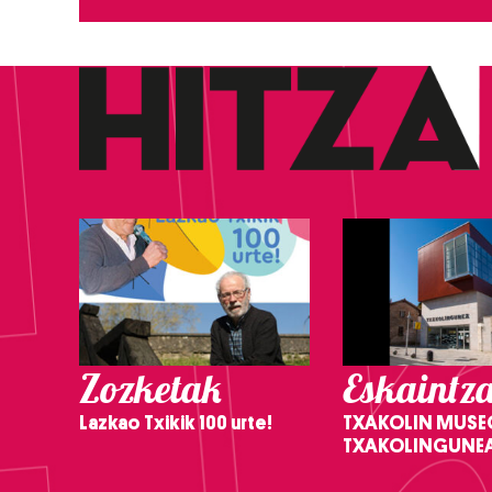
Zozketak
Eskaintz
Lazkao Txikik 100 urte!
TXAKOLIN MUSE
TXAKOLINGUNE