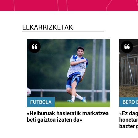
ELKARRIZKETAK
FUTBOLA
BERO 
«Helburuak hasieratik markatzea
«Ez dag
beti gaiztoa izaten da»
honetar
bazter 