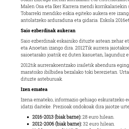
Malen Osa eta Iker Karrera mendi korrikalariekin 
Tobarreki mendiko eskia egiteko aukera ere izango
antolatzeko arduraduna eta gidaria. Eskola 2016e
Saio ezberdinak aukeran
Saio ezberdinak eskainiko dituzte astean zehar e
eta Anoetan izango dira. 2012Tik aurrera jaiota
saioetarako joatrik ez duten kasuetan, lagunduz e
2012tik aurrerakoentzako irailetik abendura egin
maratoiko ibilbidea bezalako toki berezietan. Urta
dituzte asteburuak.
Izen ematea
Izena emateko, informazio gehiago eskuratzeko e
idatzi daiteke. Prezioak ondokoak dira jaiotze urt
2016-2013 (biak barne):
28 euro hilean.
2012-2006 (biak barne):
32 euro hilean.