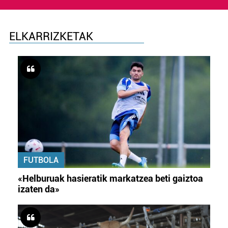
ELKARRIZKETAK
FUTBOLA
«Helburuak hasieratik markatzea beti gaiztoa
izaten da»