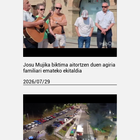
Josu Mujika biktima aitortzen duen agiria
familiari emateko ekitaldia
2026/07/29