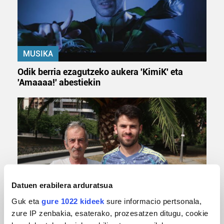
MUSIKA
Odik berria ezagutzeko aukera 'KimiK' eta
'Amaaaa!' abestiekin
Datuen erabilera arduratsua
MUSA
Guk eta
gure 1022 kideek
sure informacio pertsonala,
zure IP zenbakia, esaterako, prozesatzen ditugu, cookie
Euxebio eta Ekaitz Zabala: Zumarragako mus