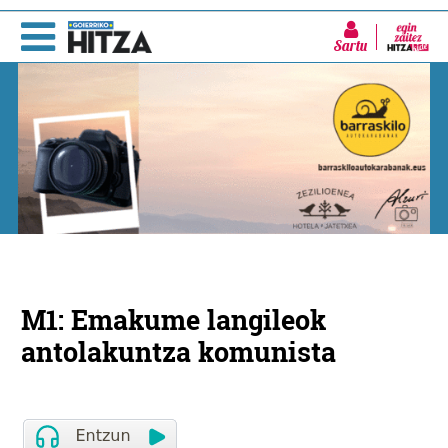
Sartu
M1: Emakume langileok
antolakuntza komunista