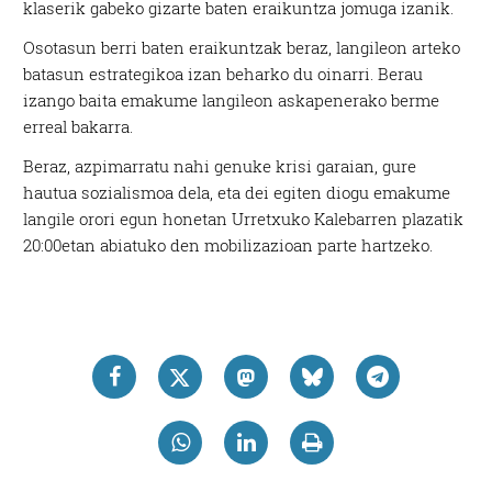
klaserik gabeko gizarte baten eraikuntza jomuga izanik.
Osotasun berri baten eraikuntzak beraz, langileon arteko
batasun estrategikoa izan beharko du oinarri. Berau
izango baita emakume langileon askapenerako berme
erreal bakarra.
Beraz, azpimarratu nahi genuke krisi garaian, gure
hautua sozialismoa dela, eta dei egiten diogu emakume
langile orori egun honetan Urretxuko Kalebarren plazatik
20:00etan abiatuko den mobilizazioan parte hartzeko.