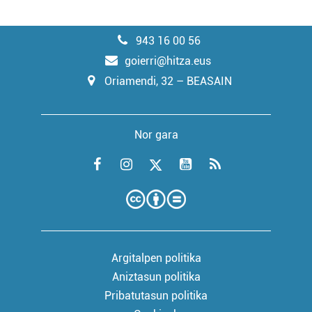
943 16 00 56
goierri@hitza.eus
Oriamendi, 32 – BEASAIN
Nor gara
Argitalpen politika
Aniztasun politika
Pribatutasun politika