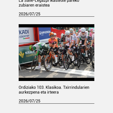
La Salle-Legazpi ikastetxe pareko
zubiaren eraistea
2026/07/25
Ordiziako 103. Klasikoa. Txirrindularien
aurkezpena eta irteera
2026/07/25