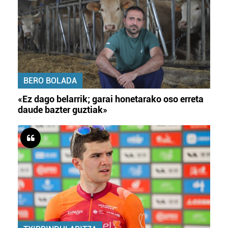
BERO BOLADA
«Ez dago belarrik; garai honetarako oso erreta
daude bazter guztiak»