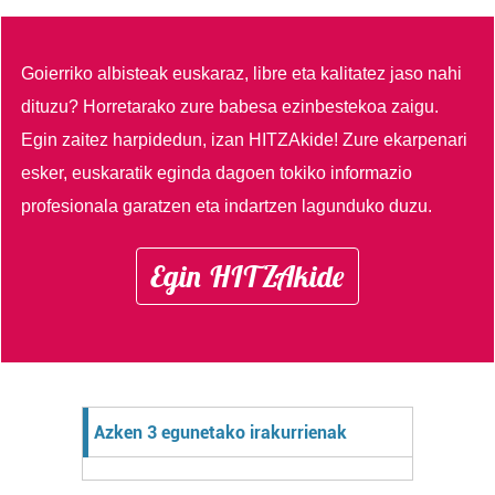
Goierriko albisteak euskaraz, libre eta kalitatez jaso nahi
dituzu?
Horretarako zure babesa ezinbestekoa zaigu.
Egin zaitez harpidedun, izan HITZAkide!
Zure ekarpenari
esker, euskaratik eginda dagoen tokiko informazio
profesionala garatzen eta indartzen lagunduko duzu.
Egin HITZAkide
Azken 3 egunetako irakurrienak