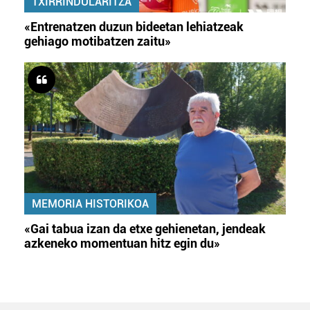
TXIRRINDULARITZA
«Entrenatzen duzun bideetan lehiatzeak
gehiago motibatzen zaitu»
MEMORIA HISTORIKOA
«Gai tabua izan da etxe gehienetan, jendeak
azkeneko momentuan hitz egin du»