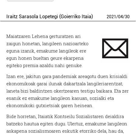
Iraitz Sarasola Lopetegi (Goierriko Itaia)
2021
/
04
/
30
Maiatzaren Lehena gerturatzen ari
zaigun honetan, langileen nazioarteko
eguna izanik, emakume langileok ere
egun honen bueltan geure ekarpena
egiteko premia azaldu nahi genuke.
Izan ere, jakitun gara pandemiak areagotu duen krisialdi
ekonomikoak garai ilunak dakartzala langileriarentzat;
laneta bizi baldintzen okertzearen testigu baikara. Eta zer
esanik ez emakume langileon kasuan, sozialki eta
ekonomikoki gutxietsiak garen heinean.
Bide horretan, Itaiatik Kontseilu Sozialistaren deialdira
batzeko hautua egiten dugu. Ulertuz, emakume langileon
askapena sozialismoaren eskutik etorriko dela, hau da,