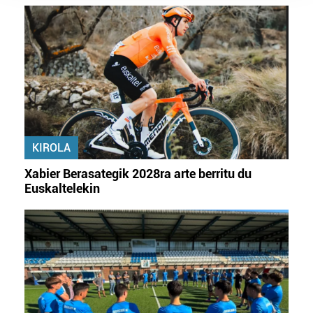
prozesatzen ditugu, zure IP zenbakia, besteak beste,
teknologia erabiliz, cookieak adibidez, iragarki eta eduki
pertsonalizatuak eskaintzeko, iragarkiak eta edukia
neurtzeko, jendeari buruzko informazioa biltzeko eta
produktuak garatzeko. Zure datuak nork eta zertarako
erabiltzen dituen hauta dezakezu.
Bazkide batzuek ez dizute baimenik eskatzen, eta beren
interes komertzial legitimoetan babesten dira. Ikusi gure
KIROLA
bazkideen zerrenda, beren ustez zein helburutarako
Xabier Berasategik 2028ra arte berritu du
duten interes legitimoa eta horren aurka nola egin
Euskaltelekin
dezakezun ikusteko.
Lortu zure datu pertsonalak prozesatzeko moduari
buruzko informazio gehiago eta ezarri zure lehentasunak
datuen atalean. Edozein unetan alda edo ken dezakezu
zure baimena Cookieen adierazpenean.