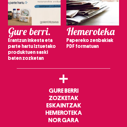
Gure berri.
Hemeroteka
Erantzun inkesta eta
Papereko zenbakiak
parte hartu Iztuetako
PDF formatuan
produktuen saski
baten zozketan
+
GURE BERRI
ZOZKETAK
ESKAINTZAK
HEMEROTEKA
NOR GARA