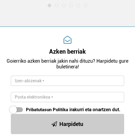
Azken berriak
Goierriko azken berriak jakin nahi dituzu? Harpidetu gure
buletinera!
Pribatutasun Politika
irakurri eta onartzen dut.
Harpidetu