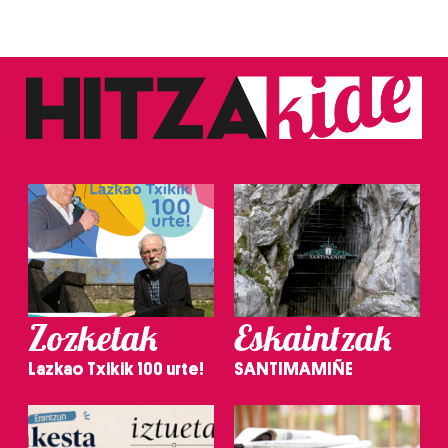
Zozketak
Eskaintzak
Lazkao Txikik 100 urte!
SANTIMAMIÑE