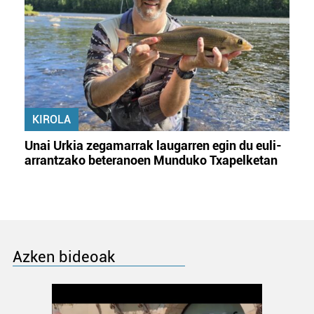
KIROLA
Unai Urkia zegamarrak laugarren egin du euli-
arrantzako beteranoen Munduko Txapelketan
Azken bideoak