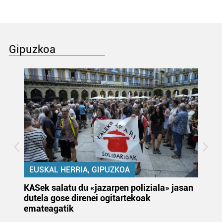
Gipuzkoa
EUSKAL HERRIA, GIPUZKOA
KASek salatu du «jazarpen poliziala» jasan
Pa
dutela gose direnei ogitartekoak
da
emateagatik
«s