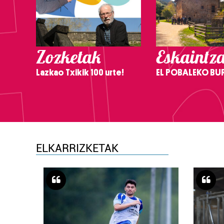
Zozketak
Eskaintz
Lazkao Txikik 100 urte!
EL POBALEKO BU
ELKARRIZKETAK