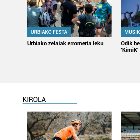
URBIAKO FESTA
MUSIK
Urbiako zelaiak erromeria leku
Odik be
'KimiK'
KIROLA