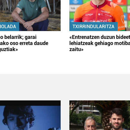
BOLADA
TXIRRINDULARITZA
o belarrik; garai
«Entrenatzen duzun bidee
ako oso erreta daude
lehiatzeak gehiago motib
guztiak»
zaitu»