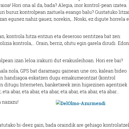
ioa! Hori ona al da, bada? Alegia, inor kontrol-pean izatea. 
uri buruz kontrolpean zaituela esango balu? Gustatuko litza
zan egunez nahiz gauez, norekin,…Noski, ez digute horrela e
n, kontrola hitza entzun eta deseroso sentitzea bat zen:
izia kontrola,… Orain, berriz, ohitu egin garela dirudi. Edo
lpean izan leloa irakurri dut erakusleihoan. Hori ere bai?
ala nola, GPS bat daramagu gainean une oro, kalean bideo
sun handiagoa eskatzen dugu emakumeontzat (kontrol
en ditugu Interneten, banketxeek zein higiezinen agentziek
 eta abar, eta abar, eta abar, eta abar, eta abar, eta abar…
a nazazu!
patutako bi-deez gain, bada oraindik are gehiago kontrolatze