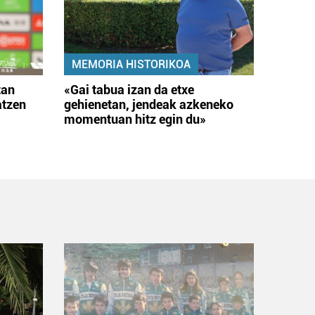
MEMORIA HISTORIKOA
tan
«Gai tabua izan da etxe
atzen
gehienetan, jendeak azkeneko
momentuan hitz egin du»