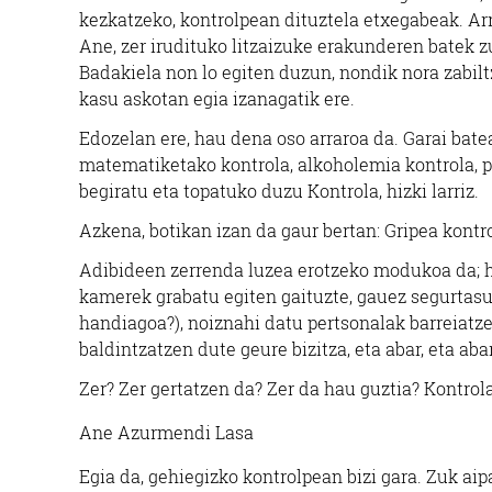
kezkatzeko, kontrolpean dituztela etxegabeak. Arra
Ane, zer irudituko litzaizuke erakunderen batek z
Badakiela non lo egiten duzun, nondik nora zabilt
kasu askotan egia izanagatik ere.
Edozelan ere, hau dena oso arraroa da. Garai batea
matematiketako kontrola, alkoholemia kontrola, pol
begiratu eta topatuko duzu Kontrola, hizki larriz.
Azkena, botikan izan da gaur bertan: Gripea kontro
Adibideen zerrenda luzea erotzeko modukoa da; h
kamerek grabatu egiten gaituzte, gauez segurta
handiagoa?), noiznahi datu pertsonalak barreiatz
baldintzatzen dute geure bizitza, eta abar, eta abar,
Zer? Zer gertatzen da? Zer da hau guztia? Kontrol
Ane Azurmendi Lasa
Egia da, gehiegizko kontrolpean bizi gara. Zuk ai