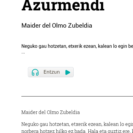
Azurmendi
Maider del Olmo Zubeldia
Neguko gau hotzetan, etxerik ezean, kalean lo egin be
...
Maider del Olmo Zubeldia
Neguko gau hotzetan, etxerik ezean, kalean lo egi
norbera hotzez hilko ez bada. Hala eta guztiz ere