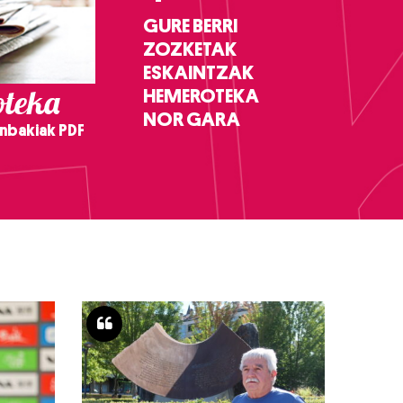
GURE BERRI
ZOZKETAK
ESKAINTZAK
teka
HEMEROTEKA
NOR GARA
nbakiak PDF