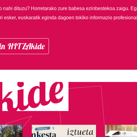
so nahi dituzu?
Horretarako zure babesa ezinbestekoa zaigu. Eg
i esker, euskaratik eginda dagoen tokiko informazio profesiona
in HITZAkide