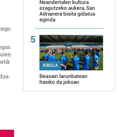
Neandertalen kultura
ezagutzeko aukera, San
Adrianera bisita gidatua
eginda
nongo
5
 egon
zuten.
netik
KIROLA
dira.
Beasain larunbatean
hasiko da jokoan