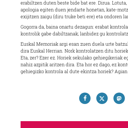
erabiltzen duten beste bide bat ere. Dirua. Lotut
apologia egiten duen jendarte honetan, kate-motz
exijitzen zaigu (diru truke beti ere) eta ondoren 
Gogorra da, baina onartu dezagun: erabat kontrola
kontrolik gabe dabiltzanak; lanbidez gu kontrolatz
Euskal Memoriak argi esan zuen duela urte batzuk
dira Euskal Herrian. Nork kontrolatzen ditu horiek
Eta, zer? Ezer ez. Horiek sekulako gehiegikeriak e
nahiz azpitik aritzen dira. Eta hor ez dago, ez kont
gehiegizko kontrola al dute ekintza horiek? Agian