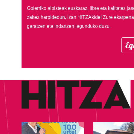
Goierriko albisteak euskaraz, libre eta kalitatez ja
zaitez harpidedun, izan HITZAkide!
Zure ekarpenar
garatzen eta indartzen lagunduko duzu.
Eg