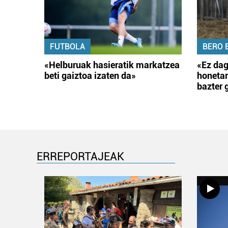
FUTBOLA
BERO 
«Helburuak hasieratik markatzea
«Ez dag
beti gaiztoa izaten da»
honetar
bazter 
ERREPORTAJEAK