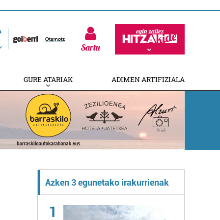
Sartu
GURE ATARIAK
ADIMEN ARTIFIZIALA
Azken 3 egunetako irakurrienak
1