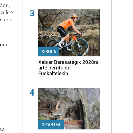
Zuri,
3
izuke?
saten,
nora
KIROLA
Xabier Berasategik 2028ra
arte berritu du
Euskaltelekin
4
GIZARTEA
ko