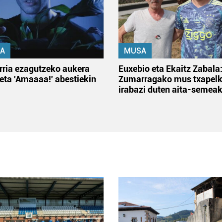
A
MUSA
rria ezagutzeko aukera
Euxebio eta Ekaitz Zabala
 eta 'Amaaaa!' abestiekin
Zumarragako mus txapelk
irabazi duten aita-semea