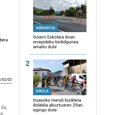
HIRIGINTZA
Goierri Eskolara doan
rbera
errepideko biribilgunea
amaitu dute
2
8
/
02
/
02
KIROLA
Itsasoko mendi bizikleta
ibilaldia abuztuaren 29an
 da,
egingo dute
ez