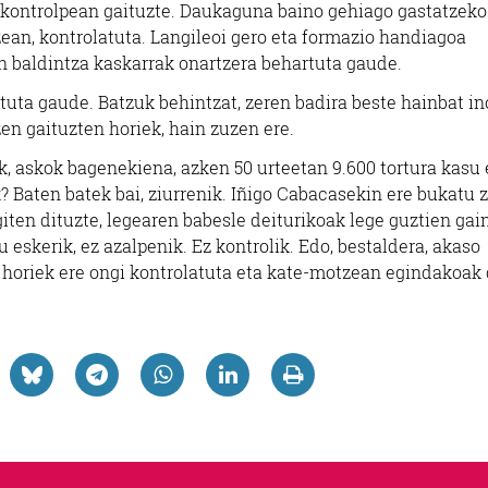
a, kontrolpean gaituzte. Daukaguna baino gehiago gastatzeko
ean, kontrolatuta. Langileoi gero eta formazio handiagoa
lan baldintza kaskarrak onartzera behartuta gaude.
tuta gaude. Batzuk behintzat, zeren badira beste hainbat i
en gaituzten horiek, hain zuzen ere.
, askok bagenekiena, azken 50 urteetan 9.600 tortura kasu
? Baten batek bai, ziurrenik. Iñigo Cabacasekin ere bukatu 
giten dituzte, legearen babesle deiturikoak lege guztien gai
u eskerik, ez azalpenik. Ez kontrolik. Edo, bestaldera, akaso
 horiek ere ongi kontrolatuta eta kate-motzean egindakoak 