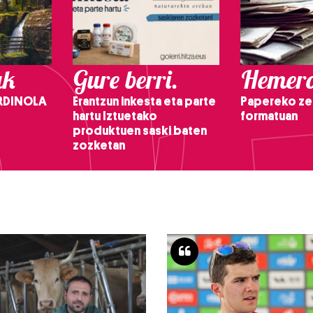
ak
Gure berri.
Hemero
RDINOLA
Erantzun inkesta eta parte
Papereko ze
hartu Iztuetako
formatuan
produktuen saski baten
zozketan