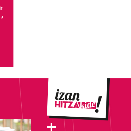
in
la
+