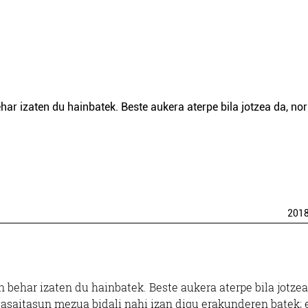
har izaten du hainbatek. Beste aukera aterpe bila jotzea da, no
201
n behar izaten du hainbatek. Beste aukera aterpe bila jotzea
, lasaitasun mezua bidali nahi izan digu erakunderen batek; 