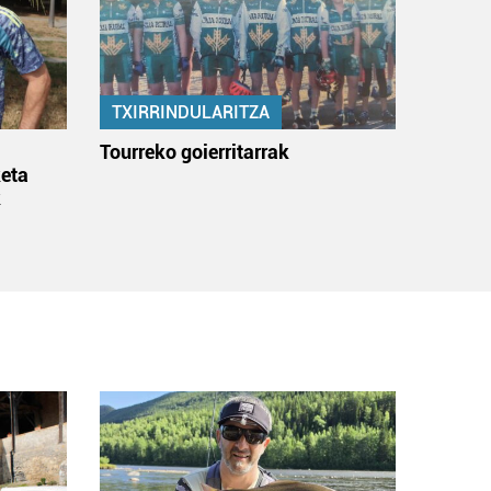
TXIRRINDULARITZA
:
Tourreko goierritarrak
eta
k