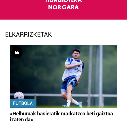
HEMEROTEKA
NOR GARA
ELKARRIZKETAK
FUTBOLA
«Helburuak hasieratik markatzea beti gaiztoa
izaten da»