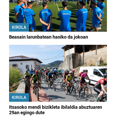
KIROLA
Beasain larunbatean hasiko da jokoan
KIROLA
Itsasoko mendi bizikleta ibilaldia abuztuaren
29an egingo dute