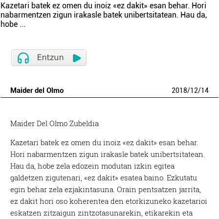
Kazetari batek ez omen du inoiz «ez dakit» esan behar. Hori
nabarmentzen zigun irakasle batek unibertsitatean. Hau da,
hobe
...
Maider del Olmo
2018
/
12
/
14
Maider Del Olmo Zubeldia
Kazetari batek ez omen du inoiz «ez dakit» esan behar.
Hori nabarmentzen zigun irakasle batek unibertsitatean.
Hau da, hobe zela edozein modutan izkin egitea
galdetzen zigutenari, «ez dakit» esatea baino. Ezkutatu
egin behar zela ezjakintasuna. Orain pentsatzen jarrita,
ez dakit hori oso koherentea den etorkizuneko kazetarioi
eskatzen zitzaigun zintzotasunarekin, etikarekin eta