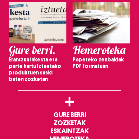
Gure berri.
Hemeroteka
Erantzun inkesta eta
Papereko zenbakiak
parte hartu Iztuetako
PDF formatuan
produktuen saski
baten zozketan
+
GURE BERRI
ZOZKETAK
ESKAINTZAK