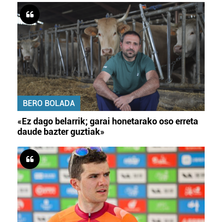
BERO BOLADA
«Ez dago belarrik; garai honetarako oso erreta
daude bazter guztiak»