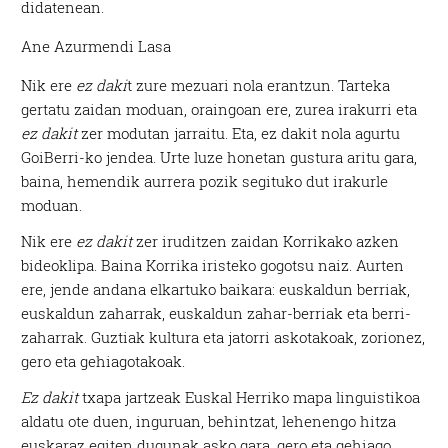
didatenean.
Ane Azurmendi Lasa
Nik ere
ez daki
t zure mezuari nola erantzun. Tarteka
gertatu zaidan moduan, oraingoan ere, zurea irakurri eta
ez dakit
zer modutan jarraitu. Eta, ez dakit nola agurtu
GoiBerri-ko jendea. Urte luze honetan gustura aritu gara,
baina, hemendik aurrera pozik segituko dut irakurle
moduan.
Nik ere
ez dakit
zer iruditzen zaidan Korrikako azken
bideoklipa. Baina Korrika iristeko gogotsu naiz. Aurten
ere, jende andana elkartuko baikara: euskaldun berriak,
euskaldun zaharrak, euskaldun zahar-berriak eta berri-
zaharrak. Guztiak kultura eta jatorri askotakoak, zorionez,
gero eta gehiagotakoak.
Ez dakit
txapa jartzeak Euskal Herriko mapa linguistikoa
aldatu ote duen, inguruan, behintzat, lehenengo hitza
euskaraz egiten dugunak asko gara, gero eta gehiago.