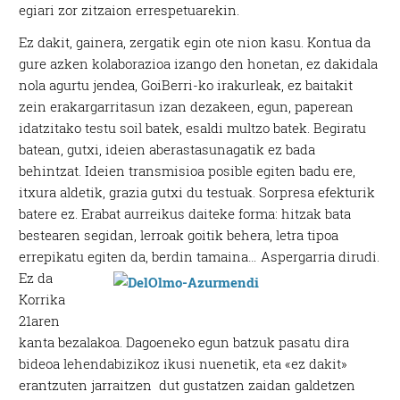
egiari zor zitzaion errespetuarekin.
Ez dakit, gainera, zergatik egin ote nion kasu. Kontua da
gure azken kolaborazioa izango den honetan, ez dakidala
nola agurtu jendea, GoiBerri-ko irakurleak, ez baitakit
zein erakargarritasun izan dezakeen, egun, paperean
idatzitako testu soil batek, esaldi multzo batek. Begiratu
batean, gutxi, ideien aberastasunagatik ez bada
behintzat. Ideien transmisioa posible egiten badu ere,
itxura aldetik, grazia gutxi du testuak. Sorpresa efekturik
batere ez. Erabat aurreikus daiteke forma: hitzak bata
bestearen segidan, lerroak goitik behera, letra tipoa
errepikatu egiten da, berdin tamaina… Aspergarria dirudi.
Ez da
Korrika
21aren
kanta bezalakoa. Dagoeneko egun batzuk pasatu dira
bideoa lehendabizikoz ikusi nuenetik, eta «ez dakit»
erantzuten jarraitzen dut gustatzen zaidan galdetzen