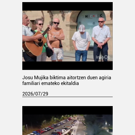
Josu Mujika biktima aitortzen duen agiria
familiari emateko ekitaldia
2026/07/29