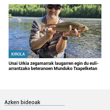
KIROLA
Unai Urkia zegamarrak laugarren egin du euli-
arrantzako beteranoen Munduko Txapelketan
Azken bideoak