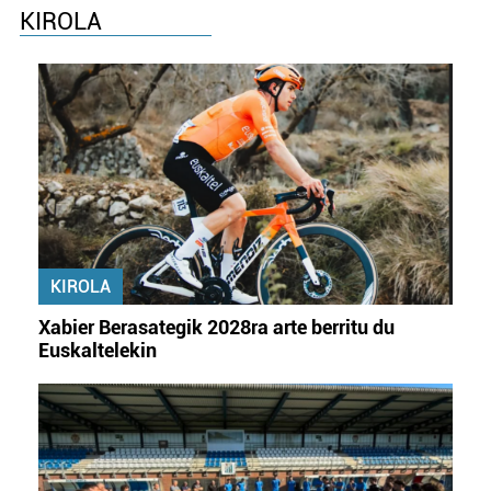
KIROLA
Webgune honek cookie propioak eta hirugarrenen cookie-
fitxategiak erabiltzen ditu. Zure esperientzia eta
zerbitzuak hobetzeko asmoz, cookie teknologiaz
baliatzen gara. Ohar hau onartuz gero, teknologia hori
erabiltzeko baimen esplizitua ematen diguzu.
Gehiago
irakurri
KIROLA
Xabier Berasategik 2028ra arte berritu du
Euskaltelekin