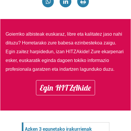
Goierriko albisteak euskaraz, libre eta kalitatez jaso nahi
dituzu?
Horretarako zure babesa ezinbestekoa zaigu.
Egin zaitez harpidedun, izan HITZAkide!
Zure ekarpenari
esker, euskaratik eginda dagoen tokiko informazio
profesionala garatzen eta indartzen lagunduko duzu.
Egin HITZAkide
Azken 3 egunetako irakurrienak