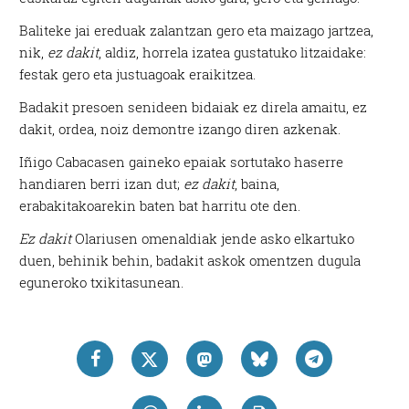
Baliteke jai ereduak zalantzan gero eta maizago jartzea,
nik,
ez dakit
, aldiz, horrela izatea gustatuko litzaidake:
festak gero eta justuagoak eraikitzea.
Badakit presoen senideen bidaiak ez direla amaitu, ez
dakit, ordea, noiz demontre izango diren azkenak.
Iñigo Cabacasen gaineko epaiak sortutako haserre
handiaren berri izan dut;
ez dakit
, baina,
erabakitakoarekin baten bat harritu ote den.
Ez dakit
Olariusen omenaldiak jende asko elkartuko
duen, behinik behin, badakit askok omentzen dugula
eguneroko txikitasunean.