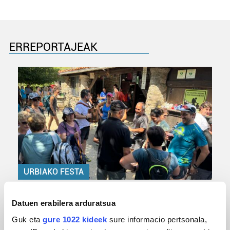
ERREPORTAJEAK
URBIAKO FESTA
Urbiako zelaiak erromeria leku
Datuen erabilera arduratsua
Guk eta
gure 1022 kideek
sure informacio pertsonala,