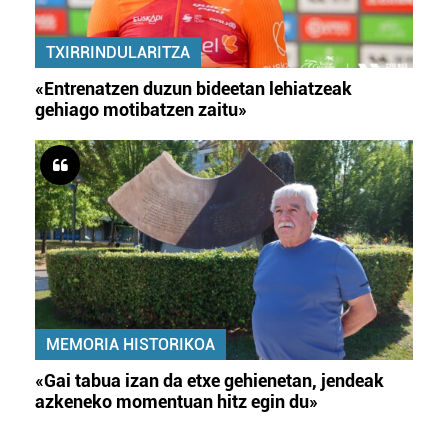
TXIRRINDULARITZA
«Entrenatzen duzun bideetan lehiatzeak
gehiago motibatzen zaitu»
MEMORIA HISTORIKOA
«Gai tabua izan da etxe gehienetan, jendeak
azkeneko momentuan hitz egin du»