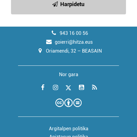
Harpidetu
943 16 00 56
goierri@hitza.eus
Oriamendi, 32 – BEASAIN
Nor gara
Argitalpen politika
Aniztasun politika