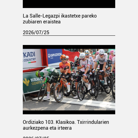
La Salle-Legazpi ikastetxe pareko
zubiaren eraistea
2026/07/25
Ordiziako 103. Klasikoa. Txirrindularien
aurkezpena eta irteera