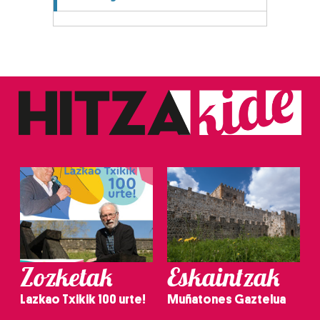
Zozketak
Eskaintzak
Lazkao Txikik 100 urte!
Muñatones Gaztelua