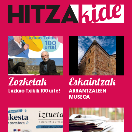
Zozketak
Eskaintzak
Lazkao Txikik 100 urte!
ARRANTZALEEN
MUSEOA