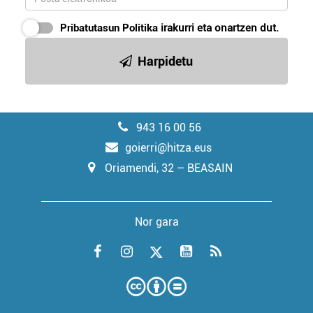
Pribatutasun Politika
irakurri eta onartzen dut.
Harpidetu
943 16 00 56
goierri@hitza.eus
Oriamendi, 32 – BEASAIN
Nor gara