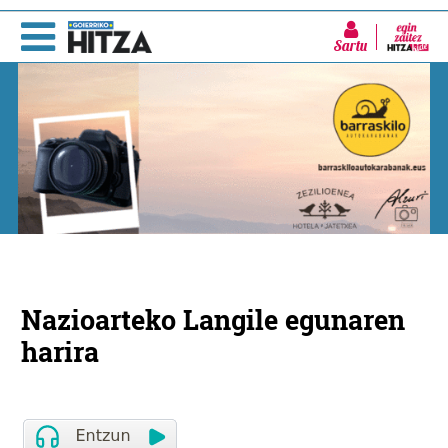
Sartu
Nazioarteko Langile egunaren
harira