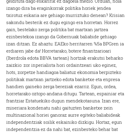
geldituta dago eskaririk ez dagoela medio. Orduan, nola
izango dira ba eraginkorrak politika horiek jendea
txirotuz eskaria are gehiago murriztuko denean? Krisian
sakondu besterik ez dugu egingo era horretan. Horrez
gain, bestelako zerga politika bat martxan jartzea
ezinbestekoa izango da Gobernuak baliabide gehiago
izan ditzan. Ez ahaztu: EAEko herritarren %5a BPGren ia
erdiaren jabe da! Horretarako, botere finantzarioari
(Iberdrola edota BBVA tartean) hortzak erakutsi beharko
zaizkio: zor inperialista hori ordaintzeari uko eginez,
hots, zorpetze handiagoa baliatuz ekonomia berpizteko
politikak martxan jartzeko edota banketxe eta enpresa
handien gaineko zerga bereziak ezarriz. Egun, ordea,
horretarako oztopo andana ditugu. Tartean, espainiar eta
frantziar Estatuekiko dugun mendekotasuna. Izan ere,
miseriara kondenatu nahi gaituzten banketxe zein
multinazional horiei ganoraz aurre egiteko baliabideak
independentziak soilik eskainiko dizkigu. Hortaz, egun
independentzia ez da nahi bat, ezinbesteko behar bat