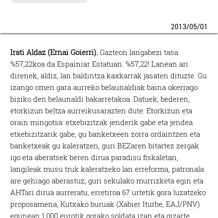
2013
/
05
/
01
Irati Aldaz (Ernai Goierri).
Gazteon langabezi tasa
%57,22koa da Espainiar Estatuan. %57,22! Lanean ari
direnek, aldiz, lan baldintza kaxkarrak jasaten dituzte. Gu
izango omen gara aurreko belaunaldiak baina okerrago
biziko den belaunaldi bakarretakoa. Datuek, bederen,
etorkizun beltza aurreikusarazten dute. Etorkizun eta
orain mingotsa: etxebizitzak jenderik gabe eta jendea
etxebizitzarik gabe, gu banketxeen zorra ordaintzen eta
banketxeak gu kaleratzen, guri BEZaren bitartez zergak
igo eta aberatsek beren dirua paradisu fiskaletan,
langileak musu truk kaleratzeko lan erreforma, patronala
are gehiago aberastuz, guri sekulako murrizketa egin eta
AHTari dirua aurreratu, erretiroa 67 urtetik gora luzatzeko
proposamena, Kutxako buruak (Xabier Iturbe, EAJ/PNV)
egunean 1.000 eurotik gorako soldata izan eta gizarte