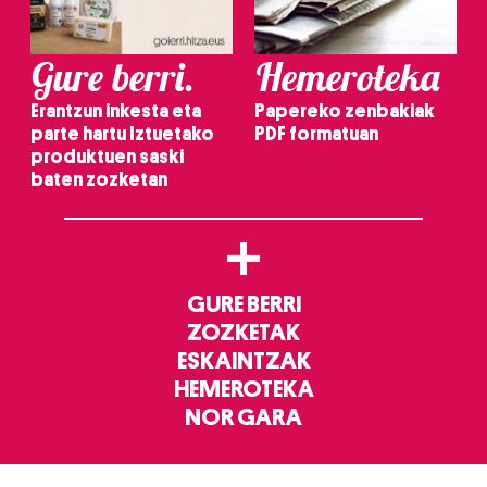
Gure berri.
Hemeroteka
Erantzun inkesta eta
Papereko zenbakiak
parte hartu Iztuetako
PDF formatuan
produktuen saski
baten zozketan
+
GURE BERRI
ZOZKETAK
ESKAINTZAK
HEMEROTEKA
NOR GARA