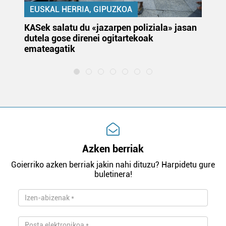
EUSKAL HERRIA, GIPUZKOA
KASek salatu du «jazarpen poliziala» jasan
Pa
dutela gose direnei ogitartekoak
da
emateagatik
«s
Azken berriak
Goierriko azken berriak jakin nahi dituzu? Harpidetu gure
buletinera!