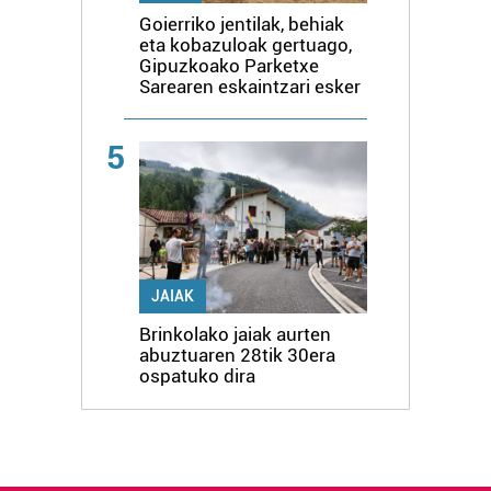
Goierriko jentilak, behiak
eta kobazuloak gertuago,
Gipuzkoako Parketxe
Sarearen eskaintzari esker
5
JAIAK
Brinkolako jaiak aurten
abuztuaren 28tik 30era
ospatuko dira