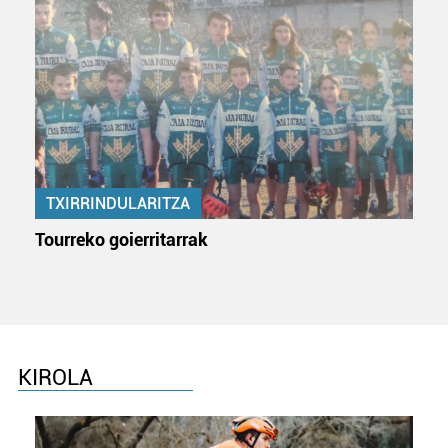
TXIRRINDULARITZA
Tourreko goierritarrak
KIROLA