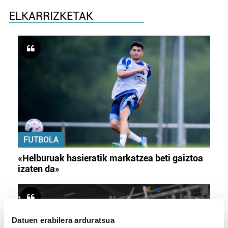
ELKARRIZKETAK
FUTBOLA
«Helburuak hasieratik markatzea beti gaiztoa
izaten da»
Datuen erabilera arduratsua