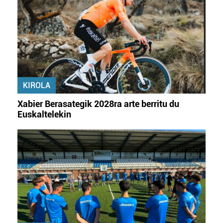
KIROLA
Xabier Berasategik 2028ra arte berritu du
Euskaltelekin