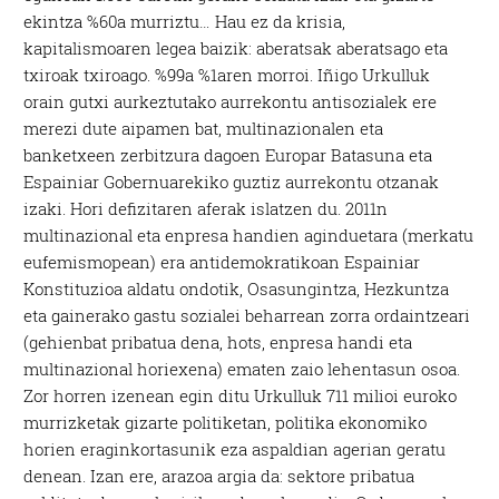
ekintza %60a murriztu… Hau ez da krisia,
kapitalismoaren legea baizik: aberatsak aberatsago eta
txiroak txiroago. %99a %1aren morroi. Iñigo Urkulluk
orain gutxi aurkeztutako aurrekontu antisozialek ere
merezi dute aipamen bat, multinazionalen eta
banketxeen zerbitzura dagoen Europar Batasuna eta
Espainiar Gobernuarekiko guztiz aurrekontu otzanak
izaki. Hori defizitaren aferak islatzen du. 2011n
multinazional eta enpresa handien aginduetara (merkatu
eufemismopean) era antidemokratikoan Espainiar
Konstituzioa aldatu ondotik, Osasungintza, Hezkuntza
eta gainerako gastu sozialei beharrean zorra ordaintzeari
(gehienbat pribatua dena, hots, enpresa handi eta
multinazional horiexena) ematen zaio lehentasun osoa.
Zor horren izenean egin ditu Urkulluk 711 milioi euroko
murrizketak gizarte politiketan, politika ekonomiko
horien eraginkortasunik eza aspaldian agerian geratu
denean. Izan ere, arazoa argia da: sektore pribatua