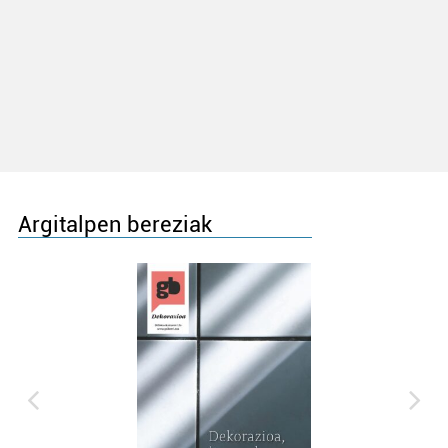
Argitalpen bereziak