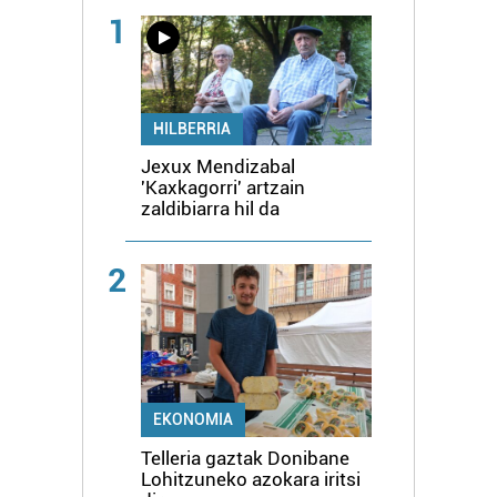
1
HILBERRIA
Jexux Mendizabal
'Kaxkagorri' artzain
zaldibiarra hil da
2
EKONOMIA
Telleria gaztak Donibane
Lohitzuneko azokara iritsi