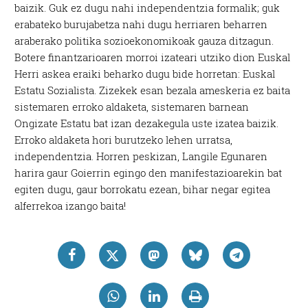
baizik. Guk ez dugu nahi independentzia formalik; guk
erabateko burujabetza nahi dugu herriaren beharren
araberako politika sozioekonomikoak gauza ditzagun.
Botere finantzarioaren morroi izateari utziko dion Euskal
Herri askea eraiki beharko dugu bide horretan: Euskal
Estatu Sozialista. Zizekek esan bezala ameskeria ez baita
sistemaren erroko aldaketa, sistemaren barnean
Ongizate Estatu bat izan dezakegula uste izatea baizik.
Erroko aldaketa hori burutzeko lehen urratsa,
independentzia. Horren peskizan, Langile Egunaren
harira gaur Goierrin egingo den manifestazioarekin bat
egiten dugu, gaur borrokatu ezean, bihar negar egitea
alferrekoa izango baita!