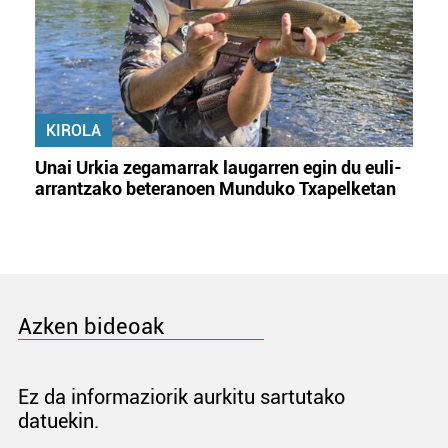
KIROLA
Unai Urkia zegamarrak laugarren egin du euli-
arrantzako beteranoen Munduko Txapelketan
Azken bideoak
Ez da informaziorik aurkitu sartutako
datuekin.