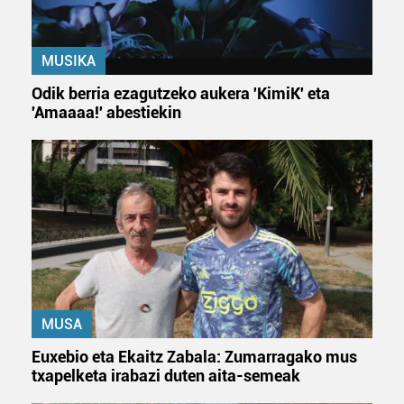
MUSIKA
Odik berria ezagutzeko aukera 'KimiK' eta
'Amaaaa!' abestiekin
MUSA
Euxebio eta Ekaitz Zabala: Zumarragako mus
txapelketa irabazi duten aita-semeak