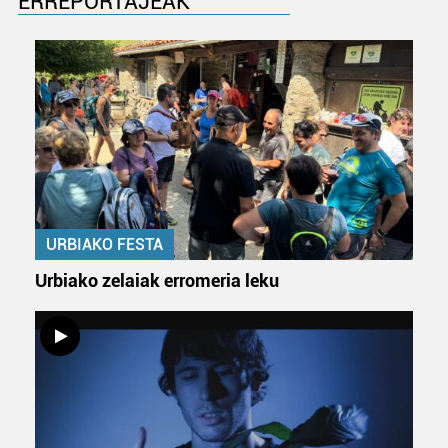
ERREPORTAJEAK
zure baimena Cookieen adierazpenean.
Webgune honek cookie propioak eta hirugarrenen cookie-
fitxategiak erabiltzen ditu. Zure esperientzia eta
zerbitzuak hobetzeko asmoz, cookie teknologiaz
baliatzen gara. Ohar hau onartuz gero, teknologia hori
erabiltzeko baimen esplizitua ematen diguzu.
Gehiago
irakurri
URBIAKO FESTA
Urbiako zelaiak erromeria leku