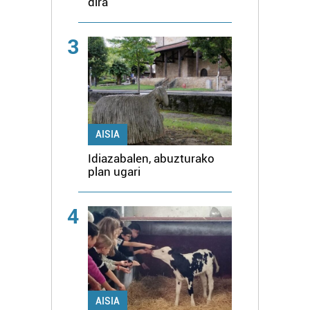
dira
3
AISIA
Idiazabalen, abuzturako
plan ugari
4
AISIA