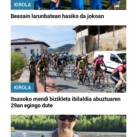
KIROLA
Beasain larunbatean hasiko da jokoan
KIROLA
Itsasoko mendi bizikleta ibilaldia abuztuaren
29an egingo dute