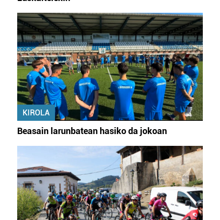
KIROLA
Beasain larunbatean hasiko da jokoan