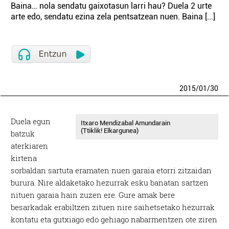
Baina… nola sendatu gaixotasun larri hau? Duela 2 urte
arte edo, sendatu ezina zela pentsatzean nuen. Baina [...]
2015
/
01
/
30
Duela egun
Itxaro Mendizabal Amundarain
(Ttiklik! Elkargunea)
batzuk
aterkiaren
kirtena
sorbaldan sartuta eramaten nuen garaia etorri zitzaidan
burura. Nire aldaketako hezurrak esku banatan sartzen
nituen garaia hain zuzen ere. Gure amak bere
besarkadak erabiltzen zituen nire saihetsetako hezurrak
kontatu eta gutxiago edo gehiago nabarmentzen ote ziren