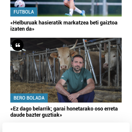
FUTBOLA
«Helburuak hasieratik markatzea beti gaiztoa
izaten da»
BERO BOLADA
«Ez dago belarrik; garai honetarako oso erreta
daude bazter guztiak»