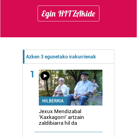
Egin HITZAkide
Azken 3 egunetako irakurrienak
1
HILBERRIA
Jexux Mendizabal
'Kaxkagorri' artzain
zaldibiarra hil da