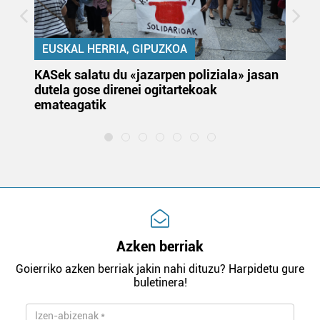
EUSKAL HERRIA, GIPUZKOA
KASek salatu du «jazarpen poliziala» jasan
Pa
dutela gose direnei ogitartekoak
da
emateagatik
«s
Azken berriak
Goierriko azken berriak jakin nahi dituzu? Harpidetu gure
buletinera!