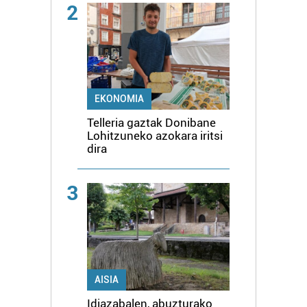
2
EKONOMIA
Telleria gaztak Donibane
Lohitzuneko azokara iritsi
dira
3
AISIA
Idiazabalen, abuzturako