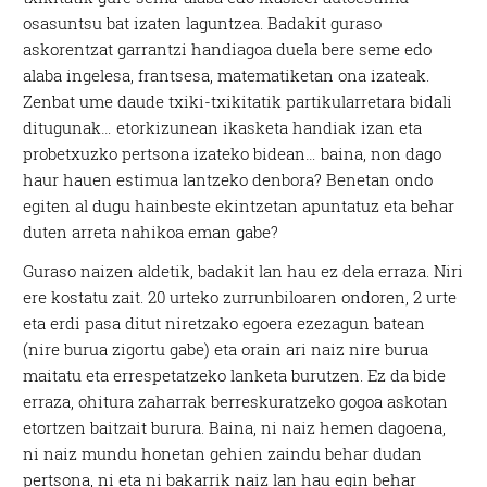
osasuntsu bat izaten laguntzea. Badakit guraso
askorentzat garrantzi handiagoa duela bere seme edo
alaba ingelesa, frantsesa, matematiketan ona izateak.
Zenbat ume daude txiki-txikitatik partikularretara bidali
ditugunak… etorkizunean ikasketa handiak izan eta
probetxuzko pertsona izateko bidean… baina, non dago
haur hauen estimua lantzeko denbora? Benetan ondo
egiten al dugu hainbeste ekintzetan apuntatuz eta behar
duten arreta nahikoa eman gabe?
Guraso naizen aldetik, badakit lan hau ez dela erraza. Niri
ere kostatu zait. 20 urteko zurrunbiloaren ondoren, 2 urte
eta erdi pasa ditut niretzako egoera ezezagun batean
(nire burua zigortu gabe) eta orain ari naiz nire burua
maitatu eta errespetatzeko lanketa burutzen. Ez da bide
erraza, ohitura zaharrak berreskuratzeko gogoa askotan
etortzen baitzait burura. Baina, ni naiz hemen dagoena,
ni naiz mundu honetan gehien zaindu behar dudan
pertsona, ni eta ni bakarrik naiz lan hau egin behar