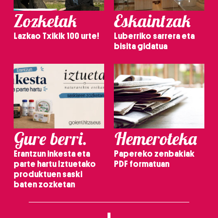
Zozketak
Eskaintzak
Lazkao Txikik 100 urte!
Luberriko sarrera eta
bisita gidatua
Gure berri.
Hemeroteka
Erantzun inkesta eta
Papereko zenbakiak
parte hartu Iztuetako
PDF formatuan
produktuen saski
baten zozketan