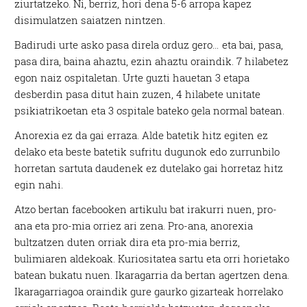
ziurtatzeko. Ni, berriz, hori dena 5-6 arropa kapez
disimulatzen saiatzen nintzen.
Badirudi urte asko pasa direla orduz gero… eta bai, pasa,
pasa dira, baina ahaztu, ezin ahaztu oraindik. 7 hilabetez
egon naiz ospitaletan. Urte guzti hauetan 3 etapa
desberdin pasa ditut hain zuzen, 4 hilabete unitate
psikiatrikoetan eta 3 ospitale bateko gela normal batean.
Anorexia ez da gai erraza. Alde batetik hitz egiten ez
delako eta beste batetik sufritu dugunok edo zurrunbilo
horretan sartuta daudenek ez dutelako gai horretaz hitz
egin nahi.
Atzo bertan facebooken artikulu bat irakurri nuen, pro-
ana eta pro-mia orriez ari zena. Pro-ana, anorexia
bultzatzen duten orriak dira eta pro-mia berriz,
bulimiaren aldekoak. Kuriositatea sartu eta orri horietako
batean bukatu nuen. Ikaragarria da bertan agertzen dena.
Ikaragarriagoa oraindik gure gaurko gizarteak horrelako