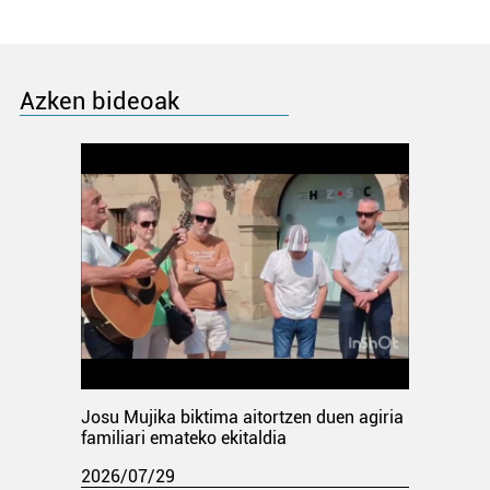
Azken bideoak
Josu Mujika biktima aitortzen duen agiria
familiari emateko ekitaldia
2026/07/29