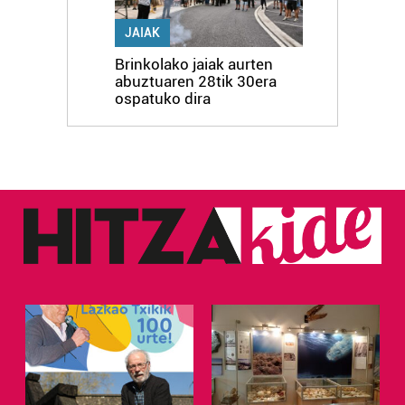
JAIAK
Brinkolako jaiak aurten
abuztuaren 28tik 30era
ospatuko dira