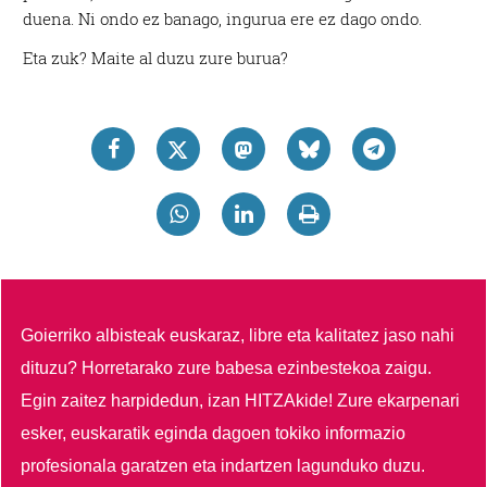
duena. Ni ondo ez banago, ingurua ere ez dago ondo.
Eta zuk? Maite al duzu zure burua?
Goierriko albisteak euskaraz, libre eta kalitatez jaso nahi
dituzu?
Horretarako zure babesa ezinbestekoa zaigu.
Egin zaitez harpidedun, izan HITZAkide!
Zure ekarpenari
esker, euskaratik eginda dagoen tokiko informazio
profesionala garatzen eta indartzen lagunduko duzu.