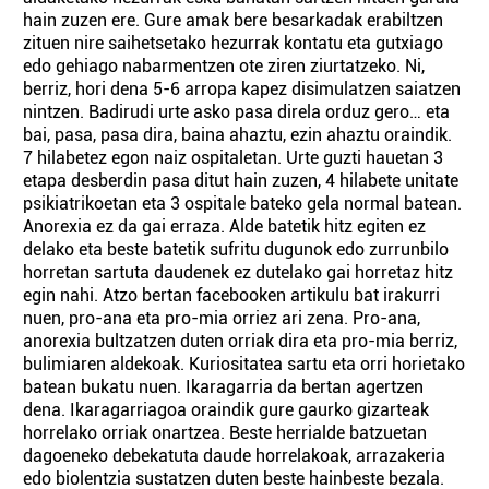
hain zuzen ere. Gure amak bere besarkadak erabiltzen
zituen nire saihetsetako hezurrak kontatu eta gutxiago
edo gehiago nabarmentzen ote ziren ziurtatzeko. Ni,
berriz, hori dena 5-6 arropa kapez disimulatzen saiatzen
nintzen. Badirudi urte asko pasa direla orduz gero… eta
bai, pasa, pasa dira, baina ahaztu, ezin ahaztu oraindik.
7 hilabetez egon naiz ospitaletan. Urte guzti hauetan 3
etapa desberdin pasa ditut hain zuzen, 4 hilabete unitate
psikiatrikoetan eta 3 ospitale bateko gela normal batean.
Anorexia ez da gai erraza. Alde batetik hitz egiten ez
delako eta beste batetik sufritu dugunok edo zurrunbilo
horretan sartuta daudenek ez dutelako gai horretaz hitz
egin nahi. Atzo bertan facebooken artikulu bat irakurri
nuen, pro-ana eta pro-mia orriez ari zena. Pro-ana,
anorexia bultzatzen duten orriak dira eta pro-mia berriz,
bulimiaren aldekoak. Kuriositatea sartu eta orri horietako
batean bukatu nuen. Ikaragarria da bertan agertzen
dena. Ikaragarriagoa oraindik gure gaurko gizarteak
horrelako orriak onartzea. Beste herrialde batzuetan
dagoeneko debekatuta daude horrelakoak, arrazakeria
edo biolentzia sustatzen duten beste hainbeste bezala.