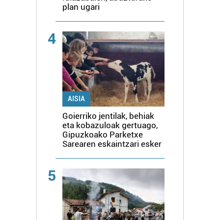
plan ugari
4
AISIA
Goierriko jentilak, behiak
eta kobazuloak gertuago,
Gipuzkoako Parketxe
Sarearen eskaintzari esker
5