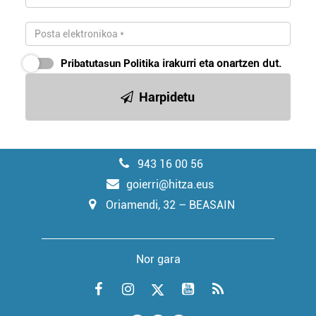
Pribatutasun Politika
irakurri eta onartzen dut.
Harpidetu
943 16 00 56
goierri@hitza.eus
Oriamendi, 32 – BEASAIN
Nor gara