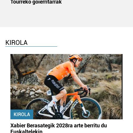
Tourreko goierritarrak
KIROLA
KIROLA
Xabier Berasategik 2028ra arte berritu du
Euskaltelekin