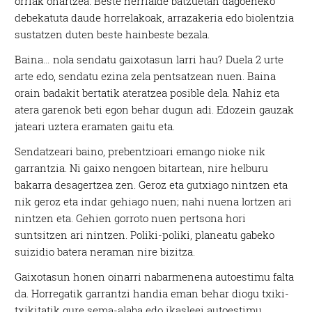
orriak onartzea. Beste herrialde batzuetan dagoeneko
debekatuta daude horrelakoak, arrazakeria edo biolentzia
sustatzen duten beste hainbeste bezala.
Baina… nola sendatu gaixotasun larri hau? Duela 2 urte
arte edo, sendatu ezina zela pentsatzean nuen. Baina
orain badakit bertatik ateratzea posible dela. Nahiz eta
atera garenok beti egon behar dugun adi. Edozein gauzak
jateari uztera eramaten gaitu eta.
Sendatzeari baino, prebentzioari emango nioke nik
garrantzia. Ni gaixo nengoen bitartean, nire helburu
bakarra desagertzea zen. Geroz eta gutxiago nintzen eta
nik geroz eta indar gehiago nuen; nahi nuena lortzen ari
nintzen eta. Gehien gorroto nuen pertsona hori
suntsitzen ari nintzen. Poliki-poliki, planeatu gabeko
suizidio batera neraman nire bizitza.
Gaixotasun honen oinarri nabarmenena autoestimu falta
da. Horregatik garrantzi handia eman behar diogu txiki-
txikitatik gure sema-alaba edo ikasleei autoestimu