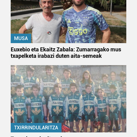
MUSA
Euxebio eta Ekaitz Zabala: Zumarragako mus
txapelketa irabazi duten aita-semeak
TXIRRINDULARITZA