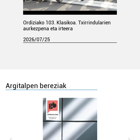
Ordiziako 103. Klasikoa. Txirrindularien
aurkezpena eta irteera
2026/07/25
Argitalpen bereziak