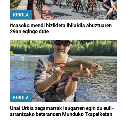
KIROLA
Itsasoko mendi bizikleta ibilaldia abuztuaren
29an egingo dute
KIROLA
Unai Urkia zegamarrak laugarren egin du euli-
arrantzako beteranoen Munduko Txapelketan