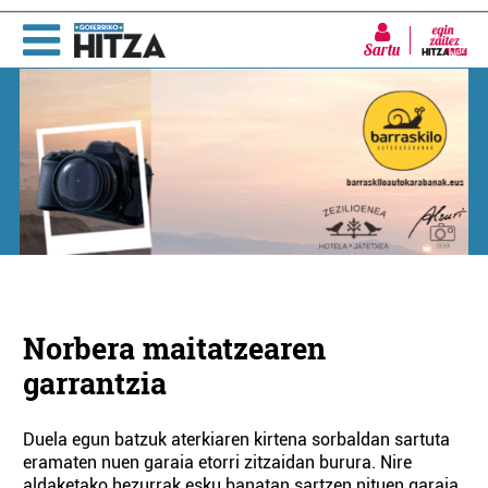
Sartu
Norbera maitatzearen
garrantzia
Duela egun batzuk aterkiaren kirtena sorbaldan sartuta
eramaten nuen garaia etorri zitzaidan burura. Nire
aldaketako hezurrak esku banatan sartzen nituen garaia