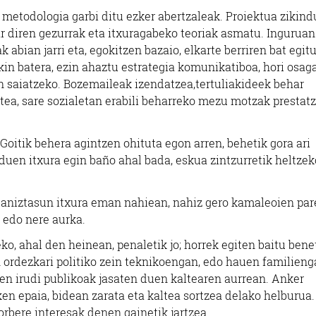
metodologia garbi ditu ezker abertzaleak. Proiektua zikind
har diren gezurrak eta itxuragabeko teoriak asmatu. Ingurua
abian jarri eta, egokitzen bazaio, elkarte berriren bat egitu
kin batera, ezin ahaztu estrategia komunikatiboa, hori osag
n saiatzeko. Bozemaileak izendatzea,tertuliakideek behar
zatea, sare sozialetan erabili beharreko mezu motzak prestat
 Goitik behera agintzen ohituta egon arren, behetik gora ari
uen itxura egin baño ahal bada, eskua zintzurretik heltzek
 aniztasun itxura eman nahiean, nahiz gero kamaleoien par
, edo nere aurka.
ko, ahal den heinean, penaletik jo; horrek egiten baitu ben
ordezkari politiko zein teknikoengan, edo hauen familieng
uen irudi publikoak jasaten duen kaltearen aurrean. Anker
ken epaia, bidean zarata eta kaltea sortzea delako helburua
orbere interesak denen gainetik jartzea.