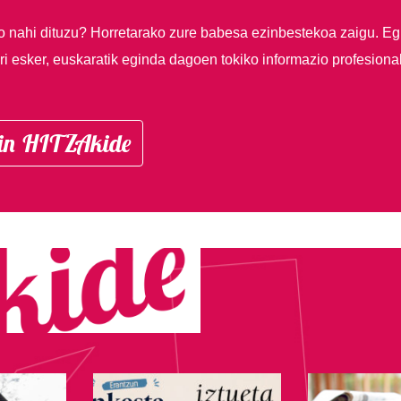
so nahi dituzu?
Horretarako zure babesa ezinbestekoa zaigu. Eg
i esker, euskaratik eginda dagoen tokiko informazio profesiona
in HITZAkide