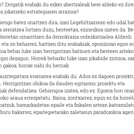
? Zergatik erabaki du ezker abertzaleak bere aldeko ez dir
a jokatzeko estrategiaren arrazoia?
iengo batez onartzen dira, izan Legebiltzarrean edo udal ba
 ateratzea lortzen duzu, besteetan, ezinezkoa izaten da. Bet
Horretan oinarritzen da demokrazia ordezkatzailea Alderdi
, eta on beharrez, hartzen ditu erabakiak, oposizioan egon e
koa behar luke izan herrigintzan batzuen eta besteen arteko
gin dezagun. Horrek beharko luke izan jokabide zintzoa, sar
o gakoa, horixe nahi du herriak.
 auzitegietara eramatea erabaki du. Ados ez dagoen proiekt
la. Herrigintzan ohikoa da dauden egitasmo, proiektu eta
ak defendatzea. Gehiengoa izatea, edo ez. Egoera hori ona
oko-araua errespetatu. Baina, zoritxarrez, egun ez da horrel
u-batzuk, hamarkadetan epaile eta fiskalen artean katramilat
elburu bakarrez, epaitegietarako zaletasun paradoxikoa ager