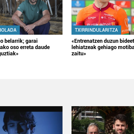
BOLADA
TXIRRINDULARITZA
o belarrik; garai
«Entrenatzen duzun bidee
ako oso erreta daude
lehiatzeak gehiago motib
guztiak»
zaitu»