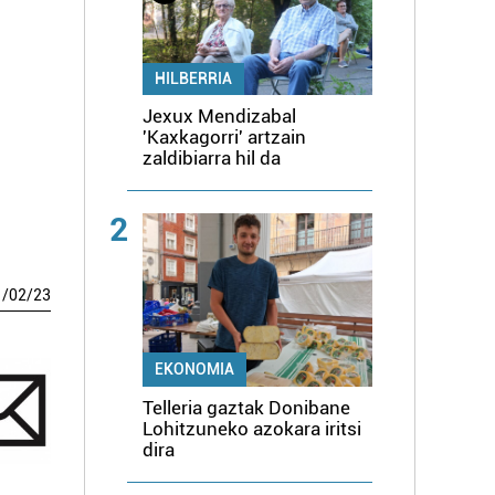
HILBERRIA
Jexux Mendizabal
'Kaxkagorri' artzain
zaldibiarra hil da
2
1
/
02
/
23
EKONOMIA
Telleria gaztak Donibane
Lohitzuneko azokara iritsi
dira