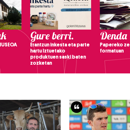
ak
Gure berri.
Denda
 MUSEOA
Erantzun inkesta eta parte
Papereko ze
hartu Iztuetako
formatuan
produktuen saski baten
zozketan