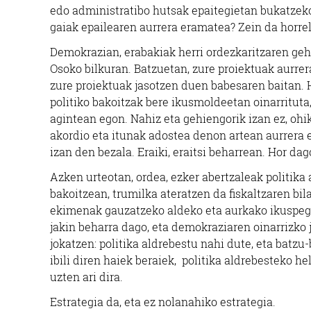
edo administratibo hutsak epaitegietan bukatzeko
gaiak epailearen aurrera eramatea? Zein da horrel
Demokrazian, erabakiak herri ordezkaritzaren geh
Osoko bilkuran. Batzuetan, zure proiektuak aurrera
zure proiektuak jasotzen duen babesaren baitan. 
politiko bakoitzak bere ikusmoldeetan oinarrituta
agintean egon. Nahiz eta gehiengorik izan ez, ohi
akordio eta itunak adostea denon artean aurrera e
izan den bezala. Eraiki, eraitsi beharrean. Hor dag
Azken urteotan, ordea, ezker abertzaleak politika
bakoitzean, trumilka ateratzen da fiskaltzaren bi
ekimenak gauzatzeko aldeko eta aurkako ikuspegi
jakin beharra dago, eta demokraziaren oinarrizko j
jokatzen: politika aldrebestu nahi dute, eta batz
ibili diren haiek beraiek, politika aldrebesteko h
uzten ari dira.
Estrategia da, eta ez nolanahiko estrategia.