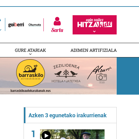
Sartu
GURE ATARIAK
ADIMEN ARTIFIZIALA
Azken 3 egunetako irakurrienak
1