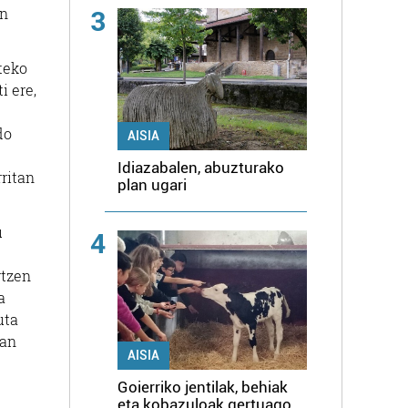
en
3
teko
i ere,
do
AISIA
Idiazabalen, abuzturako
ritan
plan ugari
u
4
rtzen
a
uta
ian
AISIA
Goierriko jentilak, behiak
eta kobazuloak gertuago,