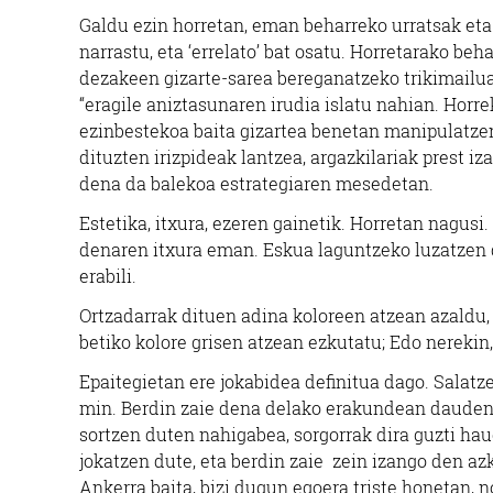
Galdu ezin horretan, eman beharreko urratsak eta 
narrastu, eta ‘errelato’ bat osatu. Horretarako be
dezakeen gizarte-sarea bereganatzeko trikimailuak 
“eragile aniztasunaren irudia islatu nahian. Horre
ezinbestekoa baita gizartea benetan manipulatze
dituzten irizpideak lantzea, argazkilariak prest i
dena da balekoa estrategiaren mesedetan.
Estetika, itxura, ezeren gainetik. Horretan nagusi.
denaren itxura eman. Eskua laguntzeko luzatzen d
erabili.
Ortzadarrak dituen adina koloreen atzean azaldu,
betiko kolore grisen atzean ezkutatu; Edo nerekin
Epaitegietan ere jokabidea definitua dago. Salatze
min. Berdin zaie dena delako erakundean dauden 
sortzen duten nahigabea, sorgorrak dira guzti ha
jokatzen dute, eta berdin zaie zein izango den az
Ankerra baita, bizi dugun egoera triste honetan, n