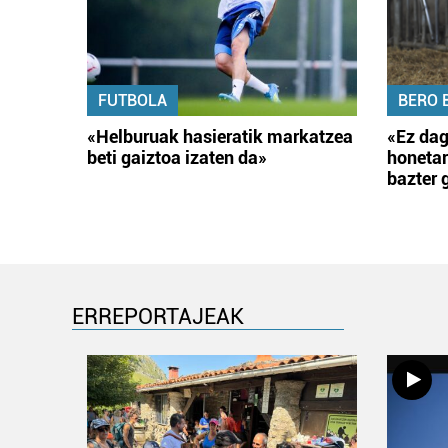
FUTBOLA
BERO 
«Helburuak hasieratik markatzea
«Ez dag
beti gaiztoa izaten da»
honetar
bazter 
ERREPORTAJEAK