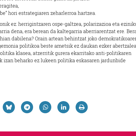
eragitea,
be” hori estrategiaren zeharlerroa hartzea.
onik ez: herrigintzaren ospe-galtzea, polarizazioa eta ezinik
rria dena, era berean da kaltegarria aberriarentzat ere. Bera
nahian dabilena? Orain artean behintzat joko demokratikoare
egemonia politikoa beste ametsik ez daukan ezker abertzalea
litika klasea, atzerritik gurera ekarritako anti-politikaren
ik izan beharko ez lukeen politika eskasaren jardunbide