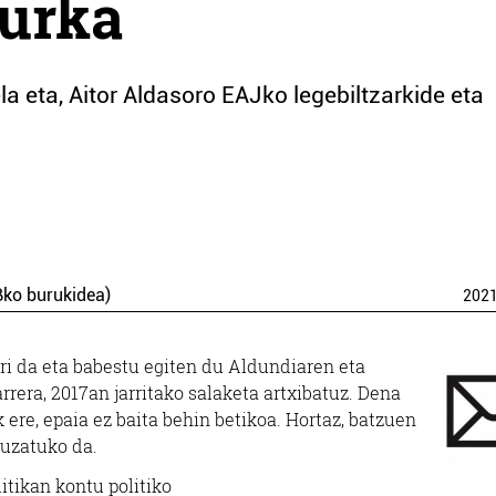
aurka
a eta, Aitor Aldasoro EAJko legebiltzarkide eta
Bko burukidea)
202
rri da eta babestu egiten du Aldundiaren eta
rrera, 2017an jarritako salaketa artxibatuz. Dena
ere, epaia ez baita behin betikoa. Hortaz, batzuen
luzatuko da.
itikan kontu politiko