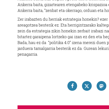
Ankerra baita, gizartearen etengabeko krispazioa 
Ankerra baita, “zenbat eta okerrago, orduan eta ho
Zer irabazten du herriak estrategia honekin? ezer 
areagotzea besterik ez. Eta herrigintzarako kaltega
zein da estrategia zikin honekin zerbait irabazi 
bitartez garaipena lortzeko gai izan ez den eta h
Bada, hau ez da “politika 4.0” izena merezi duen po
jarduera tamalgarria besterik ez da. Gurean lekur
penagarria.