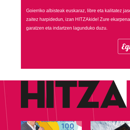
Goierriko albisteak euskaraz, libre eta kalitatez ja
zaitez harpidedun, izan HITZAkide!
Zure ekarpenar
garatzen eta indartzen lagunduko duzu.
Eg