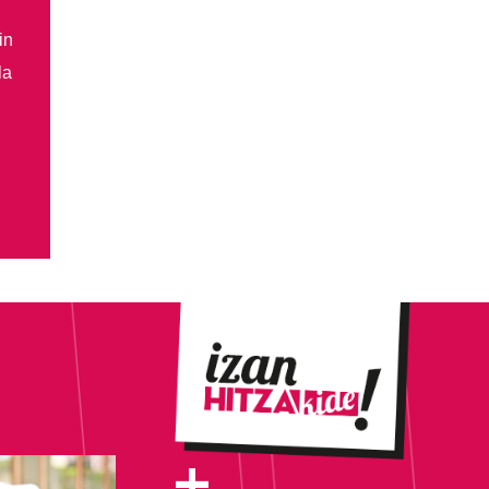
in
la
+