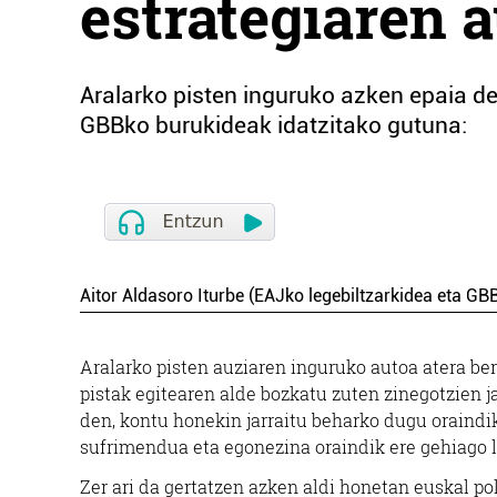
estrategiaren 
Aralarko pisten inguruko azken epaia del
GBBko burukideak idatzitako gutuna:
Aitor Aldasoro Iturbe (EAJko legebiltzarkidea eta GB
Aralarko pisten auziaren inguruko autoa atera be
pistak egitearen alde bozkatu zuten zinegotzien ja
den, kontu honekin jarraitu beharko dugu oraindik 
sufrimendua eta egonezina oraindik ere gehiago 
Zer ari da gertatzen azken aldi honetan euskal pol