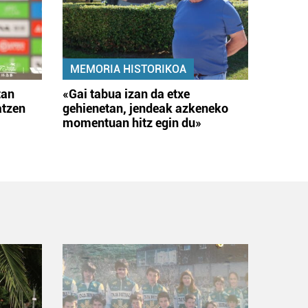
MEMORIA HISTORIKOA
tan
«Gai tabua izan da etxe
atzen
gehienetan, jendeak azkeneko
momentuan hitz egin du»