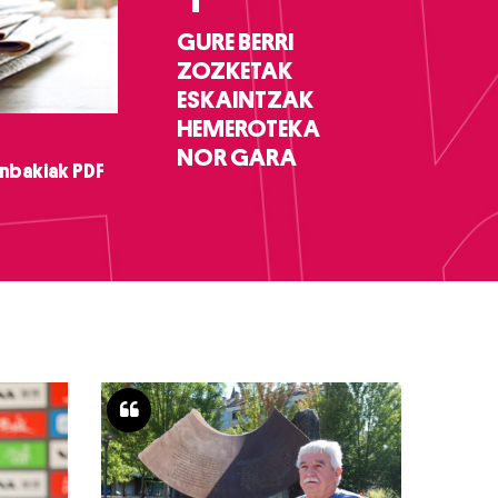
GURE BERRI
ZOZKETAK
ESKAINTZAK
HEMEROTEKA
NOR GARA
nbakiak PDF