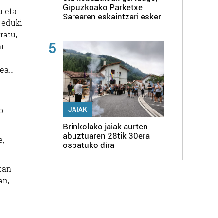
Gipuzkoako Parketxe
u eta
Sarearen eskaintzari esker
n eduki
ratu,
5
ai
zea…
o
JAIAK
Brinkolako jaiak aurten
abuztuaren 28tik 30era
e,
ospatuko dira
etan
an,
.