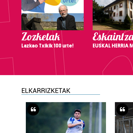
Zozketak
Eskaintz
Lazkao Txikik 100 urte!
EUSKAL HERRIA
ELKARRIZKETAK