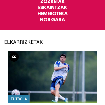
ZOZKETAK
ESKAINTZAK
HEMEROTEKA
NOR GARA
ELKARRIZKETAK
FUTBOLA