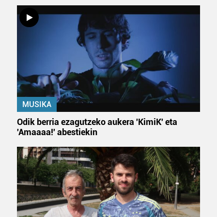
zure baimena Cookieen adierazpenean.
Webgune honek cookie propioak eta hirugarrenen cookie-
fitxategiak erabiltzen ditu. Zure esperientzia eta
zerbitzuak hobetzeko asmoz, cookie teknologiaz
baliatzen gara. Ohar hau onartuz gero, teknologia hori
erabiltzeko baimen esplizitua ematen diguzu.
Gehiago
irakurri
MUSIKA
Odik berria ezagutzeko aukera 'KimiK' eta
'Amaaaa!' abestiekin