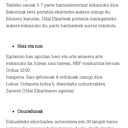
Taldeko saioak 5-7 parte hartzailerentzat eskainiko dira.
Bakoitzak bere portatila ekartzeko aukera izango du.
Edozein kasutan, Udal Elkarteak portatila mailegatzeko
aukera eskainiko du, parte hartzaileek aurrez eskatuta.
Noiz eta non
Egitasmo hau apirilan hasi eta urte amaiera arte
eskainiko da; hilean saio batean, NBF eraikuntza berrian:
Ordua: 10:00
Iraupena: Saio gehienak 4 ordukoak izango dira.
Lekua: Urdaneta bidea 6, Abendaño industrialdea,
Zarautz (Udal Elkartearen egoitza)
Onuradunak
Eskualdeko ekintzailea, autonomoa edo 30 langile baino