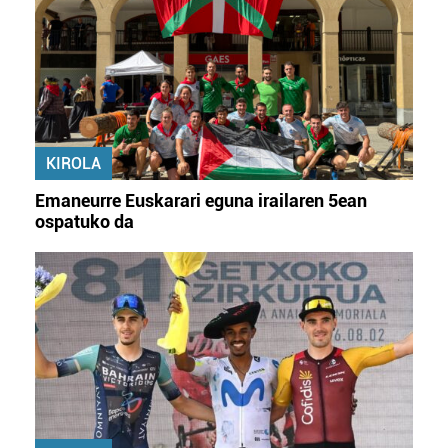
KIROLA
Emaneurre Euskarari eguna irailaren 5ean
ospatuko da