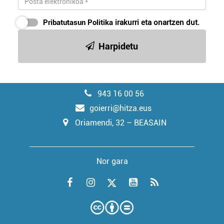
Pribatutasun Politika
irakurri eta onartzen dut.
Harpidetu
943 16 00 56
goierri@hitza.eus
Oriamendi, 32 – BEASAIN
Nor gara