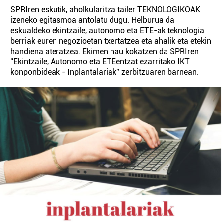
SPRIren eskutik, aholkularitza tailer TEKNOLOGIKOAK
izeneko egitasmoa antolatu dugu. Helburua da
eskualdeko ekintzaile, autonomo eta ETE-ak teknologia
berriak euren negozioetan txertatzea eta ahalik eta etekin
handiena ateratzea. Ekimen hau kokatzen da SPRIren
“Ekintzaile, Autonomo eta ETEentzat ezarritako IKT
konponbideak - Inplantalariak” zerbitzuaren barnean.