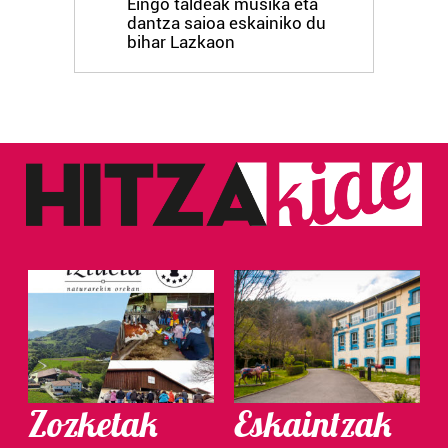
Eingo taldeak musika eta
dantza saioa eskainiko du
bihar Lazkaon
Zozketak
Eskaintzak