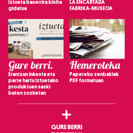
Iztueta baserrira bisita
LA ENCARTADA
gidatua
FABRIKA-MUSEOA
Gure berri.
Hemeroteka
Erantzun inkesta eta
Papereko zenbakiak
parte hartu Iztuetako
PDF formatuan
produktuen saski
baten zozketan
+
GURE BERRI