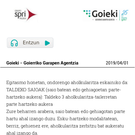
Goieki - Goierriko Garapen Agentzia
2019
/
04
/
01
Egitasmo honetan, ondorengo aholkularitza eskainiko da:
TALDEKO SAIOAK (saio batean edo gehiagoetan parte-
hartzeko aukera): Taldeko 3 aholkularitza-tailerretan
parte hartzeko aukera
Zure beharren arabera, saio batean edo gehiagotan parte
hartu ahal izango duzu. Esku-hartzeko modalitatean,
berriz, gehienez ere, aholkularitza zerbitzu bat aukeratu
ahal izango da.