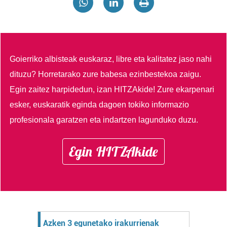
Goierriko albisteak euskaraz, libre eta kalitatez jaso nahi
dituzu?
Horretarako zure babesa ezinbestekoa zaigu.
Egin zaitez harpidedun, izan HITZAkide!
Zure ekarpenari
esker, euskaratik eginda dagoen tokiko informazio
profesionala garatzen eta indartzen lagunduko duzu.
Egin HITZAkide
Azken 3 egunetako irakurrienak