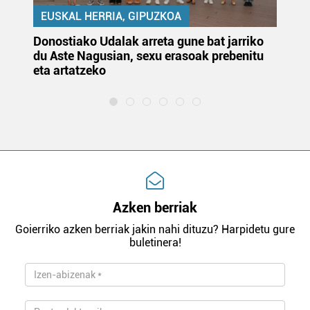
EUSKAL HERRIA, GIPUZKOA
Donostiako Udalak arreta gune bat jarriko
Ur
du Aste Nagusian, sexu erasoak prebenitu
es
eta artatzeko
lu
Azken berriak
Goierriko azken berriak jakin nahi dituzu? Harpidetu gure
buletinera!