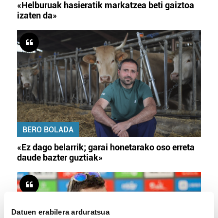
«Helburuak hasieratik markatzea beti gaiztoa
izaten da»
BERO BOLADA
«Ez dago belarrik; garai honetarako oso erreta
daude bazter guztiak»
Datuen erabilera arduratsua