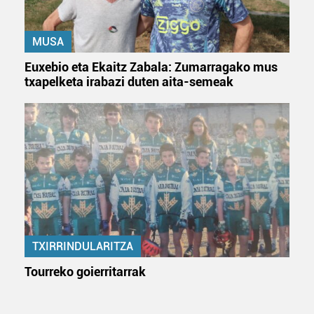
MUSA
Euxebio eta Ekaitz Zabala: Zumarragako mus
txapelketa irabazi duten aita-semeak
TXIRRINDULARITZA
Tourreko goierritarrak