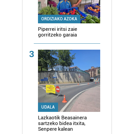
ORDIZIAKO AZOKA
Piperrei iritsi zaie
gorritzeko garaia
3
UDALA
Lazkaotik Beasainera
sartzeko bidea itxita,
Senpere kalean