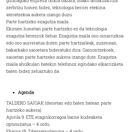
gutxiagoko enpresa txikia bazara, doako aholkularitza
zerbitzu honen bidez, teknologia berriei etekina
ateratzekoa aukera izango duzu.
Parte hartzeko ezagutza maila
Ekimen honetan parte hartzeko ez da teknologia
ezagutza berezirik behar. Ezagutza maila oso oinarrizkoa
edo oso aurreratua duten parte hartzaileak, zuzenean,
bakarkako saioetara bideratuko dira. Gainontzekoek,
saioetan parte hartzeko aukera izango dute. Ezagutza
maila aholkulari batekin telefonoz egindako elkarrizketa
baten bidez zehaztuko da.
Agenda
TALDEKO SAIOAK (denetan edo baten batean parte
hartzeko aukera).
Apirila 9: ETE eraginkorragoa barne kudeaketa
optimizatua – 4 ordu
Ekaina 18: Zibersegurtasuna – 4 ordu