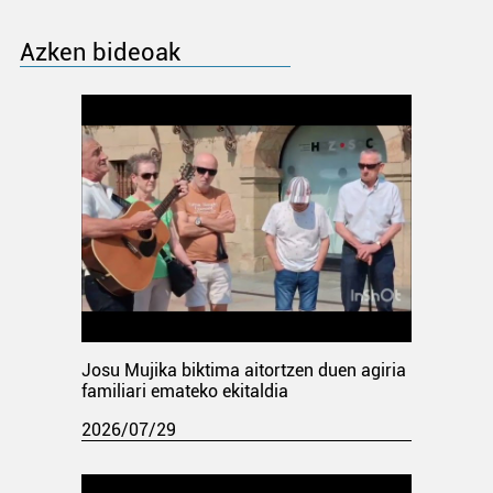
Azken bideoak
Josu Mujika biktima aitortzen duen agiria
familiari emateko ekitaldia
2026/07/29