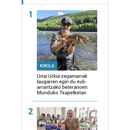
1
KIROLA
Unai Urkia zegamarrak
laugarren egin du euli-
arrantzako beteranoen
Munduko Txapelketan
2