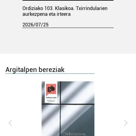
Ordiziako 103. Klasikoa. Txirrindularien
aurkezpena eta irteera
2026/07/25
Argitalpen bereziak