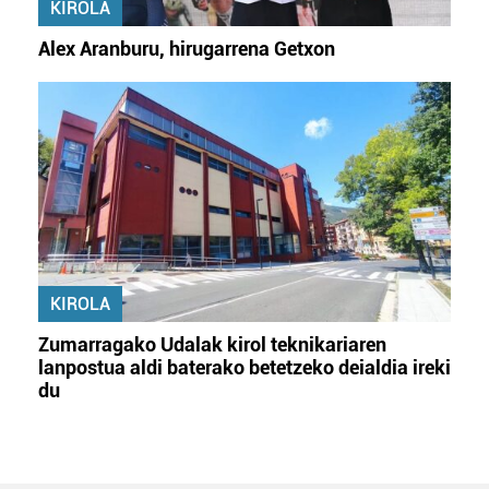
KIROLA
Alex Aranburu, hirugarrena Getxon
KIROLA
Zumarragako Udalak kirol teknikariaren
lanpostua aldi baterako betetzeko deialdia ireki
du