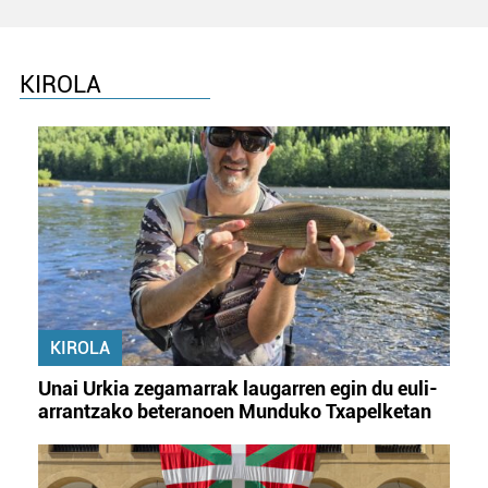
KIROLA
KIROLA
Unai Urkia zegamarrak laugarren egin du euli-
arrantzako beteranoen Munduko Txapelketan