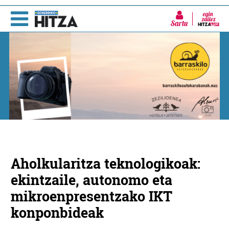
Sartu
Aholkularitza teknologikoak:
ekintzaile, autonomo eta
mikroenpresentzako IKT
konponbideak