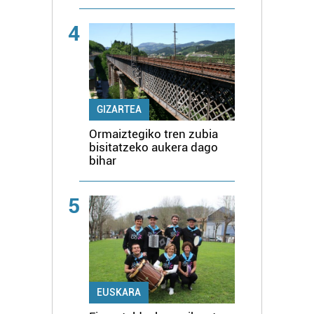
4
GIZARTEA
Ormaiztegiko tren zubia
bisitatzeko aukera dago
bihar
5
EUSKARA