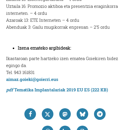
Uztaila 16: Promozio aktiboa eta presentzia eraginkorra
interneten. – 4 ordu
Azaroak 13: ETE Interneten – 4 ordu
Abenduak 3: Gailu mugikorrak enpresan – 2’5 ordu
Izena emateko argibideak:
Ikastaroan parte hartzeko izen ematea Goiekiren bidez
egingo da.
Tel. 943 161831
aimaz.goieki@goierri.eus
pdf
Tematika Implantalariak 2019 EU ES (222 KB)