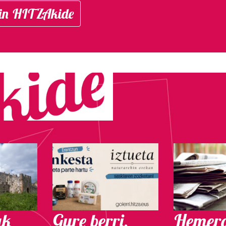
in HITZAkide
ak
Gure berri.
Hemero