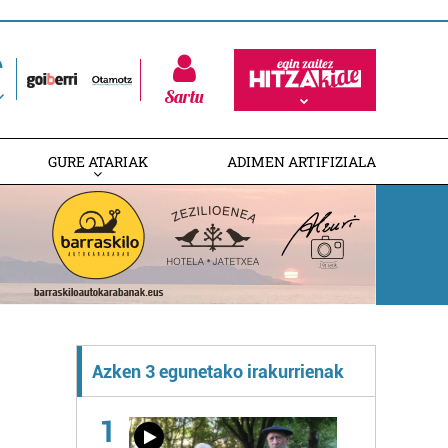
Sartu
GURE ATARIAK
ADIMEN ARTIFIZIALA
Azken 3 egunetako irakurrienak
1