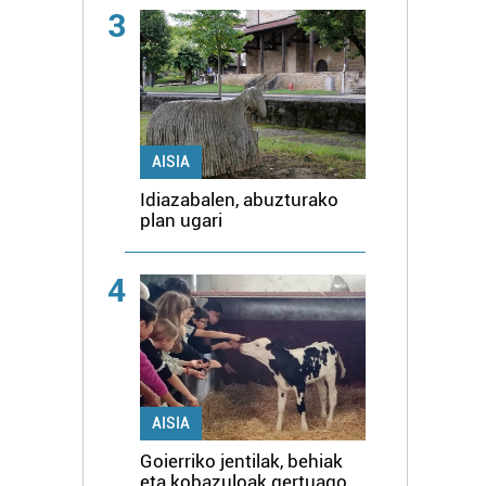
3
AISIA
Idiazabalen, abuzturako
plan ugari
4
AISIA
Goierriko jentilak, behiak
eta kobazuloak gertuago,