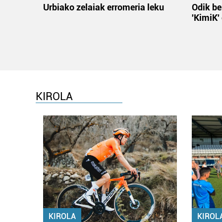
Urbiako zelaiak erromeria leku
Odik be
'KimiK'
KIROLA
KIROLA
KIROL