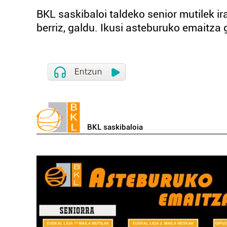
BKL saskibaloi taldeko senior mutilek ir
berriz, galdu. Ikusi asteburuko emaitza 
BKL saskibaloia