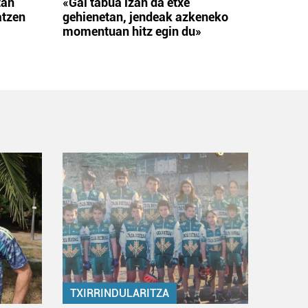
tan
«Gai tabua izan da etxe
atzen
gehienetan, jendeak azkeneko
momentuan hitz egin du»
TXIRRINDULARITZA