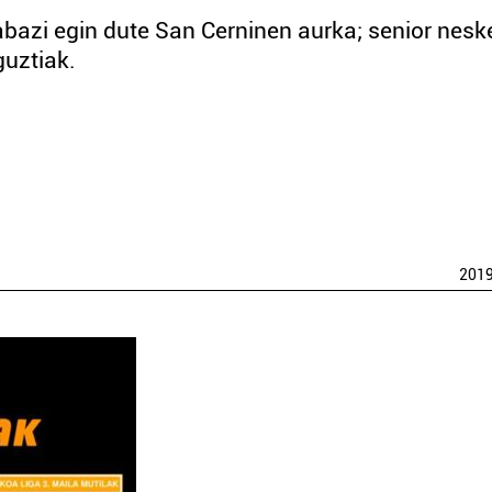
abazi egin dute San Cerninen aurka; senior nesk
guztiak.
201