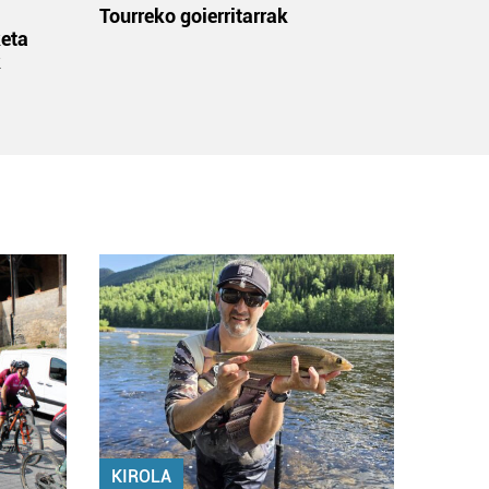
:
Tourreko goierritarrak
eta
k
KIROLA