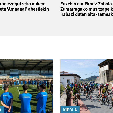
rria ezagutzeko aukera
Euxebio eta Ekaitz Zabala
 eta 'Amaaaa!' abestiekin
Zumarragako mus txapelk
irabazi duten aita-semea
A
KIROLA