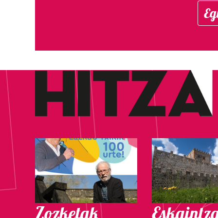
Eg
Zozketak
Eskaintz