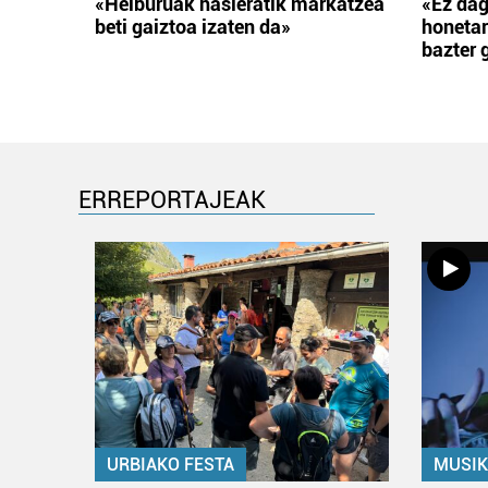
«Helburuak hasieratik markatzea
«Ez dag
beti gaiztoa izaten da»
honetar
bazter 
ERREPORTAJEAK
URBIAKO FESTA
MUSIK