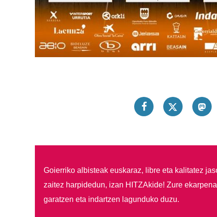
Goierriko albisteak euskaraz, libre eta kalitatez ja
zaitez harpidedun, izan HITZAkide!
Zure ekarpenar
garatzen eta indartzen lagunduko duzu.