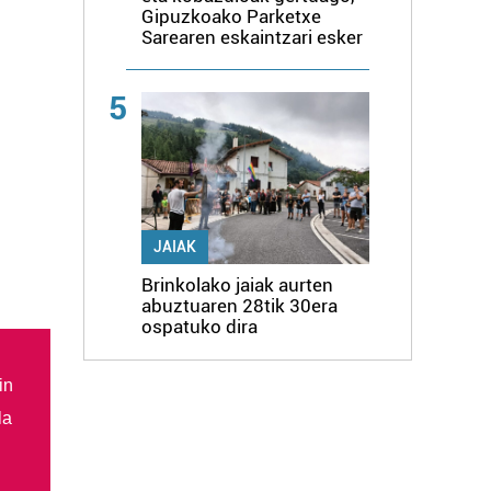
Gipuzkoako Parketxe
Sarearen eskaintzari esker
5
JAIAK
Brinkolako jaiak aurten
abuztuaren 28tik 30era
ospatuko dira
in
la