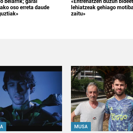
o belarrik; garai
«Entrenatzen duzun bidee
ako oso erreta daude
lehiatzeak gehiago motib
guztiak»
zaitu»
A
MUSA