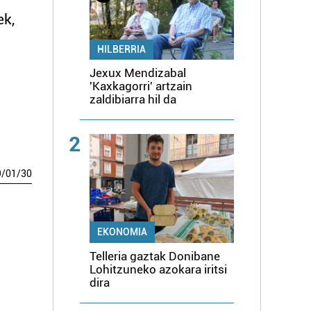
ek,
HILBERRIA
Jexux Mendizabal
'Kaxkagorri' artzain
zaldibiarra hil da
2
9
/
01
/
30
EKONOMIA
Telleria gaztak Donibane
Lohitzuneko azokara iritsi
dira