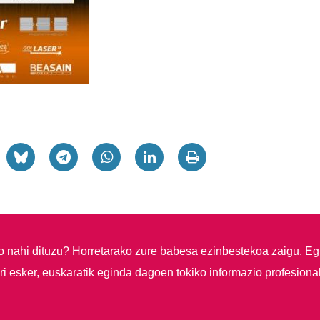
so nahi dituzu?
Horretarako zure babesa ezinbestekoa zaigu. Eg
i esker, euskaratik eginda dagoen tokiko informazio profesiona