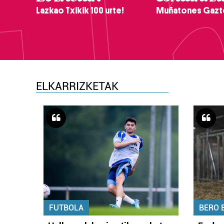
Lazkao Txikik 100 urte!
Muñatones Gazt
ELKARRIZKETAK
FUTBOLA
BERO 