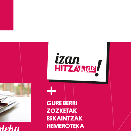
+
GURE BERRI
ZOZKETAK
ESKAINTZAK
teka
HEMEROTEKA