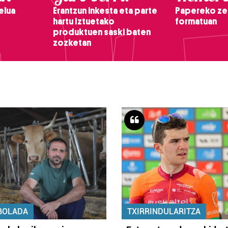
elua
Erantzun inkesta eta parte
Papereko ze
hartu Iztuetako
formatuan
produktuen saski baten
zozketan
BOLADA
TXIRRINDULARITZA