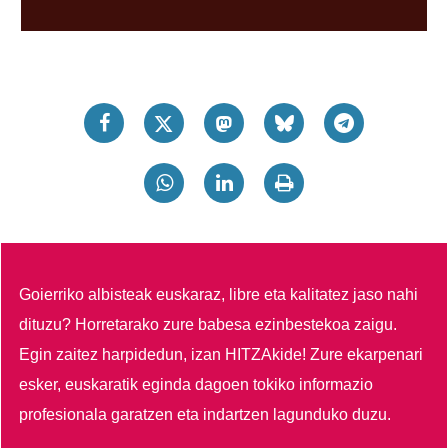
Goierriko albisteak euskaraz, libre eta kalitatez jaso nahi
dituzu?
Horretarako zure babesa ezinbestekoa zaigu.
Egin zaitez harpidedun, izan HITZAkide!
Zure ekarpenari
esker, euskaratik eginda dagoen tokiko informazio
profesionala garatzen eta indartzen lagunduko duzu.