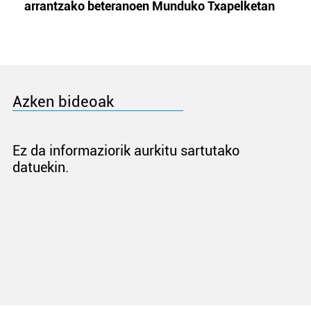
arrantzako beteranoen Munduko Txapelketan
Azken bideoak
Ez da informaziorik aurkitu sartutako
datuekin.