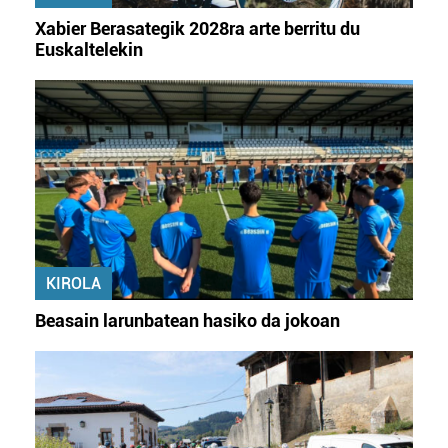
Xabier Berasategik 2028ra arte berritu du
Euskaltelekin
KIROLA
Beasain larunbatean hasiko da jokoan