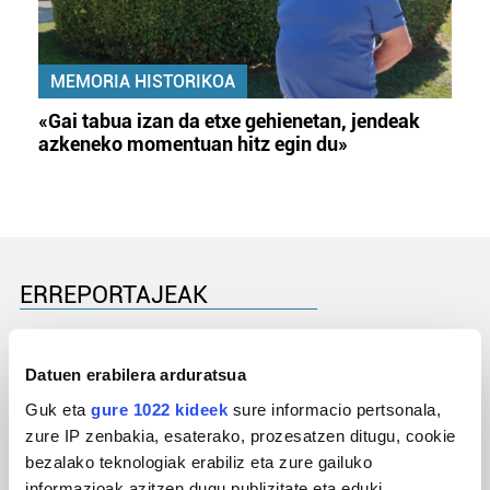
MEMORIA HISTORIKOA
«Gai tabua izan da etxe gehienetan, jendeak
azkeneko momentuan hitz egin du»
ERREPORTAJEAK
Datuen erabilera arduratsua
Guk eta
gure 1022 kideek
sure informacio pertsonala,
zure IP zenbakia, esaterako, prozesatzen ditugu, cookie
bezalako teknologiak erabiliz eta zure gailuko
informazioak azitzen dugu publizitate eta eduki