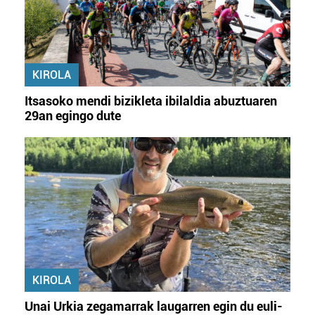
KIROLA
Itsasoko mendi bizikleta ibilaldia abuztuaren
29an egingo dute
KIROLA
Unai Urkia zegamarrak laugarren egin du euli-