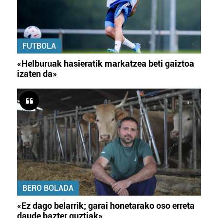
FUTBOLA
«Helburuak hasieratik markatzea beti gaiztoa
izaten da»
BERO BOLADA
«Ez dago belarrik; garai honetarako oso erreta
daude bazter guztiak»