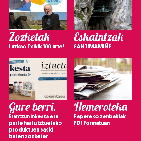
Zozketak
Eskaintzak
Lazkao Txikik 100 urte!
SANTIMAMIÑE
Gure berri.
Hemeroteka
Erantzun inkesta eta
Papereko zenbakiak
parte hartu Iztuetako
PDF formatuan
produktuen saski
baten zozketan