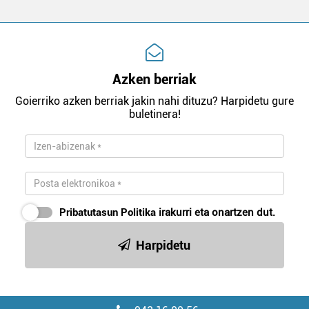
Azken berriak
Goierriko azken berriak jakin nahi dituzu? Harpidetu gure
buletinera!
Pribatutasun Politika
irakurri eta onartzen dut.
Harpidetu