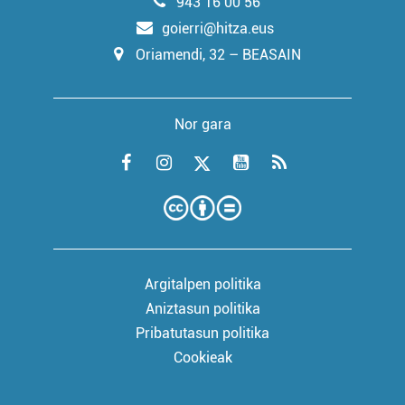
943 16 00 56
goierri@hitza.eus
Oriamendi, 32 – BEASAIN
Nor gara
Argitalpen politika
Aniztasun politika
Pribatutasun politika
Cookieak