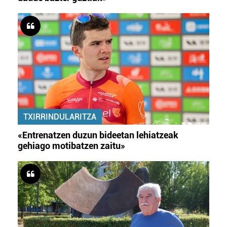
TXIRRINDULARITZA
«Entrenatzen duzun bideetan lehiatzeak
gehiago motibatzen zaitu»