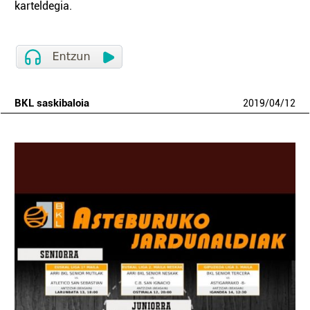
karteldegia.
BKL saskibaloia
2019
/
04
/
12