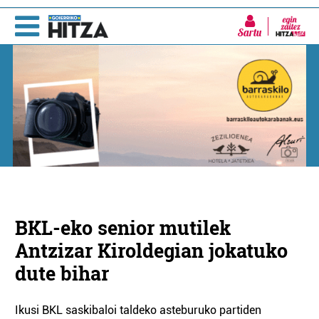
Sartu
BKL-eko senior mutilek
Antzizar Kiroldegian jokatuko
dute bihar
Ikusi BKL saskibaloi taldeko asteburuko partiden