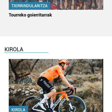
zerbitzuak hobetzeko asmoz, cookie teknologiaz
TXIRRINDULARITZA
baliatzen gara. Ohar hau onartuz gero, teknologia hori
Tourreko goierritarrak
erabiltzeko baimen esplizitua ematen diguzu.
Gehiago
irakurri
KIROLA
KIROLA