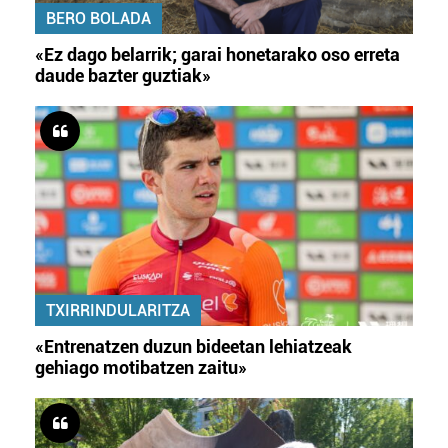
BERO BOLADA
«Ez dago belarrik; garai honetarako oso erreta
daude bazter guztiak»
TXIRRINDULARITZA
«Entrenatzen duzun bideetan lehiatzeak
gehiago motibatzen zaitu»