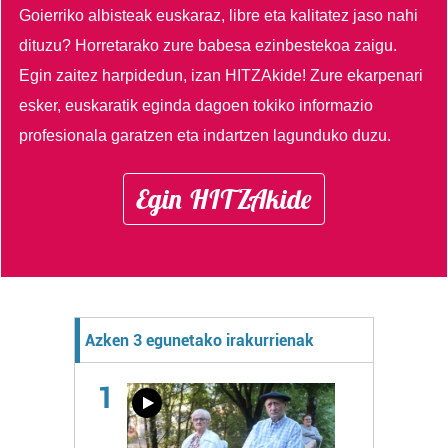
Goierriko albisteak euskaraz, libre eta kalitatez jaso nahi
dituzu?
Horretarako zure babesa ezinbestekoa zaigu.
Egin zaitez harpidedun, izan HITZAkide!
Zure ekarpenari
esker, euskaratik eginda dagoen tokiko informazio
profesionala garatzen eta indartzen lagunduko duzu.
Egin HITZAkide
Azken 3 egunetako irakurrienak
1