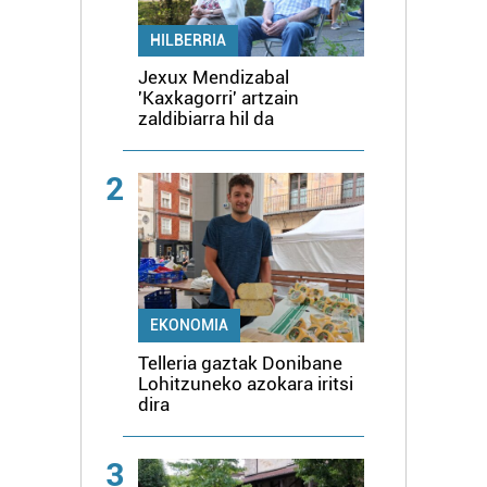
HILBERRIA
Jexux Mendizabal
'Kaxkagorri' artzain
zaldibiarra hil da
2
EKONOMIA
Telleria gaztak Donibane
Lohitzuneko azokara iritsi
dira
3