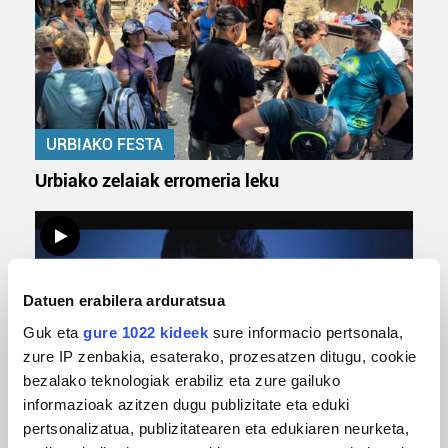
URBIAKO FESTA
Urbiako zelaiak erromeria leku
Datuen erabilera arduratsua
Guk eta
gure 1022 kideek
sure informacio pertsonala,
zure IP zenbakia, esaterako, prozesatzen ditugu, cookie
bezalako teknologiak erabiliz eta zure gailuko
informazioak azitzen dugu publizitate eta eduki
MUSIKA
pertsonalizatua, publizitatearen eta edukiaren neurketa,