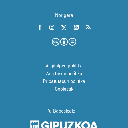
Nor gara
Argitalpen politika
Aniztasun politika
Pribatutasun politika
Cookieak
Babesleak: