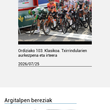
Ordiziako 103. Klasikoa. Txirrindularien
aurkezpena eta irteera
2026/07/25
Argitalpen bereziak