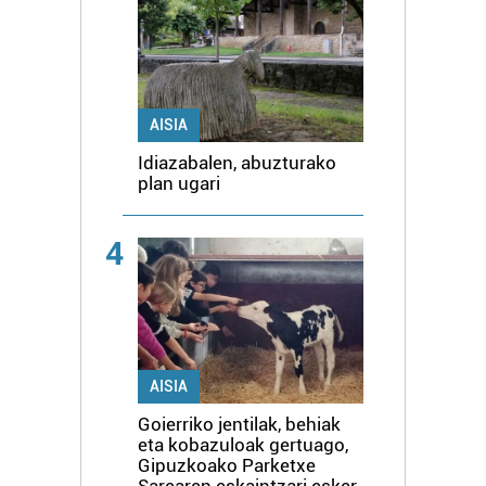
AISIA
Idiazabalen, abuzturako
plan ugari
4
AISIA
Goierriko jentilak, behiak
eta kobazuloak gertuago,
Gipuzkoako Parketxe
Sarearen eskaintzari esker