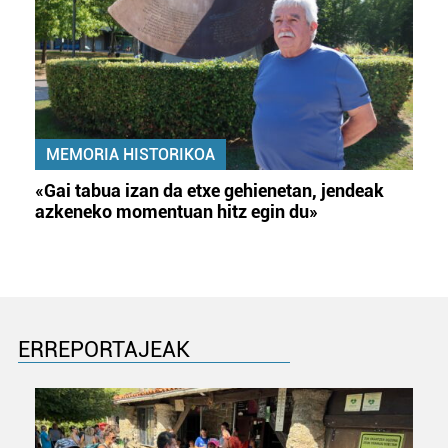
MEMORIA HISTORIKOA
«Gai tabua izan da etxe gehienetan, jendeak
azkeneko momentuan hitz egin du»
ERREPORTAJEAK