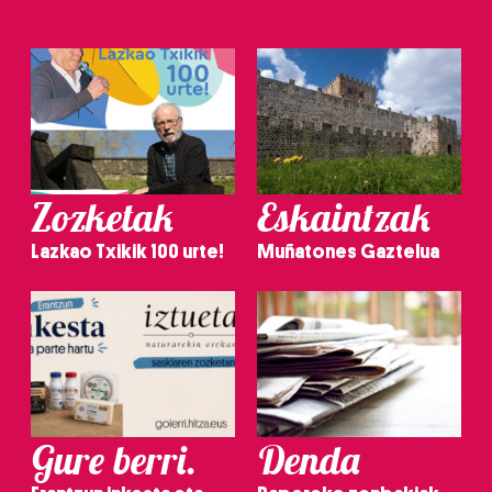
Zozketak
Eskaintzak
Lazkao Txikik 100 urte!
Muñatones Gaztelua
Gure berri.
Denda