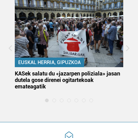
EUSKAL HERRIA, GIPUZKOA
KASek salatu du «jazarpen poliziala» jasan
Pa
dutela gose direnei ogitartekoak
da
emateagatik
«s