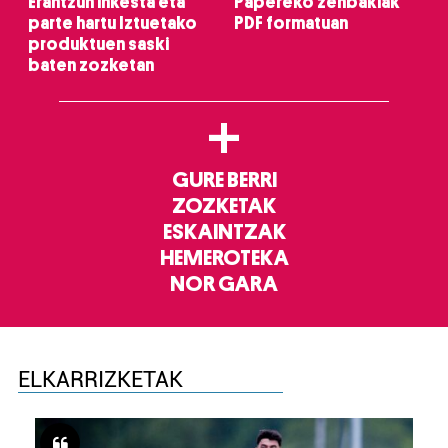
Erantzun inkesta eta
Papereko zenbakiak
parte hartu Iztuetako
PDF formatuan
produktuen saski
baten zozketan
+
GURE BERRI
ZOZKETAK
ESKAINTZAK
HEMEROTEKA
NOR GARA
ELKARRIZKETAK