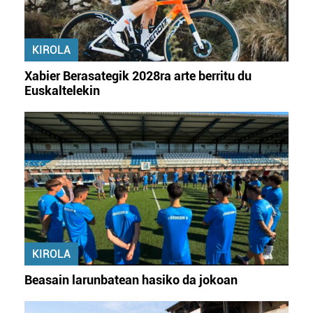
baliatzen gara. Ohar hau onartuz gero, teknologia hori
erabiltzeko baimen esplizitua ematen diguzu.
Gehiago
irakurri
KIROLA
Xabier Berasategik 2028ra arte berritu du
Euskaltelekin
KIROLA
Beasain larunbatean hasiko da jokoan