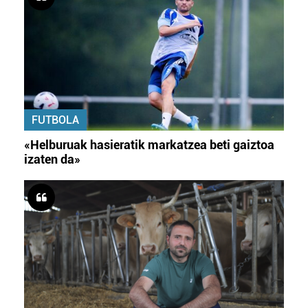
FUTBOLA
«Helburuak hasieratik markatzea beti gaiztoa
izaten da»