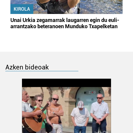
KIROLA
Unai Urkia zegamarrak laugarren egin du euli-
arrantzako beteranoen Munduko Txapelketan
Azken bideoak