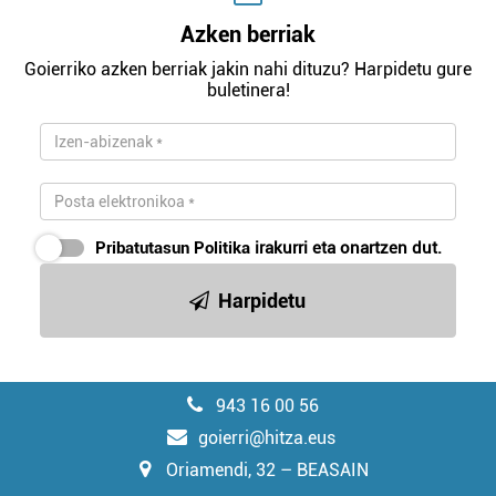
Azken berriak
Goierriko azken berriak jakin nahi dituzu? Harpidetu gure
buletinera!
Pribatutasun Politika
irakurri eta onartzen dut.
Harpidetu
943 16 00 56
goierri@hitza.eus
Oriamendi, 32 – BEASAIN