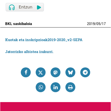
BKL saskibaloia
2019
/
05
/
17
Kuotak eta inskripzioak2019-2020_v2-SEPA
Jatorrizko albistea irakurri.