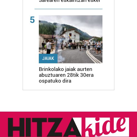
5
JAIAK
Brinkolako jaiak aurten
abuztuaren 28tik 30era
ospatuko dira