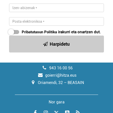
Pribatutasun Politika
irakurri eta onartzen dut.
Harpidetu
943 16 00 56
goierri@hitza.eus
Oriamendi, 32 – BEASAIN
Nor gara