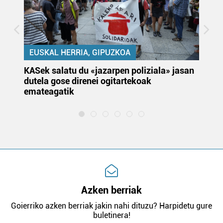
EUSKAL HERRIA, GIPUZKOA
KASek salatu du «jazarpen poliziala» jasan
Pa
dutela gose direnei ogitartekoak
da
emateagatik
«s
Azken berriak
Goierriko azken berriak jakin nahi dituzu? Harpidetu gure
buletinera!