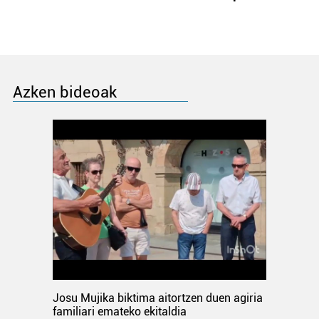
Azken bideoak
Josu Mujika biktima aitortzen duen agiria
familiari emateko ekitaldia