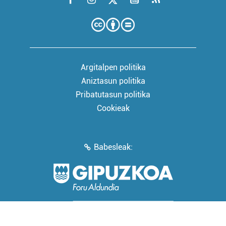
Argitalpen politika
Aniztasun politika
Pribatutasun politika
Cookieak
Babesleak: