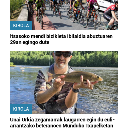
KIROLA
Itsasoko mendi bizikleta ibilaldia abuztuaren
29an egingo dute
KIROLA
Unai Urkia zegamarrak laugarren egin du euli-
arrantzako beteranoen Munduko Txapelketan