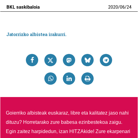
BKL saskibaloia
2020
/
06
/
24
Jatorrizko albistea irakurri.
Goierriko albisteak euskaraz, libre eta kalitatez jaso nahi
dituzu?
Horretarako zure babesa ezinbestekoa zaigu.
Egin zaitez harpidedun, izan HITZAkide!
Zure ekarpenari