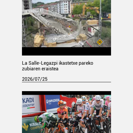
La Salle-Legazpi ikastetxe pareko
zubiaren eraistea
2026/07/25