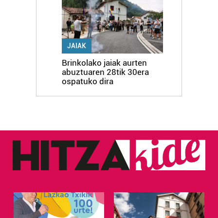
JAIAK
Brinkolako jaiak aurten
abuztuaren 28tik 30era
ospatuko dira