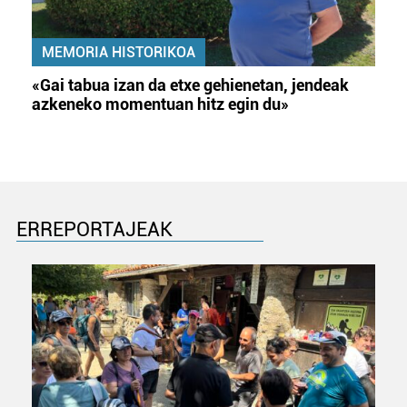
MEMORIA HISTORIKOA
«Gai tabua izan da etxe gehienetan, jendeak
azkeneko momentuan hitz egin du»
ERREPORTAJEAK