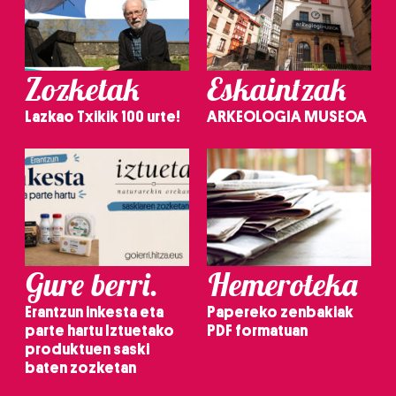
Zozketak
Eskaintzak
Lazkao Txikik 100 urte!
ARKEOLOGIA MUSEOA
Gure berri.
Hemeroteka
Erantzun inkesta eta
Papereko zenbakiak
parte hartu Iztuetako
PDF formatuan
produktuen saski
baten zozketan