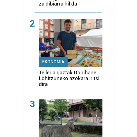
zaldibiarra hil da
2
EKONOMIA
Telleria gaztak Donibane
Lohitzuneko azokara iritsi
dira
3