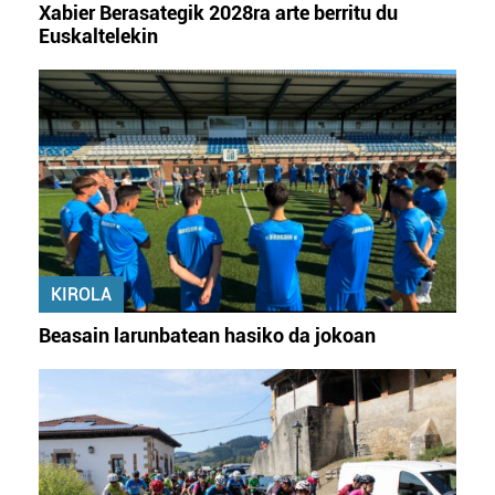
Xabier Berasategik 2028ra arte berritu du
Euskaltelekin
KIROLA
Beasain larunbatean hasiko da jokoan