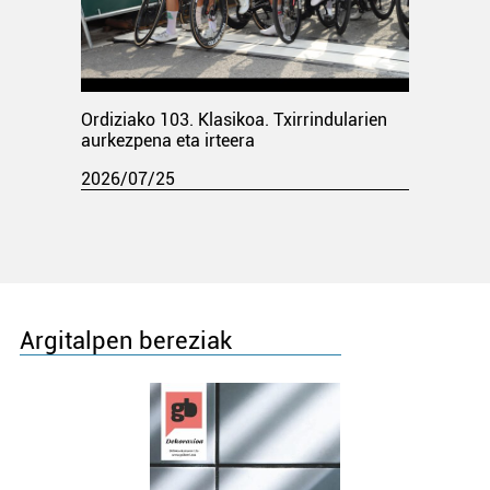
Ordiziako 103. Klasikoa. Txirrindularien
aurkezpena eta irteera
2026/07/25
Argitalpen bereziak