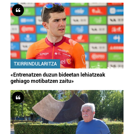
TXIRRINDULARITZA
«Entrenatzen duzun bideetan lehiatzeak
gehiago motibatzen zaitu»