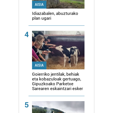
AISIA
Idiazabalen, abuzturako
plan ugari
4
AISIA
Goierriko jentilak, behiak
eta kobazuloak gertuago,
Gipuzkoako Parketxe
Sarearen eskaintzari esker
5