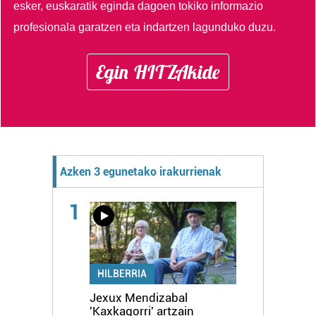
esker, euskaratik eginda dagoen tokiko informazio
profesionala garatzen eta indartzen lagunduko duzu.
Egin HITZAkide
Azken 3 egunetako irakurrienak
1
HILBERRIA
Jexux Mendizabal
'Kaxkagorri' artzain