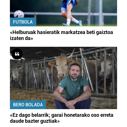
FUTBOLA
«Helburuak hasieratik markatzea beti gaiztoa
izaten da»
BERO BOLADA
«Ez dago belarrik; garai honetarako oso erreta
daude bazter guztiak»