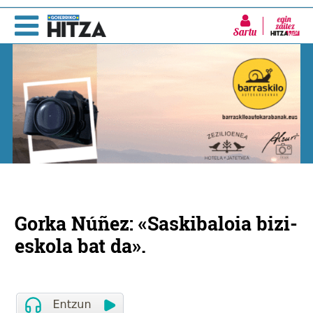
Sartu
Gorka Núñez: «Saskibaloia bizi-
eskola bat da».