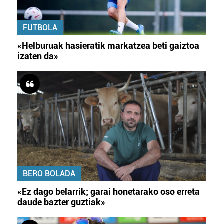
FUTBOLA
«Helburuak hasieratik markatzea beti gaiztoa
izaten da»
BERO BOLADA
«Ez dago belarrik; garai honetarako oso erreta
daude bazter guztiak»