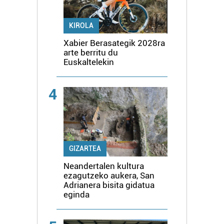
KIROLA
Xabier Berasategik 2028ra
arte berritu du
Euskaltelekin
4
GIZARTEA
Neandertalen kultura
ezagutzeko aukera, San
Adrianera bisita gidatua
eginda