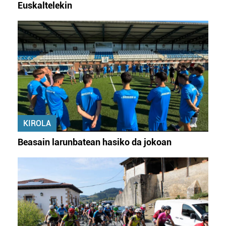
Euskaltelekin
KIROLA
Beasain larunbatean hasiko da jokoan