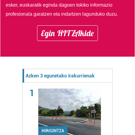
esker, euskaratik eginda dagoen tokiko informazio
profesionala garatzen eta indartzen lagunduko duzu.
Egin HITZAkide
Azken 3 egunetako irakurrienak
1
HIRIGINTZA