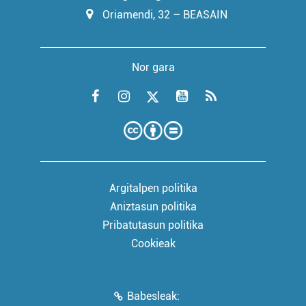
Oriamendi, 32 – BEASAIN
Nor gara
Argitalpen politika
Aniztasun politika
Pribatutasun politika
Cookieak
Babesleak: