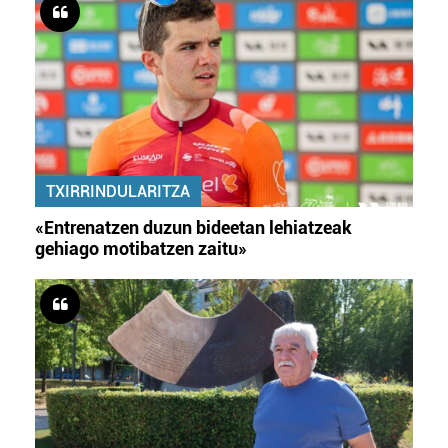
TXIRRINDULARITZA
«Entrenatzen duzun bideetan lehiatzeak
gehiago motibatzen zaitu»