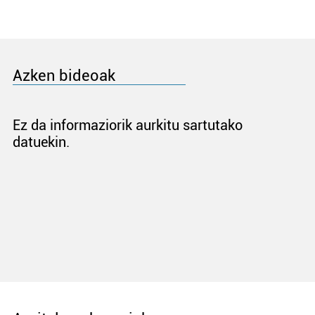
Azken bideoak
Ez da informaziorik aurkitu sartutako
datuekin.