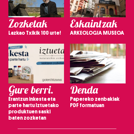
Zozketak
Eskaintzak
Lazkao Txikik 100 urte!
ARKEOLOGIA MUSEOA
Gure berri.
Denda
Erantzun inkesta eta
Papereko zenbakiak
parte hartu Iztuetako
PDF formatuan
produktuen saski
baten zozketan