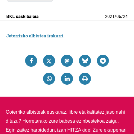
BKL saskibaloia
2021
/
06
/
24
Jatorrizko albistea irakurri.
Goierriko albisteak euskaraz, libre eta kalitatez jaso nahi
dituzu?
Horretarako zure babesa ezinbestekoa zaigu.
Egin zaitez harpidedun, izan HITZAkide!
Zure ekarpenari