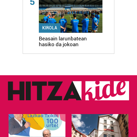
5
KIROLA
Beasain larunbatean
hasiko da jokoan