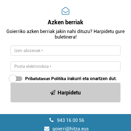
Azken berriak
Goierriko azken berriak jakin nahi dituzu? Harpidetu gure
buletinera!
Pribatutasun Politika
irakurri eta onartzen dut.
Harpidetu
943 16 00 56
goierri@hitza.eus