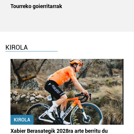
Tourreko goierritarrak
KIROLA
KIROLA
Xabier Berasategik 2028ra arte berritu du