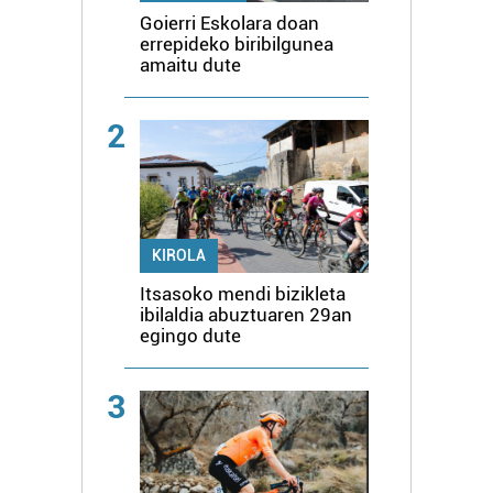
Goierri Eskolara doan
errepideko biribilgunea
amaitu dute
2
KIROLA
Itsasoko mendi bizikleta
ibilaldia abuztuaren 29an
egingo dute
3