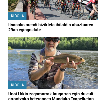
KIROLA
Itsasoko mendi bizikleta ibilaldia abuztuaren
29an egingo dute
KIROLA
Unai Urkia zegamarrak laugarren egin du euli-
arrantzako beteranoen Munduko Txapelketan