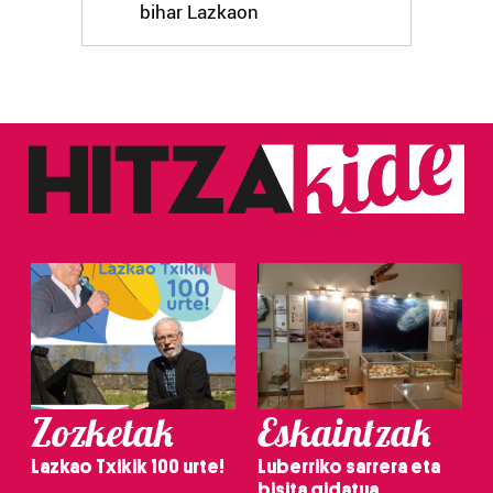
bihar Lazkaon
Zozketak
Eskaintzak
Lazkao Txikik 100 urte!
Luberriko sarrera eta
bisita gidatua