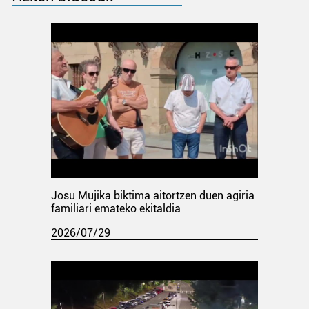
Josu Mujika biktima aitortzen duen agiria
familiari emateko ekitaldia
2026/07/29