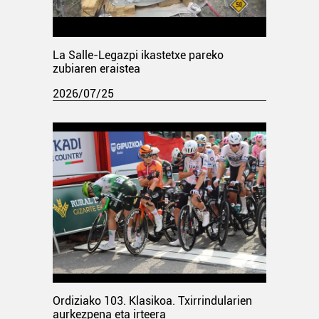
La Salle-Legazpi ikastetxe pareko
zubiaren eraistea
2026/07/25
Ordiziako 103. Klasikoa. Txirrindularien
aurkezpena eta irteera