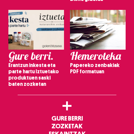
Gure berri.
Hemeroteka
Erantzun inkesta eta
Papereko zenbakiak
parte hartu Iztuetako
PDF formatuan
produktuen saski
baten zozketan
+
GURE BERRI
ZOZKETAK