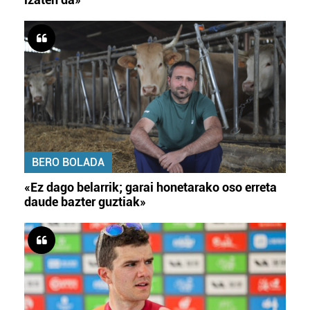
BERO BOLADA
«Ez dago belarrik; garai honetarako oso erreta
daude bazter guztiak»