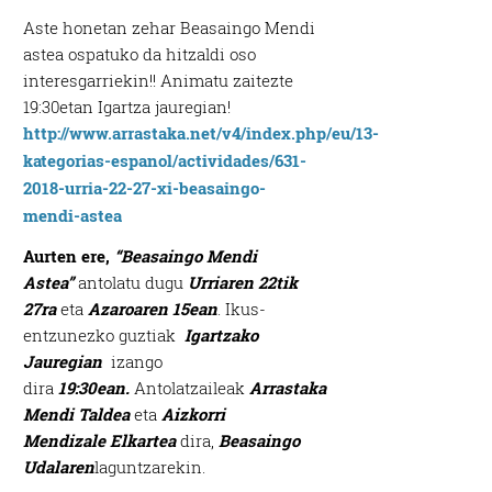
Aste honetan zehar Beasaingo Mendi
astea ospatuko da hitzaldi oso
interesgarriekin!! Animatu zaitezte
19:30etan Igartza jauregian!
http://www.arrastaka.net/v4/index.php/eu/13-
kategorias-espanol/actividades/631-
2018-urria-22-27-xi-beasaingo-
mendi-astea
Aurten ere,
“Beasaingo Mendi
Astea”
antolatu dugu
Urriaren 22tik
27ra
eta
Azaroaren 15ean
. Ikus-
entzunezko guztiak
Igartzako
Jauregian
izango
dira
19:30ean.
Antolatzaileak
Arrastaka
Mendi Taldea
eta
Aizkorri
Mendizale
Elkartea
dira,
Beasaingo
Udalaren
laguntzarekin.