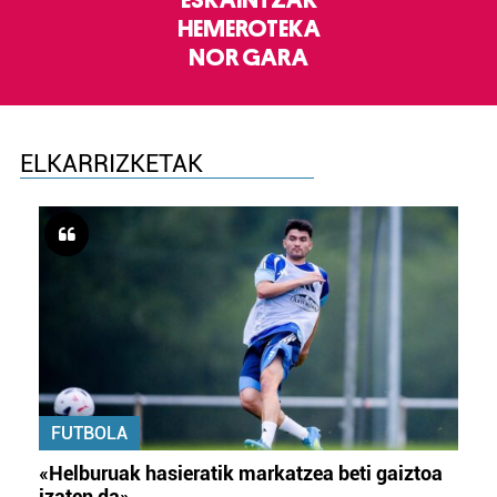
ESKAINTZAK
HEMEROTEKA
NOR GARA
ELKARRIZKETAK
FUTBOLA
«Helburuak hasieratik markatzea beti gaiztoa
izaten da»