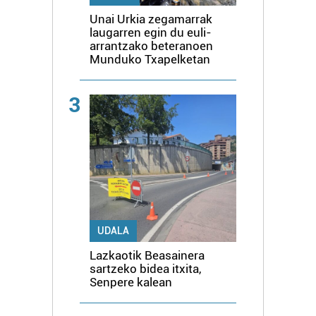
Unai Urkia zegamarrak
laugarren egin du euli-
arrantzako beteranoen
Munduko Txapelketan
3
UDALA
Lazkaotik Beasainera
sartzeko bidea itxita,
Senpere kalean