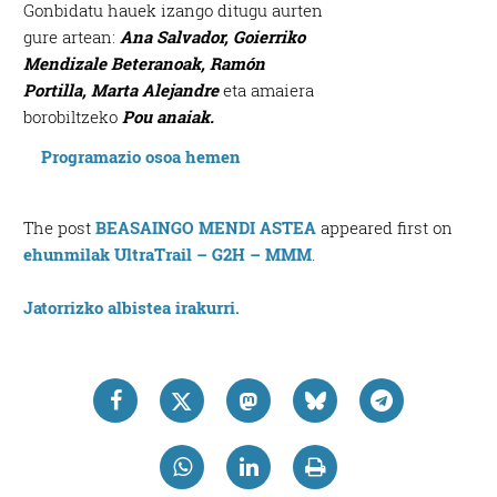
Gonbidatu hauek izango ditugu aurten
gure artean:
Ana Salvador, Goierriko
Mendizale Beteranoak, Ramón
Portilla, Marta Alejandre
eta amaiera
borobiltzeko
Pou anaiak.
Programazio osoa hemen
The post
BEASAINGO MENDI ASTEA
appeared first on
ehunmilak UltraTrail – G2H – MMM
.
Jatorrizko albistea irakurri.