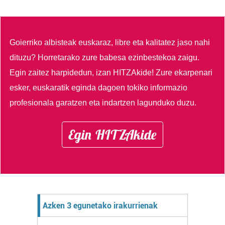
Goierriko albisteak euskaraz, libre eta kalitatez jaso nahi
dituzu?
Horretarako zure babesa ezinbestekoa zaigu.
Egin zaitez harpidedun, izan HITZAkide!
Zure ekarpenari
esker, euskaratik eginda dagoen tokiko informazio
profesionala garatzen eta indartzen lagunduko duzu.
Egin HITZAkide
Azken 3 egunetako irakurrienak