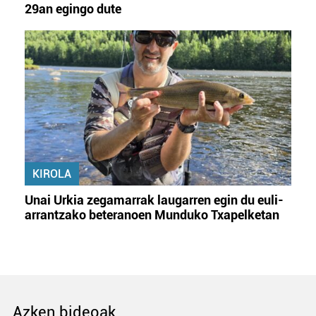
29an egingo dute
KIROLA
Unai Urkia zegamarrak laugarren egin du euli-
arrantzako beteranoen Munduko Txapelketan
Azken bideoak