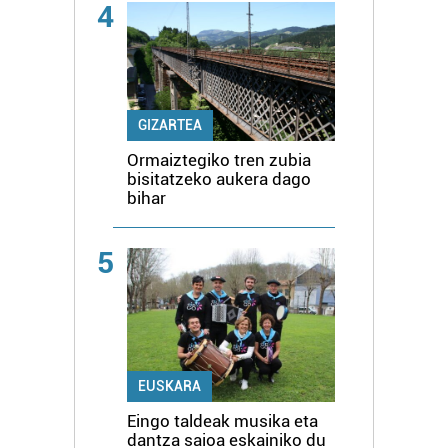
4
GIZARTEA
Ormaiztegiko tren zubia
bisitatzeko aukera dago
bihar
5
EUSKARA
Eingo taldeak musika eta
dantza saioa eskainiko du