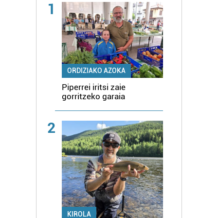
1
ORDIZIAKO AZOKA
Piperrei iritsi zaie
gorritzeko garaia
2
KIROLA