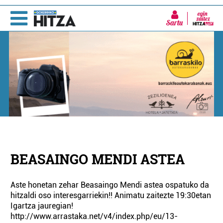
Sartu
BEASAINGO MENDI ASTEA
Aste honetan zehar Beasaingo Mendi astea ospatuko da
hitzaldi oso interesgarriekin!! Animatu zaitezte 19:30etan
Igartza jauregian!
http://www.arrastaka.net/v4/index.php/eu/13-