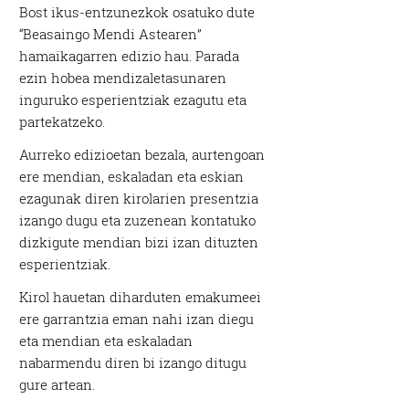
Bost ikus-entzunezkok osatuko dute
“Beasaingo Mendi Astearen”
hamaikagarren edizio hau. Parada
ezin hobea mendizaletasunaren
inguruko esperientziak ezagutu eta
partekatzeko.
Aurreko edizioetan bezala, aurtengoan
ere mendian, eskaladan eta eskian
ezagunak diren kirolarien presentzia
izango dugu eta zuzenean kontatuko
dizkigute mendian bizi izan dituzten
esperientziak.
Kirol hauetan diharduten emakumeei
ere garrantzia eman nahi izan diegu
eta mendian eta eskaladan
nabarmendu diren bi izango ditugu
gure artean.