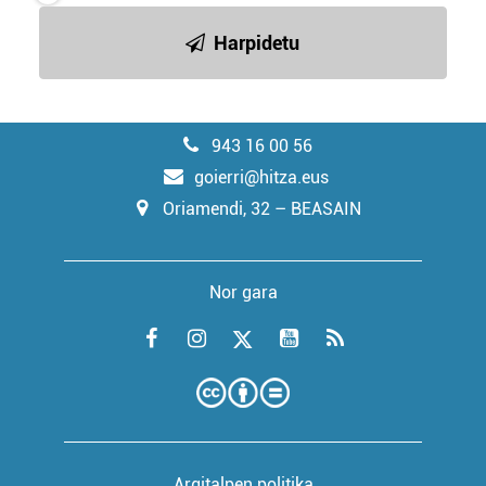
Harpidetu
943 16 00 56
goierri@hitza.eus
Oriamendi, 32 – BEASAIN
Nor gara
Argitalpen politika