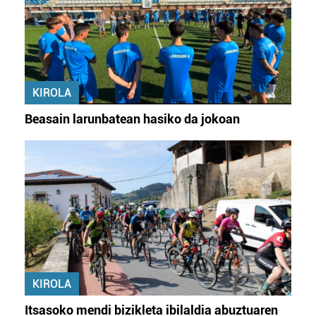
KIROLA
Beasain larunbatean hasiko da jokoan
KIROLA
Itsasoko mendi bizikleta ibilaldia abuztuaren