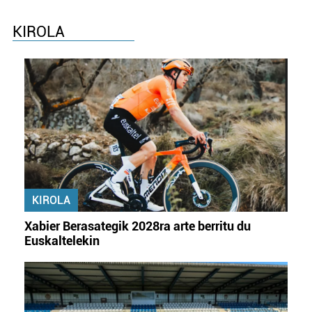
KIROLA
KIROLA
Xabier Berasategik 2028ra arte berritu du
Euskaltelekin