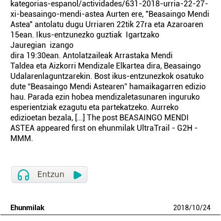
kategorias-espanol/actividades/631-2018-urria-22-27-
xi-beasaingo-mendi-astea Aurten ere, "Beasaingo Mendi
Astea" antolatu dugu Urriaren 22tik 27ra eta Azaroaren
15ean. Ikus-entzunezko guztiak Igartzako
Jauregian izango
dira 19:30ean. Antolatzaileak Arrastaka Mendi
Taldea eta Aizkorri Mendizale Elkartea dira, Beasaingo
Udalarenlaguntzarekin. Bost ikus-entzunezkok osatuko
dute “Beasaingo Mendi Astearen” hamaikagarren edizio
hau. Parada ezin hobea mendizaletasunaren inguruko
esperientziak ezagutu eta partekatzeko. Aurreko
edizioetan bezala, [...] The post BEASAINGO MENDI
ASTEA appeared first on ehunmilak UltraTrail - G2H -
MMM.
Ehunmilak
2018
/
10
/
24