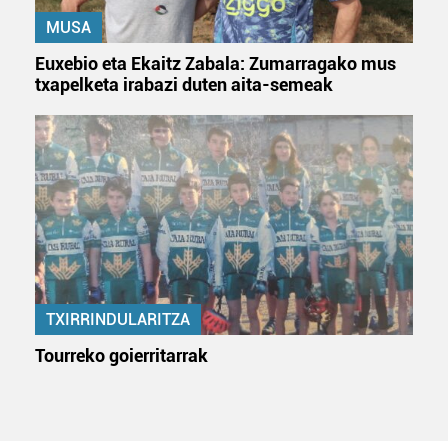
MUSA
Euxebio eta Ekaitz Zabala: Zumarragako mus
txapelketa irabazi duten aita-semeak
TXIRRINDULARITZA
Tourreko goierritarrak