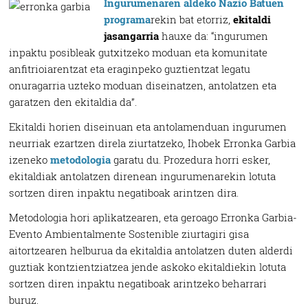
Ingurumenaren aldeko Nazio Batuen
programa
rekin bat etorriz,
ekitaldi
jasangarria
hauxe da: “ingurumen
inpaktu posibleak gutxitzeko moduan eta komunitate
anfitrioiarentzat eta eraginpeko guztientzat legatu
onuragarria uzteko moduan diseinatzen, antolatzen eta
garatzen den ekitaldia da”.
Ekitaldi horien diseinuan eta antolamenduan ingurumen
neurriak ezartzen direla ziurtatzeko, Ihobek Erronka Garbia
izeneko
metodologia
garatu du. Prozedura horri esker,
ekitaldiak antolatzen direnean ingurumenarekin lotuta
sortzen diren inpaktu negatiboak arintzen dira.
Metodologia hori aplikatzearen, eta geroago Erronka Garbia-
Evento Ambientalmente Sostenible ziurtagiri gisa
aitortzearen helburua da ekitaldia antolatzen duten alderdi
guztiak kontzientziatzea jende askoko ekitaldiekin lotuta
sortzen diren inpaktu negatiboak arintzeko beharrari
buruz.