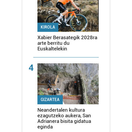
KIROLA
Xabier Berasategik 2028ra
arte berritu du
Euskaltelekin
4
GIZARTEA
Neandertalen kultura
ezagutzeko aukera, San
Adrianera bisita gidatua
eginda