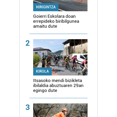
HIRIGINTZA
Goierri Eskolara doan
errepideko biribilgunea
amaitu dute
2
KIROLA
Itsasoko mendi bizikleta
ibilaldia abuztuaren 29an
egingo dute
3