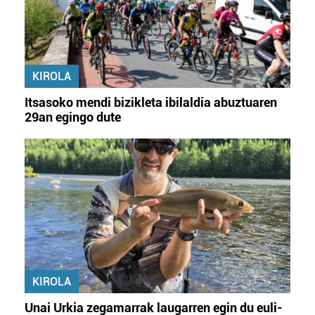
KIROLA
Itsasoko mendi bizikleta ibilaldia abuztuaren
29an egingo dute
KIROLA
Unai Urkia zegamarrak laugarren egin du euli-