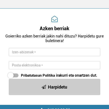
Azken berriak
Goierriko azken berriak jakin nahi dituzu? Harpidetu gure
buletinera!
Pribatutasun Politika
irakurri eta onartzen dut.
Harpidetu