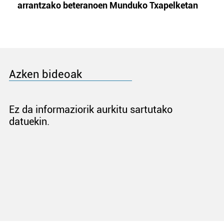
arrantzako beteranoen Munduko Txapelketan
Azken bideoak
Ez da informaziorik aurkitu sartutako
datuekin.