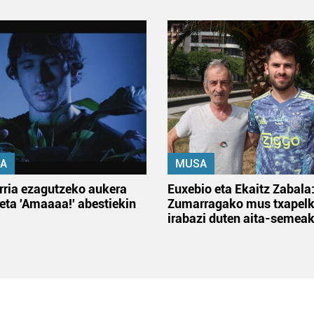
A
MUSA
rria ezagutzeko aukera
Euxebio eta Ekaitz Zabala
 eta 'Amaaaa!' abestiekin
Zumarragako mus txapelk
irabazi duten aita-semea