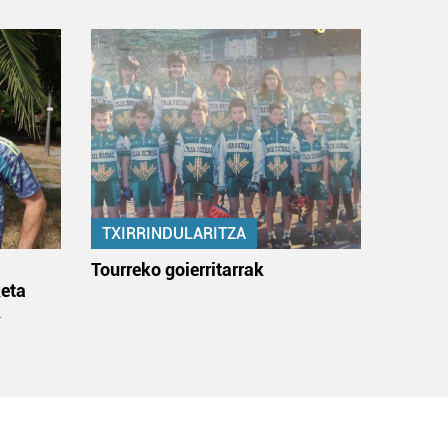
TXIRRINDULARITZA
:
Tourreko goierritarrak
eta
k