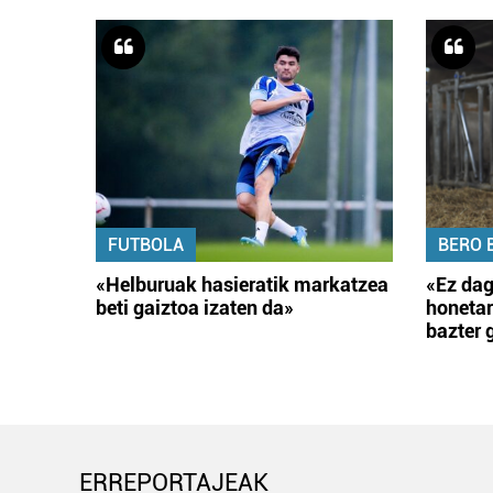
FUTBOLA
BERO 
«Helburuak hasieratik markatzea
«Ez dag
beti gaiztoa izaten da»
honetar
bazter 
ERREPORTAJEAK