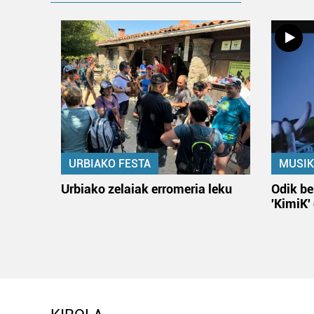
URBIAKO FESTA
MUSIK
Urbiako zelaiak erromeria leku
Odik be
'KimiK'