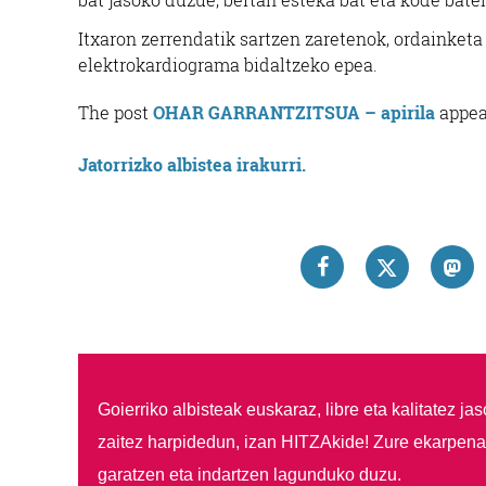
Itxaron zerrendatik sartzen zaretenok, ordainketa
elektrokardiograma bidaltzeko epea.
The post
OHAR GARRANTZITSUA – apirila
appea
Jatorrizko albistea irakurri.
Goierriko albisteak euskaraz, libre eta kalitatez ja
zaitez harpidedun, izan HITZAkide!
Zure ekarpenar
garatzen eta indartzen lagunduko duzu.