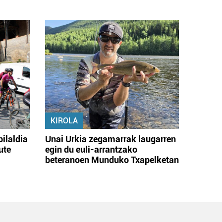
KIROLA
bilaldia
Unai Urkia zegamarrak laugarren
ute
egin du euli-arrantzako
beteranoen Munduko Txapelketan