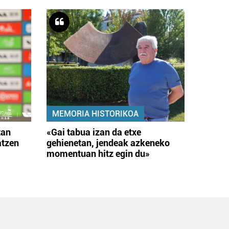
MEMORIA HISTORIKOA
tan
«Gai tabua izan da etxe
atzen
gehienetan, jendeak azkeneko
momentuan hitz egin du»