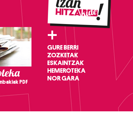
+
GURE BERRI
ZOZKETAK
ESKAINTZAK
teka
HEMEROTEKA
NOR GARA
nbakiak PDF