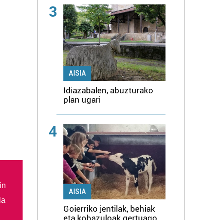
3
AISIA
Idiazabalen, abuzturako
plan ugari
4
in
AISIA
la
Goierriko jentilak, behiak
eta kobazuloak gertuago,