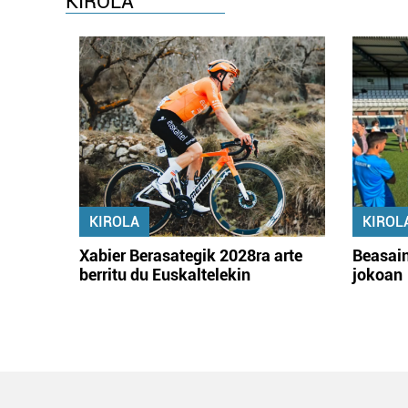
KIROLA
KIROLA
KIROL
Xabier Berasategik 2028ra arte
Beasain
berritu du Euskaltelekin
jokoan