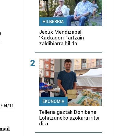
HILBERRIA
Jexux Mendizabal
a
'Kaxkagorri' artzain
k
zaldibiarra hil da
2
EKONOMIA
9
/
04
/
11
Telleria gaztak Donibane
Lohitzuneko azokara iritsi
dira
mail