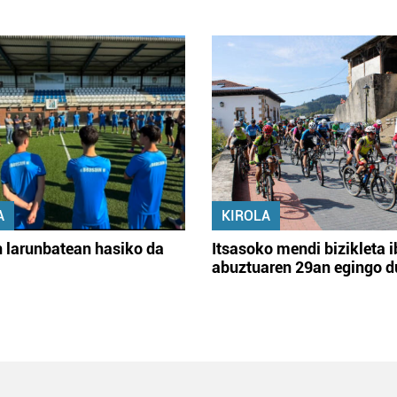
A
KIROLA
 larunbatean hasiko da
Itsasoko mendi bizikleta i
abuztuaren 29an egingo d