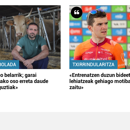
BOLADA
TXIRRINDULARITZA
o belarrik; garai
«Entrenatzen duzun bidee
ako oso erreta daude
lehiatzeak gehiago motib
guztiak»
zaitu»