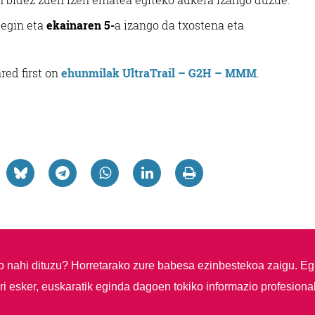
 egin eta
ekainaren 5-
a izango da txostena eta
red first on
ehunmilak UltraTrail – G2H – MMM
.
so nahi dituzu?
Horretarako zure babesa ezinbestekoa zaigu. Eg
i esker, euskaratik eginda dagoen tokiko informazio profesiona