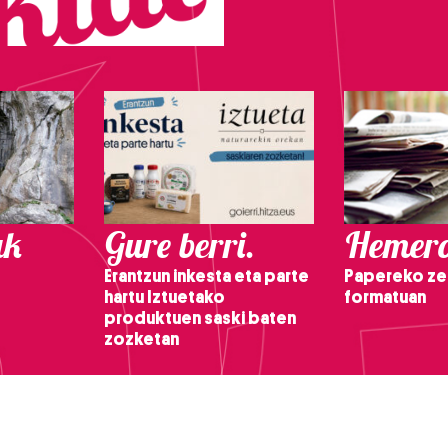
ak
Gure berri.
Hemero
Erantzun inkesta eta parte
Papereko ze
hartu Iztuetako
formatuan
produktuen saski baten
zozketan