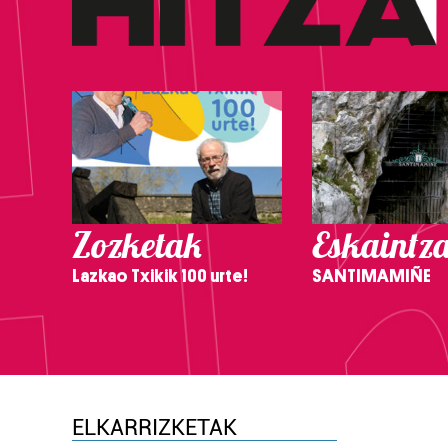
Zozketak
Eskaintz
Lazkao Txikik 100 urte!
SANTIMAMIÑE
ELKARRIZKETAK