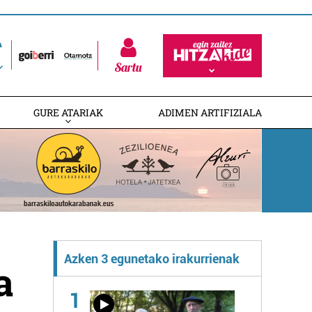
Sartu
GURE ATARIAK
ADIMEN ARTIFIZIALA
Azken 3 egunetako irakurrienak
a
1