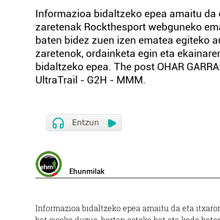
Informazioa bidaltzeko epea amaitu da e
zaretenak Rockthesport webguneko emai
baten bidez zuen izen ematea egiteko a
zaretenok, ordainketa egin eta ekainar
bidaltzeko epea. The post OHAR GARRAN
UltraTrail - G2H - MMM.
Ehunmilak
Informazioa bidaltzeko epea amaitu da eta itxaro
bat jasoko duzue, bertan esteka bat eta kode bat