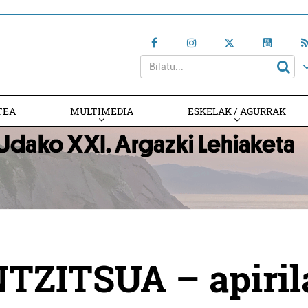
TEA
MULTIMEDIA
ESKELAK / AGURRAK
ZITSUA – apiril