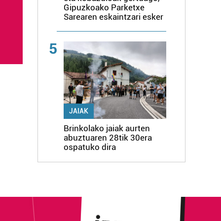
Gipuzkoako Parketxe
Sarearen eskaintzari esker
5
JAIAK
Brinkolako jaiak aurten
abuztuaren 28tik 30era
ospatuko dira