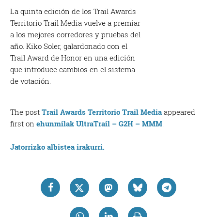
La quinta edición de los Trail Awards
Territorio Trail Media vuelve a premiar
a los mejores corredores y pruebas del
año. Kiko Soler, galardonado con el
Trail Award de Honor en una edición
que introduce cambios en el sistema
de votación.
The post
Trail Awards Territorio Trail Media
appeared
first on
ehunmilak UltraTrail – G2H – MMM
.
Jatorrizko albistea irakurri.