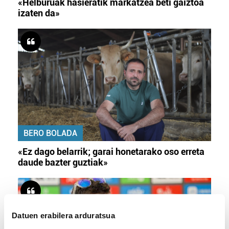
«Helburuak hasieratik markatzea beti gaiztoa
izaten da»
BERO BOLADA
«Ez dago belarrik; garai honetarako oso erreta
daude bazter guztiak»
Datuen erabilera arduratsua