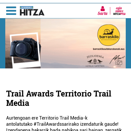
Sartu
Trail Awards Territorio Trail
Media
Aurtengoan ere Territorio Trail Media-k
antolatutako #TrailAwardssarirako izendaturik gaude!
Izendapena bakarrik bada nahikoa sari bainan, zergatik