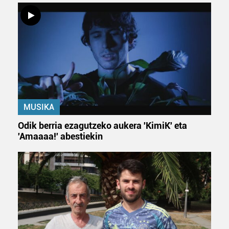
zure baimena Cookieen adierazpenean.
Webgune honek cookie propioak eta hirugarrenen cookie-
fitxategiak erabiltzen ditu. Zure esperientzia eta
zerbitzuak hobetzeko asmoz, cookie teknologiaz
baliatzen gara. Ohar hau onartuz gero, teknologia hori
erabiltzeko baimen esplizitua ematen diguzu.
Gehiago
irakurri
MUSIKA
Odik berria ezagutzeko aukera 'KimiK' eta
'Amaaaa!' abestiekin