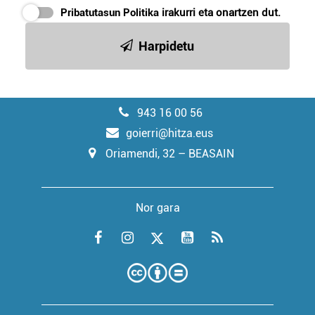
Pribatutasun Politika
irakurri eta onartzen dut.
Harpidetu
943 16 00 56
goierri@hitza.eus
Oriamendi, 32 – BEASAIN
Nor gara