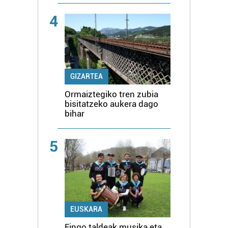
4
GIZARTEA
Ormaiztegiko tren zubia
bisitatzeko aukera dago
bihar
5
EUSKARA
Eingo taldeak musika eta