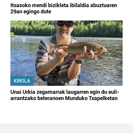
Itsasoko mendi bizikleta ibilaldia abuztuaren
29an egingo dute
KIROLA
Unai Urkia zegamarrak laugarren egin du euli-
arrantzako beteranoen Munduko Txapelketan