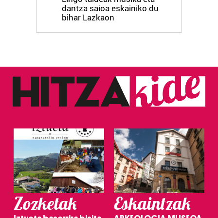
dantza saioa eskainiko du
bihar Lazkaon
Zozketak
Eskaintzak