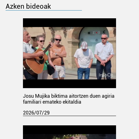
Azken bideoak
Josu Mujika biktima aitortzen duen agiria
familiari emateko ekitaldia
2026/07/29