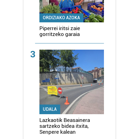
ORDIZIAKO AZOKA
Piperrei iritsi zaie
gorritzeko garaia
3
UDALA
Lazkaotik Beasainera
sartzeko bidea itxita,
Senpere kalean