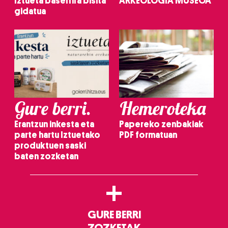
Iztueta baserrira bisita
ARKEOLOGIA MUSEOA
gidatua
Gure berri.
Hemeroteka
Erantzun inkesta eta
Papereko zenbakiak
parte hartu Iztuetako
PDF formatuan
produktuen saski
baten zozketan
+
GURE BERRI
ZOZKETAK