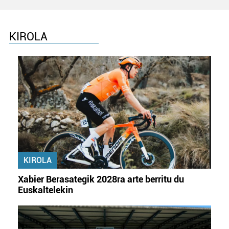
KIROLA
KIROLA
Xabier Berasategik 2028ra arte berritu du
Euskaltelekin