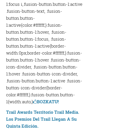
1:focus i,.fusion-button.button-1:active
.fusion-button-text, .fusion-
button.button-
1:active{color:#ffffff;}.fusion-
button.button-1:hover, .fusion-
button.button-1:focus, .fusion-
button.button-1:active{border-
width:0px;border-color:#ffffff;}.fusion-
button.button-1:hover .fusion-button-
icon-divider, .fusion-button.button-
1:hover .fusion-button-icon-divider,
.fusion-button.button-1:active .fusion-
button-icon-divider{border-
color:#ffffff;}.fusion-button.button-
1{width:auto;}
BOZKATU!
Trail Awards Territorio Trail Media.
Los Premios Del Trail Llegan A Su
Quinta Edición.