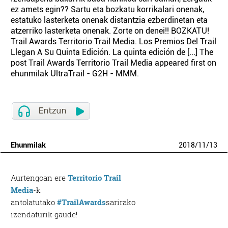
ez amets egin?? Sartu eta bozkatu korrikalari onenak,
estatuko lasterketa onenak distantzia ezberdinetan eta
atzerriko lasterketa onenak. Zorte on denei!! BOZKATU!
Trail Awards Territorio Trail Media. Los Premios Del Trail
Llegan A Su Quinta Edición. La quinta edición de [...] The
post Trail Awards Territorio Trail Media appeared first on
ehunmilak UltraTrail - G2H - MMM.
Ehunmilak
2018
/
11
/
13
Aurtengoan ere
Territorio Trail
Media
-k
antolatutako
#
TrailAwards
sarirako
izendaturik gaude!