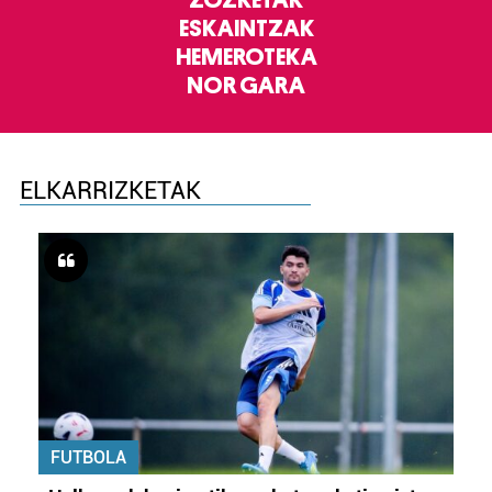
ESKAINTZAK
HEMEROTEKA
NOR GARA
ELKARRIZKETAK
FUTBOLA