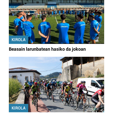
KIROLA
Beasain larunbatean hasiko da jokoan
KIROLA