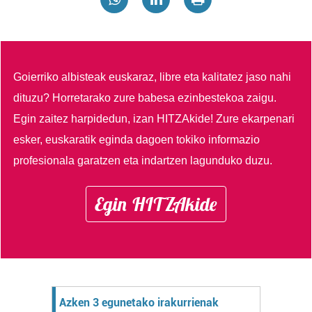
Goierriko albisteak euskaraz, libre eta kalitatez jaso nahi
dituzu?
Horretarako zure babesa ezinbestekoa zaigu.
Egin zaitez harpidedun, izan HITZAkide!
Zure ekarpenari
esker, euskaratik eginda dagoen tokiko informazio
profesionala garatzen eta indartzen lagunduko duzu.
Egin HITZAkide
Azken 3 egunetako irakurrienak