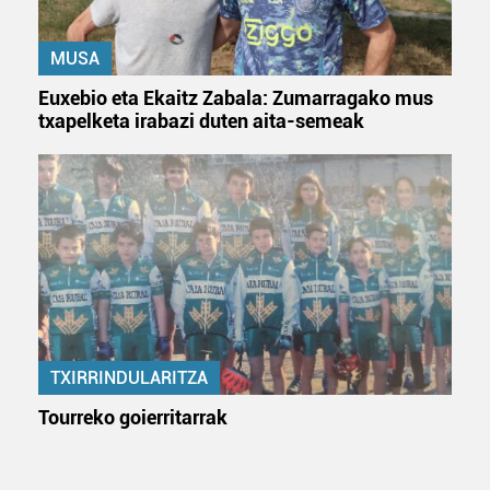
MUSA
Euxebio eta Ekaitz Zabala: Zumarragako mus
txapelketa irabazi duten aita-semeak
TXIRRINDULARITZA
Tourreko goierritarrak