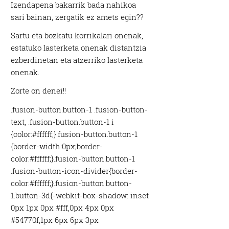
Izendapena bakarrik bada nahikoa
sari bainan, zergatik ez amets egin??
Sartu eta bozkatu korrikalari onenak,
estatuko lasterketa onenak distantzia
ezberdinetan eta atzerriko lasterketa
onenak.
Zorte on denei!!
.fusion-button.button-1 .fusion-button-
text, .fusion-button.button-1 i
{color:#ffffff;}.fusion-button.button-1
{border-width:0px;border-
color:#ffffff;}.fusion-button.button-1
.fusion-button-icon-divider{border-
color:#ffffff;}.fusion-button.button-
1.button-3d{-webkit-box-shadow: inset
0px 1px 0px #fff,0px 4px 0px
#54770f,1px 6px 6px 3px