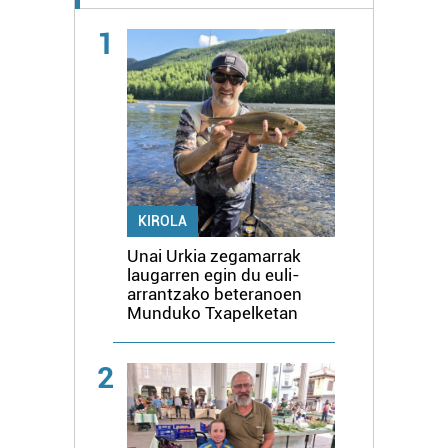
1
KIROLA
Unai Urkia zegamarrak
laugarren egin du euli-
arrantzako beteranoen
Munduko Txapelketan
2