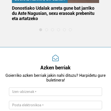
Donostiako Udalak arreta gune bat jarriko
Ur
du Aste Nagusian, sexu erasoak prebenitu
es
eta artatzeko
lu
Azken berriak
Goierriko azken berriak jakin nahi dituzu? Harpidetu gure
buletinera!