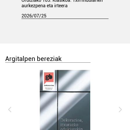
Ordiziako 103. Klasikoa. Txirrindularien
aurkezpena eta irteera
2026/07/25
Argitalpen bereziak