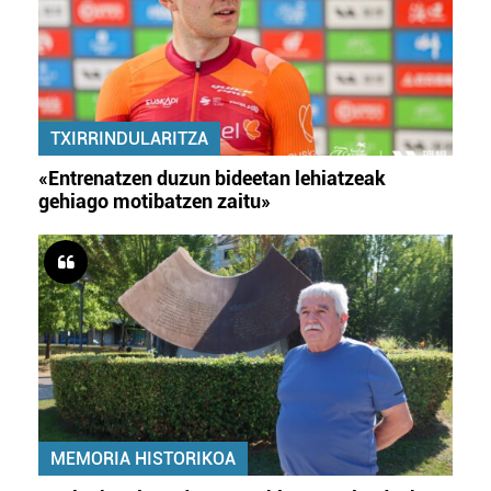
TXIRRINDULARITZA
«Entrenatzen duzun bideetan lehiatzeak
gehiago motibatzen zaitu»
MEMORIA HISTORIKOA