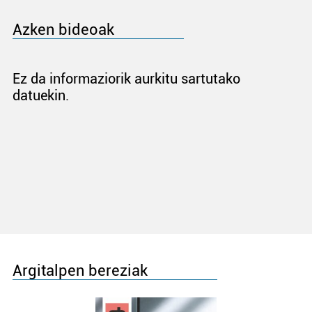
Azken bideoak
Ez da informaziorik aurkitu sartutako
datuekin.
Argitalpen bereziak