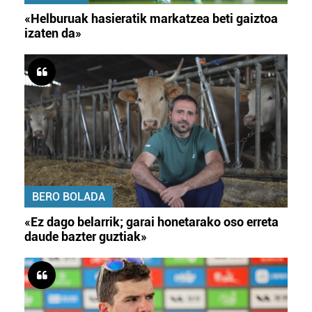
«Helburuak hasieratik markatzea beti gaiztoa
izaten da»
BERO BOLADA
«Ez dago belarrik; garai honetarako oso erreta
daude bazter guztiak»