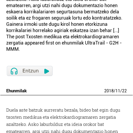
ematearren, argi utzi nahi dugu dokumentazio honen
eskaera korrikalariaren segurtasuna bermatzeko dela
soilik eta ez frogaren seguruak lortu edo kontratatzeko.
Gainera irmoki uste dugu kirol honen etorkizuna
korrikalariei horrelako agiriak eskatzea izan behar [...]
The post Txosten medikua eta elektrokardiogramaren
zergatia appeared first on ehunmilak UltraTrail - G2H -
MMM.
Ehunmilak
2018
/
11
/
22
Duela aste batzuk aurreratu bezala, bideo bat egin dugu
txosten medikua eta elektrokardiogramaren zergatia
azaltzeko. Asko laburbilduz eta ideia orokor bat
ematearren, argi utzi nahi dugu dokumentazio honen