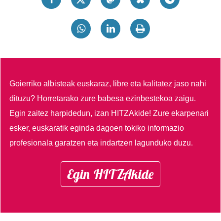
Goierriko albisteak euskaraz, libre eta kalitatez jaso nahi
dituzu?
Horretarako zure babesa ezinbestekoa zaigu.
Egin zaitez harpidedun, izan HITZAkide!
Zure ekarpenari
esker, euskaratik eginda dagoen tokiko informazio
profesionala garatzen eta indartzen lagunduko duzu.
Egin HITZAkide