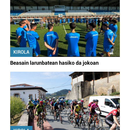
KIROLA
Beasain larunbatean hasiko da jokoan