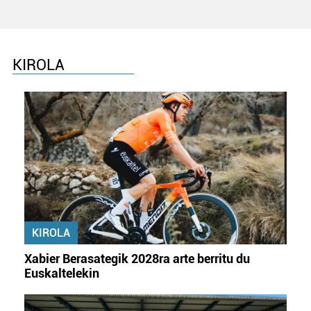
erabiltzeko baimen esplizitua ematen diguzu.
Gehiago
irakurri
KIROLA
KIROLA
Xabier Berasategik 2028ra arte berritu du
Euskaltelekin