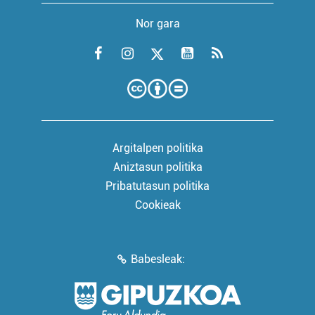
Nor gara
Argitalpen politika
Aniztasun politika
Pribatutasun politika
Cookieak
Babesleak: