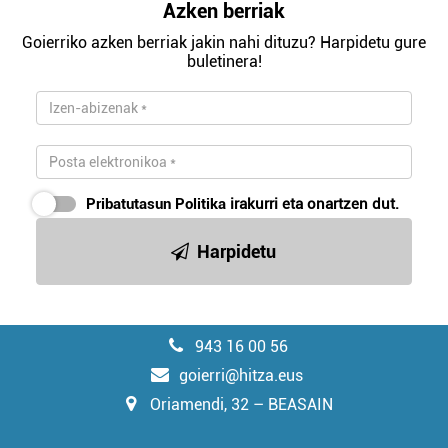
Azken berriak
Goierriko azken berriak jakin nahi dituzu? Harpidetu gure
buletinera!
Pribatutasun Politika
irakurri eta onartzen dut.
Harpidetu
943 16 00 56
goierri@hitza.eus
Oriamendi, 32 – BEASAIN