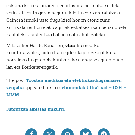
eskaera korrikalariaren segurtasuna bermatzeko dela
soilik eta ez frogaren seguruak lortu edo kontratatzeko.
Gainera irmoki uste dugu kirol honen etorkizuna
korrikalariei horrelako agiriak eskatzea izan behar duela
kalitateko asistentzia bat bermatu ahal izateko.
Mila esker Haritz Esnal-eri,
ehm
-ko mediku
koordinatzailea, bideo hau egiten laguntzeagatik eta
horrelako frogen hobekuntzarako etengabe egiten duen
lan eta ikerketarengatik.
The post
Txosten medikua eta elektrokardiogramaren
zergatia
appeared first on
ehunmilak UltraTrail – G2H –
MMM
.
Jatorrizko albistea irakurri.