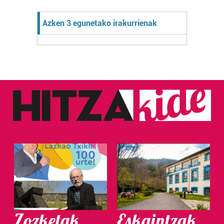
Azken 3 egunetako irakurrienak
Zozketak
Eskaintzak