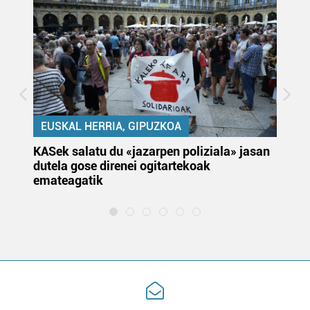
EUSKAL HERRIA, GIPUZKOA
KASek salatu du «jazarpen poliziala» jasan
Pa
dutela gose direnei ogitartekoak
da
emateagatik
«s