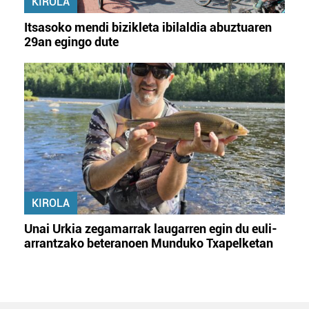
KIROLA
Itsasoko mendi bizikleta ibilaldia abuztuaren
29an egingo dute
KIROLA
Unai Urkia zegamarrak laugarren egin du euli-
arrantzako beteranoen Munduko Txapelketan