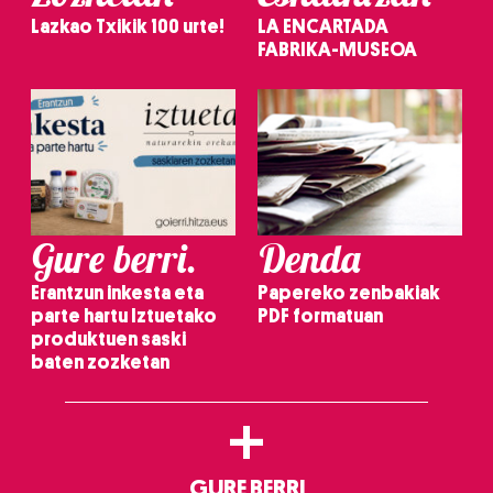
Lazkao Txikik 100 urte!
LA ENCARTADA
FABRIKA-MUSEOA
Gure berri.
Denda
Erantzun inkesta eta
Papereko zenbakiak
parte hartu Iztuetako
PDF formatuan
produktuen saski
baten zozketan
+
GURE BERRI