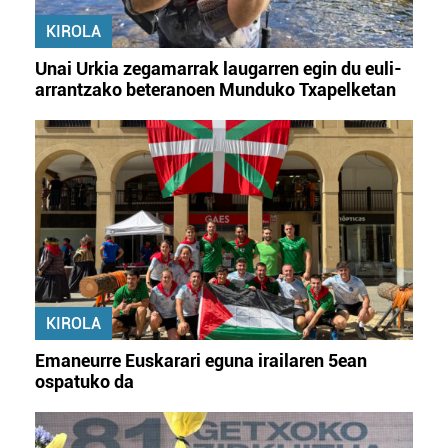
KIROLA
Unai Urkia zegamarrak laugarren egin du euli-
arrantzako beteranoen Munduko Txapelketan
KIROLA
Emaneurre Euskarari eguna irailaren 5ean
ospatuko da