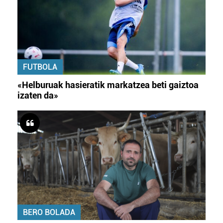
FUTBOLA
«Helburuak hasieratik markatzea beti gaiztoa
izaten da»
BERO BOLADA