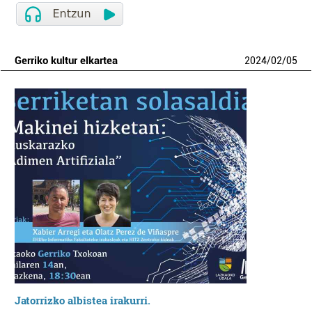
Gerriko kultur elkartea
2024
/
02
/
05
Jatorrizko albistea irakurri.