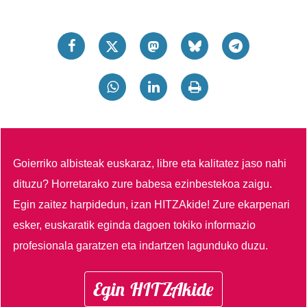
Goierriko albisteak euskaraz, libre eta kalitatez jaso nahi
dituzu?
Horretarako zure babesa ezinbestekoa zaigu.
Egin zaitez harpidedun, izan HITZAkide!
Zure ekarpenari
esker, euskaratik eginda dagoen tokiko informazio
profesionala garatzen eta indartzen lagunduko duzu.
Egin HITZAkide