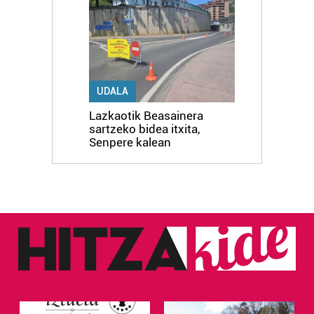
UDALA
Lazkaotik Beasainera
sartzeko bidea itxita,
Senpere kalean