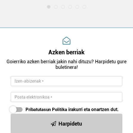
Azken berriak
Goierriko azken berriak jakin nahi dituzu? Harpidetu gure
buletinera!
Pribatutasun Politika
irakurri eta onartzen dut.
Harpidetu