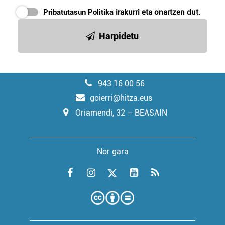
Pribatutasun Politika
irakurri eta onartzen dut.
Harpidetu
943 16 00 56
goierri@hitza.eus
Oriamendi, 32 – BEASAIN
Nor gara