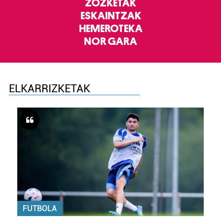
ZOZKETAK
ESKAINTZAK
HEMEROTEKA
NOR GARA
ELKARRIZKETAK
FUTBOLA