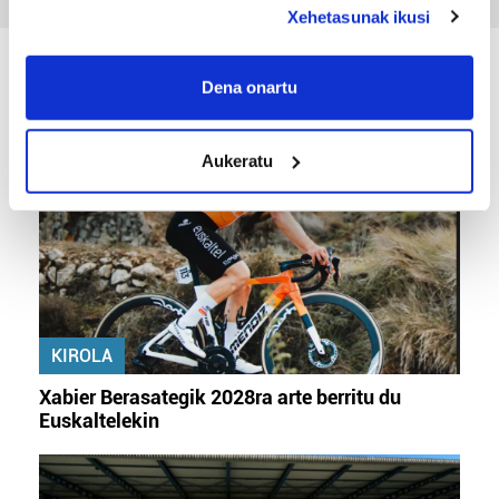
Xehetasunak ikusi
If you allow, we would also like to:
KIROLA
Collect information about your geographical
Dena onartu
location which can be accurate to within several
meters
Aukeratu
Identify your device by actively scanning it for
specific characteristics (fingerprinting)
Find out more about how your personal data is processed
and set your preferences in the
details section
.
Guk eta gure bazkideek zure datu pertsonalak
prozesatzen ditugu, zure IP zenbakia, besteak beste,
KIROLA
teknologia erabiliz, cookieak adibidez, iragarki eta eduki
pertsonalizatuak eskaintzeko, iragarkiak eta edukia
Xabier Berasategik 2028ra arte berritu du
neurtzeko, jendeari buruzko informazioa biltzeko eta
Euskaltelekin
produktuak garatzeko. Zure datuak nork eta zertarako
erabiltzen dituen hauta dezakezu.