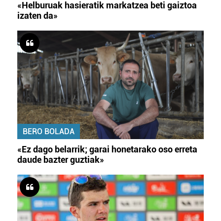
«Helburuak hasieratik markatzea beti gaiztoa
izaten da»
BERO BOLADA
«Ez dago belarrik; garai honetarako oso erreta
daude bazter guztiak»