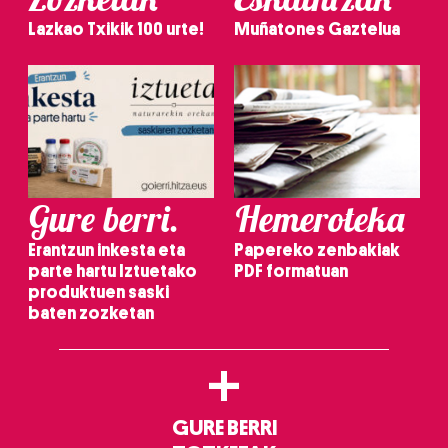
Lazkao Txikik 100 urte!
Muñatones Gaztelua
Gure berri.
Hemeroteka
Erantzun inkesta eta
Papereko zenbakiak
parte hartu Iztuetako
PDF formatuan
produktuen saski
baten zozketan
+
GURE BERRI