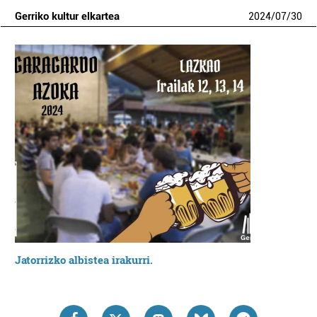
Gerriko kultur elkartea
2024
/
07
/
30
Jatorrizko albistea irakurri.