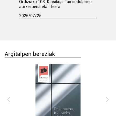
Ordiziako 103. Klasikoa. Txirrindularien
aurkezpena eta irteera
2026/07/25
Argitalpen bereziak