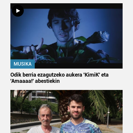
MUSIKA
Odik berria ezagutzeko aukera 'KimiK' eta
'Amaaaa!' abestiekin