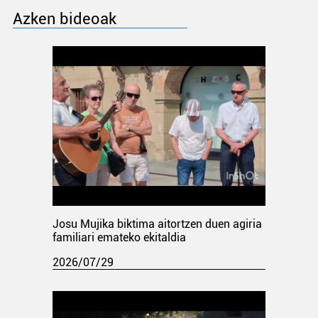
Azken bideoak
Josu Mujika biktima aitortzen duen agiria
familiari emateko ekitaldia
2026/07/29