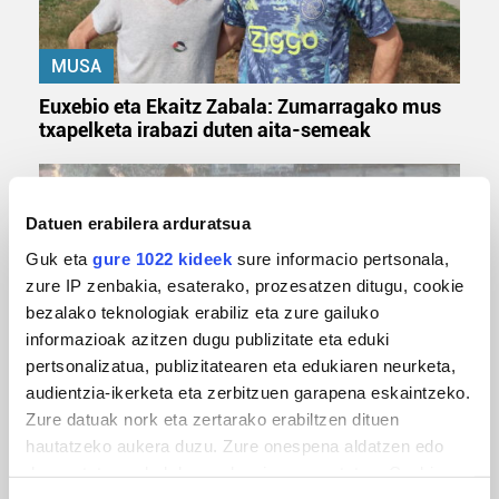
MUSA
Euxebio eta Ekaitz Zabala: Zumarragako mus
txapelketa irabazi duten aita-semeak
Datuen erabilera arduratsua
Guk eta
gure 1022 kideek
sure informacio pertsonala,
zure IP zenbakia, esaterako, prozesatzen ditugu, cookie
bezalako teknologiak erabiliz eta zure gailuko
informazioak azitzen dugu publizitate eta eduki
pertsonalizatua, publizitatearen eta edukiaren neurketa,
TXIRRINDULARITZA
audientzia-ikerketa eta zerbitzuen garapena eskaintzeko.
Zure datuak nork eta zertarako erabiltzen dituen
Tourreko goierritarrak
hautatzeko aukera duzu. Zure onespena aldatzen edo
deuseztatzen ahal duzu edozein momentutan, Cookie
deklaraziotik edo Privacy triggerean klikatuz.