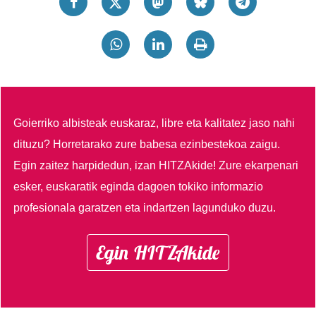
Goierriko albisteak euskaraz, libre eta kalitatez jaso nahi
dituzu?
Horretarako zure babesa ezinbestekoa zaigu.
Egin zaitez harpidedun, izan HITZAkide!
Zure ekarpenari
esker, euskaratik eginda dagoen tokiko informazio
profesionala garatzen eta indartzen lagunduko duzu.
Egin HITZAkide