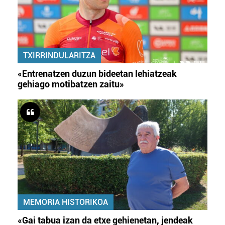
TXIRRINDULARITZA
«Entrenatzen duzun bideetan lehiatzeak
gehiago motibatzen zaitu»
MEMORIA HISTORIKOA
«Gai tabua izan da etxe gehienetan, jendeak