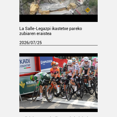
La Salle-Legazpi ikastetxe pareko
zubiaren eraistea
2026/07/25