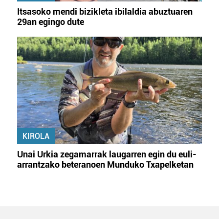
Itsasoko mendi bizikleta ibilaldia abuztuaren
29an egingo dute
KIROLA
Unai Urkia zegamarrak laugarren egin du euli-
arrantzako beteranoen Munduko Txapelketan