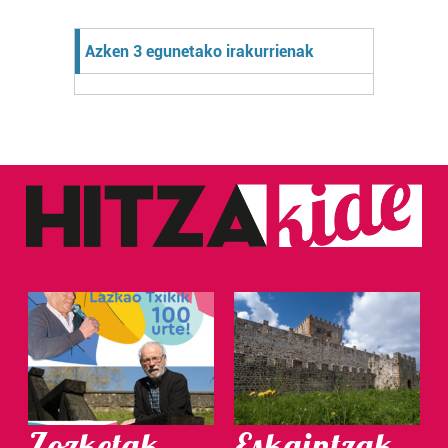
Azken 3 egunetako irakurrienak
Zozketak
Eskaintzak