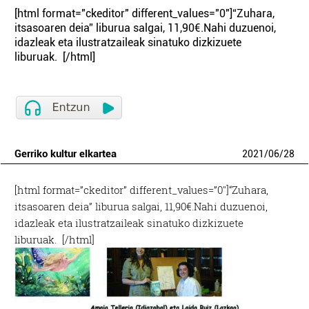
[html format="ckeditor" different_values="0"]“Zuhara,
itsasoaren deia” liburua salgai, 11,90€.Nahi duzuenoi,
idazleak eta ilustratzaileak sinatuko dizkizuete
liburuak. [/html]
Gerriko kultur elkartea
2021
/
06
/
28
[html format=”ckeditor” different_values=”0″]“Zuhara,
itsasoaren deia” liburua salgai, 11,90€.Nahi duzuenoi,
idazleak eta ilustratzaileak sinatuko dizkizuete
liburuak. [/html]