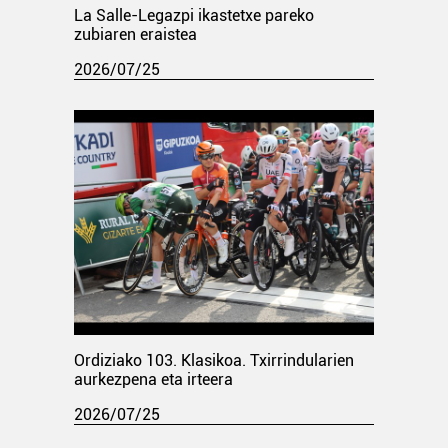
La Salle-Legazpi ikastetxe pareko
zubiaren eraistea
2026/07/25
Ordiziako 103. Klasikoa. Txirrindularien
aurkezpena eta irteera
2026/07/25