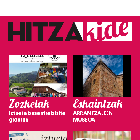
Zozketak
Eskaintzak
Iztueta baserrira bisita
ARRANTZALEEN
gidatua
MUSEOA