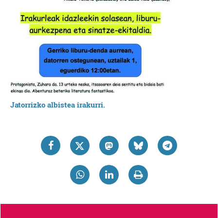
Jatorrizko albistea irakurri.