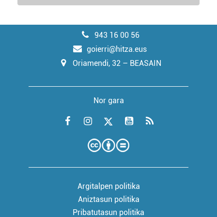
943 16 00 56
goierri@hitza.eus
Oriamendi, 32 – BEASAIN
Nor gara
Argitalpen politika
Aniztasun politika
Pribatutasun politika