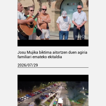
Josu Mujika biktima aitortzen duen agiria
familiari emateko ekitaldia
2026/07/29