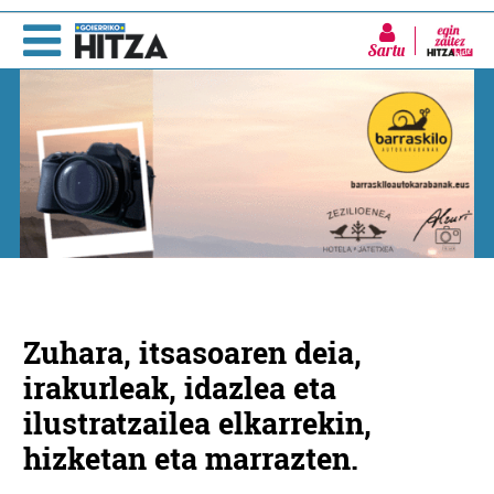
Sartu
Zuhara, itsasoaren deia,
irakurleak, idazlea eta
ilustratzailea elkarrekin,
hizketan eta marrazten.