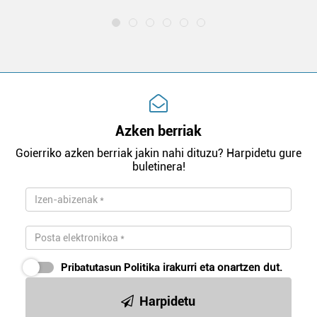
Azken berriak
Goierriko azken berriak jakin nahi dituzu? Harpidetu gure
buletinera!
Pribatutasun Politika
irakurri eta onartzen dut.
Harpidetu