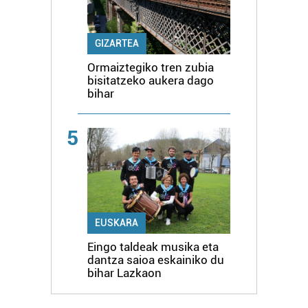
GIZARTEA
Ormaiztegiko tren zubia
bisitatzeko aukera dago
bihar
5
EUSKARA
Eingo taldeak musika eta
dantza saioa eskainiko du
bihar Lazkaon