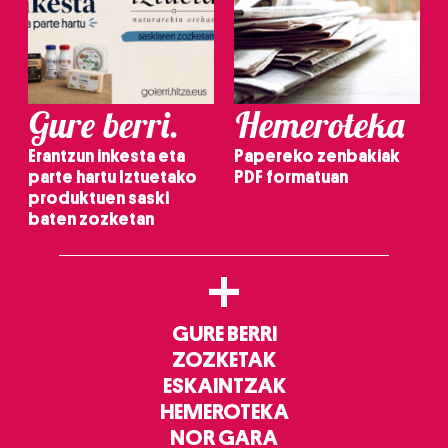
Gure berri.
Hemeroteka
Erantzun inkesta eta
Papereko zenbakiak
parte hartu Iztuetako
PDF formatuan
produktuen saski
baten zozketan
+
GURE BERRI
ZOZKETAK
ESKAINTZAK
HEMEROTEKA
NOR GARA