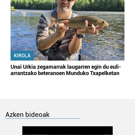
KIROLA
Unai Urkia zegamarrak laugarren egin du euli-
arrantzako beteranoen Munduko Txapelketan
Azken bideoak