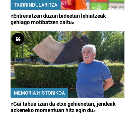
TXIRRINDULARITZA
«Entrenatzen duzun bideetan lehiatzeak
gehiago motibatzen zaitu»
MEMORIA HISTORIKOA
«Gai tabua izan da etxe gehienetan, jendeak
azkeneko momentuan hitz egin du»