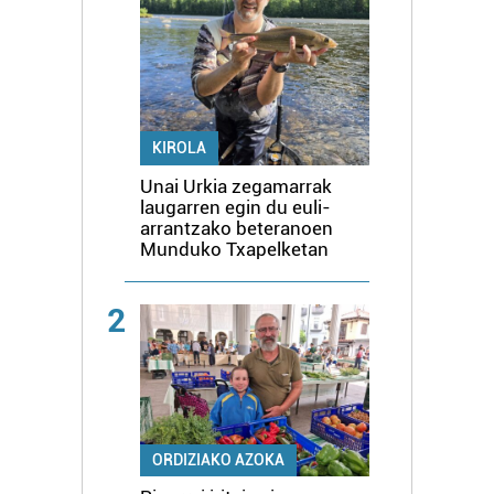
KIROLA
Unai Urkia zegamarrak
laugarren egin du euli-
arrantzako beteranoen
Munduko Txapelketan
2
ORDIZIAKO AZOKA