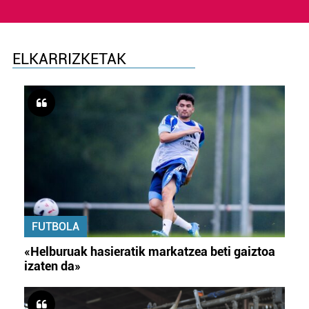
ELKARRIZKETAK
FUTBOLA
«Helburuak hasieratik markatzea beti gaiztoa
izaten da»