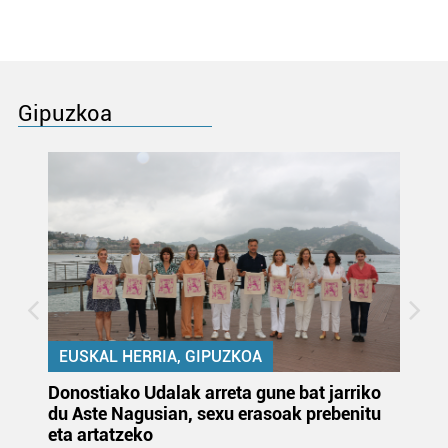
Gipuzkoa
EUSKAL HERRIA, GIPUZKOA
Donostiako Udalak arreta gune bat jarriko
Ur
du Aste Nagusian, sexu erasoak prebenitu
es
eta artatzeko
lu