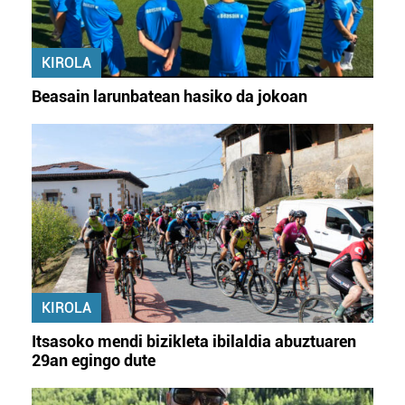
KIROLA
Beasain larunbatean hasiko da jokoan
KIROLA
Itsasoko mendi bizikleta ibilaldia abuztuaren
29an egingo dute