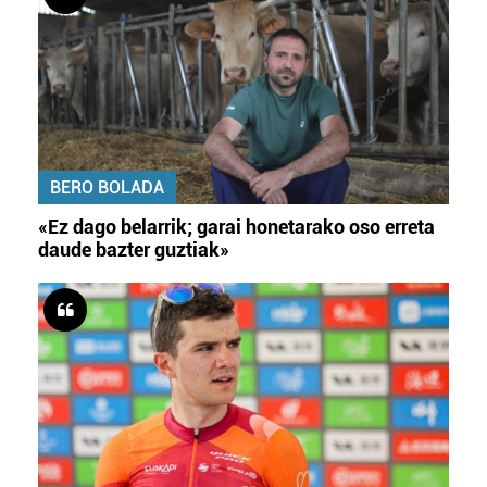
BERO BOLADA
«Ez dago belarrik; garai honetarako oso erreta
daude bazter guztiak»