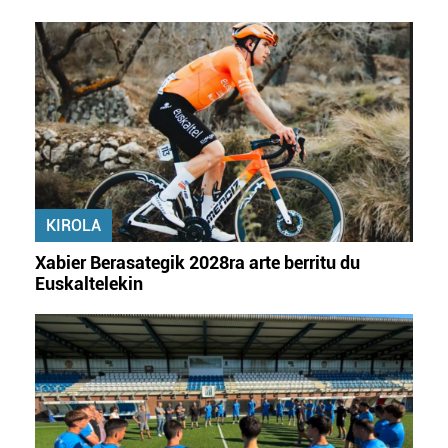
KIROLA
Xabier Berasategik 2028ra arte berritu du
Euskaltelekin