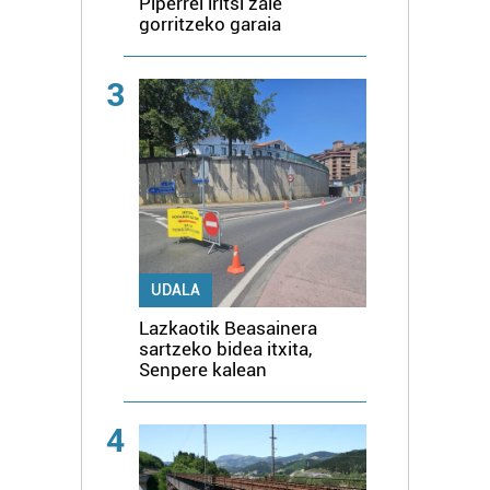
Piperrei iritsi zaie
gorritzeko garaia
3
UDALA
Lazkaotik Beasainera
sartzeko bidea itxita,
Senpere kalean
4