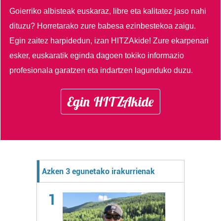
Goierriko albisteak euskaraz, libre eta kalitatez jaso nahi
dituzu?
Horretarako zure babesa ezinbestekoa zaigu.
Egin zaitez harpidedun, izan HITZAkide!
Zure ekarpenari
esker, euskaratik eginda dagoen tokiko informazio
profesionala garatzen eta indartzen lagunduko duzu.
Egin HITZAkide
Azken 3 egunetako irakurrienak
1