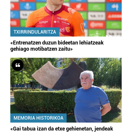
TXIRRINDULARITZA
«Entrenatzen duzun bideetan lehiatzeak
gehiago motibatzen zaitu»
MEMORIA HISTORIKOA
«Gai tabua izan da etxe gehienetan, jendeak