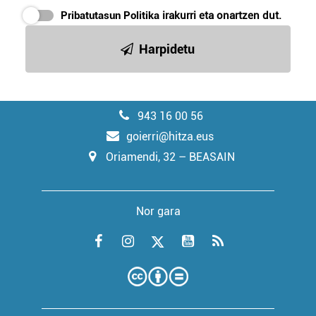
Pribatutasun Politika
irakurri eta onartzen dut.
Harpidetu
943 16 00 56
goierri@hitza.eus
Oriamendi, 32 – BEASAIN
Nor gara