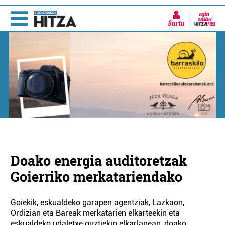
Sartu
Doako energia auditoretzak
Goierriko merkatariendako
Goiekik, eskualdeko garapen agentziak, Lazkaon,
Ordizian eta Bareak merkatarien elkarteekin eta
eskualdeko udaletxe guztiekin elkarlanean, doako