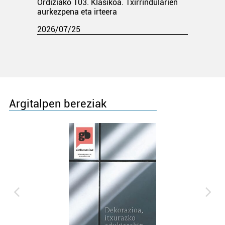
Ordiziako 103. Klasikoa. Txirrindularien
aurkezpena eta irteera
2026/07/25
Argitalpen bereziak