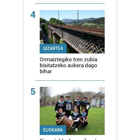
4
GIZARTEA
Ormaiztegiko tren zubia
bisitatzeko aukera dago
bihar
5
EUSKARA