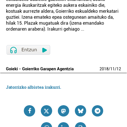
energia ikuskaritzak egiteko aukera eskainiko die,
kostuak aurrezte aldera, Goierriko eskualdeko merkatari
guztiei. Izena emateko epea ostegunean amaituko da,
hilak 15. Plazak mugatuak dira (izena emandako
ordenaren arabera). Irakurri gehiago ...
Goieki - Goierriko Garapen Agentzia
2018
/
11
/
12
Jatorrizko albistea irakurri.