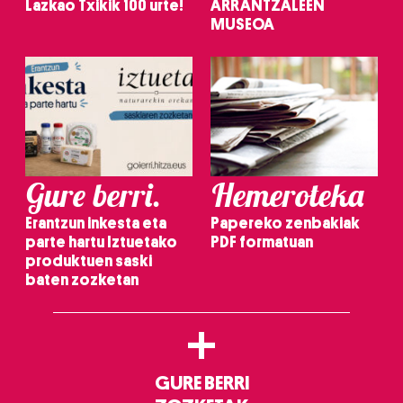
Lazkao Txikik 100 urte!
ARRANTZALEEN
MUSEOA
Gure berri.
Hemeroteka
Erantzun inkesta eta
Papereko zenbakiak
parte hartu Iztuetako
PDF formatuan
produktuen saski
baten zozketan
+
GURE BERRI