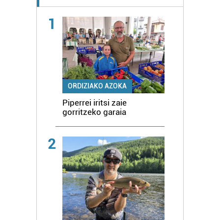
1
ORDIZIAKO AZOKA
Piperrei iritsi zaie
gorritzeko garaia
2