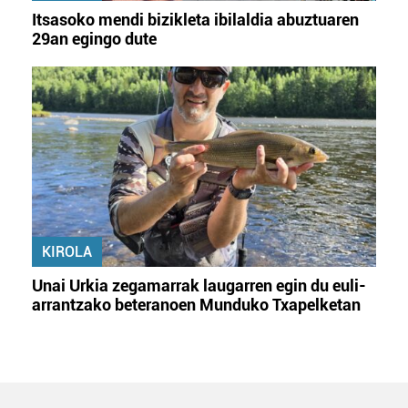
Itsasoko mendi bizikleta ibilaldia abuztuaren
29an egingo dute
KIROLA
Unai Urkia zegamarrak laugarren egin du euli-
arrantzako beteranoen Munduko Txapelketan