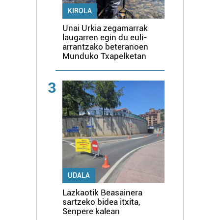
KIROLA
Unai Urkia zegamarrak
laugarren egin du euli-
arrantzako beteranoen
Munduko Txapelketan
3
UDALA
Lazkaotik Beasainera
sartzeko bidea itxita,
Senpere kalean