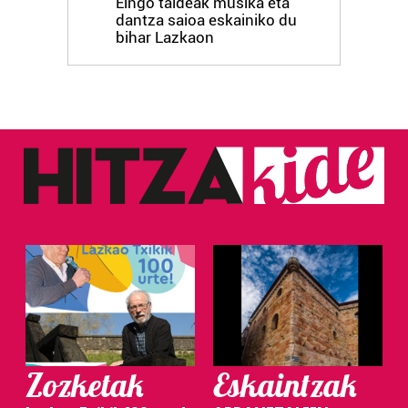
Eingo taldeak musika eta
dantza saioa eskainiko du
bihar Lazkaon
Zozketak
Eskaintzak