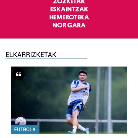
ZOZKETAK
ESKAINTZAK
HEMEROTEKA
NOR GARA
ELKARRIZKETAK
FUTBOLA