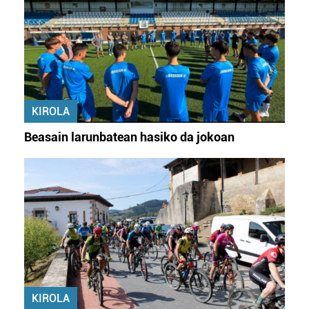
KIROLA
Beasain larunbatean hasiko da jokoan
KIROLA