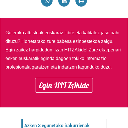
Goierriko albisteak euskaraz, libre eta kalitatez jaso nahi
dituzu?
Horretarako zure babesa ezinbestekoa zaigu.
Egin zaitez harpidedun, izan HITZAkide!
Zure ekarpenari
esker, euskaratik eginda dagoen tokiko informazio
profesionala garatzen eta indartzen lagunduko duzu.
Egin HITZAkide
Azken 3 egunetako irakurrienak