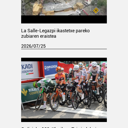
La Salle-Legazpi ikastetxe pareko
zubiaren eraistea
2026/07/25