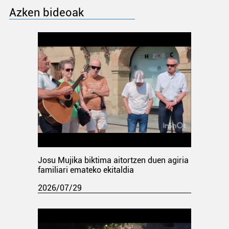
Azken bideoak
Josu Mujika biktima aitortzen duen agiria
familiari emateko ekitaldia
2026/07/29