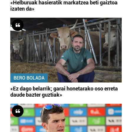
«Helburuak hasieratik markatzea beti gaiztoa
izaten da»
BERO BOLADA
«Ez dago belarrik; garai honetarako oso erreta
daude bazter guztiak»