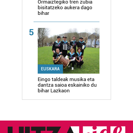
Ormaiztegiko tren zubia
bisitatzeko aukera dago
bihar
5
EUSKARA
Eingo taldeak musika eta
dantza saioa eskainiko du
bihar Lazkaon