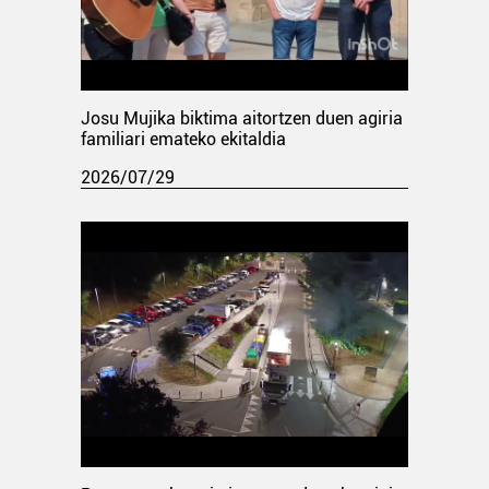
Josu Mujika biktima aitortzen duen agiria
familiari emateko ekitaldia
2026/07/29