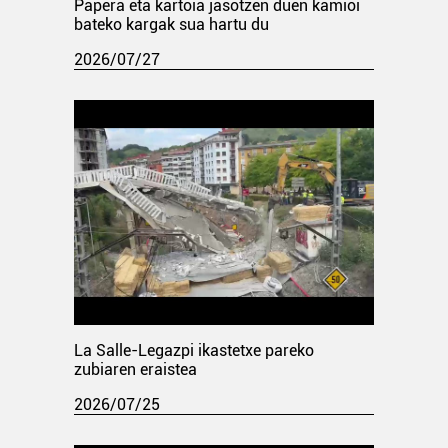
Papera eta kartoia jasotzen duen kamioi
bateko kargak sua hartu du
2026/07/27
La Salle-Legazpi ikastetxe pareko
zubiaren eraistea
2026/07/25