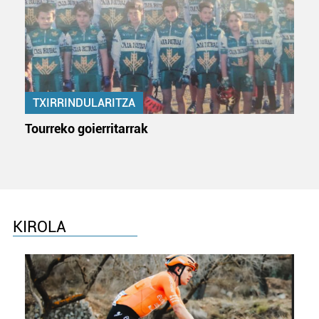
TXIRRINDULARITZA
Tourreko goierritarrak
KIROLA