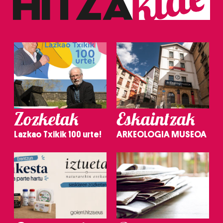
Zozketak
Eskaintzak
Lazkao Txikik 100 urte!
ARKEOLOGIA MUSEOA