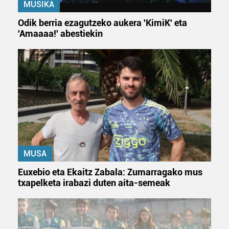
dezakezun ikusteko.
MUSIKA
Odik berria ezagutzeko aukera 'KimiK' eta
Lortu zure datu pertsonalak prozesatzeko moduari
'Amaaaa!' abestiekin
buruzko informazio gehiago eta ezarri zure lehentasunak
datuen atalean. Edozein unetan alda edo ken dezakezu
zure baimena Cookieen adierazpenean.
Webgune honek cookie propioak eta hirugarrenen cookie-
fitxategiak erabiltzen ditu. Zure esperientzia eta
zerbitzuak hobetzeko asmoz, cookie teknologiaz
baliatzen gara. Ohar hau onartuz gero, teknologia hori
erabiltzeko baimen esplizitua ematen diguzu.
Gehiago
irakurri
MUSA
Euxebio eta Ekaitz Zabala: Zumarragako mus
txapelketa irabazi duten aita-semeak