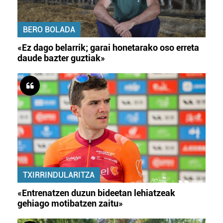
BERO BOLADA
«Ez dago belarrik; garai honetarako oso erreta
daude bazter guztiak»
TXIRRINDULARITZA
«Entrenatzen duzun bideetan lehiatzeak
gehiago motibatzen zaitu»