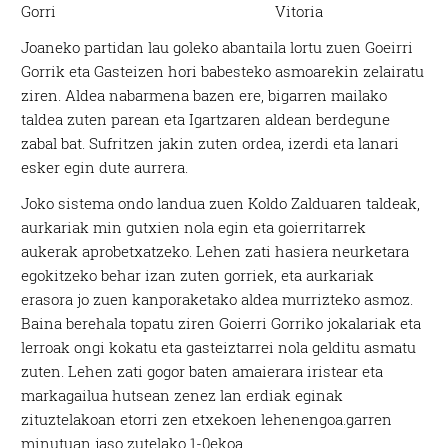
Gorri
Vitoria
Joaneko partidan lau goleko abantaila lortu zuen Goeirri
Gorrik eta Gasteizen hori babesteko asmoarekin zelairatu
ziren. Aldea nabarmena bazen ere, bigarren mailako
taldea zuten parean eta Igartzaren aldean berdegune
zabal bat. Sufritzen jakin zuten ordea, izerdi eta lanari
esker egin dute aurrera.
Joko sistema ondo landua zuen Koldo Zalduaren taldeak,
aurkariak min gutxien nola egin eta goierritarrek
aukerak aprobetxatzeko. Lehen zati hasiera neurketara
egokitzeko behar izan zuten gorriek, eta aurkariak
erasora jo zuen kanporaketako aldea murrizteko asmoz.
Baina berehala topatu ziren Goierri Gorriko jokalariak eta
lerroak ongi kokatu eta gasteiztarrei nola gelditu asmatu
zuten. Lehen zati gogor baten amaierara iristear eta
markagailua hutsean zenez lan erdiak eginak
zituztelakoan etorri zen etxekoen lehenengoa.garren
minutuan jaso zutelako 1-0ekoa.