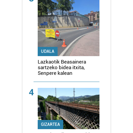
UDALA
Lazkaotik Beasainera
sartzeko bidea itxita,
Senpere kalean
4
GIZARTEA