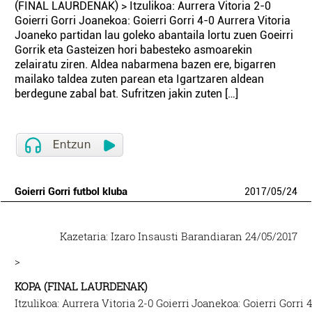
(FINAL LAURDENAK) > Itzulikoa: Aurrera Vitoria 2-0
Goierri Gorri Joanekoa: Goierri Gorri 4-0 Aurrera Vitoria
Joaneko partidan lau goleko abantaila lortu zuen Goeirri
Gorrik eta Gasteizen hori babesteko asmoarekin
zelairatu ziren. Aldea nabarmena bazen ere, bigarren
mailako taldea zuten parean eta Igartzaren aldean
berdegune zabal bat. Sufritzen jakin zuten […]
Goierri Gorri futbol kluba
2017
/
05
/
24
Kazetaria: Izaro Insausti Barandiaran 24/05/2017
>
KOPA (FINAL LAURDENAK)
Itzulikoa: Aurrera Vitoria 2-0 Goierri
Joanekoa: Goierri Gorri 