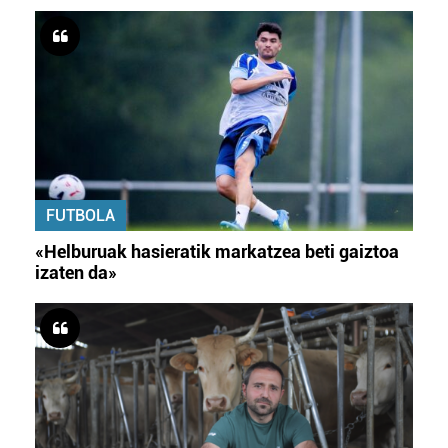
FUTBOLA
«Helburuak hasieratik markatzea beti gaiztoa
izaten da»