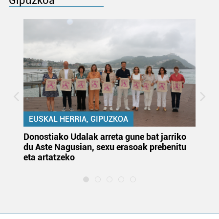
Gipuzkoa
EUSKAL HERRIA, GIPUZKOA
Donostiako Udalak arreta gune bat jarriko
Ur
du Aste Nagusian, sexu erasoak prebenitu
es
eta artatzeko
lu