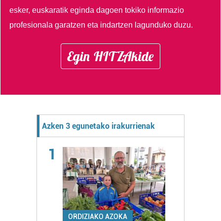
esker, euskaratik eginda dagoen tokiko informazio
profesionala garatzen eta indartzen lagunduko duzu.
Egin HITZAkide
Azken 3 egunetako irakurrienak
1
ORDIZIAKO AZOKA