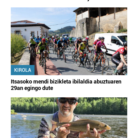
KIROLA
Itsasoko mendi bizikleta ibilaldia abuztuaren
29an egingo dute