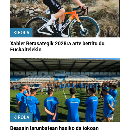
KIROLA
Xabier Berasategik 2028ra arte berritu du
Euskaltelekin
KIROLA
Beasain larunbatean hasiko da jokoan