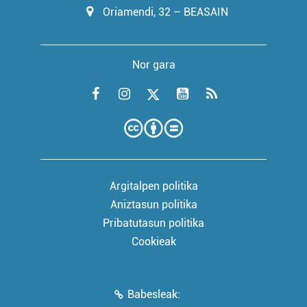
Oriamendi, 32 – BEASAIN
Nor gara
Argitalpen politika
Aniztasun politika
Pribatutasun politika
Cookieak
Babesleak: