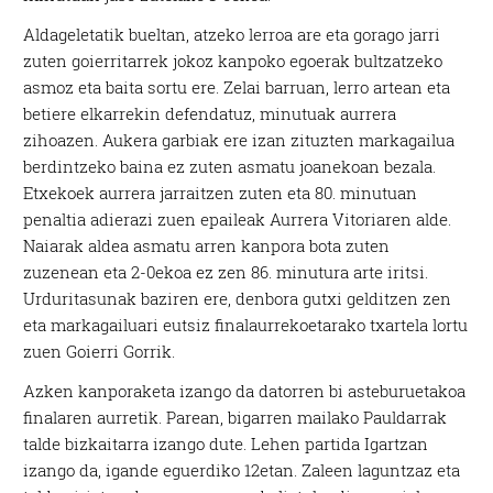
Aldageletatik bueltan, atzeko lerroa are eta gorago jarri
zuten goierritarrek jokoz kanpoko egoerak bultzatzeko
asmoz eta baita sortu ere. Zelai barruan, lerro artean eta
betiere elkarrekin defendatuz, minutuak aurrera
zihoazen. Aukera garbiak ere izan zituzten markagailua
berdintzeko baina ez zuten asmatu joanekoan bezala.
Etxekoek aurrera jarraitzen zuten eta 80. minutuan
penaltia adierazi zuen epaileak Aurrera Vitoriaren alde.
Naiarak aldea asmatu arren kanpora bota zuten
zuzenean eta 2-0ekoa ez zen 86. minutura arte iritsi.
Urduritasunak baziren ere, denbora gutxi gelditzen zen
eta markagailuari eutsiz finalaurrekoetarako txartela lortu
zuen Goierri Gorrik.
Azken kanporaketa izango da datorren bi asteburuetakoa
finalaren aurretik. Parean, bigarren mailako Pauldarrak
talde bizkaitarra izango dute. Lehen partida Igartzan
izango da, igande eguerdiko 12etan. Zaleen laguntzaz eta