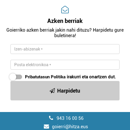
Azken berriak
Goierriko azken berriak jakin nahi dituzu? Harpidetu gure
buletinera!
Pribatutasun Politika
irakurri eta onartzen dut.
Harpidetu
943 16 00 56
goierri@hitza.eus