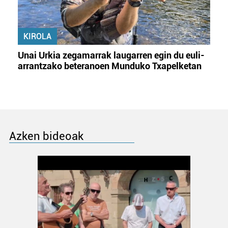
KIROLA
Unai Urkia zegamarrak laugarren egin du euli-
arrantzako beteranoen Munduko Txapelketan
Azken bideoak