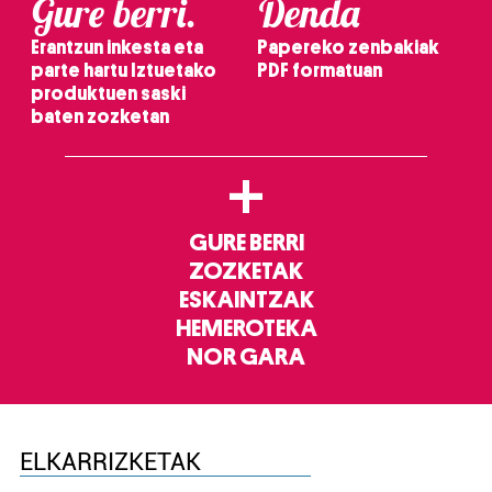
Gure berri.
Denda
Erantzun inkesta eta
Papereko zenbakiak
parte hartu Iztuetako
PDF formatuan
produktuen saski
baten zozketan
+
GURE BERRI
ZOZKETAK
ESKAINTZAK
HEMEROTEKA
NOR GARA
ELKARRIZKETAK