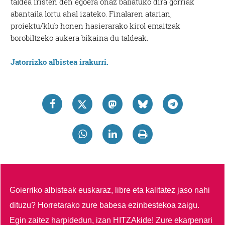
taldea iristen den egoera onaz baliatuko dira gorriak
abantaila lortu ahal izateko. Finalaren atarian,
proiektu/klub honen hasierarako kirol emaitzak
borobiltzeko aukera bikaina du taldeak.
Jatorrizko albistea irakurri.
Goierriko albisteak euskaraz, libre eta kalitatez jaso nahi
dituzu?
Horretarako zure babesa ezinbestekoa zaigu.
Egin zaitez harpidedun, izan HITZAkide!
Zure ekarpenari