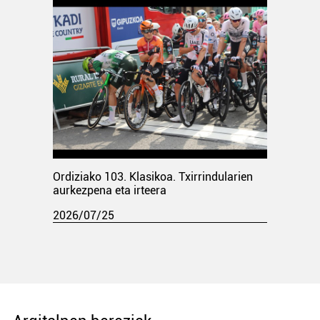
Ordiziako 103. Klasikoa. Txirrindularien
aurkezpena eta irteera
2026/07/25