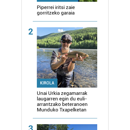
Piperrei iritsi zaie
gorritzeko garaia
2
KIROLA
Unai Urkia zegamarrak
laugarren egin du euli-
arrantzako beteranoen
Munduko Txapelketan
3