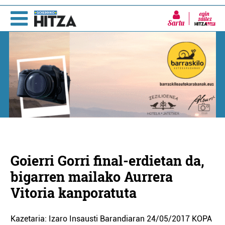
Sartu
Goierri Gorri final-erdietan da,
bigarren mailako Aurrera
Vitoria kanporatuta
Kazetaria: Izaro Insausti Barandiaran 24/05/2017 KOPA