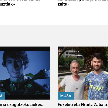
guztiak»
zaitu»
A
MUSA
rria ezagutzeko aukera
Euxebio eta Ekaitz Zabala