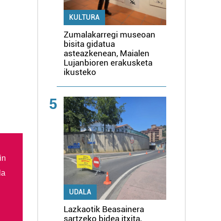
KULTURA
Zumalakarregi museoan
bisita gidatua
asteazkenean, Maialen
Lujanbioren erakusketa
ikusteko
5
in
la
UDALA
Lazkaotik Beasainera
sartzeko bidea itxita,