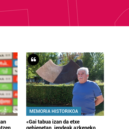
MEMORIA HISTORIKOA
tan
«Gai tabua izan da etxe
atzen
gehienetan, jendeak azkeneko