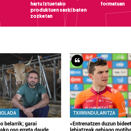
hartu Iztuetako
formatuan
produktuen saski baten
zozketan
BOLADA
TXIRRINDULARITZA
o belarrik; garai
«Entrenatzen duzun bidee
ako oso erreta daude
lehiatzeak gehiago motib