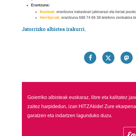
Erantzuna:
Ikasleak:
erantzuna irakasleari jakinarazi eta berak jasok
Herritarrak:
erantzuna 688 74 66 38 telefono zenbakira bi
Jatorrizko albistea irakurri.
Goierriko albisteak euskaraz, libre eta kalitatez ja
zaitez harpidedun, izan HITZAkide!
Zure ekarpenar
garatzen eta indartzen lagunduko duzu.
Eg