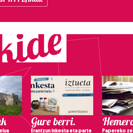
ak
Gure berri.
Hemero
elua
Erantzun inkesta eta parte
Papereko ze