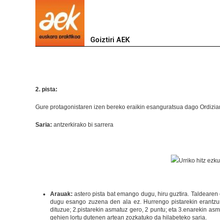
Goiztiri AEK
2. pista:
Gure protagonistaren izen bereko eraikin esanguratsua dago Ordizia
Saria:
antzerkirako bi sarrera
Arauak:
astero pista bat emango dugu, hiru guztira. Taldearen 
dugu esango zuzena den ala ez. Hurrengo pistarekin erantzu
dituzue; 2.pistarekin asmatuz gero, 2 puntu; eta 3.enarekin as
gehien lortu dutenen artean zozkatuko da hilabeteko saria.