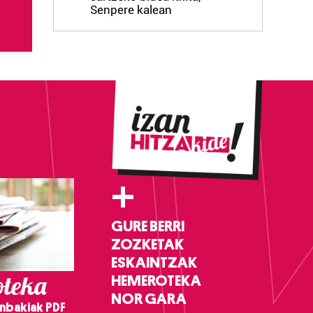
Senpere kalean
+
GURE BERRI
ZOZKETAK
ESKAINTZAK
teka
HEMEROTEKA
NOR GARA
nbakiak PDF