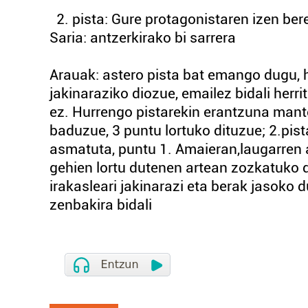
2. pista: Gure protagonistaren izen ber
Saria: antzerkirako bi sarrera
Arauak: astero pista bat emango dugu, h
jakinaraziko diozue, emailez bidali her
ez. Hurrengo pistarekin erantzuna man
baduzue, 3 puntu lortuko dituzue; 2.pis
asmatuta, puntu 1. Amaieran,laugarren 
gehien lortu dutenen artean zozkatuko d
irakasleari jakinarazi eta berak jasoko 
zenbakira bidali