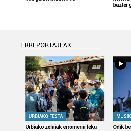
bazter 
ERREPORTAJEAK
URBIAKO FESTA
MUSIK
Urbiako zelaiak erromeria leku
Odik be