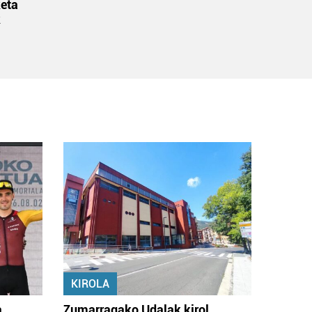
eta
k
KIROLA
a
Zumarragako Udalak kirol