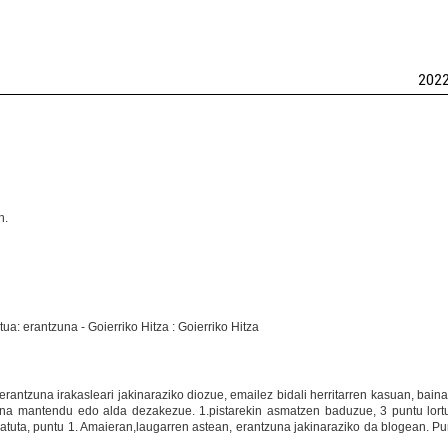
202
n.
erantzuna irakasleari jakinaraziko diozue, emailez bidali herritarren kasuan, bain
na mantendu edo alda dezakezue. 1.pistarekin asmatzen baduzue, 3 puntu lort
matuta, puntu 1. Amaieran,laugarren astean, erantzuna jakinaraziko da blogean. Pu