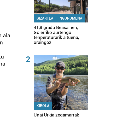
GIZARTEA
INGURUMENA
41,8 gradu Beasainen,
Goierriko aurtengo
n ala
tenperaturarik altuena,
en
oraingoz
tu
2
una
KIROLA
Unai Urkia zegamarrak