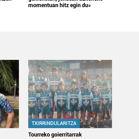
momentuan hitz egin du»
TXIRRINDULARITZA
:
Tourreko goierritarrak