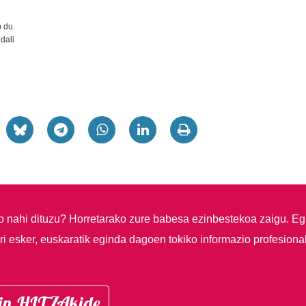
o du.
dali
so nahi dituzu?
Horretarako zure babesa ezinbestekoa zaigu. Eg
i esker, euskaratik eginda dagoen tokiko informazio profesiona
in HITZAkide