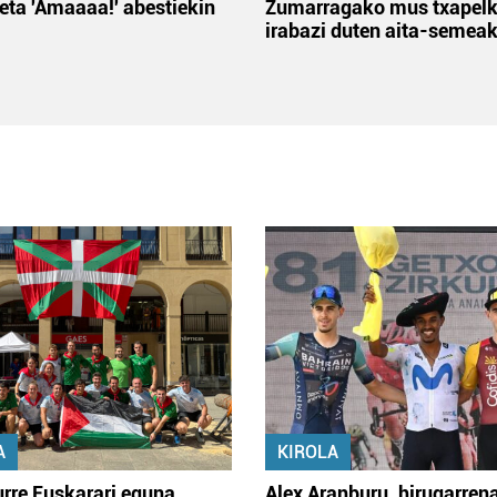
 eta 'Amaaaa!' abestiekin
Zumarragako mus txapelk
irabazi duten aita-semea
A
KIROLA
rre Euskarari eguna
Alex Aranburu, hirugarren