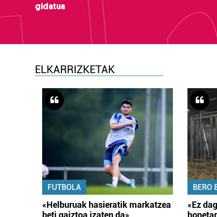
gidatua
ELKARRIZKETAK
FUTBOLA
BERO 
«Helburuak hasieratik markatzea
«Ez dag
beti gaiztoa izaten da»
honetar