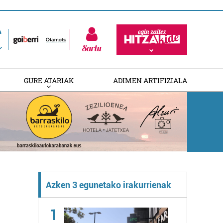
Sartu
GURE ATARIAK
ADIMEN ARTIFIZIALA
Azken 3 egunetako irakurrienak
1