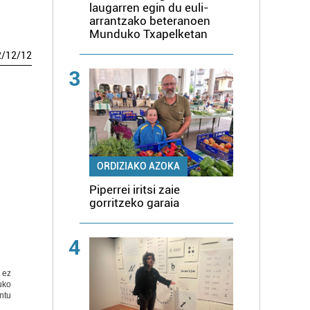
laugarren egin du euli-
arrantzako beteranoen
Munduko Txapelketan
2
/
12
/
12
3
ORDIZIAKO AZOKA
Piperrei iritsi zaie
gorritzeko garaia
4
a ez
uko
ntu