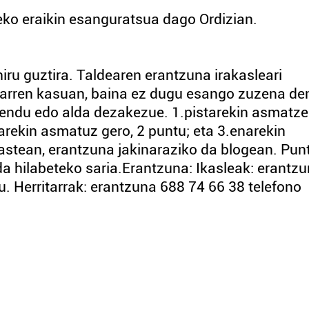
eko eraikin esanguratsua dago Ordizian.
iru guztira. Taldearen erantzuna irakasleari
ritarren kasuan, baina ez dugu esango zuzena de
tendu edo alda dezakezue. 1.pistarekin asmatz
tarekin asmatuz gero, 2 puntu; eta 3.enarekin
astean, erantzuna jakinaraziko da blogean. Pun
a hilabeteko saria.Erantzuna: Ikasleak: erantz
du. Herritarrak: erantzuna 688 74 66 38 telefono