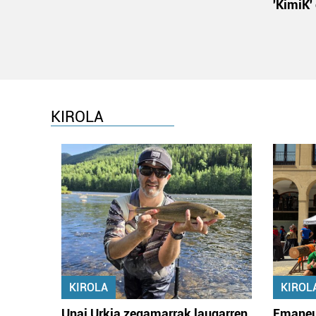
'KimiK'
KIROLA
KIROLA
KIROL
Unai Urkia zegamarrak laugarren
Emaneu