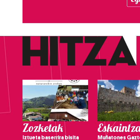
Zozketak
Eskaintz
Iztueta baserrira bisita
Muñatones Gazt